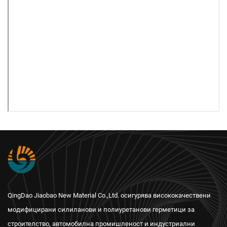
QingDao Jiaobao New Material Co.,Ltd. осигурява висококачествени
модифицирани силиланови и полиуретанови герметици за
строителство, автомобилна промишленост и индустриални