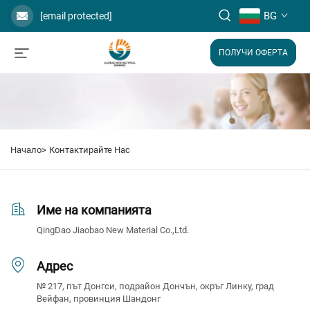
BG
[email protected]
ПОЛУЧИ ОФЕРТА
Начало>
Контактирайте Нас
Име на компанията
QingDao Jiaobao New Material Co.,Ltd.
Адрес
№ 217, път Донгси, подрайон Дончън, окръг Линку, град
Вейфан, провинция Шандонг