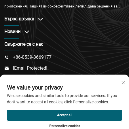
приложения. Нашият високоефективен лепил дава решения за
водонепроницаемост, огнестойкост и топлоизолация с
Бърза връзка
международни сертификати и надеждно следпродажбено
обслужване.
Новини
Свържете се с нас
+86-0539-3669177

[email Protected]

№ 217, Път Донгси, Подрайон Дончън, Окръг

We value your privacy
Линку, Град Вейфан, Провинция Шандонг
We use cookies and similar tools to provide our services. If you
don't want to accept all cookies, click Personalize cookies.
© Всички права запазени 2026 QingDao Jiaobao New
Accept all
Material Co.,Ltd.
Personalize cookies
Политика за поверителност