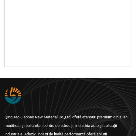
QingDao Jiaobao New Material Co.,Ltd. oferă etanșuri premium din silan
modificat și poliuretan pentru construcții, industria auto și aplicații
industriale. Adezivii noștri de înaltă performanță oferă soluții