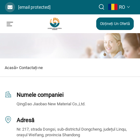
RO
[email protected]
Obțineți Un Ofertă
Acasă>
Contactați-ne
Numele companiei
QingDao Jiaobao New Material Co.,Ltd.
Adresă
Nr. 217, strada Dongsi, sub-districtul Dongcheng, județul Linqu,
orașul Weifang, provincia Shandong