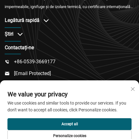
impermeabile, ignifuge și de izolare termică, cu certificare internațională
și service post-vânzare fiabil.
Legătură rapidă
Știri
Contactați-ne
+86-0539-3669177

[email Protected]

Nr. 217, Strada Dongsi, Sub-Districtul Dongcheng,

We value your privacy
Județul Linqu, Orașul Weifang, Provincia Shandong
We use cookies and similar tools to provide our services. If you
don't want to accept all cookies, click Personalize cookies.
Drepturi de autor © 2026 QingDao Jiaobao New Material
Accept all
Co.,Ltd. Toate drepturile rezervate.
Personalize cookies
Politica de confidențialitate