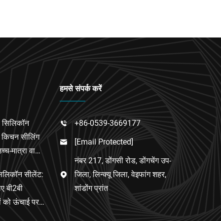
हमसे संपर्क करें
स सिलिकॉन
+86-0539-3669177

र किचन सीलिंग
[email Protected]

्च-मात्रा वाला
नंबर 217, डोंगसी रोड, डोंगचेंग उप-
िलिकॉन सीलेंट:
जिला, लिन्क्यू जिला, वेइफांग शहर,

िए बी2बी
शांडोंग प्रांत
ं को ऊंचाई पर