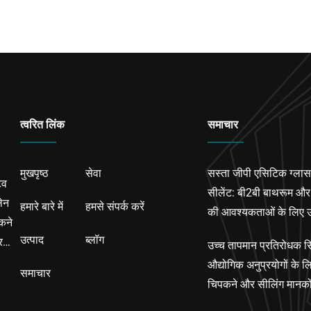
त्वरित लिंक
समाचार
मुखपृष्ठ
सेवा
सस्ता जीपी एसिटिक ग्ला
िव
सीलेंट: बी2बी बाथरूम औ
लेन
हमारे बारे में
हमसे संपर्क करें
की आवश्यकताओं के लिए उच
पकने
समाधान
उत्पाद
ब्लॉग
रते
उच्च तापमान प्रतिरोधक स
औद्योगिक अनुप्रयोगों के ल
समाचार
चिपकने और सीलिंग मानको
ले जाना