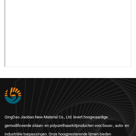
QingDao Jiaobao New Material Co., Ltd. levert hoogwaardige
gemodificeerde silaan- en polyurethaankitproducten voor bouw-, auto- en
industriële toepassingen. Onze hoogpresterende lijmen bieden