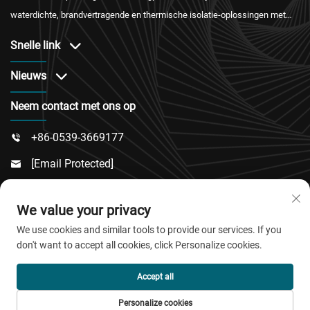
waterdichte, brandvertragende en thermische isolatie-oplossingen met
internationale certificering en betrouwbare after-saleservice.
Snelle link
Nieuws
Neem contact met ons op
+86-0539-3669177

[email Protected]

Nummer 217, Dongsi Road, Dongcheng Sub-District,

We value your privacy
Linqu County, Weifang City, Shandong Province
We use cookies and similar tools to provide our services. If you
don't want to accept all cookies, click Personalize cookies.
Copyright © 2026 QingDao Jiaobao New Material Co.,Ltd.
Accept all
Alle rechten voorbehouden.
Personalize cookies
Privacybeleid