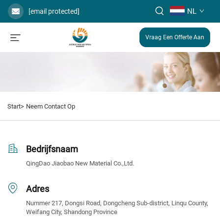
NL
[email protected]
Vraag Een Offerte Aan
Start>
Neem Contact Op
Bedrijfsnaam
QingDao Jiaobao New Material Co.,Ltd.
Adres
Nummer 217, Dongsi Road, Dongcheng Sub-district, Linqu County,
Weifang City, Shandong Province