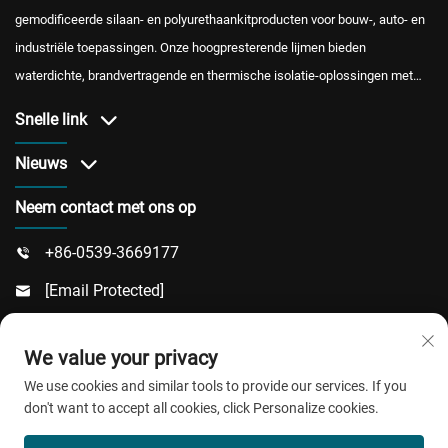
gemodificeerde silaan- en polyurethaankitproducten voor bouw-, auto- en
industriële toepassingen. Onze hoogpresterende lijmen bieden
waterdichte, brandvertragende en thermische isolatie-oplossingen met
internationale certificering en betrouwbare after-saleservice.
Snelle link
Nieuws
Neem contact met ons op
+86-0539-3669177

[email Protected]

Nummer 217, Dongsi Road, Dongcheng Sub-District,

We value your privacy
Linqu County, Weifang City, Shandong Province
We use cookies and similar tools to provide our services. If you
don't want to accept all cookies, click Personalize cookies.
Copyright © 2026 QingDao Jiaobao New Material Co.,Ltd.