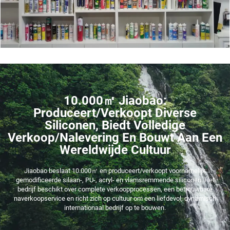
10.000㎡ Jiaobao:
Produceert/verkoopt Diverse
Siliconen, Biedt Volledige
Verkoop/nalevering En Bouwt Aan Een
Wereldwijde Cultuur
Jiaobao beslaat 10.000㎡ en produceert/verkoopt voornamelijk
gemodificeerde silaan-, PU-, acryl- en vlamsremmende siliconen. Het
bedrijf beschikt over complete verkoopprocessen, een betrouwbare
naverkoopservice en richt zich op cultuur om een liefdevol, dynamisch
internationaal bedrijf op te bouwen.