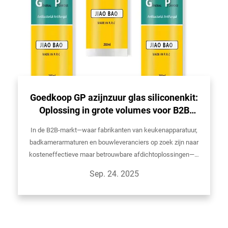
Goedkoop GP azijnzuur glas siliconenkit:
Oplossing in grote volumes voor B2B
afdichtingsbehoeften in badkamers en
In de B2B-markt—waar fabrikanten van keukenapparatuur,
keukens
badkamerarmaturen en bouwleveranciers op zoek zijn naar
kosteneffectieve maar betrouwbare afdichtoplossingen—is
het vinden van een product dat prijs, prestaties en
Sep. 24. 2025
duurzaamheid in balans brengt, cruciaal...