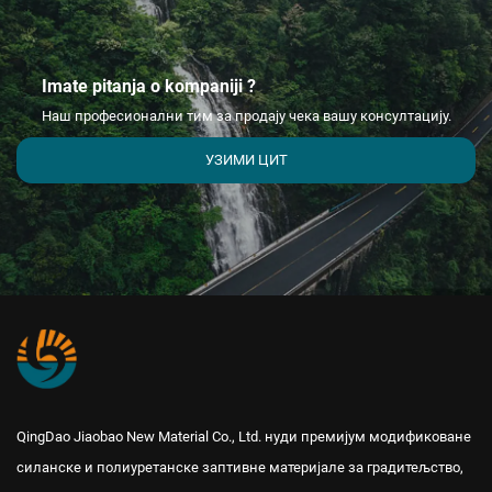
Imate pitanja o kompaniji ?
Наш професионални тим за продају чека вашу консултацију.
УЗИМИ ЦИТ
QingDao Jiaobao New Material Co., Ltd. нуди премијум модификоване
силанске и полиуретанске заптивне материјале за градитељство,