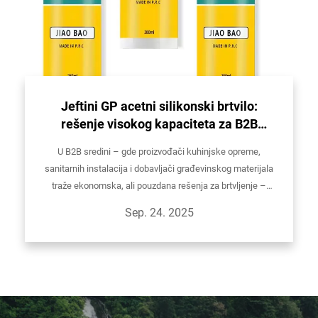
Jeftini GP acetni silikonski brtvilo:
rešenje visokog kapaciteta za B2B
brtvljenje kuhinja i kupatila
U B2B sredini – gde proizvođači kuhinjske opreme,
sanitarnih instalacija i dobavljači građevinskog materijala
traže ekonomska, ali pouzdana rešenja za brtvljenje –
pronalaženje proizvoda koji uspešno balansira cenovnu
Sep. 24. 2025
pristupačnost, performanse i izdržljivost je ključno...