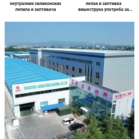
неутралних силиконских
лепак и заптивка
лепила и заптивача
вишеструка употреба за
паковање по цени