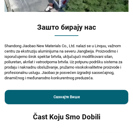
Зашто бирају нас
Shandong Jiaobao New Materials Co., Ltd. nalazi se u Linquu, važnom
centru za ekstruziju aluminijuma na severu Jiangbeija. Proizvodimo i
isporučujemo širok spektar brtvila, uključujući modifikovani silan,
poliuretan, akrilat i vatrootporna brtvila. Uz potpunu podršku sistema za
prodaju i naknadnu obsluživanje, pružamo visokokvalitetne proizvode i
profesionalnu uslugu. Jiaobao je posvećen izgradnji saosećajnog,
dinamičnog i međunarodno konkurentnog preduzeća.
Сазнајте Више
Čast Koju Smo Dobili