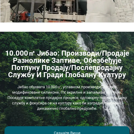
10.000㎡ Јибао: Производи/продаје
Разнолике Заптиве, Обезбеђује
Потпуну Продају/послепродајну
Службу И Гради Глобалну Културу
Јибао обухвата 10.000㎡, углавном производи/продаје
модификоване силиконе, ПУ, акрилне и запаљиве заптиве.
Поседује комплетне продајне процесе, одговорну послепродајну
службу и фокусира се на културу како би изградио љубавно,
динамично глобално предузеће.
Сазнајте Више