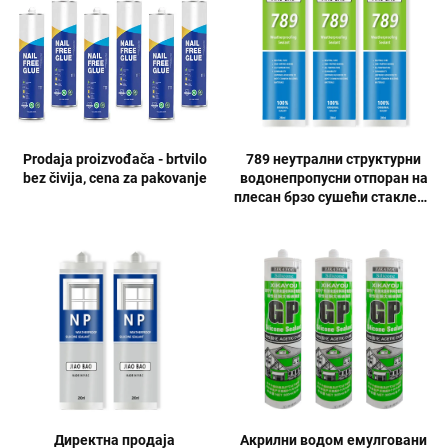
Prodaja proizvođača - brtvilo
789 неутрални структурни
bez čivija, cena za pakovanje
водонепропусни отпоран на
плесан брзо сушећи стаклени
лепак трајан
Директна продаја
Акрилни водом емулговани