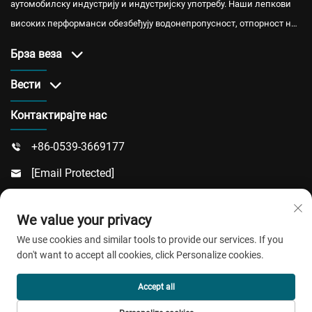
аутомобилску индустрију и индустријску употребу. Наши лепкови
високих перформанси обезбеђују водонепропусност, отпорност на
ватру и топлотну изолацију, са међународном сертификацијом и
Брза веза
поузданом услугом након продаје.
Вести
Контактирајте нас
+86-0539-3669177

[email Protected]

Број 217, Донгси Пут, Потсектор Донгчанг, Округ

We value your privacy
Линку, Град Веифанг, Провинција Шандонг
We use cookies and similar tools to provide our services. If you
don't want to accept all cookies, click Personalize cookies.
Ауторско право © 2026 ЦингДао Џиаобао Нови
Accept all
Материјал Цо, Лтд. Сва права су задржана.