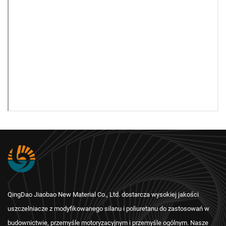
QingDao Jiaobao New Material Co., Ltd. dostarcza wysokiej jakości
uszczelniacze z modyfikowanego silanu i poliuretanu do zastosowań w
budownictwie, przemyśle motoryzacyjnym i przemyśle ogólnym. Nasze