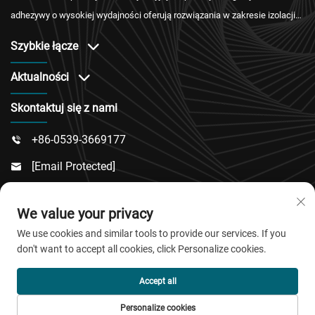
adhezywy o wysokiej wydajności oferują rozwiązania w zakresie izolacji
wodoodpornej, ognioodpornej i termoizolacyjnej, posiadają certyfikaty
Szybkie łącze
międzynarodowe oraz zapewniają rzetelną obsługę posprzedażową.
Aktualności
Skontaktuj się z nami
+86-0539-3669177

[email Protected]

Nr 217, Dongsi Road, Dongcheng Sub-District, Powiat

We value your privacy
Linqu, Miasto Weifang, Prowincja Shandong
We use cookies and similar tools to provide our services. If you
don't want to accept all cookies, click Personalize cookies.
Copyright © 2026 QingDao Jiaobao New Material Co.,Ltd.
Accept all
Wszelkie prawa zastrzeżone.
Personalize cookies
Polityka prywatności