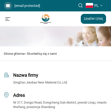
PL
[email protected]
ZAMÓW CENĘ
Strona główna>
Skontaktuj się z nami
Nazwa firmy
QingDao Jiaobao New Material Co.,Ltd.
Adres
Nr 217, Dongsi Road, Dongcheng Sub-district, powiat Linqu, miasto
Weifang, prowincja Shandong