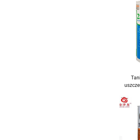
Tani
uszcze
kateg