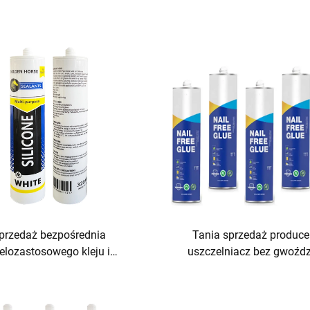
przedaż bezpośrednia
Tania sprzedaż produce
elozastosowego kleju i
uszczelniacz bez gwoźdz
niacza akrylowego na bazie
pakowania Cena
odnej do stolarstwa i
budownictwa