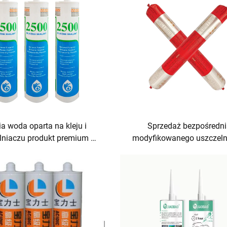
a woda oparta na kleju i
Sprzedaż bezpośredn
lniaczu produkt premium w
modyfikowanego uszczeln
orii klejów i uszczelniaczy
strukturalnego z silane
zastosowań adhezyjnyc
uszczelniających