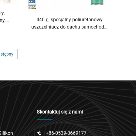
ły,
440 g, specjalny poliuretanowy
ny,
uszczelniacz do dachu samochodu,
kien,
gumowy świetlik, naprawa
ie,
przecieków, wodoodporny, czarny
lany
stępny
Skontaktuj się z nami
Silikon
+86-0539-3669177
