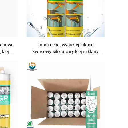
etanowe
Dobra cena, wysokiej jakości
 klej
kwasowy silikonowy klej szklany
hnący
GP, produkt klejowy i uszczelniający