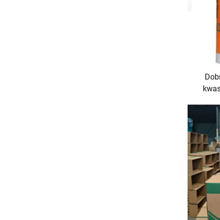
Dobr
kwas
produk