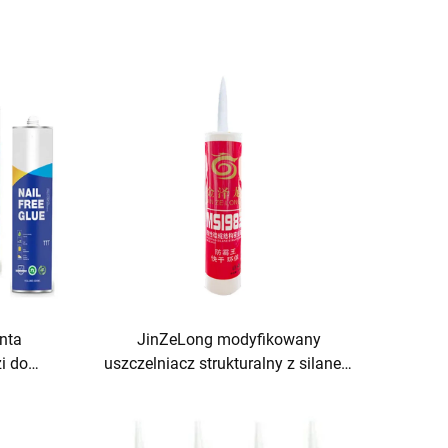
nta
JinZeLong modyfikowany
i do
uszczelniacz strukturalny z silanem
do zastosowań adhezyjnych i
uszczelniających