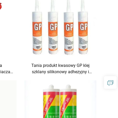
ia
Tania produkt kwasowy GP klej
iacza
szklany silikonowy adhezyjny i
m do
uszczelniający
h i