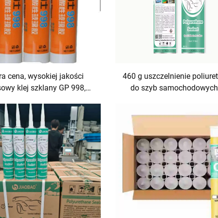
a cena, wysokiej jakości
460 g uszczelnienie poliur
owy klej szklany GP 998,
do szyb samochodowych,
t klejowy i uszczelniający z
uszczelniający, szybkosc
silikonu