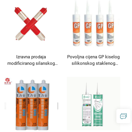
brtvilo
Izravna prodaja
Povoljna cijena GP kiselog
modificiranog silanskog
silikonskog staklenog
strukturnog brtvenog
ljepila, proizvod za ljepila i
sredstva za primjenu kao
brtvila
ljepilo i brtvilo