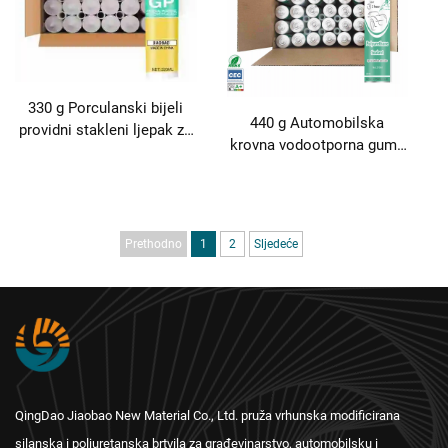
330 g Porculanski bijeli
440 g Automobilska
providni stakleni ljepak za
krovna vodootporna guma
brtvilo vrata i prozora
za otvor za svjetlo
vodootporan protiv plesni
popravak curenja posebno
brzo sušenje stakleni
poliuretansko brtveno
ljepak
sredstvo za prednji
Prethodno
1
2
Sljedeće
vjetrobran guma crna
QingDao Jiaobao New Material Co., Ltd. pruža vrhunska modificirana
silanska i poliuretanska brtvila za građevinarstvo, automobilsku i