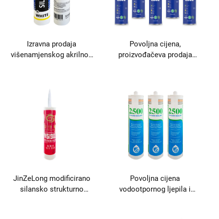
Izravna prodaja
Povoljna cijena,
višenamjenskog akrilnog
proizvođačeva prodaja
ljepila i brtvila na bazi vode
brtvenog sredstva bez
za obradu drveta i
čavala za pakiranje po
građevinarstvo
cijeni
JinZeLong modificirano
Povoljna cijena
silansko strukturno
vodootpornog ljepila i
brtveno sredstvo za
brtvila visoke klase u
primjenu kao ljepilo i
kategoriji ljepila i brtvila