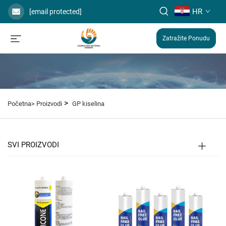
HR
[email protected]
Zatražite Ponudu
>
Početna>
Proizvodi
GP kiselina
SVI PROIZVODI