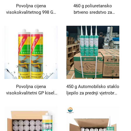
Povoljna cijena
460 g poliuretansko
visokokvalitetnog 998 GP
brtveno sredstvo za
kiselog silikonskog
automobilska stakla,
staklenog ljepila, proizvod
brtvljenje, brzo sušenje,
za ljepila i brtvila
ljepilo
Povoljna cijena
450 g Automobilsko staklo
visokokvalitetni GP kiseli
ljepilo za prednji vjetrobran
silikonski ljepak za staklo
posebno poliuretansko
ljepilo i brtvilo proizvod
crno vodootporno
brtvljenje