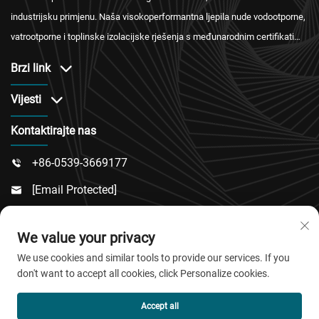
industrijsku primjenu. Naša visokoperformantna ljepila nude vodootporne,
vatrootporne i toplinske izolacijske rješenja s međunarodnim certifikatima
te pouzdanim servisom nakon prodaje.
Brzi link
Vijesti
Kontaktirajte nas
+86-0539-3669177

[email Protected]

Br. 217, Dongsi Cesta, Područje Dongcheng, Okrug

We value your privacy
Linqu, Grad Weifang, Provincija Shandong
We use cookies and similar tools to provide our services. If you
don't want to accept all cookies, click Personalize cookies.
Copyright © 2026 QingDao Jiaobao New Material Co., Ltd.
Accept all
Sva prava su rezervirana.