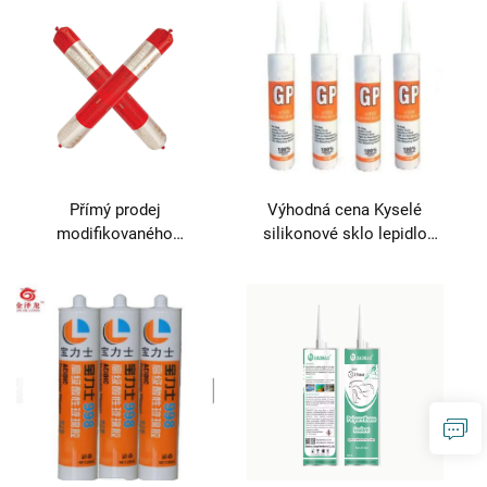
těsnicích prostředků
Přímý prodej
Výhodná cena Kyselé
modifikovaného
silikonové sklo lepidlo
silanového konstrukčního
Těsnicí a lepicí produkt
těsnicího prostředku pro
lepicí a těsnicí aplikace