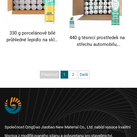
330 g porcelánově bílé
440 g těsnicí prostředek na
průhledné lepidlo na sklo,
střechu automobilu,
těsnicí hmota pro dveře a
pryžové těsnění proti úniku
okna, vodotěsné, odolné
vody, speciální
proti plísním, rychle
polyuretanový tmel pro
tuhnoucí skelné lepidlo
panoramatická okna, černá
Předchozí
1
2
Další
pryž na přední sklo
Společnost QingDao Jiaobao New Material Co., Ltd. nabízí vysoce kvalitní
těsniva z modifikovaného silanu a polyuretanu pro stavebnictví,