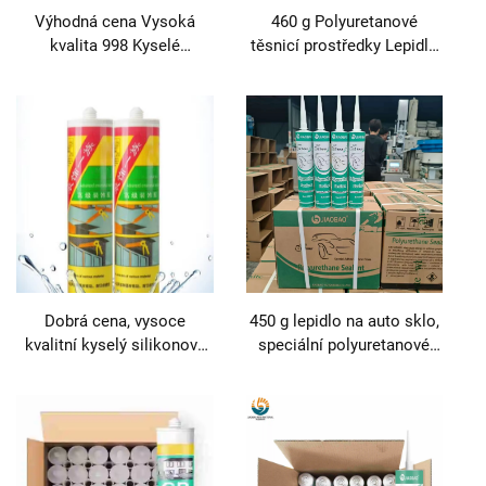
Výhodná cena Vysoká
460 g Polyuretanové
kvalita 998 Kyselé
těsnicí prostředky Lepidlo
silikonové sklo lepidlo
pro automobilové sklo
Těsnicí a lepicí produkt
Rychle tuhnoucí lepidlo
Dobrá cena, vysoce
450 g lepidlo na auto sklo,
kvalitní kyselý silikonový
speciální polyuretanové
lepidlo a těsnicí
černé vodotěsné těsnění
prostředek pro sklo
pro přední okno