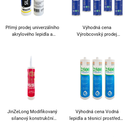
Přímý prodej univerzálního
Výhodná cena
akrylového lepidla a
Výrobcovský prodej
těsnicího prostředku na
těsnicího prostředku bez
bázi vody pro
hřebíků pro balení Cena
dřevozpracující a stavební
odvětví
JinZeLong Modifikovaný
Výhodná cena Vodná
silanový konstrukční
lepidla a těsnicí prostředky
těsnicí prostředek pro
Vysoce kvalitní produkt v
lepicí a těsnicí aplikace
kategorii lepidel a