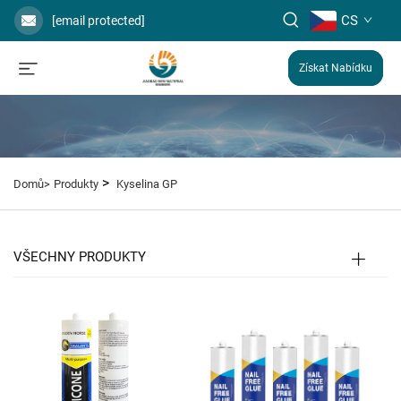
CS
[email protected]
Získat Nabídku
>
Domů>
Produkty
Kyselina GP
VŠECHNY PRODUKTY