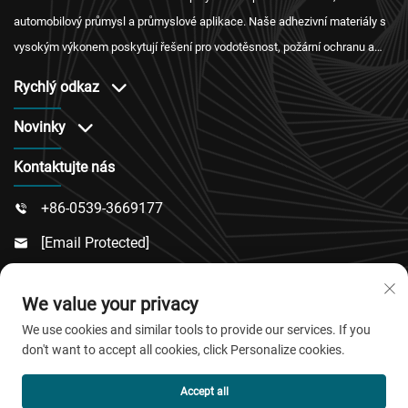
automobilový průmysl a průmyslové aplikace. Naše adhezivní materiály s
vysokým výkonem poskytují řešení pro vodotěsnost, požární ochranu a
tepelnou izolaci s mezinárodní certifikací a spolehlivým servisem po
Rychlý odkaz
prodeji.
Novinky
Kontaktujte nás
+86-0539-3669177

[email Protected]

Číslo 217, Dongsi Road, Městská Část Dongcheng,

We value your privacy
Okres Linqu, Město Weifang, Provincie Šan-Tung
We use cookies and similar tools to provide our services. If you
don't want to accept all cookies, click Personalize cookies.
Copyright © 2026 QingDao Jiaobao New Material Co.,Ltd.
Accept all
Všechna práva vyhrazena.