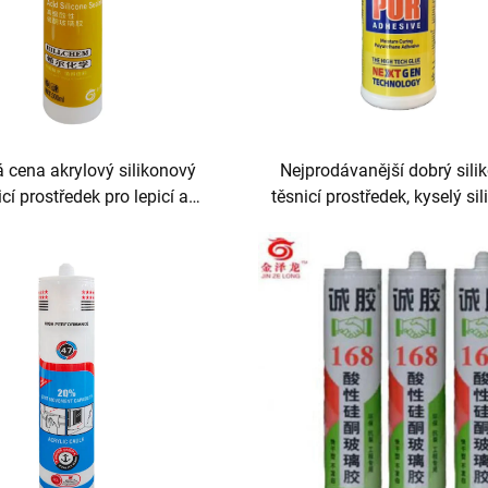
 cena akrylový silikonový
Nejprodávanější dobrý sili
icí prostředek pro lepicí a
těsnicí prostředek, kyselý si
těsnicí aplikace
ČERNÝ, průhledný se sk