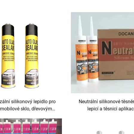
zální silikonový lepidlo pro
Neutrální silikonové těsně
mobilové sklo, dřevovým
lepicí a těsnicí aplika
váním, balení, stavebnictví,
dopravu