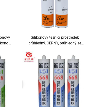
konový
Silikonový těsnicí prostředek
likonový
průhledný, ČERNÝ, průhledný se
lem
sklem