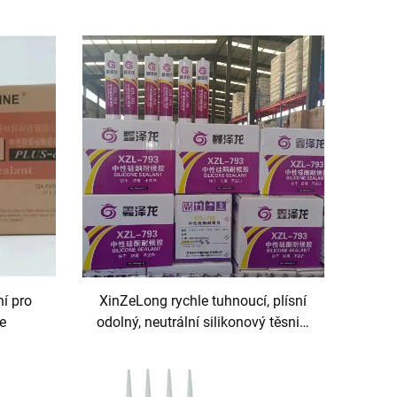
ní pro
XinZeLong rychle tuhnoucí, plísní
ce
odolný, neutrální silikonový těsnicí
prostředek pro lepicí a těsnicí
aplikace