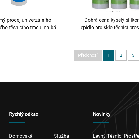
mý prodej univerzálního
Dobrá cena kyselý siliko
ého těsnicího tmelu na bázi
lepidlo pro sklo těsnicí pro
 pro dřevo, stavebnictví a
produkt
avu, zaměřený na silikon
Předchozí
1
2
3
Rychlý odkaz
Novinky
Domovská
Služba
Levný Těsnicí Prostř