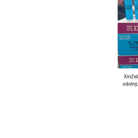
XinZeL
odolný,
pros