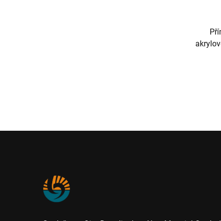
Pří
akrylov
vody
dopr