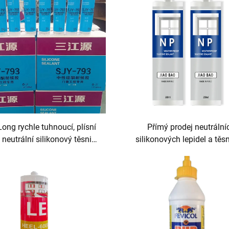
ong rychle tuhnoucí, plísní
Přímý prodej neutrální
 neutrální silikonový těsnicí
silikonových lepidel a těs
tředek pro lepicí a těsnicí
prostředků
aplikace