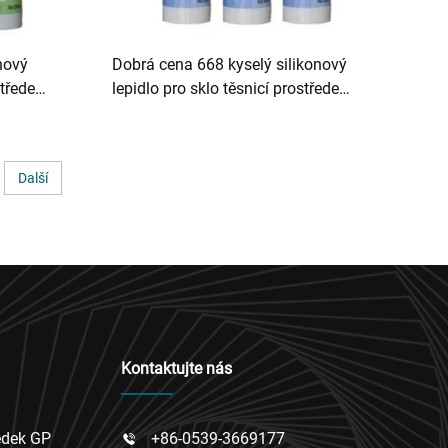
nový
Dobrá cena 668 kyselý silikonový
středek
lepidlo pro sklo těsnicí prostředek
produkt
Další
Kontaktujte nás
edek GP
+86-0539-3669177
