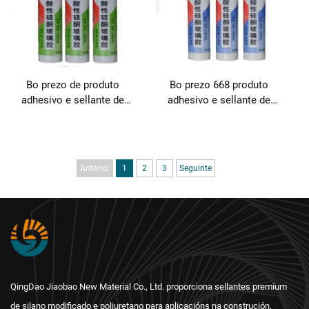
Bo prezo de produto
Bo prezo 668 produto
adhesivo e sellante de
adhesivo e sellante de
cola de vidro silicona
cola de vidro silicona
ácida
ácida
Anterior
1
2
3
Seguinte
QingDao Jiaobao New Material Co., Ltd. proporciona sellantes premium
de silano modificado e poliuretano para aplicacións na construción,