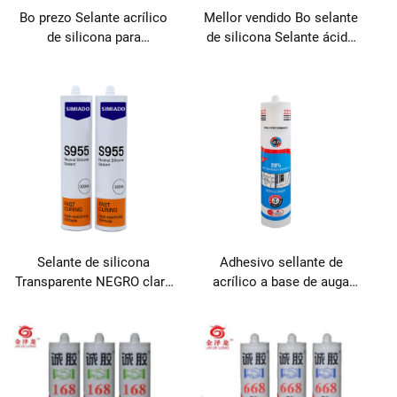
Bo prezo Selante acrílico
Mellor vendido Bo selante
de silicona para
de silicona Selante ácido
aplicacións adhesivas e de
NEGRO transparente con
sellado
vidro
Selante de silicona
Adhesivo sellante de
Transparente NEGRO claro
acrílico a base de auga
con vidro
para uso múltiple e venda
directa para carpintaría,
construción e transporte
con foco en silicona