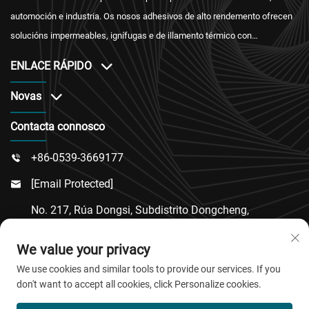
automoción e industria. Os nosos adhesivos de alto rendemento ofrecen
solucións impermeables, ignífugas e de illamento térmico con
certificación internacional e un servizo posventa fiabil.
ENLACE RÁPIDO
Novas
Contacta connosco
+86-0539-3669177

[email Protected]

No. 217, Rúa Dongsi, Subdistrito Dongcheng,
Condado De Linqu, Cidade De Weifang, Provincia De

We value your privacy
Shandong
We use cookies and similar tools to provide our services. If you
don't want to accept all cookies, click Personalize cookies.
Copyright © 2026 QingDao Jiaobao New Material Co.,Ltd.