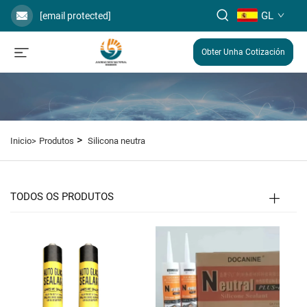
GL
[email protected]
Obter Unha Cotización
>
Inicio>
Produtos
Silicona neutra
TODOS OS PRODUTOS