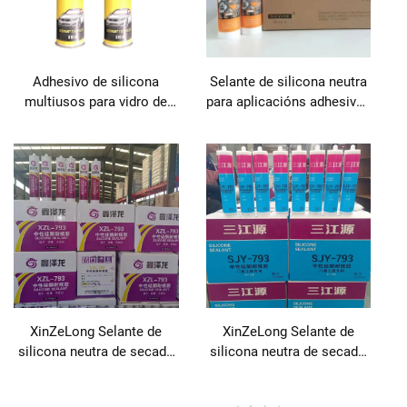
Adhesivo de silicona
Selante de silicona neutra
multiusos para vidro de
para aplicacións adhesivas
automóbil, para
e de sellado
carpintaría, embalaxe,
construción e transporte
XinZeLong Selante de
XinZeLong Selante de
silicona neutra de secado
silicona neutra de secado
rápido e resistente ao
rápido e resistente ao
bolor para aplicacións
bolor para aplicacións