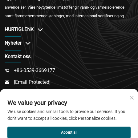
anvendelser. Våre høytytende limstoffer gir vann- og varmeisolerende
samt flammehemmende løsninger, med internasjonal sertifisering og
pålitelig ettermarkedstjeneste.
HURTIGLENK
Nyheter
Kontakt oss
+86-0539-3669177

[email Protected]

Nr. 217, Dongsi-Veien, Dongcheng-Forstaden, Linqu-

We value your privacy
Fylke, Weifang-By, Shandong-Provinsen
We use cookies and similar tools to provide our services. If you
don't want to accept all cookies, click Personalize cookies.
Copyright © 2026 QingDao Jiaobao New Material Co.,Ltd.
Accept all
Alle rettigheter forbeholdt.