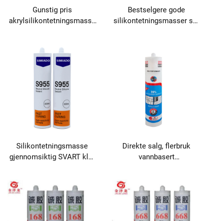
Gunstig pris
Bestselgere gode
akrylsilikontetningsmasse
silikontetningsmasser sur
for lim- og
silikon SVART klar med
tetningsapplikasjoner
glass
Silikontetningsmasse
Direkte salg, flerbruk
gjennomsiktig SVART klar
vannbasert
med glass
akrylklistringstettstoff for
trebearbeiding, bygg og
transport, fokusert på
silikon