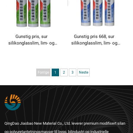
Gunstig pris, sur
Gunstig pris 668, sur
silikonglasslim, lim- og
silikonglasslim, lim- og
tetningsprodukt
tetningsprodukt
Forrige
1
2
3
Neste
QingDao Jiaobao New Material Co., Ltd. leverer premium modifisert silan
og polyuretantetningsmasser til bygg, bilindustri og industrielle