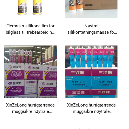
Flerbruks silikone lim for
Nøytral
bilglass til trebearbeiding,
silikontetningsmasse for
emballasje, bygg og
lim- og
transport
tetningsapplikasjoner
XinZeLong hurtigtørrende
XinZeLong hurtigtørrende
muggsikre nøytrale
muggsikre nøytrale
silikontetningsmasser for
silikontetningsmasser for
lim- og
lim- og