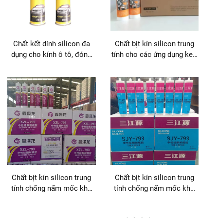
Chất kết dính silicon đa
Chất bịt kín silicon trung
dụng cho kính ô tô, đóng
tính cho các ứng dụng keo
gói gỗ, xây dựng và vận
dán & làm kín
chuyển
Chất bịt kín silicon trung
Chất bịt kín silicon trung
tính chống nấm mốc khô
tính chống nấm mốc khô
nhanh XinZeLong cho các
nhanh XinZeLong cho các
ứng dụng keo dán & làm
ứng dụng keo dán & làm