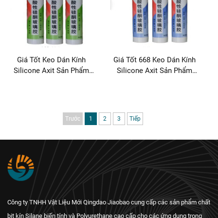
Giá Tốt Keo Dán Kính
Giá Tốt 668 Keo Dán Kính
Silicone Axit Sản Phẩm
Silicone Axit Sản Phẩm
Keo & Làm Kín
Keo & Làm Kín
Trước
1
2
3
Tiếp
Công ty TNHH Vật Liệu Mới Qingdao Jiaobao cung cấp các sản phẩm chất
bịt kín Silane biến tính và Polyurethane cao cấp cho các ứng dụng trong