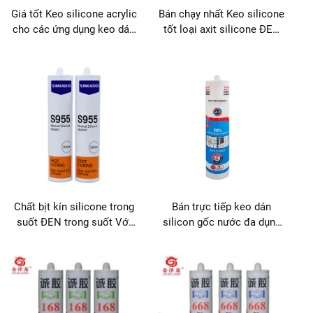
Giá tốt Keo silicone acrylic
Bán chạy nhất Keo silicone
cho các ứng dụng keo dán
tốt loại axit silicone ĐEN
& làm kín
trong suốt Với kính
Chất bịt kín silicone trong
Bán trực tiếp keo dán
suốt ĐEN trong suốt Với
silicon gốc nước đa dụng
kính
dạng keo bịt kín cho đóng
gói gỗ, xây dựng và vận
chuyển