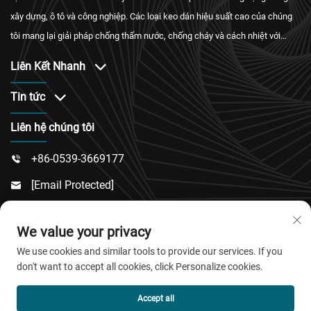
xây dựng, ô tô và công nghiệp. Các loại keo dán hiệu suất cao của chúng
tôi mang lại giải pháp chống thấm nước, chống cháy và cách nhiệt với
chứng nhận quốc tế cùng dịch vụ hậu mãi đáng tin cậy.
Liên Kết Nhanh
Tin tức
Liên hệ chúng tôi
+86-0539-3669177

[email Protected]

Số 217, Đường Đông Tư, Khu Đông Thành, Huyện

We value your privacy
Lâm Cừ, Thành Phố Vi Phường, Tỉnh Sơn Đông
We use cookies and similar tools to provide our services. If you
don't want to accept all cookies, click Personalize cookies.
Bản quyền © 2026 QingDao Jiaobao New Material Co.,Ltd.
Accept all
Mọi quyền được bảo lưu.