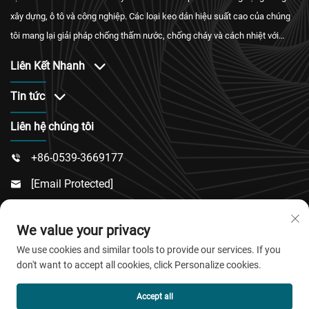
xây dựng, ô tô và công nghiệp. Các loại keo dán hiệu suất cao của chúng
tôi mang lại giải pháp chống thấm nước, chống cháy và cách nhiệt với
chứng nhận quốc tế cùng dịch vụ hậu mãi đáng tin cậy.
Liên Kết Nhanh
Tin tức
Liên hệ chúng tôi
+86-0539-3669177

[email Protected]

Số 217, Đường Đông Tư, Khu Đông Thành, Huyện

We value your privacy
Lâm Cừ, Thành Phố Vi Phường, Tỉnh Sơn Đông
We use cookies and similar tools to provide our services. If you
don't want to accept all cookies, click Personalize cookies.
Bản quyền © 2026 QingDao Jiaobao New Material Co.,Ltd.
Accept all
Mọi quyền được bảo lưu.