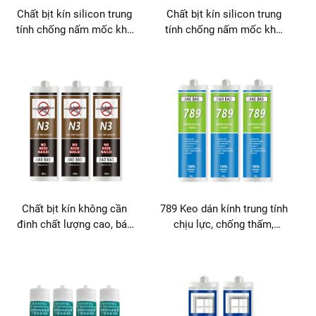
Chất bịt kín silicon trung
Chất bịt kín silicon trung
tính chống nấm mốc khô
tính chống nấm mốc khô
nhanh XinZeLong cho các
nhanh XinZeLong cho các
ứng dụng keo dán & làm
ứng dụng keo dán & làm
kín
kín
Chất bịt kín không cần
789 Keo dán kính trung tính
đinh chất lượng cao, bán
chịu lực, chống thấm,
trực tiếp từ nhà sản xuất,
chống nấm mốc, khô
keo dán và chất bịt kín
nhanh, bền bỉ