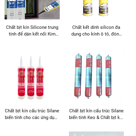
Chất bịt kín Silicone trung
Chất kết dính silicon đa
tính để dán kết nối Kim
dụng cho kính ô tô, đóng
loại, Gỗ và Kính
gói gỗ, xây dựng và vận
chuyển
Chất bịt kín cấu trúc Silane
Chất bịt kín cấu trúc Silane
biến tính cho các ứng dụng
biến tính Keo & Chất bịt kín
keo & chất bịt kín
hiệu suất cao