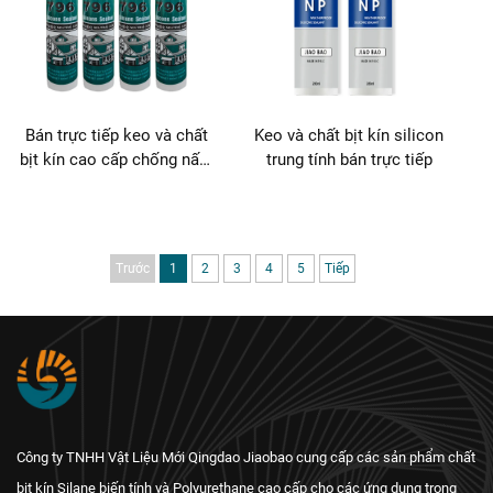
Bán trực tiếp keo và chất
Keo và chất bịt kín silicon
bịt kín cao cấp chống nấm
trung tính bán trực tiếp
mốc
Trước
1
2
3
4
5
Tiếp
Công ty TNHH Vật Liệu Mới Qingdao Jiaobao cung cấp các sản phẩm chất
bịt kín Silane biến tính và Polyurethane cao cấp cho các ứng dụng trong