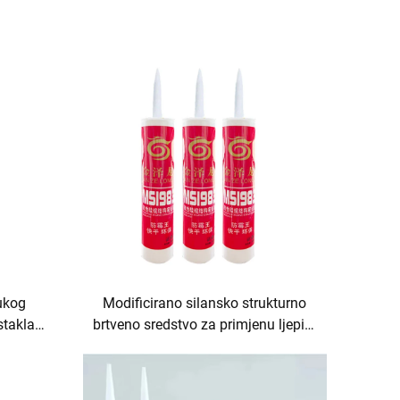
rukog
Modificirano silansko strukturno
takla,
brtveno sredstvo za primjenu ljepila
,
i brtvila
ort