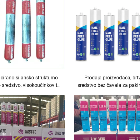
cirano silansko strukturno
Prodaja proizvođača, brt
 sredstvo, visokoučinkovito
sredstvo bez čavala za paki
ljepilo i brtvilo
cijeni