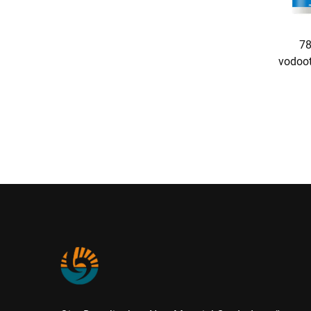
78
vodoot
brz