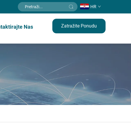
HR
Zatražite Ponudu
taktirajte Nas