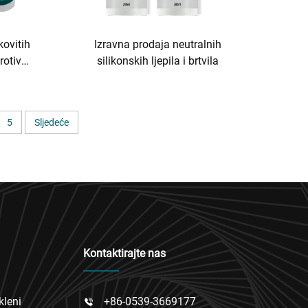
kovitih
Izravna prodaja neutralnih
protiv
silikonskih ljepila i brtvila
5
Sljedeće
Kontaktirajte nas
kleni
+86-0539-3669177
