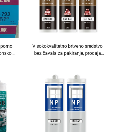
tporno
Visokokvalitetno brtveno sredstvo
konsko
bez čavala za pakiranje, prodaja
pilo i
proizvođača, ljepilo i brtvilo