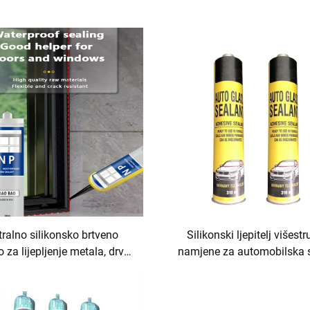
ralno silikonsko brtveno
Silikonski ljepitelj višest
 za lijepljenje metala, drva i
namjene za automobilska s
stakla
obradu drva, pakiranje
građevinarstvo i transp