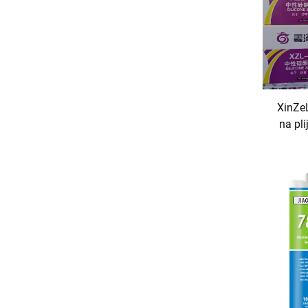
XinZeL
na pli
brtvi