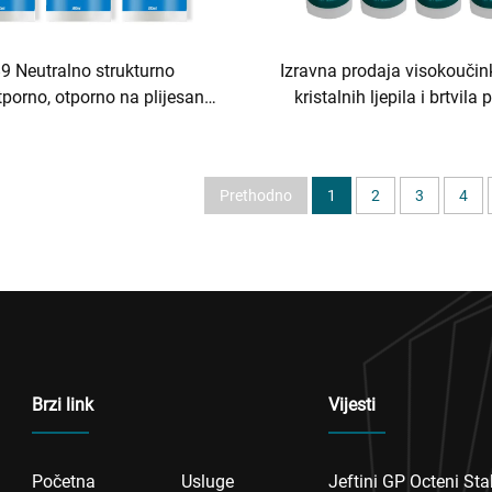
9 Neutralno strukturno
Izravna prodaja visokoučin
porno, otporno na plijesan,
kristalnih ljepila i brtvila 
o sušeće stakleno ljepilo
plijesni
izdržljivo
Prethodno
1
2
3
4
Brzi link
Vijesti
Početna
Usluge
Jeftini GP Octeni Sta