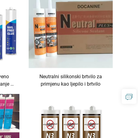
veno
Neutralni silikonski brtvilo za
ranje po
primjenu kao ljepilo i brtvilo