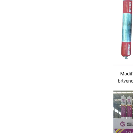
Modifi
brtveno