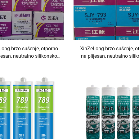
ong brzo sušenje, otporno
XinZeLong brzo sušenje, o
jesan, neutralno silikonsko
na plijesan, neutralno sili
lo za primjenu kao ljepilo i
brtvilo za primjenu kao lje
brtvilo
brtvilo