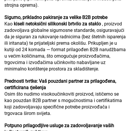
strojna oprema).
Sigurno, prikladno pakiranje za velike B2B potrebe
Kao
kiseli netoksični silikonski brtvilo za staklo
, proizvod
zadovoljava globalne sigurnosne standarde, osiguravajući
da je siguran za rukovanje radnicima (bez štetnih isparenja
ili iritanata) te prijateljski prema okolišu. Prikupljen je u
kutiji od 24 komada — format prilagođen B2B narudžbama
u većim količinama, što omogućuje proizvođačima,
trgovcima i izvođačima učinkovito nabavljane uz
minimalno korištenje prostora za skladištenje.
Prednosti tvrtke: Vaš pouzdani partner za prilagođena,
certificirana rješenja
Osim što nudimo visokoučinkoviti proizvod, ističemo se
kao pouzdan B2B partner s mogućnostima i certifikatima
koji zadovoljavaju specifične potrebe proizvođača i
trgovaca širom svijeta.
Potpuno prilagodljive usluge za zadovoljavanje vaših