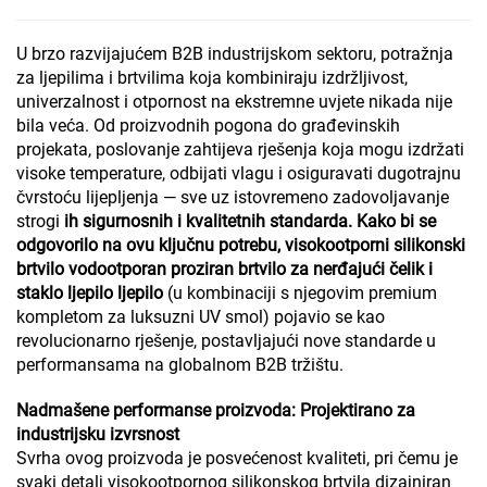
U brzo razvijajućem B2B industrijskom sektoru, potražnja
za ljepilima i brtvilima koja kombiniraju izdržljivost,
univerzalnost i otpornost na ekstremne uvjete nikada nije
bila veća. Od proizvodnih pogona do građevinskih
projekata, poslovanje zahtijeva rješenja koja mogu izdržati
visoke temperature, odbijati vlagu i osiguravati dugotrajnu
čvrstoću lijepljenja — sve uz istovremeno zadovoljavanje
strogi
ih sigurnosnih i kvalitetnih standarda. Kako bi se
odgovorilo na ovu ključnu potrebu, visokootporni silikonski
brtvilo vodootporan proziran brtvilo za nerđajući čelik i
staklo ljepilo ljepilo
(u kombinaciji s njegovim premium
kompletom za luksuzni UV smol) pojavio se kao
revolucionarno rješenje, postavljajući nove standarde u
performansama na globalnom B2B tržištu.
Nadmašene performanse proizvoda: Projektirano za
industrijsku izvrsnost
Svrha ovog proizvoda je posvećenost kvaliteti, pri čemu je
svaki detalj visokootpornog silikonskog brtvila dizajniran