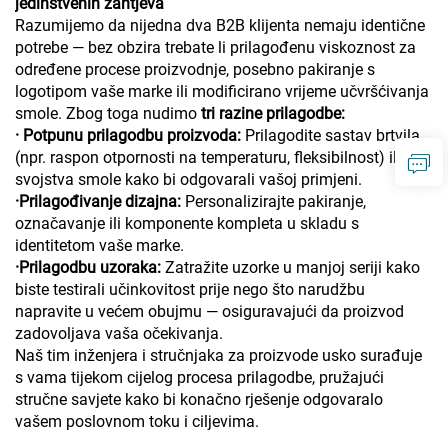
jedinstvenih zahtjeva
Razumijemo da nijedna dva B2B klijenta nemaju identične
potrebe — bez obzira trebate li prilagođenu viskoznost za
određene procese proizvodnje, posebno pakiranje s
logotipom vaše marke ili modificirano vrijeme učvršćivanja
smole. Zbog toga nudimo
tri razine prilagodbe:
· Potpunu prilagodbu proizvoda:
Prilagodite sastav brtvila
(npr. raspon otpornosti na temperaturu, fleksibilnost) ili
svojstva smole kako bi odgovarali vašoj primjeni.
·
Prilagođivanje dizajna:
Personalizirajte pakiranje,
označavanje ili komponente kompleta u skladu s
identitetom vaše marke.
·
Prilagodbu uzoraka:
Zatražite uzorke u manjoj seriji kako
biste testirali učinkovitost prije nego što narudžbu
napravite u većem obujmu — osiguravajući da proizvod
zadovoljava vaša očekivanja.
Naš tim inženjera i stručnjaka za proizvode usko surađuje
s vama tijekom cijelog procesa prilagodbe, pružajući
stručne savjete kako bi konačno rješenje odgovaralo
vašem poslovnom toku i ciljevima.