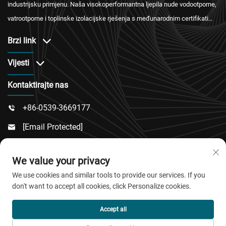
industrijsku primjenu. Naša visokoperformantna ljepila nude vodootporne,
vatrootporne i toplinske izolacijske rješenja s međunarodnim certifikatima
te pouzdanim servisom nakon prodaje.
Brzi link
Vijesti
Kontaktirajte nas
+86-0539-3669177

[email Protected]

Br. 217, Dongsi Cesta, Područje Dongcheng, Okrug

We value your privacy
Linqu, Grad Weifang, Provincija Shandong
We use cookies and similar tools to provide our services. If you
don't want to accept all cookies, click Personalize cookies.
Autorska prava © 2025 QingDao Jiaobao New Material
Accept all
Co., Ltd. Sva prava pridržana.