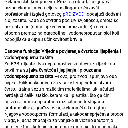
elektroničkih komponenti. Prozirna obrada osigurava
besprijekornu integraciju s podlogom, očuvavši
profesionalni izgled gotovog
pROIZVODI
dodajući dodatni
sloj zaštite. Kada se otvrdne pod UV svjetlošću, smola se
brzo otvrdne (smanjuje vrijeme proizvodnje) i stvara
otporan premaz na ogrebotine i vodonepropusan sloj koji
poboljšava ukupnu učinkovitost brtvila.
Osnovne funkcije: Vrijedna povjerenja čvrstoća lijepljenja i
vodonepropusna zaštita
Za B2B klijente, dva nepremostiva zahtjeva za ljepilima i
brtvilima su
jaka čvrstoća lijepljenja
i p
ouzdana
vodonepropusna zaštita
—i ovaj proizvod ispunjava oba
uvjeta. Silikonski brtvilo za visoke temperature stvara
čvrstu, trajnu vezu s različitim materijalima, uključujući
nerđajući čelik, staklo, keramiku i plastiku, što ga čini
univerzalnim za uporabu u različitim industrijama
(automobilska, građevinska, elektronička i drugim).
Njegova vodootporna formulacija također sprječava prodor
vlage, ključna značajka za vanjske ili vlažne unutarnje
primjene (npr. kuhinjska oprema, sanitarije ili industrijska