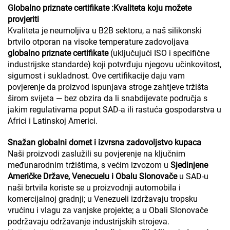
Globalno priznate certifikate
:
Kvaliteta koju možete
provjeriti
Kvaliteta je neumoljiva u B2B sektoru, a naš silikonski
brtvilo otporan na visoke temperature zadovoljava
globalno priznate certifikate
(uključujući ISO i specifične
industrijske standarde) koji potvrđuju njegovu učinkovitost,
sigurnost i sukladnost. Ove certifikacije daju vam
povjerenje da proizvod ispunjava stroge zahtjeve tržišta
širom svijeta — bez obzira da li snabdijevate područja s
jakim regulativama poput SAD-a ili rastuća gospodarstva u
Africi i Latinskoj Americi.
Snažan globalni domet i izvrsna zadovoljstvo kupaca
Naši proizvodi zaslužili su povjerenje na ključnim
međunarodnim tržištima, s većim izvozom u
Sjedinjene
Američke Države, Venecuelu i Obalu Slonovače
u SAD-u
naši brtvila koriste se u proizvodnji automobila i
komercijalnoj gradnji; u Venezueli izdržavaju tropsku
vrućinu i vlagu za vanjske projekte; a u Obali Slonovače
podržavaju održavanje industrijskih strojeva.