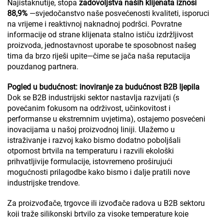
Najistaknutije, stopa
zadovoljstva naših klijenata iznosi
88,9%
—svjedočanstvo naše posvećenosti kvaliteti, isporuci
na vrijeme i reaktivnoj naknadnoj podršci. Povratne
informacije od strane klijenata stalno ističu izdržljivost
proizvoda, jednostavnost uporabe te sposobnost našeg
tima da brzo riješi upite—čime se jača naša reputacija
pouzdanog partnera.
Pogled u budućnost: inoviranje za budućnost B2B ljepila
Dok se B2B industrijski sektor nastavlja razvijati (s
povećanim fokusom na održivost, učinkovitost i
performanse u ekstremnim uvjetima), ostajemo posvećeni
inovacijama u našoj proizvodnoj liniji. Ulažemo u
istraživanje i razvoj kako bismo dodatno poboljšali
otpornost brtvila na temperaturu i razvili ekološki
prihvatljivije formulacije, istovremeno proširujući
mogućnosti prilagodbe kako bismo i dalje pratili nove
industrijske trendove.
Za proizvođače, trgovce ili izvođače radova u B2B sektoru
koji traže silikonski brtvilo za visoke temperature koje