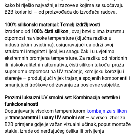
kako bi riješio najvažnije izazove s kojima se suočavaju
B2B korisnici — od proizvođača do izvođača radova.
100% silikonski materijal: Temelj izdržljivosti
Izrađeno od
100% čisti silikon
, ovaj brtvilo ima izuzetnu
otpornost na visoke temperature (ključna razlika u
industrijskim uvjetima), osiguravajući da održi svoj
strukturni integritet i ljepljivu snagu čak i u uvjetima
ekstremnih promjena temperature. Za razliku od hibridnih
ili niskokvalitetnih alternativa, čisti silikon također pruža
superiornu otpornost na UV zračenje, kemijsku koroziju i
starenje — produljujući vijek trajanja spojenih komponenti i
smanjujući troškove održavanja za poslovne subjekte.
Prozirni luksuzni UV smolni set: Kombinacija estetike i
funkcionalnosti
Dopunjavanje visokom temperaturom
kombajn za silikon
je
transparentni Luxury UV smolni set
— savršen izbor za
B2B primjene gdje je važan vizualni učinak, poput montaže
stakla, izrade od nerđajućeg čelika ili brtvljenja