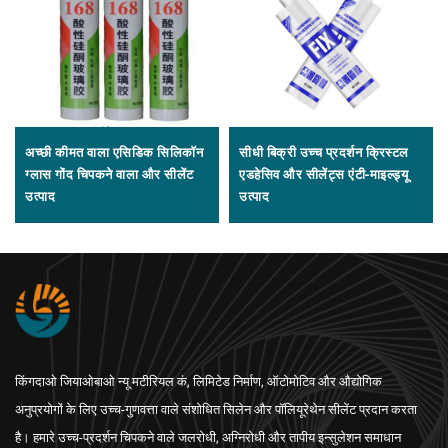
अच्छी कीमत वाला एसिडिक सिलिकॉन
सीधी बिक्री उच्च प्रदर्शन क्रिस्टल
ग्लास गोंद चिपकने वाला और सीलेंट
एडहेसिव और सीलेंट्स एंटी-माइल्ड्यू
उत्पाद
उत्पाद
किंगदाओ जियाओबाओ न्यू मटीरियल कं, लिमिटेड निर्माण, ऑटोमोटिव और औद्योगिक
अनुप्रयोगों के लिए उच्च-गुणवत्ता वाले संशोधित सिलेन और पॉलियूरेथेन सीलेंट प्रदान करता
है। हमारे उच्च-प्रदर्शन चिपकने वाले जलरोधी, अग्निरोधी और तापीय इन्सुलेशन समाधान