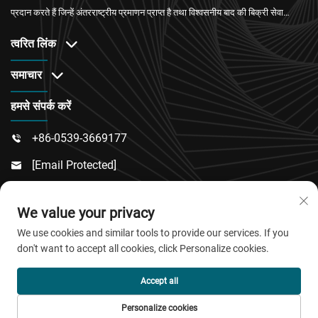
प्रदान करते हैं जिन्हें अंतरराष्ट्रीय प्रमाणन प्राप्त है तथा विश्वसनीय बाद की बिक्री सेवा
उपलब्ध है।
त्वरित लिंक
समाचार
हमसे संपर्क करें
+86-0539-3669177

[email Protected]

नंबर 217, डोंगसी रोड, डोंगचेंग उप-जिला, लिन्क्यू जिला, वेइफांग

We value your privacy
शहर, शांडोंग प्रांत
We use cookies and similar tools to provide our services. If you
don't want to accept all cookies, click Personalize cookies.
कॉपीराइट © 2025 QingDao जियाओबाओ न्यू मैटेरियल कंपनी लिमिटेड।
Accept all
सर्वाधिकार सुरक्षित।
Personalize cookies
गोपनीयता नीति