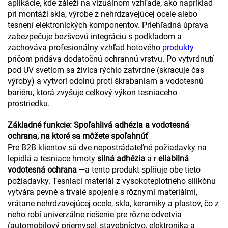
aplikácie, kde záleží na vizuálnom vzhľade, ako napríklad
pri montáži skla, výrobe z nehrdzavejúcej ocele alebo
tesnení elektronických komponentov. Priehľadná úprava
zabezpečuje bezšvovú integráciu s podkladom a
zachováva profesionálny vzhľad hotového
produkty
pričom pridáva dodatočnú ochrannú vrstvu. Po vytvrdnutí
pod UV svetlom sa živica rýchlo zatvrdne (skracuje čas
výroby) a vytvorí odolnú proti škrabaniam a vodotesnú
bariéru, ktorá zvyšuje celkový výkon tesniaceho
prostriedku.
Základné funkcie: Spoľahlivá adhézia a vodotesná
ochrana, na ktoré sa môžete spoľahnúť
Pre B2B klientov sú dve nepostrádateľné požiadavky na
lepidlá a tesniace hmoty
silná adhézia
a r
eliabilná
vodotesná ochrana
—a tento produkt splňuje obe tieto
požiadavky. Tesniaci materiál z vysokoteplotného silikónu
vytvára pevné a trvalé spojenie s rôznymi materiálmi,
vrátane nehrdzavejúcej ocele, skla, keramiky a plastov, čo z
neho robí univerzálne riešenie pre rôzne odvetvia
(automobilový priemysel, stavebníctvo, elektronika a