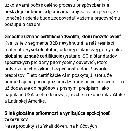
úzko s vami počas celého procesu prispôsobenia a
poskytuje odborné odporúčania, aby sa zabezpečilo, že
konečné riešenie bude zodpovedať vašemu pracovnému
postupu a cieľom.
Globálne uznané certifikácie
:
Kvalita, ktorú môžete overiť
Kvalita je v segmente B2B nevyhnutná, a náš tesniaci
materiál z vysokoteplotnej odolnej silikónovej gumy splňa
globálne uznané certifikácie
(vrátane ISO a štandardov
špecifických pre daný priemyselný odvetvie), ktoré
potvrdzujú jeho výkon, bezpečnosť a dodržiavanie
predpisov. Tieto certifikácie vám poskytujú istotu, že
produkt spĺňa prísne požiadavky trhov po celom svete – či
už dodávate do regiónov s prísnymi predpismi, ako
napríklad USA, alebo do rozvíjajúcich sa ekonomík v Afrike
a Latinskej Amerike.
Silná globálna prítomnosť a vynikajúca spokojnosť
zákazníkov
Naše produkty si získali dôveru na kľúčových