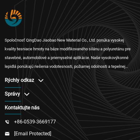
Spoločnosť QingDao Jiaobao New Material Co., Ltd. ponúka vysokej
kvality tesniace hmoty na báze modifikovaného silánu a polyuretánu pre
stavebné, automobilové a priemyselné aplikácie. Naše vysokovýkonné
lepidlá ponúkajú riešenia vodotesnosti, požiarnej odolnosti a tepelnej
izolácie s medzinárodnými certifikáciami a spoľahlivou zákazníckou
Rýchly odkaz
podporou.
Správy
Kontaktujte nás
+86-0539-3669177

[email Protected]
