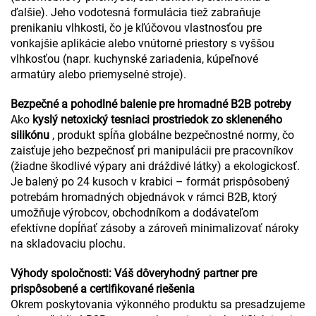
ďalšie). Jeho vodotesná formulácia tiež zabraňuje
prenikaniu vlhkosti, čo je kľúčovou vlastnosťou pre
vonkajšie aplikácie alebo vnútorné priestory s vyššou
vlhkosťou (napr. kuchynské zariadenia, kúpeľnové
armatúry alebo priemyselné stroje).
Bezpečné a pohodlné balenie pre hromadné B2B potreby
Ako
kyslý netoxický tesniaci prostriedok zo skleneného
silikónu
, produkt spĺňa globálne bezpečnostné normy, čo
zaisťuje jeho bezpečnosť pri manipulácii pre pracovníkov
(žiadne škodlivé výpary ani dráždivé látky) a ekologickosť.
Je balený po 24 kusoch v krabici – formát prispôsobený
potrebám hromadných objednávok v rámci B2B, ktorý
umožňuje výrobcov, obchodníkom a dodávateľom
efektívne dopĺňať zásoby a zároveň minimalizovať nároky
na skladovaciu plochu.
Výhody spoločnosti: Váš dôveryhodný partner pre
prispôsobené a certifikované riešenia
Okrem poskytovania výkonného produktu sa presadzujeme