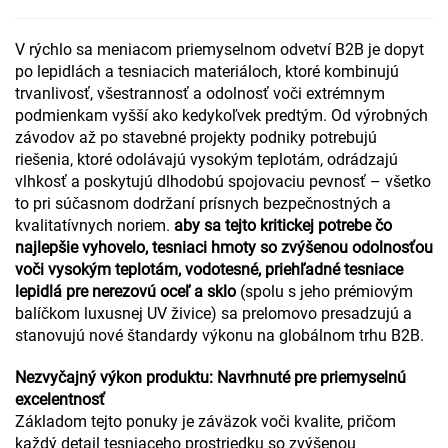
V rýchlo sa meniacom priemyselnom odvetví B2B je dopyt
po lepidlách a tesniacich materiáloch, ktoré kombinujú
trvanlivosť, všestrannosť a odolnosť voči extrémnym
podmienkam vyšší ako kedykoľvek predtým. Od výrobných
závodov až po stavebné projekty podniky potrebujú
riešenia, ktoré odolávajú vysokým teplotám, odrádzajú
vlhkosť a poskytujú dlhodobú spojovaciu pevnosť – všetko
to pri súčasnom dodržaní prísnych bezpečnostných a
kvalitatívnych noriem.
aby sa tejto kritickej potrebe čo
najlepšie vyhovelo, tesniaci hmoty so zvýšenou odolnosťou
voči vysokým teplotám, vodotesné, priehľadné tesniace
lepidlá pre nerezovú oceľ a sklo
(spolu s jeho prémiovým
balíčkom luxusnej UV živice) sa prelomovo presadzujú a
stanovujú nové štandardy výkonu na globálnom trhu B2B.
Nezvyčajný výkon produktu: Navrhnuté pre priemyselnú
excelentnosť
Základom tejto ponuky je záväzok voči kvalite, pričom
každý detail tesniaceho prostriedku so zvýšenou