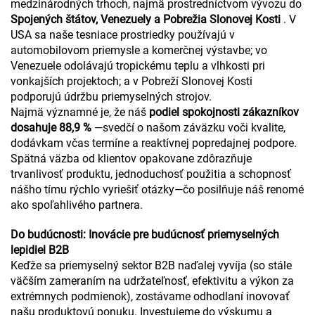
medzinárodných trhoch, najmä prostredníctvom vývozu do
Spojených štátov, Venezuely a Pobrežia Slonovej Kosti
. V
USA sa naše tesniace prostriedky používajú v
automobilovom priemysle a komerčnej výstavbe; vo
Venezuele odolávajú tropickému teplu a vlhkosti pri
vonkajších projektoch; a v Pobreží Slonovej Kosti
podporujú údržbu priemyselných strojov.
Najmä významné je, že náš
podiel spokojnosti zákazníkov
dosahuje 88,9 %
—svedčí o našom záväzku voči kvalite,
dodávkam včas termíne a reaktívnej popredajnej podpore.
Spätná väzba od klientov opakovane zdôrazňuje
trvanlivosť produktu, jednoduchosť použitia a schopnosť
nášho tímu rýchlo vyriešiť otázky—čo posilňuje náš renomé
ako spoľahlivého partnera.
Do budúcnosti: Inovácie pre budúcnosť priemyselných
lepidiel B2B
Keďže sa priemyselný sektor B2B naďalej vyvíja (so stále
väčším zameraním na udržateľnosť, efektivitu a výkon za
extrémnych podmienok), zostávame odhodlaní inovovať
našu produktovú ponuku. Investujeme do výskumu a