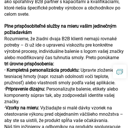
ako spoľahlivý B2B partner s kapacitami a kvalifikáciami,
ktoré riešia špecifické potreby výrobcov a obchodníkov po
celom svete.
Plne prispôsobiteľné služby na mieru vašim jedinečným
požiadavkám
Rozumieme, že žiadni dvaja B2B klienti nemajú rovnaké
potreby – či už ide o upravenú viskozitu pre konkrétne
výrobné procesy, individuálne balenie s logom vašej značky
alebo modifikovaný čas tuhnutia smoly. Preto ponúkame
tri úrovne prispôsobenia:
· Kompletná personalizácia produktu:
Upravte zloženie
tesniacej hmoty (napr. rozsah odolnosti voči teplote,
pružnosť) alebo vlastnosti smoly podľa vašej aplikácie.
·
Pripravenie dizajnu:
Personalizujte balenie, etikety alebo
komponenty súprav tak, aby zodpovedali identite vašej
značky.
·
Vzorky na mieru:
Vyžiadajte si malé dávky vzoriek na
otestovanie výkonu pred objednaním väčšieho množstva –
aby ste sa uistili, že produkt spĺňa vaše očakávania.
Náš tím inžinierov a odborníkov na produkty spolupracuje