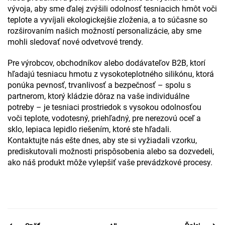
vývoja, aby sme ďalej zvýšili odolnosť tesniacich hmôt voči
teplote a vyvíjali ekologickejšie zloženia, a to súčasne so
rozširovaním našich možností personalizácie, aby sme
mohli sledovať nové odvetvové trendy.
Pre výrobcov, obchodníkov alebo dodávateľov B2B, ktorí
hľadajú tesniacu hmotu z vysokoteplotného silikónu, ktorá
ponúka pevnosť, trvanlivosť a bezpečnosť – spolu s
partnerom, ktorý kládzie dôraz na vaše individuálne
potreby – je tesniaci prostriedok s vysokou odolnosťou
voči teplote, vodotesný, priehľadný, pre nerezovú oceľ a
sklo, lepiaca lepidlo riešením, ktoré ste hľadali.
Kontaktujte nás ešte dnes, aby ste si vyžiadali vzorku,
prediskutovali možnosti prispôsobenia alebo sa dozvedeli,
ako náš produkt môže vylepšiť vaše prevádzkové procesy.