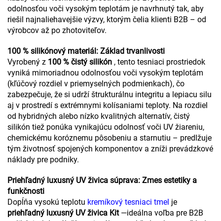
odolnosťou voči vysokým teplotám je navrhnutý tak, aby
riešil najnaliehavejšie výzvy, ktorým čelia klienti B2B – od
výrobcov až po zhotoviteľov.
100 % silikónový materiál: Základ trvanlivosti
Vyrobený z
100 % čistý silikón
, tento tesniaci prostriedok
vyniká mimoriadnou odolnosťou voči vysokým teplotám
(kľúčový rozdiel v priemyselných podmienkach), čo
zabezpečuje, že si udrží štrukturálnu integritu a lepiacu silu
aj v prostredí s extrémnymi kolísaniami teploty. Na rozdiel
od hybridných alebo nízko kvalitných alternatív, čistý
silikón tiež ponúka vynikajúcu odolnosť voči UV žiareniu,
chemickému koróznemu pôsobeniu a starnutiu – predlžuje
tým životnosť spojených komponentov a zníži prevádzkové
náklady pre podniky.
Priehľadný luxusný UV živica súprava: Zmes estetiky a
funkčnosti
Dopĺňa vysokú teplotu
kremíkový tesniaci tmel
je
priehľadný luxusný UV živica Kit
—ideálna voľba pre B2B