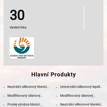
30
Výrobní linky
Hlavní Produkty
Neutrální silikonový těsnicí
Univerzální silikonový lepidlo
prostředek pro spojování
pro automobilové sklo,
Modifikovaný silanový
Modifikovaný silanový
kovu, dřeva a skla
dřevovým zpracováním,
strukturální těsnicí
strukturální těsnicí
balení, stavebnictví, dopravu
Prodej výrobce těsnicí
Neutrální silikonové těsnění
prostředek pro aplikace
prostředek vysoký výkon