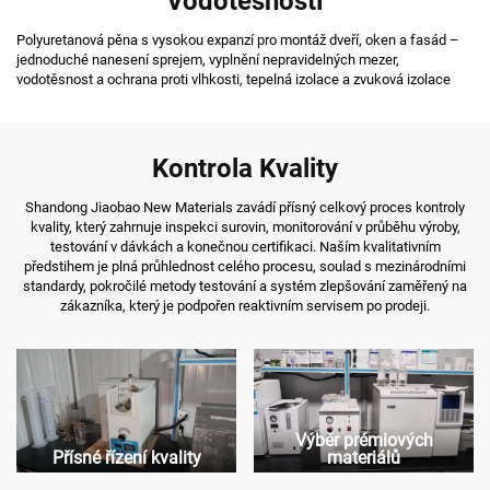
Vodotěsností
Polyuretanová pěna s vysokou expanzí pro montáž dveří, oken a fasád –
jednoduché nanesení sprejem, vyplnění nepravidelných mezer,
vodotěsnost a ochrana proti vlhkosti, tepelná izolace a zvuková izolace
Kontrola Kvality
Shandong Jiaobao New Materials zavádí přísný celkový proces kontroly
kvality, který zahrnuje inspekci surovin, monitorování v průběhu výroby,
testování v dávkách a konečnou certifikaci. Naším kvalitativním
předstihem je plná průhlednost celého procesu, soulad s mezinárodními
standardy, pokročilé metody testování a systém zlepšování zaměřený na
zákazníka, který je podpořen reaktivním servisem po prodeji.
Výběr prémiových
Přísné řízení kvality
materiálů