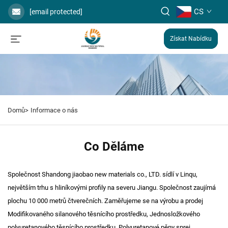
CS
[email protected]
Získat Nabídku
Domů>
Informace o nás
Co Děláme
Společnost Shandong jiaobao new materials co., LTD. sídlí v Linqu,
největším trhu s hliníkovými profily na severu Jiangu. Společnost zaujímá
plochu 10 000 metrů čtverečních. Zaměřujeme se na výrobu a prodej
Modifikovaného silanového těsnícího prostředku, Jednosložkového
polyuretanového těsnícího prostředku, Polyuretanové pěny sprej,