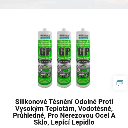
prostředek bez hřebíků pro
pro lepicí a těsnicí aplikace
lepidla a těsnicích prostředků
lepidlo a těsnicí prostředek
balení cena
Silikonové Těsnění Odolné Proti
Vysokým Teplotám, Vodotěsné,
Průhledné, Pro Nerezovou Ocel A
Sklo, Lepící Lepidlo