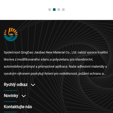
Společnost QingDao Jiaobao New Material Co., Ltd. nabízí vysoce kvalitní
těsniva z modifikovaného silanu a polyuretanu pro stavebnictví,
automobilový průmysl a průmyslové aplikace. Naše adhezivní materiály s
vysokým výkonem poskytují řešení pro vodotěsnost, požární ochranu a
tepelnou izolaci s mezinárodní certifikací a spolehlivým servisem po
Rychlý odkaz
prodeji.
Novinky
Kontaktujte nás