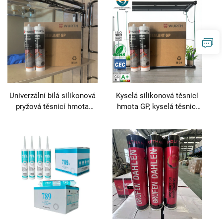
silikonem
Univerzální bílá silikonová
Kyselá silikonová těsnicí
pryžová těsnicí hmota
hmota GP, kyselá těsnicí
Tianmu 704 GP
hmota, univerzální
silikonová kyselá těsnicí
hmota