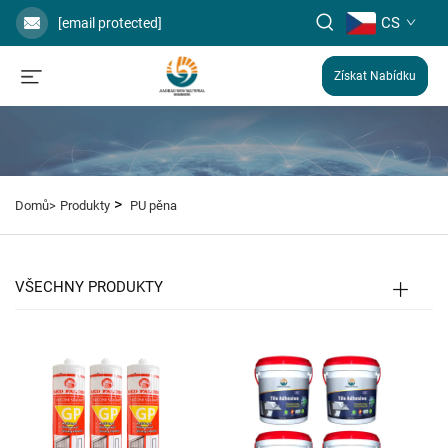
CS
[email protected]
Získat Nabídku
>
Domů>
Produkty
PU pěna
VŠECHNY PRODUKTY