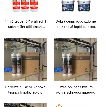
Přímý prodej GP průhledná
Dobrá cena, vodovzdorné
univerzální silikonová
silikonové lepidlo, lepící
těsnicí hmota, vodotěsné
hmota na dřevěné obklady,
kyselé lepidlo pro
skládačky, nábytek, dveře,
stavebnictví, truhlářství a
podlahy pro truhlářské a
balení
stavební balení
Univerzální GP silikonová
Tržně oblíbená kvalitní
těsnicí hmota, lepidlo
rychle schnoucí nátěrová
akrylátová tmelina bez
smrštění, modifikovaná