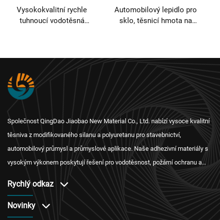
Vysokokvalitní rychle
Automobilový lepidlo pro
tuhnoucí vodotěsná
sklo, těsnicí hmota na
silikonová těsnicí hmota,
čelní sklo, těsnicí páska,
neutrální lepidlo,
silikonová polyuretanová
univerzální 100%
PU těsnicí hmota 300 ml
silikonová těsnicí hmota
Společnost QingDao Jiaobao New Material Co., Ltd. nabízí vysoce kvalitní
těsniva z modifikovaného silanu a polyuretanu pro stavebnictví,
automobilový průmysl a průmyslové aplikace. Naše adhezivní materiály s
vysokým výkonem poskytují řešení pro vodotěsnost, požární ochranu a
tepelnou izolaci s mezinárodní certifikací a spolehlivým servisem po
Rychlý odkaz
prodeji.
Novinky