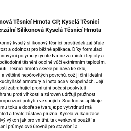
onová Těsnicí Hmota GP, Kyselá Těsnicí
rzální Silikonová Kyselá Těsnicí Hmota
onný kyselý silikonový těsnicí prostředek zajišťuje
avost a odolnost pro běžné aplikace. Díky formulaci
ikonovými polymery rychle tvrdne za místní teploty a
voděodolné těsnění odolné vůči extrémním teplotám,
utí. Těsnicí hmota skvěle přilnavá ke sklu,
 a většině nepórovitých povrchů, což ji činí ideální
 kuchyňské armatury a instalace v koupelnách. Její
osti zabraňující pronikání počasí poskytují
anu proti vlhkosti a zároveň udržují pružnost
ompenzaci pohybu ve spojích. Snadno se aplikuje
mu toku a dobře se tvaruje; po vytvrdnutí má
hled a trvale zůstává pružná. Kyselá vulkanizace
ivý výkon jak pro vnitřní, tak venkovní použití a
ešení průmyslové úrovně pro stavební a