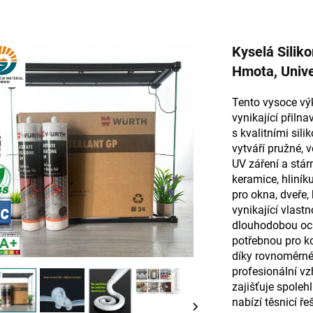
Kyselá Silik
Hmota, Unive
Tento vysoce výk
vynikající přiln
s kvalitními sil
vytváří pružné, 
UV záření a stárn
keramice, hliníku
pro okna, dveře,
vynikající vlastn
dlouhodobou ochr
potřebnou pro k
díky rovnoměrné
profesionální vz
zajišťuje spolehl
nabízí těsnicí ř