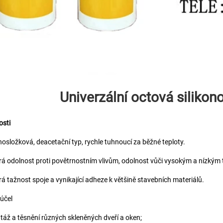
Univerzální octová silikon
sti 
nosložková, deacetační typ, rychle tuhnoucí za běžné teploty. 
rá odolnost proti povětrnostním vlivům, odolnost vůči vysokým a nízkým 
rá tažnost spoje a vynikající adheze k většině stavebních materiálů. 
účel 
táž a těsnění různých skleněných dveří a oken; 