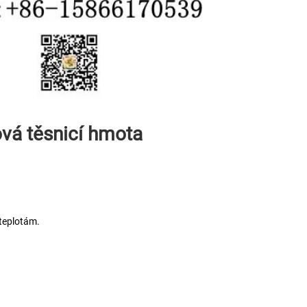
ová těsnicí hmota 
teplotám. 