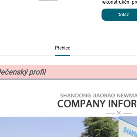
rekonstrukční pr
Dotaz
Přehled
ečenský profil