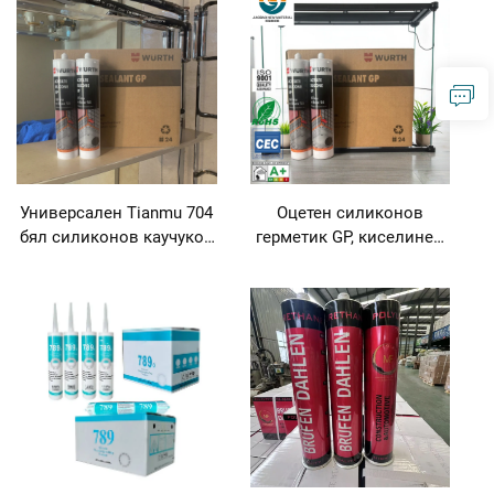
герметик без свиване
Универсален Tianmu 704
Оцетен силиконов
бял силиконов каучуков
герметик GP, киселинен
герметик-лепило
герметик, универсален
силиконов оцетен
герметик