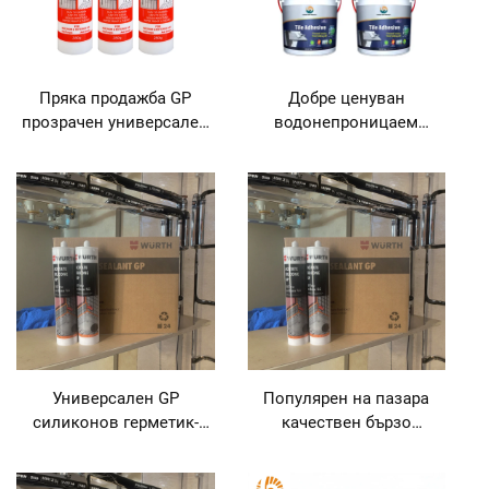
Пряка продажба GP
Добре ценуван
прозрачен универсален
водонепроницаем
силиконов герметик,
силиконов адхезив за
водонепроницаем,
лепене на фина
киселинен адхезив за
дървесина, пъзели,
строителство,
мебели, врати, подове за
дърводелство,
дърводелство и
опаковане
строителство, опаковка
Универсален GP
Популярен на пазара
силиконов герметик-
качествен бързо
адхезив
изсъхващ боядисваем
акрилов силиконов