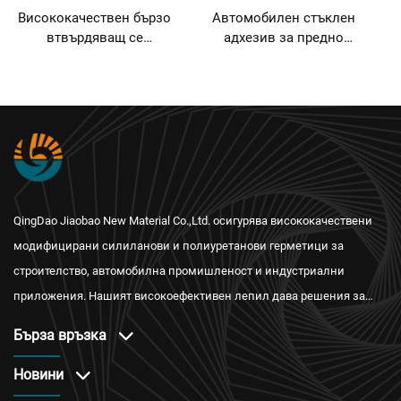
Висококачествен бързо
Автомобилен стъклен
втвърдяващ се
адхезив за предно
водонепроницаем
стъкло, шевен
силиконов герметик,
уплътнител, силиконов,
неутрален, универсален,
полиуретанов PU
100% силиконов
герметик 300 мл
герметик
QingDao Jiaobao New Material Co.,Ltd. осигурява висококачествени
модифицирани силиланови и полиуретанови герметици за
строителство, автомобилна промишленост и индустриални
приложения. Нашият високоефективен лепил дава решения за
водонепроницаемост, огнестойкост и топлоизолация с
Бърза връзка
международни сертификати и надеждно следпродажбено
обслужване.
Новини