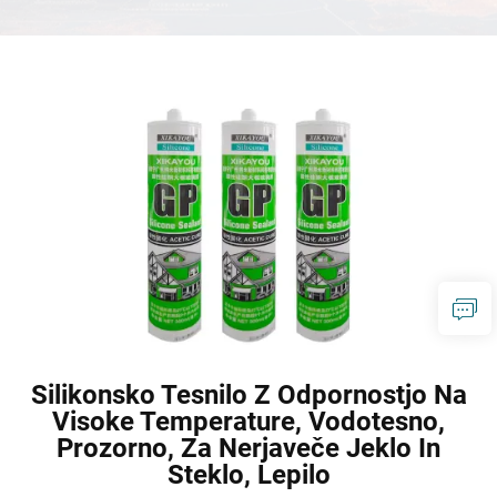
žebljev tesnilno sredstvo za
sredstvo za lepila in tesnilne
tesnilo
pakiranje cena
aplikacije
Silikonsko Tesnilo Z Odpornostjo Na
Visoke Temperature, Vodotesno,
Prozorno, Za Nerjaveče Jeklo In
Steklo, Lepilo