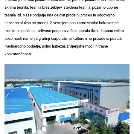
akrilna tesnila, tesnila brez žebljev, steklena tesnila, požarno uporne
tesnila itd. Naše podjetje ima celovit prodajni proces in odgovorno
servisno službo po prodaji. Z veseljem ponujamo visoko kakovostne
izdelke in odlično storitveno podporo večini uporabnikov. Jiaobao veliko
pozornosti namenja gradnji korporativne kulture in si prizadeva postati
mednarodno podjetje, polno ljubezni, življenjske moči in trajne
konkurenčnosti