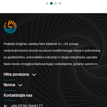
Podjetje QingDao Jiaobao New Material Co., Ltd. ponuja
visokokakovostna tesnila na osnovi modificiranega silana in poliuretana
za gradbeništvo, avtomobilsko industrijo in druge industrijske uporabe.
Naša visoko zmogljiva lepila ponujajo vodoodporne, požarno uporne in
toplotno izolacijske rešitve z mednarodnimi certifikati ter zanesljivim
Hitra povezava
servisom po prodaji.
Novice
Kontaktirajte nas
+86-0539-3669177
