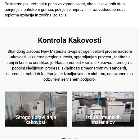
Polimerna poliuretanska pena za vgradnjo vrat, oken in zavesnih sten –
penjenje s pritiskom gumba, polnjenje nepravilnih rež, vodoodpornost,
toplotna izolacija in zvočna izolacija
Kontrola Kakovosti
Shandong Jiaobao New Materials izvaja strogen celovit proces nadzora
kakovosti, ki zajema pregled surovin, spremljanje v procesu, testiranje
serij in končno certifikacijo. Naša prednost v smislu kakovosti temelji na
popolni sledljivosti procesa, skladnosti z mednarodnimi standardi,
naprednih metodah testiranja ter izboljševalnem sistemu, osnovanem na
odzivnem servisnem podporo.
Strogo upravljanje
Izbira vrhunskih
kakovosti
materialov