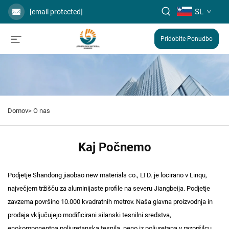
SL
[email protected]
Pridobite Ponudbo
Domov>
O nas
Kaj Počnemo
Podjetje Shandong jiaobao new materials co., LTD. je locirano v Linqu,
največjem tržišču za aluminijaste profile na severu Jiangbeija. Podjetje
zavzema površino 10.000 kvadratnih metrov. Naša glavna proizvodnja in
prodaja vključujejo modificirani silanski tesnilni sredstva,
enokomponentna poliuretanska tesnila, peno iz poliuretana v razpršilcu,