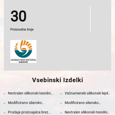
30
Proizvodne linije
Vsebinski Izdelki
Nevtralen silikonski tesnilni
Večnamenski silikonski lepilo
sredstvo za lepljenje kovine,
za avtomobilska stekla za
Modificirano silansko
Modificirano silansko
lesa in stekla
lesenje, pakiranje, gradnjo,
strukturno tesnilno sredstvo
strukturno tesnilno sredstvo
prevoz
Prodaja proizvajalca brez
Nevtralen silikonski tesnilni
za lepila in tesnilne aplikacije
visokozmogljivo lepilo in