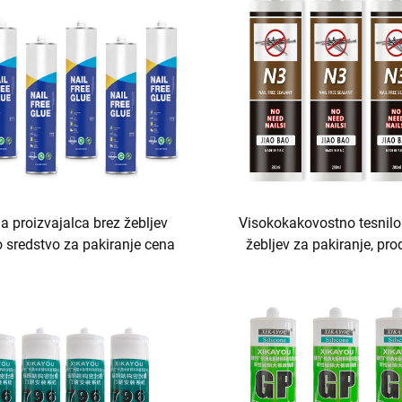
a proizvajalca brez žebljev
Visokokakovostno tesnilo
o sredstvo za pakiranje cena
žebljev za pakiranje, pro
proizvajalca, lepilo in tes