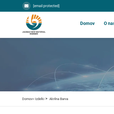
[email protected]
Domov
O na
>
Domov>
Izdelki
Akrilna Barva