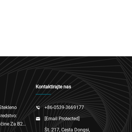
Kontaktirajte nas
Stekleno
+86-0539-3669177

Sredstvo:
[email Protected]

ličine Za B2B
Št. 217, Cesta Dongsi,