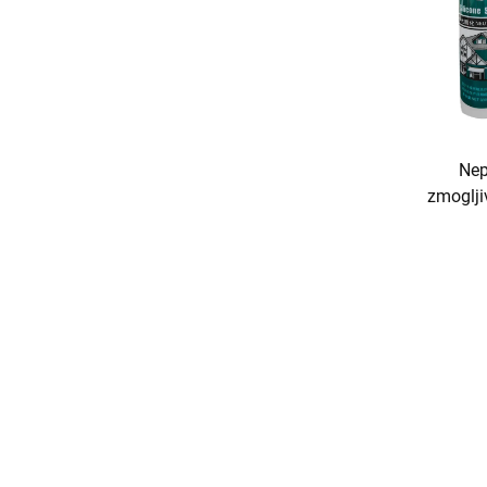
Nep
zmogljiv