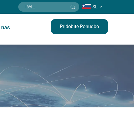
SL
Pridobite Ponudbo
e nas