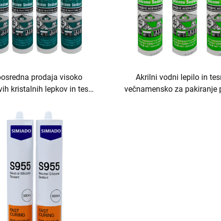
osredna prodaja visoko
Akrilni vodni lepilo in tes
ih kristalnih lepkov in tesnil
večnamensko za pakiranje 
proti plesnivi