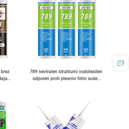
 brez
789 nevtralen strukturni vodotesilen
daja
odporen proti plesnivi hitro sušeč
nilo
stekleni lepilo trajen