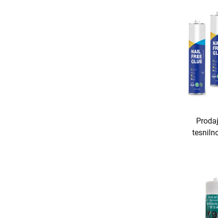
Prodaj
tesniln