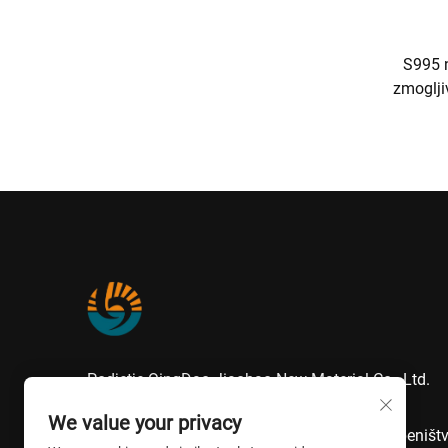
S995 
zmogljiv
Podjetje QingDao Jiaobao New Material Co., Ltd.
ponuja visokokakovostna tesnila na osnovi
We value your privacy
modificiranega silana in poliuretana za gradbeništv