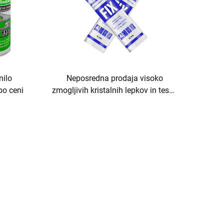
nilo
Neposredna prodaja visoko
po ceni
zmogljivih kristalnih lepkov in tesnil
proti plesnivi