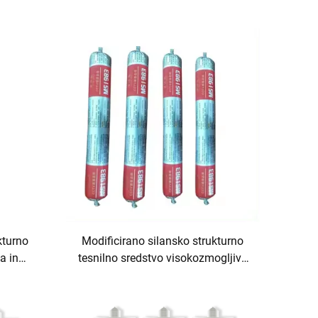
kturno
Modificirano silansko strukturno
a in
tesnilno sredstvo visokozmogljivo
lepilo in tesnilo