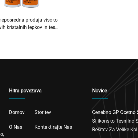
neposredna prodaja visoko
ih kristalnih lepkov in tesnil
proti plesnivi
Hitra povezava
Novice
Domov
Storitev
Cenebno GP Ocetno 
Silikonsko Tesnilno 
O Nas
Kontaktirajte Nas
Rešitev Za Velike Ko
o,