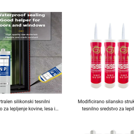
tralen silikonski tesnilni
Modificirano silansko stru
o za lepljenje kovine, lesa in
tesnilno sredstvo za lepil
stekla
tesnilne aplikacije