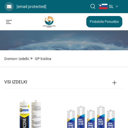
SL
[email protected]
Pridobite Ponudbo
>
Domov>
Izdelki
GP kislina
VSI IZDELKI