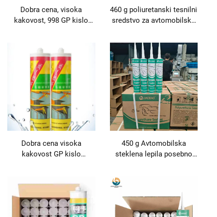
Dobra cena, visoka
460 g poliuretanski tesnilni
kakovost, 998 GP kislo
sredstvo za avtomobilsko
silikonsko stekleno lepilo,
steklo, lepilo za tesnjenje,
lepilo in tesnilni sredstvo
hitro sušeči lepilni
sredstvo
Dobra cena visoka
450 g Avtomobilska
kakovost GP kislo
steklena lepila posebno
silikonsko stekleno lepilo
poliuretansko črno
lepilo in tesnilo izdelek
vodoodporno tesnilo za
prednje vetrobrsko steklo