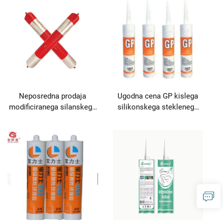
Neposredna prodaja
Ugodna cena GP kislega
modificiranega silanskega
silikonskega steklenega
strukturnega tesnila za
lepila izdelek za lepljenje
lepljenje in tesnjenje
in tesnjenje