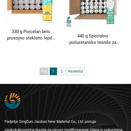
330 g Porcelan belo
440 g Specialno
prosojno stekleno lepilo
poliuretansko tesnilo za
tesnilo za vrata in okna
popravilo uhajanja
vodoodporno odporno
svetlobnih okenc na
proti plesni hitro sušeče
avtomobilskih strehah
stekleno lepilo
proti vodnim uhajanjem
Prej
1
2
Naslednji
guma za prednje
vetrobrsko steklo črna
Podjetje QingDao Jiaobao New Material Co., Ltd. ponuja
visokokakovostna tesnila na osnovi modificiranega silana in poliuretana