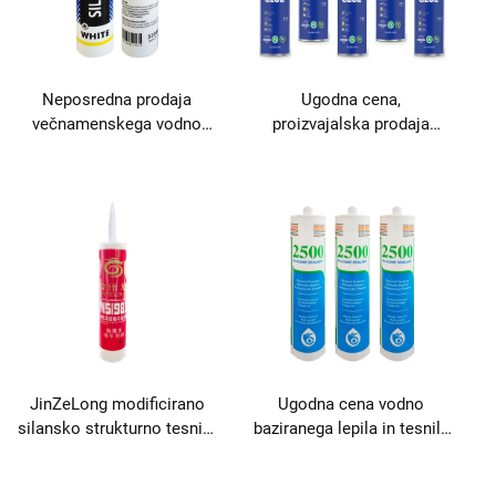
Neposredna prodaja
Ugodna cena,
večnamenskega vodno
proizvajalska prodaja
baziranega akrilnega lepila
tesnila brez žebljev za
in tesnila za obdelavo lesa
pakiranje po ceni
in gradbeništvo
JinZeLong modificirano
Ugodna cena vodno
silansko strukturno tesnilo
baziranega lepila in tesnila
za lepljenje in tesnjenje
Premium izdelek v
kategoriji lepil in tesnil