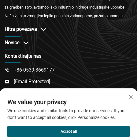
za gradbeništvo, avtomobilsko industrijo in druge industrijske uporabe.
Naša visoko zmogljiva lepila ponujajo vodoodporne, požarno uporne in
toplotno izolacijske rešitve z mednarodnimi certifikati ter zanesljivim
Hitra povezava
servisom po prodaji.
Novice
Kontaktirajte nas
+86-0539-3669177

[email Protected]

Št. 217, Cesta Dongsi, Podobmočje Dongcheng,

We value your privacy
Okrožje Linqu, Mesto Weifang, Provinca Shandong
We use cookies and similar tools to provide our services. If you
don't want to accept all cookies, click Personalize cookies.
Avtorske pravice © 2026 QingDao Jiaobao New Material
Accept all
Co., Ltd. Vse pravice pridržane.