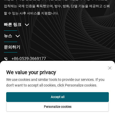
접착제는 국제 인증을 획득했으며, 방수, 방화, 단열 기능을 제공하고 신뢰
할 수 있는 사후 서비스를 지원합니다.
빠른 링크
뉴스
문의하기
+86-0539-3669177

[email Protected]

We value your privacy
산둥성 웨이팡시 린취현 동청구 동사로 217번지

We use cookies and similar tools to provide our services. If you
don't want to accept all cookies, click Personalize cookies.
Accept all
저작권 © 2026 청도자오바오 신소재 유한회사. 판권 소유.
Personalize cookies
개인정보 보호정책