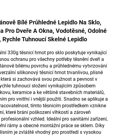
ánově Bílé Průhledné Lepidlo Na Sklo,
a Pro Dveře A Okna, Vodotěsné, Odolné
m, Rychle Tuhnoucí Skelné Lepidlo
lní 330g těsnicí hmot pro sklo poskytuje vynikající
snou ochranu pro všechny potřeby těsnění dveří a
elánově bílému povrchu a průhlednému vytvrzování
verzální silikonový těsnicí hmot trvanlivou, plísně
 která si zachovává svou pružnost a pevnost v
ychle tuhnoucí složení vynikajícím způsobem
, kovu, keramice a ke většině stavebních materiálů,
lním pro vnitřní i vnější použití. Snadno se aplikuje a
racovatelnost, tímto těsnicím prostředkem vznikne
í, které brání poškození vlhkostí a zároveň
profesionální vzhled. Ideální pro sanitární zařízení,
eřní rámy a obecné montážní práce se sklem. Díky
plísním je zvláště vhodný pro prostředí s vysokou