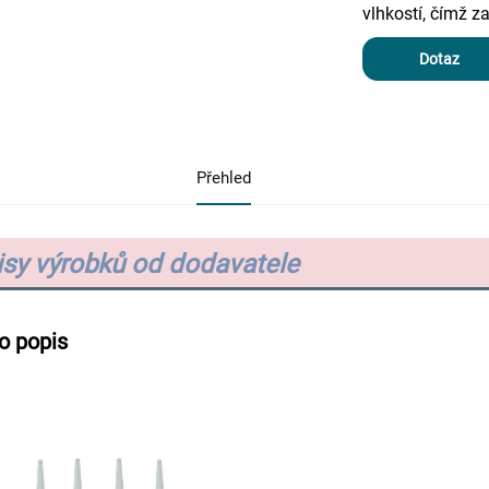
vlhkostí, čímž z
Dotaz
Přehled
sy výrobků od dodavatele
o popis 