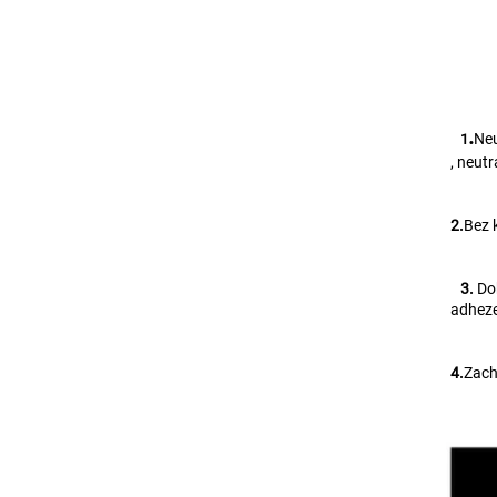
.
Neu
   1
, neut
2.
Bez 
   3. 
Do
adheze
4.
Zach