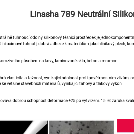
Linasha 789 Neutrální 
Siliko
trálně tuhnoucí odolný silikonový těsnicí prostředek je jednokomponentní
rální oximové tuhnutí, dobrá adheze k materiálům jako hliníkový plech, komp
korozivního působení na kovy, laminované sklo, beton a mramor 
brá elasticita a tažnost, vynikající odolnost proti povětrnostním vlivům, o
 ke většině stavebních materiálů, vynikající tahový a tlakový výkon 
ovává dobrou schopnost deformace ±25 po vytvrzení. 15 let záruka kvali