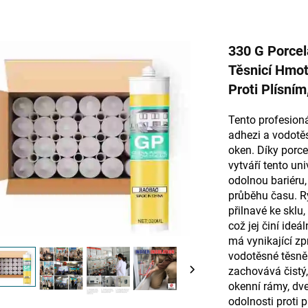
330 G Porcel
Těsnicí Hmot
Proti Plísní
Tento profesioná
adhezi a vodotě
oken. Díky porc
vytváří tento uni
odolnou bariéru,
průběhu času. R
přilnavé ke sklu
což jej činí ideá
má vynikající zp
vodotěsné těsněn
zachovává čistý, 
okenní rámy, dv
odolnosti proti 