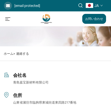
JA
[email protected]
お問い合わせ
ホーム>
連絡する
会社名
青島嘉宝新材料有限公司
住所
山東省濰坊市臨朐県東城街道東四路217番地