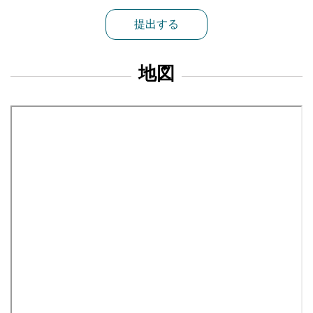
提出する
地図