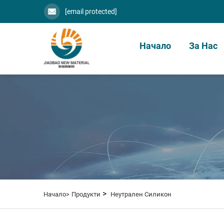
[email protected]
Начало
За Нас
>
Начало>
Продукти
Неутрален Силикон