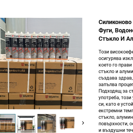
Силиконово 
Фуги, Водо
Стъкло И А
Този високоеф
осигурява изк
което го прави
стъкло и алум
създава здрав,
запълва процеп
Подходящ за с
употреба, този
си, като е уст
екстремни темп
стъкло, алумин
повърхности, 
и въздушни теч