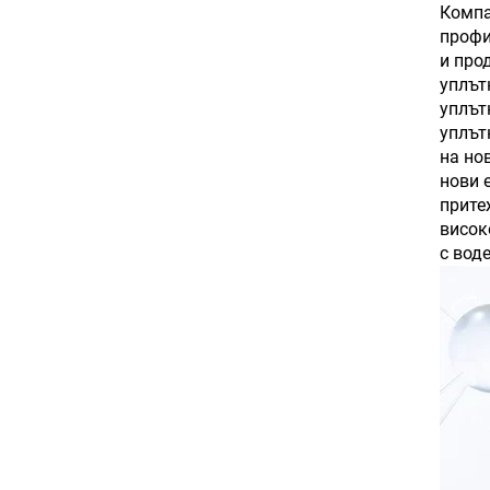
Компа
профи
и про
уплът
уплът
уплът
на но
нови 
прите
висок
с вод