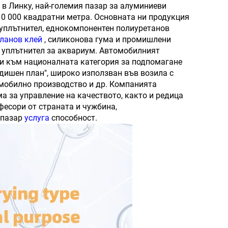
в Линку, най-големия пазар за алуминиеви
10 000 квадратни метра. Основната ни продукция
уплътнител, еднокомпонентен полиуретанов
ланов клей
, силиконова гума и промишлени
 уплътнител за аквариум. Автомобилният
жи към националната категория за подпомагане
одишен план", широко използван във возила с
мобилно производство и др. Компанията
а за управление на качеството, както и редица
есори от страната и чужбина,
 пазар
услуга
способност.