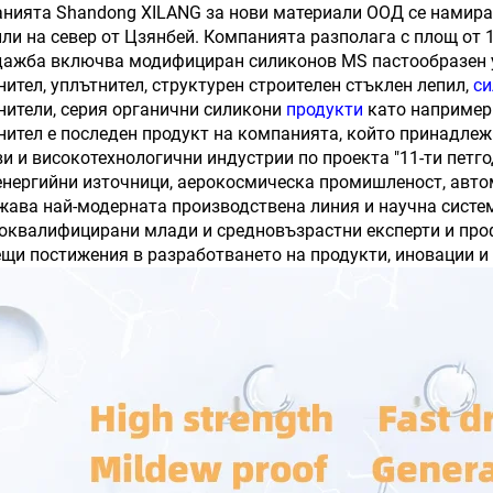
нията Shandong XILANG за нови материали ООД се намира 
ли на север от Цзянбей. Компанията разполага с площ от 
дажба включва модифициран силиконов MS пастообразен 
нител, уплътнител, структурен строителен стъклен лепил,
си
нители, серия органични силикони
продукти
като например
нител е последен продукт на компанията, който принадле
ви и високотехнологични индустрии по проекта "11-ти петг
енергийни източници, аерокосмическа промишленост, авто
жава най-модерната производствена линия и научна систем
оквалифицирани млади и средновъзрастни експерти и проф
ещи постижения в разработването на продукти, иновации и