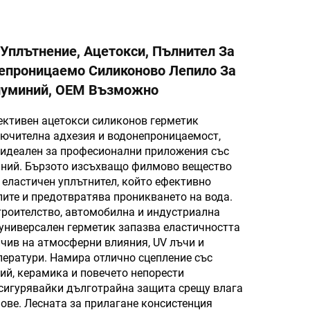
Уплътнение, Ацетокси, Пълнител За
непроницаемо Силиконово Лепило За
луминий, OEM Възможно
ективен ацетокси силиконов герметик
лючителна адхезия и водонепроницаемост,
 идеален за професионални приложения със
иний. Бързото изсъхващо филмово вещество
 еластичен уплътнител, който ефективно
ите и предотвратява проникването на вода.
троителство, автомобилна и индустриална
 универсален герметик запазва еластичността
ойчив на атмосферни влияния, UV лъчи и
ератури. Намира отлично сцепление със
ий, керамика и повечето непорести
осигурявайки дълготрайна защита срещу влага
ове. Лесната за прилагане консистенция