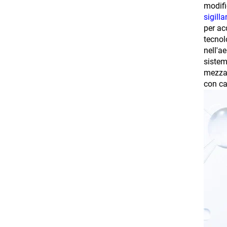
modifi
sigilla
per ac
tecnol
nell'a
sistem
mezza 
con ca