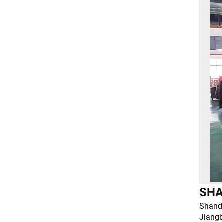
SHA
Shando
Jiangb