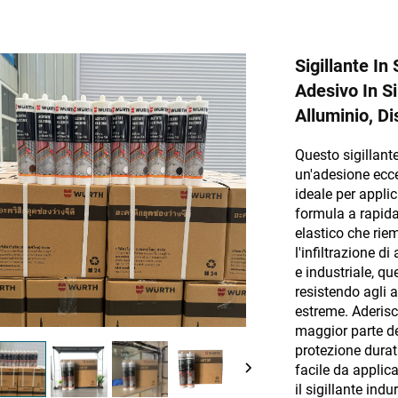
Sigillante In
Adesivo In S
Alluminio, D
Questo sigillante
un'adesione ecce
ideale per applic
formula a rapida
elastico che riem
l'infiltrazione di
e industriale, qu
resistendo agli a
estreme. Aderisc
maggior parte de
protezione durat
facile da applic
il sigillante in