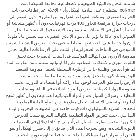
شاملة للتحديات البيئية الطبيعية والاصطناعية. تحافظ الشبكة المت
polymer المتطورة على سلامة الهيكل وأداء الإغلاق عبر نطاقات درجات
الحرارة القصوى، وتمكث التغيرات الحرارية من الظروف دون الصفر إلى
درجات حرارة مرتفعة تتجاوز 400 درجة فهرنهايت دون أن تُظهر هشاشة أو
ليونة أو فشل في الالتصاق. تمنع مقاومة الأشعة فوق البنفسجية التحلل
الضوئي الذي غالبًا ما يؤثر على مواد الإغلاق العضوية، مما يضمن ثباتاً طويلاً
للون والحفاظ على الخصائص المطاطية حتى تحت التعرض الشديد للشمس
النموذقي في المناخات الصحراوية أو التثبت على الارتفاعات العالية. تحمي
مقاومة الأوزون من التهالك المؤكسد في البيئات الحضرية حيث تخلق
التلوث الجوي والانبعاثات الصناعية ظروفاً كيميائية صعبة. تمتد مقاومة الماء
لما هو أبعد من وظيفة حاجز الرطوبة البسيطة لتشمل مقاومة الضغط
الهيدروستاتيكي، ما يجعل هذه المواد مناسبة للتطبيقات تحت منسوب
الأرض والمناطق العرضة لوجود مياه راكنة أو الفيضانات الدورية. تشمل
مقاومة المواد الكيميائية التعرض للمواد الشائعة في البناء، ومنتجات
التنظيف، وسوائل السيارات، والمواد الكيميائية الصناعية دون أن تُظهر تَنتفخ
أو ليونة أو تضعف الالتصاق. تجعل مقاومة رذاح الملح المادة المقاومة
للجفاف السريع بالسيليكون ذات قيمة خاصة في التطبيقات البحرية والبناء
الساحلي، حيث تتعرض المواد التقليدية للتَّتَهالك السريع بسبب التعرض
للكلوريد. تضمن مقاومة المطر المُولَّد بالرياح أداء الإغلاق في الظروف
الجوية الشديدة، ومنع تسرب المياه الذي قد يؤدي إلى تضرر الهيكل أو نمو
العفن أو أضرار في الممتلكات الداخلية. تحافظ مقاومة دورة التجميد