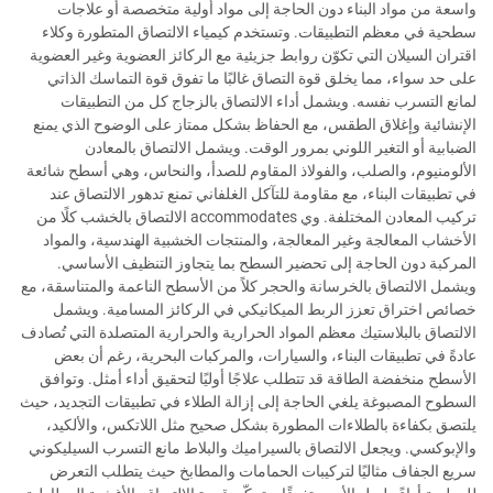
واسعة من مواد البناء دون الحاجة إلى مواد أولية متخصصة أو علاجات
سطحية في معظم التطبيقات. وتستخدم كيمياء الالتصاق المتطورة وكلاء
اقتران السيلان التي تكوّن روابط جزيئية مع الركائز العضوية وغير العضوية
على حد سواء، مما يخلق قوة التصاق غالبًا ما تفوق قوة التماسك الذاتي
لمانع التسرب نفسه. ويشمل أداء الالتصاق بالزجاج كل من التطبيقات
الإنشائية وإغلاق الطقس، مع الحفاظ بشكل ممتاز على الوضوح الذي يمنع
الضبابية أو التغير اللوني بمرور الوقت. ويشمل الالتصاق بالمعادن
الألومنيوم، والصلب، والفولاذ المقاوم للصدأ، والنحاس، وهي أسطح شائعة
في تطبيقات البناء، مع مقاومة للتآكل الغلفاني تمنع تدهور الالتصاق عند
تركيب المعادن المختلفة. وي accommodates الالتصاق بالخشب كلًا من
الأخشاب المعالجة وغير المعالجة، والمنتجات الخشبية الهندسية، والمواد
المركبة دون الحاجة إلى تحضير السطح بما يتجاوز التنظيف الأساسي.
ويشمل الالتصاق بالخرسانة والحجر كلاً من الأسطح الناعمة والمتناسقة، مع
خصائص اختراق تعزز الربط الميكانيكي في الركائز المسامية. ويشمل
الالتصاق بالبلاستيك معظم المواد الحرارية والحرارية المتصلدة التي تُصادف
عادةً في تطبيقات البناء، والسيارات، والمركبات البحرية، رغم أن بعض
الأسطح منخفضة الطاقة قد تتطلب علاجًا أوليًا لتحقيق أداء أمثل. وتوافق
السطوح المصبوغة يلغي الحاجة إلى إزالة الطلاء في تطبيقات التجديد، حيث
يلتصق بكفاءة بالطلاءات المطورة بشكل صحيح مثل اللاتكس، والألكيد،
والإبوكسي. ويجعل الالتصاق بالسيراميك والبلاط مانع التسرب السيليكوني
سريع الجفاف مثاليًا لتركيبات الحمامات والمطابخ حيث يتطلب التعرض