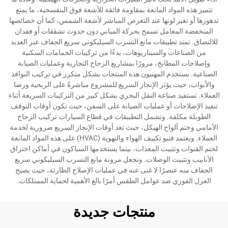
تتميز هذه المواد المانعة بمقاومة فائقة للأشعة فوق البنفسجية، ما يمنع
تدهورها أو تغير لونها عند التعرض المباشر لأشعة الشمس، كما أن خصائصها
المنخفضة المعامل تسمح بحركة المباني دون حدوث تشققات أو فقدان
للالتصاق. تمتد تطبيقات مانع التسرب السيليكوني سريع الجفاف عبر العديد
من الصناعات والسيناريوهات، بدءًا من تركيبات الحمامات السكنية
وإصلاحات المطابخ، مرورًا بمشاريع الزجاج التجارية وعمليات الصيانة
الصناعية. يستخدم المهنيون هذه المنتجات بشكل متكرر في تركيب النوافذ
والأبواب، حيث يؤثر الإنجاز السريع للمشروع مباشرةً على الربحية ورضا
العملاء. تستفيد صناعة النقل البحري بشكل كبير من التركيبات السريعة أثناء
تنفيذ الإصلاحات أو عمليات الصيانة على السفن، حيث تكون أوقات التوقف
الطويلة مكلفة. وتشمل التطبيقات في قطاع السيارات تركيب الزجاج
الأمامي وختم ألواح الهيكل، حيث تعد أوقات الإنجاز السريع ضرورية لخدمة
العملاء. ويعتمد فنيو تكييف الهواء والتهوية (HVAC) على هذه المواد المانعة
لختم القنوات وتثبيت المعدات، بينما يستخدمها السباكون في أماكن اختراق
الأنابيب وتثبيت الوصلات. وتجعل مرونة مانع التسرب السيليكوني سريع
الجفاف منه عنصرًا لا غنى عنه في عمليات الإصلاح الطارئة، حيث يصبح
العزل الفوري ضد عوامل الطقس أمرًا بالغ الأهمية لحماية الممتلكات.
منتجات جديدة