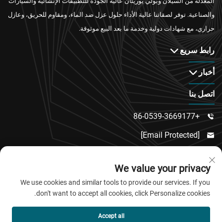
المعدلة من السيلان وبولي يوريثان عالية الجودة للتطبيقات الإنشائية والسيارات
والصناعية. توفر لصقاتنا عالية الأداء حلول عزل ضد الماء، ومقاوم للحريق، وعازل
حراري، مع شهادات دولية وخدمة ما بعد البيع موثوقة.
رابط سريع
أخبار
اتصل بنا
+86-0539-3669177

[email Protected]

رقم 217، طريق دونغسي، منطقة دونغتشنغ الفرعية،

We value your privacy
مقاطعة لينكو، مدينة وييفانغ، مقاطعة شاندونغ
We use cookies and similar tools to provide our services. If you
don't want to accept all cookies, click Personalize cookies.
حقوق النشر © 2026 شركة تشينغداو جياو باو للمواد الجديدة
Accept all
المحدودة. جميع الحقوق محفوظة.