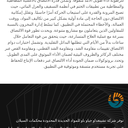
للرطوبة أداءً طويل الأمد متفوقًا. وتمكّن قدرة الالتصاق بالأغشية المطاطية
والمطاطية من تطبيقات الختم في أنظمة التسقيف والعزل المائي، حيث
تصبح المرونة والقدرة على استيعاب الحركة أمرًا حاسمًا. وتقلل إمكانية
الالتصاق دون الحاجة إلى مادة أولية بشكل كبير من تكاليف المواد، ووقت
العمالة، والأخطاء المحتملة في التطبيق، كما تبسّط إدارة المخزون بالنسبة
للمقاولين الذين يتعاملون مع مشاريع متنوعة. ويحدث تطور قوة الالتصاق
بسرعة مع عملية العلاج المتسارعة، حيث يتحقق من قوة التعامل خلال
ساعات بدلاً من الأيام التي تتطلبها البدائل التقليدية. وتشمل اختبارات دوام
الالتصاق تقييمات مقاومة الشد، ومقاومة الشد القطني، ومقاومة القص عبر
مختلف الركائز والظروف البيئية لضمان الأداء الموثوق على المدى الطويل.
وتحدد بروتوكولات ضمان الجودة أداء الالتصاق عبر دفعات الإنتاج للحفاظ
على تجربة مستخدم متسقة وموثوقية في التطبيق.
توفر شركة تشينغداو جياو باو للمواد الجديدة المحدودة محكمات السيلان