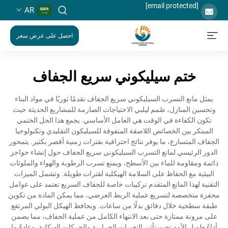
[email protected]
AR
احصل على عرض سعر
ختم سيليكوني سريع الجفاف
يمثل مانع التسرب السيليكوني سريع الجفاف تقدمًا ثوريًا في مواد البناء
وتحسين المنازل، صُمم ليلبي الاحتياجات الصارمة للمشاريع الحديثة حيث
تكون الكفاءة في الوقت هي العامل الأساسي. يجمع هذا الحل الختمي
المبتكر بين الخصائص اللاصقة المتفوقة للسيليكون التقليدي وتكنولوجيا
الجفاف المتسارع، ما يوفر نتائج احترافية بفترات زمنية أقصر بكثير. يتمحور
الدور الرئيسي لمانع التسرب السيليكوني سريع الجفاف حول إنشاء حواجز
دائمة ومقاومة للماء بين الأسطح، ويمنع تسرب الرطوبة والهواء والملوثات
البيئية مع الحفاظ على السلامة الهيكلية لفترات طويلة. وتشمل الميزات
التقنية لهذا المانع المتقدم تركيبات خاصة للجفاف السريع تعتمد على عوامل
محفزة متخصصة لتسريع عملية الربط العرضي، مما يمكن المادة من تكوين
طبقة سطحية خلال دقائق بدلًا من ساعات. ويحافظ الهيكل البولي المرتفع
على مرونة ممتازة حتى بعد الانتهاء الكامل من عملية الجفاف، مما يضمن
أداءً طويل الأمد تحت تأثير التغيرات الحرارية والحركات الهيكلية. وعادةً ما