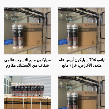
تيانمو 704 سيليكون أبيض عام
سيليكون مانع للتسرب عالمي
متعدد الأغراض، غراء مانع
شفاف من الأسيتيك، مقاوم
للتسرب
للماء، للاستخدام على الزجاج