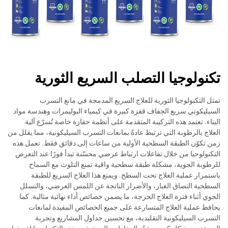
تكنولوجيا التصلب السريع الثورية
تمثل التكنولوجيا الثورية للعلاج السريع المدمجة في مانع التسرب
السيليكوني سريع الجفاف قفزة كبيرة في كيمياء البوليمرات وهندسة مواد
البناء. تعتمد هذه التركيبة المتقدمة على أنظمة حفازة خاصة تُسرّع آلية
العلاج بالرطوبة التي ترتبط عادةً بمانعات التسرب السيليكونية، مما يقلل من
زمن تكوّن الطبقة السطحية الأولية من ساعات إلى دقائق فقط. تعمل هذه
التكنولوجيا من خلال تفاعلات ارتباط عرضي محسّنة تبدأ فورًا عند التعرض
للرطوبة الجوية، مشكلة طبقة سطحية واقية تمنع التلوث مع السماح
باستمرار عملية العلاج تحت السطح. ويمنع هذا العلاج السريع للطبقة
السطحية التصاق الغبار، والأضرار الناتجة عن اللمس العرضي، والتسلل
الجوي أثناء فترة العلاج الحرجة، ما يضمن خصائص أداء نهائية مثالية. كما
يحافظ عملية العلاج المتسارعة على جميع الخصائص المفيدة لمانعات
التسرب السيليكونية التقليدية، مع تحسين جداول المشاريع وتجربة