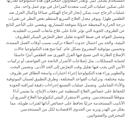
المستخدم بشكل كبير. ويقدّر المقاولون المحترفون هذه التكنولوجيا لقدرتها
على تمكين عمليات التركيب متعددة المراحل في يوم عمل واحد، مثل
عمليات الزجاج حيث يمكن إنجاز الزجاج الهيكلي صباحًا وإكمال العزل ضد
الطقس ظهرًا. ويوفر معدل العلاج السريع المنتظم بغض النظر عن تغيرات
درجة الحرارة المحيطة جدولةً متوقعة للمشاريع، ويقضي على التأخير الناتج
عن الظروف الجوية التي تؤثر عادةً على علاج مانعات التسرب التقليدية.
وتشمل الفوائد في ضبط الجودة تقليل خطر التعرّض المبكر للظروف
البيئية، والحد من احتمال حدوث أخطاء تركيب بسبب أوقات العمل الممتدة،
وتحسين موثوقية المشروع بشكل عام. كما تتيح هذه التكنولوجيا حالات
الإصلاح الطارئة التي تصبح فيها العزل الفوري ضد الطقس أمرًا حاسمًا
لحماية الممتلكات، مثل إصلاحات الأضرار الناتجة عن العواصف أو تركيبات
الأمن التي يجب فيها تقليل وقت التعرّض إلى الحد الأدنى. وتضمن البحث
والتطوير وراء هذه التكنولوجيا إجراء اختبارات واسعة النطاق عبر ظروف
بيئية مختلفة، وتركيبات القواعد المختلفة، وطرق التطبيق لضمان الموثوقية
والأداء الشاملين. وتشمل عمليات التصنيع إجراءات دقيقة لمراقبة الجودة
للحفاظ على خصائص العلاج المنتظمة عبر دفعات الإنتاج، ما يضمن أداءً
متوقعًا للمستخدمين. وتعني الاستقرار البيئي لتكنولوجيا العلاج السريع أن
الأنابيب المستخدمة جزئيًا تحافظ على خصائص أدائها لفترات طويلة، مما
يقلل من الهدر ويزيد من الجدوى الاقتصادية لكل من المستخدمين
المحترفين والعشوائيين.