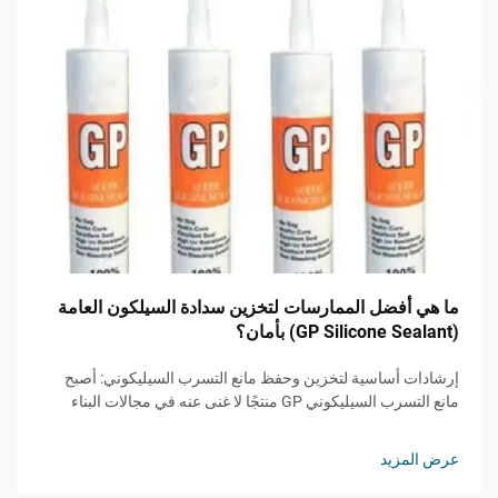
ما هي أفضل الممارسات لتخزين سدادة السيلكون العامة
(GP Silicone Sealant) بأمان؟
إرشادات أساسية لتخزين وحفظ مانع التسرب السيليكوني: أصبح
مانع التسرب السيليكوني GP منتجًا لا غنى عنه في مجالات البناء
والتحسينات المنزلية والتطبيقات الصناعية. ويُعد التخزين السليم أمرًا
بالغ الأهمية للحفاظ على فعاليته...
عرض المزيد