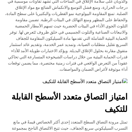
والذوبان على سلامة الإغلاق في المناخات التي تشهد تفاوتات موسمية في
درجات الحرارة، ومنع فشل التوسع والانكماش الشائع مع مواد الإغلاق
الصلبة. تمنع المقاومة البيولوجية نمو الفطريات والبكتيريا على سطح المادة،
والحفاظ على المظهر ومنع التهالك في البيئات الرطبة. تضمن مقاومة
التلوث الجوي الأداء في البيئات الحضرية حيث تسهم الأمطار الحمضية
والانبعاثات الصناعية والتلوث الجسيمي في خلق ظروف تَتَعرض لها. توفر
الحماية البيئية الشاملة التي تقدمها مادة السيليكون المقاومة للجفاف
السريع تقليل متطلبات الصيانة، وتمديد عمر الخدمة، وتقديم عائد استثمار
متفوق مقارنة بحلول الإغلاق البديلة. ويؤكد الاختبارات طويلة الأمد للأداء
قدرات الحماية البيئية من خلال دراسات الشيخوخة المتسارعة التي تحاكي
عقوداً من التعرض الواقعي في فترات زمنية مختصرة، مما يضمن توقعات
أداء موثوقة لأغراض الضمان والمواصفات.
امتياز التصاق متعدد الأسطح القابلة
للتكيف
تمثل مرونة التصاق السطح المتعدد إحدى أكثر الخصائص قيمةً في مانع
التسرب السيليكوني سريع الجفاف، حيث تتيح الالتصاق الناجح بمجموعة