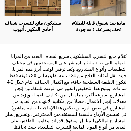
مادة سد شقوق قابلة للطلاء،
سيليكون مانع للتسرب شفاف
تجف بسرعة، ذات جودة
أحادي المكون، أنبوب
شائعة في السوق، مانعة
بلاستيكي 300 مل
للانكماش، سيليكا مُعدلة
يُقدِّم مانع التسرب السيليكوني سريع الجفاف العديد من المزايا
العملية التي تعود بالنفع المباشر على المستخدمين في مختلف
التطبيقات وأنواع المشاريع. ويُعد توفير الوقت أبرز هذه المزايا،
حيث تقل أوقات العلاج من 24 ساعة تقليدية إلى 30 دقيقة فقط
لتكون الطبقة السطحية جافة، مع اكتمال الجفاف التام خلال 2-4
ساعات. ويتيح هذا التخفيض الكبير في الوقت للمقاولين إنجاز
المشاريع بسرعة أكبر، مما يقلل من تكاليف العمالة ويزيد من
معدلات إنجاز الأعمال، فضلاً عن إمكانية الانتهاء من العديد من
المشاريع في نفس اليوم. وينعكس هذا الإنتاجية العالية مباشرةً
في تحسين الأرباح بالنسبة للمستخدمين المحترفين، وتسريع إنجاز
المشاريع لمالكي المنازل. وتتفوق قدرات مقاومة الطقس على
العديد من أنواع المواد المانعة للتسرب التقليدية، حيث تحافظ