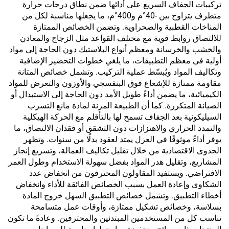
تركيبات الجفاف السريع على أدائها ضمن نطاق درجات حرارة
متطرف يتراوح بين -40°م و400°م، ما يجعلها مناسبة لكل من
المناخات القطبية والصحراوية. وتضمن الخصائص الممتازة
للالتصاق روابط قوية مع مختلف القواعد مثل الزجاج والمعادن
والخشب والخرسانة ومعظم أنواع البلاستيك دون الحاجة إلى مواد
أولية في معظم التطبيقات، ما يلغي خطوات التحضير الإضافية
وتكاليف المواد ويُبسّط عملية التركيب. وتشمل خصائص المتانة
مقاومة ممتازة للإشعاع فوق البنفسجي والأوزون والتعرض للمواد
الكيميائية، ما يضمن أداءً طويل الأمد دون الحاجة إلى الاستبدال أو
الصيانة المتكررة. كما أن الطبيعة المرنة لمادة مانع التسرب
السيليكونية بعد الجفاف تسمح لها بالتأقلم مع الحركة الهيكلية
والتمدد الحراري والاهتزازات دون التشقق أو فقدان الالتصاق، ما
يوفر أداءً موثوقًا في العزل يمتد لعقود بدلًا من سنوات. وتظهر
الجدوى الاقتصادية من خلال تقليل تكاليف العمالة، وتسريع إنجاز
المشاريع، وتقليل هدر المواد بفضل سهولة الاستخدام وطول العمر
الافتراضي. ويستفيد المقاولون المحترفون من انخفاض عدد
الشكاوى وإعادة العمل بسبب الخصائص الفائقة للأداء وانخفاض
أخطاء التطبيق. وتشمل خصائص التطبيق السهل خروج المادة
بسلاسة، وخصائص تشكيل ممتازة، وأوقات عمل متسامحة
تناسب كل من المستخدمين المبتدئين والمحترفين. وعادةً ما تكون