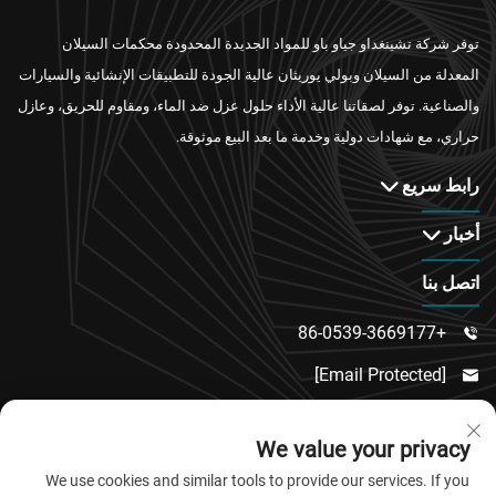
توفر شركة تشينغداو جياو باو للمواد الجديدة المحدودة محكمات السيلان
المعدلة من السيلان وبولي يوريثان عالية الجودة للتطبيقات الإنشائية والسيارات
والصناعية. توفر لصقاتنا عالية الأداء حلول عزل ضد الماء، ومقاوم للحريق، وعازل
حراري، مع شهادات دولية وخدمة ما بعد البيع موثوقة.
رابط سريع
أخبار
اتصل بنا
+86-0539-3669177

[email Protected]

رقم 217، طريق دونغسي، منطقة دونغتشنغ الفرعية،

We value your privacy
مقاطعة لينكو، مدينة وييفانغ، مقاطعة شاندونغ
We use cookies and similar tools to provide our services. If you