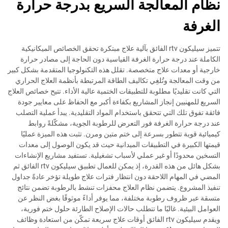
نظام المعالجة السريع بدرجة حرارة
الغرفة
تتميز سيليكون rtv الفائق بآلية علاج مبتكرة تحقق الخصائص الميكانيكية
الكاملة عند درجة حرارة الغرفة القياسية دون الحاجة إلى مصادر حرارة
خارجية أو معدات علاج متخصصة. تقلل هذه التكنولوجيا المتقدمة بشكل كبير
من وقت المعالجة وتُلغِي تكاليف الطاقة المرتبطة بأنظمة العلاج الحراري
التي كانت تقليديًا مطلوبة للتطبيقات الختمية عالية الأداء. تتيح خصائص العلاج
السريع للمهنيين إنجاز المشاريع بكفاءة أكبر مع الحفاظ على معايير جودة
فائقة تفوق تلك التي تتحقق باستخدام المواد التقليدية. يبدأ عملية التصلب
عند درجة حرارة الغرفة فور التعرض للرطوبة الجوية، مشكّلةً روابط
كيميائية قوية تتطور بسرعة إلى ختم متين ومرن. تثبت هذه الميزة عمليًا
قيمتها الكبيرة في التطبيقات الميدانية حيث قد يكون الوصول إلى معدات
التسخين محدودًا أو غير عملي لأسباب تشغيلية. تستفيد مشاريع الإنشاءات
بشكل هائل من هذه القدرة، إذ يمكن للعمال تطبيق سيليكون rtv الفائق ثم
المضي في المهام اللاحقة دون انتظار فترات علاج طويلة تؤخر عادةً جداول
تنفيذ المشروع. يتضمن نظام العلاج محفزات تنشط بالرطوبة تضمن نتائج
متسقة عبر ظروف رطوبة مختلفة، مما يوفر أداءً موثوقًا بغض النظر عن
العوامل البيئية. غالبًا ما تتطلب حالات الإصلاح الطارئة حلول ختم فورية،
ويقدم سيليكون rtv الفائق أوقات علاج سريعة تمكّن من استعادة وظائف