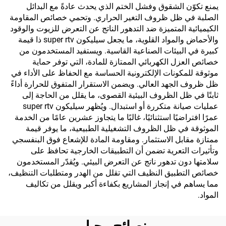
يمنع تكوّن الشقوق وفشل الختم الذي يحدث عادةً مع البدائل
الصلبة في ظل ظروف التغير الحراري. وتحمي خصائص المقاومة
الكيميائية المتميزة ضد التدهور الناتج عن التعرض للزيوت والوقود
والأحماض والمواد القلوية، ما يجعل سيليكون super rtv ذا قيمة
كبيرة في البيئات الصناعية القاسية. ويستفيد المستخدمون من
خصائص العزل الكهربائي الممتازة للمادة، التي توفر حماية
موثوقة للمكونات الإلكترونية الحساسة مع الحفاظ على الأداء في
ظل ظروف الجهد العالي. ويضمن الاستقرار المتفوق للحرارة أداءً
ثابتًا في ظل الظروف البيئية القصوى، ما يقلل من الحاجة إلى
عمليات صيانة متكررة أو استبدال. ويُظهر سيليكون super rtv
عمرًا افتراضيًا استثنائيًا، غالبًا ما يتجاوز عشرين عامًا من الخدمة
الموثوقة في ظل الظروف التشغيلية الطبيعية، ما يوفر قيمة
ممتازة مقابل الاستثمار. ومقاومة المادة للإشعاع فوق البنفسجي
وتأثيرات التعرية تضمن أن التطبيقات الخارجية تحافظ على
سلامتها دون تدهور ناتج عن التعرض البيئي. ويُقدّر المستخدمون
خصائص التطبيق النظيف التي تقلل من الهدر ومتطلبات التنظيف،
مما يساهم في إنجاز المشاريع بكفاءة أكبر ويقلل من تكاليف
المواد.