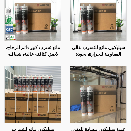
سيليكون مانع للتسرب عالي
مانع تسرب كبير دائم للزجاج،
المقاومة للحرارة، بجودة
لاصق كثافته عالية، شفاف،
مشابهة لـ Wacker، شفاف
سيليكون معالج بحمض
ومقاوم للماء، أبيض نقي
الخليك، موردون سيليكون
لمدة 9 أشهر
عبوة سيليكون مضادة للعفن،
سيليكون مانع للتسرب