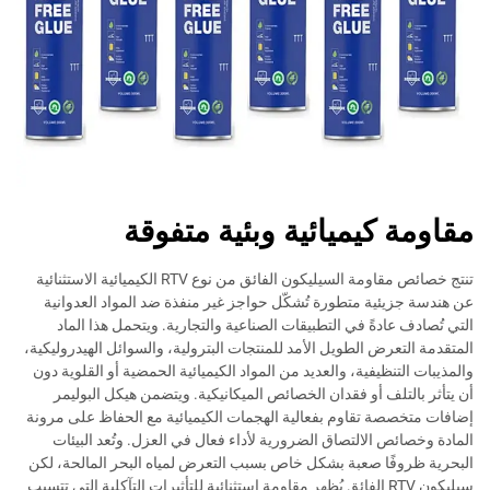
مقاومة كيميائية وبئية متفوقة
تنتج خصائص مقاومة السيليكون الفائق من نوع RTV الكيميائية الاستثنائية
عن هندسة جزيئية متطورة تُشكّل حواجز غير منفذة ضد المواد العدوانية
التي تُصادف عادةً في التطبيقات الصناعية والتجارية. ويتحمل هذا الماد
المتقدمة التعرض الطويل الأمد للمنتجات البترولية، والسوائل الهيدروليكية،
والمذيبات التنظيفية، والعديد من المواد الكيميائية الحمضية أو القلوية دون
أن يتأثر بالتلف أو فقدان الخصائص الميكانيكية. ويتضمن هيكل البوليمر
إضافات متخصصة تقاوم بفعالية الهجمات الكيميائية مع الحفاظ على مرونة
المادة وخصائص الالتصاق الضرورية لأداء فعال في العزل. وتُعد البيئات
البحرية ظروفًا صعبة بشكل خاص بسبب التعرض لمياه البحر المالحة، لكن
سيليكون RTV الفائق يُظهر مقاومة استثنائية للتأثيرات التآكلية التي تتسبب