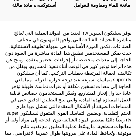
مانعة للماء ومقاومة للعوامل
أسيتوكسى، مادة مالئة
الجوية، لاصقة متعادلة 300
للفراغات، لاصق سيليكون
مل، للبيع بالجملة من المصنع،
مقاوم للماء للزجاج
للاستخدام في البناء
والألومنيوم، متاح بالإنتاج
حسب الطلب (OEM)
يوفر سيليكون السوبر rtv العديد من الفوائد العملية التي تُعالج
مباشرة التحديات الشائعة التي يواجهها المهنيون في مختلف
الصناعات. تكمن الميزة الأساسية في سهولة تطبيقه الاستثنائية،
حيث يمكن للمستخدمين تطبيق هذا المادة مباشرة من العبوة دون
الحاجة إلى معدات متخصصة أو إجراءات تحضير معقدة. وينتج عن
هذه الراحة توفير كبير في الوقت أثناء تنفيذ المشاريع، ويقلل من
تكاليف العمالة المرتبطة بعمليات التركيب. كما أن سيليكون
super rtv يتماسك بسرعة عند درجة حرارة الغرفة، مما يلغي
الحاجة إلى معدات تسخين مكلفة أو فترات تماسك طويلة تؤخر
عادةً جداول إنجاز المشاريع. ويُقدّر المستخدمون خصائص قابلية
العمل الممتازة لهذه المادة، والتي تتيح التطبيق الدقيق حتى في
المساحات الضيقة أو الأشكال المعقدة التي تفشل فيها طرق
الختم التقليدية. ويضمن التماسك القوي المتفوق لسيليكون super
rtv ربطًا دائمًا بمعظم المواد الشائعة دون الحاجة إلى مواد أولية أو
معالجات سطحية، ما يبسّط عملية التطبيق مع تقديم نتائج
موثوقة. وتُحافظ المادة على مرونتها طوال عمرها الافتراضي، مما