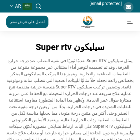
[email protected]
AR
احصل على عرض سعر
سيليكون Super rtv
يمثل سيليكون Super RTV تقدمًا ثوريًا في تقنية التصلب عند درجة حرارة
الغرفة، وقد تم تصميمه لتوفير أداء استثنائي عبر مجموعة متنوعة من
التطبيقات الصناعية والتجارية. ويتميز هذا المركب السيليكوني المبتكر
بخصائص رائعة تجعله حلاً مثاليًا للبيئات الصعبة التي تتطلب متانة وموثوقية
فائقة. ويتضمن تركيب سيليكون Super RTV هندسة جزيئية متقدمة تتيح
عملية علاج سريعة عند درجات الحرارة المحيطة مع الحفاظ على مرونة
ممتازة طوال عمر الخدمة. ويُظهر هذا المادة المتطورة مقاومة استثنائية
للتقلبات الشديدة في درجات الحرارة، بدءًا من أربعين درجة مئوية تحت
الصفر وحتى أكثر من مئتين درجة مئوية، مما يجعلها مناسبة لكل من
التطبيقات القطبية وذات الحرارة العالية. ويعتمد الأساس التكنولوجي
لسيليكون Super RTV على آليات ارتباط تشابكي متطورة تُكوّن شبكات
بوليمرية قوية دون الحاجة إلى مصادر حرارة خارجية أو معدات علاج خاصة.
وتؤدي هذه الخصوصية الفريدة إلى تقليل كبير في وقت المعالجة واستهلاك