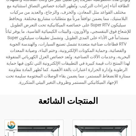
الطاقة أثناء إجراءات التركيب. وتُظهر المادة خصائص التصاق استثنائية مع
مختلف القواعد مثل المعادن، والخزف، والزجاج، والعديد من مركبات
البلاستيك، مما يضمن توافقاً مرناً مع متطلبات مشاريع مختلفة. ويحافظ
سيليكون Super RTV على خصائصه الميكانيكية تحت التعرض الطويل
للإشعاع فوق البنفسجي، والأوزون، والبيئات الكيميائية القاسية، ما يوفر ثباتاً
مستداماً في الأداء على المدى الطويل. وتشمل تطبيقات سيليكون Super
RTV قطاعات صناعية متعددة تشمل تصنيع السيارات، والهندسة الجوية
والفضائية، وحماية المكونات الإلكترونية، وختم البناء، وصيانة المعدات
البحرية، وخدمات الآلات الصناعية. وتُعد خصائص العزل الكهربائي المتفوقة
لهذا المنتج ذات قيمة كبيرة في التطبيقات الإلكترونية التي تكون فيها حماية
الرطوبة وإدارة الحرارة اعتبارات بالغة الأهمية. كما تُظهر المادة مقاومة
ممتازة للانضغاط المستمر، مما يضمن بقاء الوصلات المختومة سليمة تحت
الإجهاد الميكانيكي المستمر وظروف التغير البيئي المتكررة.
المنتجات الشائعة