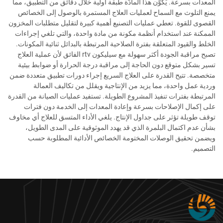
المعدات بسرعة. يُكوّن هذا المادّة طبقة أولية خلال دقائق من التطبيق، مما
يمنع التلوث مع السماح لعمليات العلاج المستمرة بالوصول إلى الخصائص
القصوى للقوة. تعطي عمليات التصنيع أهمية كبيرة لتقليل متطلبات المخزون
الممكنة عند استخدام أنظمة مكونة من مادة واحدة، والتي تلغي إجراءات
الخلط والقيود المتعلقة بفترة الصلاحية المرتبطة بالبدائل ثنائية المكونات.
تصبح مراقبة الجودة أكثر سهولة مع سيليكون rtv الفائق لأن عملية العلاج
تسير بشكل متوقع دون الحاجة إلى مراقبة درجة الحرارة أو ضوابط بيئية
متخصصة. تتيح القدرة على العلاج السريع إجراء دورات تطبيق متعددة ضمن
وردية عمل واحدة، مما يزيد من الإنتاجية ويقلل من تكاليف العمالة
المرتبطة بفترات تنفيذ المشروع الطويلة. تستفيد عمليات الصيانة من القدرة
على إكمال الإصلاحات بسرعة وإعادة المعدات إلى الخدمة دون فترات
توقف طويلة تؤثر على جداول الإنتاج. يلغي الأداء المتسق للعلاج أي مخاوف
بشأن عدم اكتمال البلمرة الذي قد يهدد الموثوقية على المدى الطويل،
ويضمن تحقيق الوصلات المختومة الخصائص الأدائية المطلوبة حسب
التصميم.