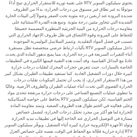
يحتوي سيليكون السوبر RTV على تقنية ثورية للاستقرار الحراري تتيح أداءً
موثوقًا به عبر نطاق غير مسبوق من درجات الحرارة، بدءًا من الظروف
شديدة البرودة عند أربعين درجة مئوية تحت الصفر وصولاً إلى البيئات الحارة
الشديدة التي تتجاوز مئتين درجة مئوية. وتنبع هذه القدرة الاستثنائية على
مقاومة درجات الحرارة من البنية الجزيئية المتطورة المصممة خصيصًا
للحفاظ على المرونة وقوة الالتصاق في ظل ظروف الإجهاد الحراري التي
تتسبب في فشل المواد التقليدية. وتتميز السلاسل البوليمرية الموجودة
داخل سيليكون السوبر RTV بآليات ارتباط عرضي متخصصة تظل مستقرة
أثناء التغيرات السريعة في درجة الحرارة، مما يمنع تدهور المادة الذي يحدث
عادةً مع البدائل القياسية. وقد أثبتت هذه التقنية قيمتها الكبيرة في التطبيقات
الخاصة بالسيارات، حيث تتعرض حجرات المحرك لتقلبات درجات حرارة
كبيرة خلال دورات التشغيل العادية. كما تستفيد تطبيقات الطيران بشكل كبير
من هذا الاستقرار الحراري، إذ يجب أن تحتمل المكونات تقلبات درجات
الحرارة القصوى التي تحدث أثناء عمليات الطيران والظروف الأرضية. وغالبًا
ما تنطوي عمليات التصنيع الصناعي على درجات حرارة مرتفعة تتحدى مواد
الختم القياسية، لكن سيليكون السوبر RTV يحافظ على خواصه الميكانيكية
وعلى فعاليته في الختم طوال هذه الظروف الصعبة. وتمتد مقاومة المادة
للحرارة لما هو أكثر من مجرد تحمّل درجات الحرارة، لتشمل خصائص
ممتازة في التوصيل الحراري عند الحاجة إليها في تطبيقات تبديد الحرارة.
وتولد الأجهزة الإلكترونية حرارة كبيرة أثناء التشغيل، ويوفّر سيليكون السوبر
RTV إدارة حرارية فعّالة مع الحفاظ في الوقت نفسه على خصائص العزل