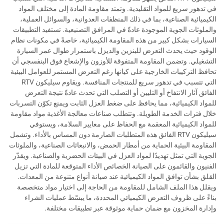
في تدهور سريع للمواد التقليدية. وتمتد مقاومة المادة إلى مختلف المواد
الكيميائية الصناعية، بما في ذلك المنظفات العدوانية، والسوائل العملية،
والملوثات الجوية الموجودة عادةً في المرافق التصنيعية. تستفيد التطبيقات
السيارات بشكل كبير من هذه المقاومة الكيميائية، خاصةً في مكونات نظام
الوقود حيث يحدث التعرض للبنزين والديزل باستمرار طوال عمر السيارة
التشغيلي. وتضمن المقاومة المتفوقة للأوزون والإشعاع فوق البنفسجي أن
تحافظ التركيبات الخارجية على كيانها رغم التعرض المستمر للعوامل البيئية
التي تتسبب في تدهور سريع للمنتجات المنافسة. ويقاوم سيليكون RTV
الفائق آثار الانتفاخ أو التليين أو التصلب التي تحدث عادةً نتيجة التعرض
للمواد الكيميائية، مما يحافظ على ضغط العزل الثابت ويمنع تكوّن التسربات
خلال فترات الخدمة الطويلة. وتتطلب صناعات معالجة الأغذية مواد مقاومة
للمواد الكيميائية المعقمة مع الحفاظ على معايير السلامة، ويستوفي
سيليكون RTV الفائق هذه المتطلبات الصارمة دون المساس بالأداء. وتشمل
المقاومة البيئية الحماية من أمطار الحمض، والانبعاثات الصناعية، والملوثات
الجوية التي تمثل تهديدًا لمواد العزل في البيئات الحضرية والصناعية. ويقدّر
الفنيون والقائمون على الصيانة الخصائص الأداء المتوقعة للمادة التي تزيل
القلق بشأن توافق المواد الكيميائية عند صيانة أنواع متنوعة من المعدات.
ويقلل هذا الملف الشامل للمقاومة من الحاجة إلى اختيار مواد متخصصة
بناءً على ظروف التعرض الكيميائي المحددة، ما يبسّط عمليات الشراء
وإدارة المخزون مع ضمان حماية موثوقة عبر تطبيقات مختلفة.