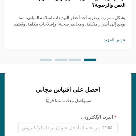
العفن والرطوبة؟
يشكل تسرب الرطوبة أحد أخطر التهديدات لسلامة المباني، مما
يؤدي إلى أضرار هيكلية، ومخاطر صحية، وإصلاحات مكلفة. ويُعتمد
بشكل متزايد من قِبل المقاولين المحترفين ومديري المرافق على
حلول ختم متطورة ل...
عرض المزيد
احصل على اقتباس مجاني
سيتواصل معك ممثلنا قريبًا.
البريد الإلكتروني
0/100