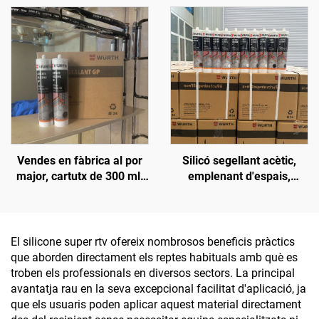
temperatures,
densitat, clar, curat amb
impermeable, clar i blanc
àcid acètic, proveïdors de
silicó, duració de 9 mesos
Vendes en fàbrica al por
Silicó segellant acètic,
major, cartutx de 300 ml,
emplenant d'espais,
adhesiu neutre
impermeable, adhesiu de
impermeable i resistent
silicona per a vidre i
als intempèries, silicó
aluminia, OEM disponible
antimoquil per a la
El silicone super rtv ofereix nombrosos beneficis pràctics
construcció
que aborden directament els reptes habituals amb què es
troben els professionals en diversos sectors. La principal
avantatja rau en la seva excepcional facilitat d'aplicació, ja
que els usuaris poden aplicar aquest material directament