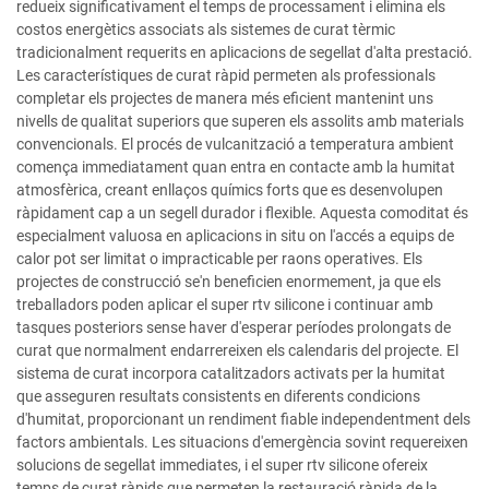
redueix significativament el temps de processament i elimina els
costos energètics associats als sistemes de curat tèrmic
tradicionalment requerits en aplicacions de segellat d'alta prestació.
Les característiques de curat ràpid permeten als professionals
completar els projectes de manera més eficient mantenint uns
nivells de qualitat superiors que superen els assolits amb materials
convencionals. El procés de vulcanització a temperatura ambient
comença immediatament quan entra en contacte amb la humitat
atmosfèrica, creant enllaços químics forts que es desenvolupen
ràpidament cap a un segell durador i flexible. Aquesta comoditat és
especialment valuosa en aplicacions in situ on l'accés a equips de
calor pot ser limitat o impracticable per raons operatives. Els
projectes de construcció se'n beneficien enormement, ja que els
treballadors poden aplicar el super rtv silicone i continuar amb
tasques posteriors sense haver d'esperar períodes prolongats de
curat que normalment endarrereixen els calendaris del projecte. El
sistema de curat incorpora catalitzadors activats per la humitat
que asseguren resultats consistents en diferents condicions
d'humitat, proporcionant un rendiment fiable independentment dels
factors ambientals. Les situacions d'emergència sovint requereixen
solucions de segellat immediates, i el super rtv silicone ofereix
temps de curat ràpids que permeten la restauració ràpida de la