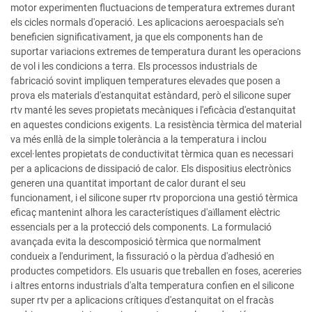
motor experimenten fluctuacions de temperatura extremes durant
els cicles normals d'operació. Les aplicacions aeroespacials se'n
beneficien significativament, ja que els components han de
suportar variacions extremes de temperatura durant les operacions
de vol i les condicions a terra. Els processos industrials de
fabricació sovint impliquen temperatures elevades que posen a
prova els materials d'estanquitat estàndard, però el silicone super
rtv manté les seves propietats mecàniques i l'eficàcia d'estanquitat
en aquestes condicions exigents. La resistència tèrmica del material
va més enllà de la simple tolerància a la temperatura i inclou
excel·lentes propietats de conductivitat tèrmica quan es necessari
per a aplicacions de dissipació de calor. Els dispositius electrònics
generen una quantitat important de calor durant el seu
funcionament, i el silicone super rtv proporciona una gestió tèrmica
eficaç mantenint alhora les característiques d'aïllament elèctric
essencials per a la protecció dels components. La formulació
avançada evita la descomposició tèrmica que normalment
condueix a l'enduriment, la fissuració o la pèrdua d'adhesió en
productes competidors. Els usuaris que treballen en foses, acereries
i altres entorns industrials d'alta temperatura confien en el silicone
super rtv per a aplicacions crítiques d'estanquitat on el fracàs