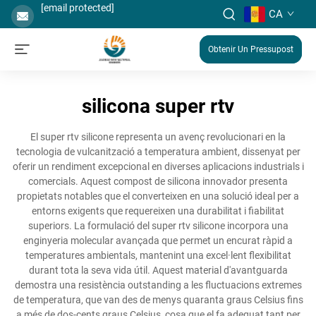
[email protected]
CA
Obtenir Un Pressupost
silicona super rtv
El super rtv silicone representa un avenç revolucionari en la
tecnologia de vulcanització a temperatura ambient, dissenyat per
oferir un rendiment excepcional en diverses aplicacions industrials i
comercials. Aquest compost de silicona innovador presenta
propietats notables que el converteixen en una solució ideal per a
entorns exigents que requereixen una durabilitat i fiabilitat
superiors. La formulació del super rtv silicone incorpora una
enginyeria molecular avançada que permet un encurat ràpid a
temperatures ambientals, mantenint una excel·lent flexibilitat
durant tota la seva vida útil. Aquest material d'avantguarda
demostra una resistència outstanding a les fluctuacions extremes
de temperatura, que van des de menys quaranta graus Celsius fins
a més de dos-cents graus Celsius, cosa que el fa adequat tant per