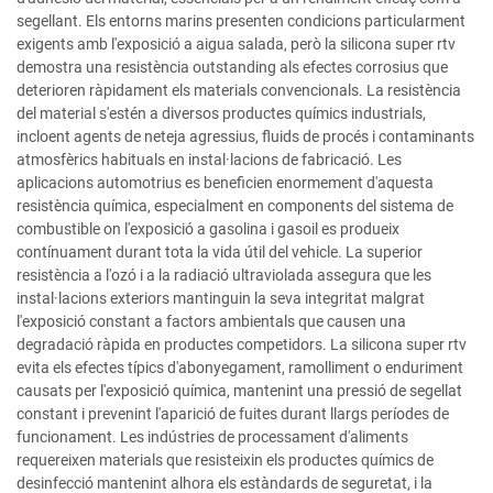
segellant. Els entorns marins presenten condicions particularment
exigents amb l'exposició a aigua salada, però la silicona super rtv
demostra una resistència outstanding als efectes corrosius que
deterioren ràpidament els materials convencionals. La resistència
del material s'estén a diversos productes químics industrials,
incloent agents de neteja agressius, fluids de procés i contaminants
atmosfèrics habituals en instal·lacions de fabricació. Les
aplicacions automotrius es beneficien enormement d'aquesta
resistència química, especialment en components del sistema de
combustible on l'exposició a gasolina i gasoil es produeix
contínuament durant tota la vida útil del vehicle. La superior
resistència a l'ozó i a la radiació ultraviolada assegura que les
instal·lacions exteriors mantinguin la seva integritat malgrat
l'exposició constant a factors ambientals que causen una
degradació ràpida en productes competidors. La silicona super rtv
evita els efectes típics d'abonyegament, ramolliment o enduriment
causats per l'exposició química, mantenint una pressió de segellat
constant i prevenint l'aparició de fuites durant llargs períodes de
funcionament. Les indústries de processament d'aliments
requereixen materials que resisteixin els productes químics de
desinfecció mantenint alhora els estàndards de seguretat, i la