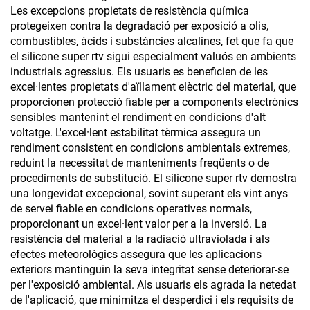
Les excepcions propietats de resistència química
protegeixen contra la degradació per exposició a olis,
combustibles, àcids i substàncies alcalines, fet que fa que
el silicone super rtv sigui especialment valuós en ambients
industrials agressius. Els usuaris es beneficien de les
excel·lentes propietats d'aïllament elèctric del material, que
proporcionen protecció fiable per a components electrònics
sensibles mantenint el rendiment en condicions d'alt
voltatge. L'excel·lent estabilitat tèrmica assegura un
rendiment consistent en condicions ambientals extremes,
reduint la necessitat de manteniments freqüents o de
procediments de substitució. El silicone super rtv demostra
una longevidat excepcional, sovint superant els vint anys
de servei fiable en condicions operatives normals,
proporcionant un excel·lent valor per a la inversió. La
resistència del material a la radiació ultraviolada i als
efectes meteorològics assegura que les aplicacions
exteriors mantinguin la seva integritat sense deteriorar-se
per l'exposició ambiental. Als usuaris els agrada la netedat
de l'aplicació, que minimitza el desperdici i els requisits de