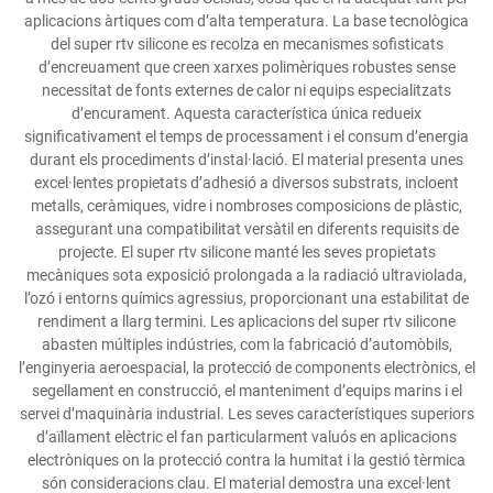
aplicacions àrtiques com d’alta temperatura. La base tecnològica
del super rtv silicone es recolza en mecanismes sofisticats
d’encreuament que creen xarxes polimèriques robustes sense
necessitat de fonts externes de calor ni equips especialitzats
d’encurament. Aquesta característica única redueix
significativament el temps de processament i el consum d’energia
durant els procediments d’instal·lació. El material presenta unes
excel·lentes propietats d’adhesió a diversos substrats, incloent
metalls, ceràmiques, vidre i nombroses composicions de plàstic,
assegurant una compatibilitat versàtil en diferents requisits de
projecte. El super rtv silicone manté les seves propietats
mecàniques sota exposició prolongada a la radiació ultraviolada,
l’ozó i entorns químics agressius, proporcionant una estabilitat de
rendiment a llarg termini. Les aplicacions del super rtv silicone
abasten múltiples indústries, com la fabricació d’automòbils,
l’enginyeria aeroespacial, la protecció de components electrònics, el
segellament en construcció, el manteniment d’equips marins i el
servei d’maquinària industrial. Les seves característiques superiors
d’aïllament elèctric el fan particularment valuós en aplicacions
electròniques on la protecció contra la humitat i la gestió tèrmica
són consideracions clau. El material demostra una excel·lent