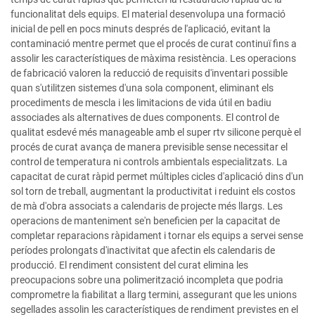
funcionalitat dels equips. El material desenvolupa una formació
inicial de pell en pocs minuts després de l'aplicació, evitant la
contaminació mentre permet que el procés de curat continuï fins a
assolir les característiques de màxima resistència. Les operacions
de fabricació valoren la reducció de requisits d'inventari possible
quan s'utilitzen sistemes d'una sola component, eliminant els
procediments de mescla i les limitacions de vida útil en badiu
associades als alternatives de dues components. El control de
qualitat esdevé més manageable amb el super rtv silicone perquè el
procés de curat avança de manera previsible sense necessitar el
control de temperatura ni controls ambientals especialitzats. La
capacitat de curat ràpid permet múltiples cicles d'aplicació dins d'un
sol torn de treball, augmentant la productivitat i reduint els costos
de mà d'obra associats a calendaris de projecte més llargs. Les
operacions de manteniment se'n beneficien per la capacitat de
completar reparacions ràpidament i tornar els equips a servei sense
períodes prolongats d'inactivitat que afectin els calendaris de
producció. El rendiment consistent del curat elimina les
preocupacions sobre una polimerització incompleta que podria
comprometre la fiabilitat a llarg termini, assegurant que les unions
segellades assolin les característiques de rendiment previstes en el