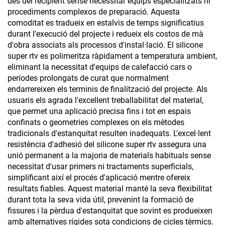
des del recipient sense necessitar equips especialitzats ni
procediments complexos de preparació. Aquesta
comoditat es tradueix en estalvis de temps significatius
durant l'execució del projecte i redueix els costos de mà
d'obra associats als processos d'instal·lació. El silicone
super rtv es polimeritza ràpidament a temperatura ambient,
eliminant la necessitat d'equips de calefacció cars o
períodes prolongats de curat que normalment
endarrereixen els terminis de finalització del projecte. Als
usuaris els agrada l'excellent treballabilitat del material,
que permet una aplicació precisa fins i tot en espais
confinats o geometries complexes on els mètodes
tradicionals d'estanquitat resulten inadequats. L'excel·lent
resistència d'adhesió del silicone super rtv assegura una
unió permanent a la majoria de materials habituals sense
necessitat d'usar primers ni tractaments superficials,
simplificant així el procés d'aplicació mentre ofereix
resultats fiables. Aquest material manté la seva flexibilitat
durant tota la seva vida útil, prevenint la formació de
fissures i la pèrdua d'estanquitat que sovint es produeixen
amb alternatives rígides sota condicions de cicles tèrmics.