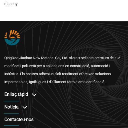
disseny.
QingDao Jiaobao New Material Co., Ltd. ofereix sellants premium de silà
modificat i poliuretà per a aplicacions en construcció, automoció i
indústria. Els nostres adhesius d'alt rendiment ofereixen solucions
impermeables, ignífugues i d'aïllament tèrmic amb certificació
internacional i un servei postvenda fiable.
Enllaç ràpid
Notícia
Contacteu-nos