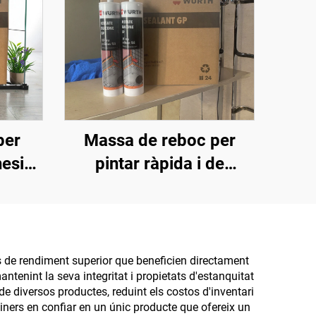
per
Massa de reboc per
hesiu
pintar ràpida i de
e de
qualitat, popular al
mercat, sense
contracció, sellant
siliconat
es de rendiment superior que beneficien directament
ntenint la seva integritat i propietats d'estanquitat
e diversos productes, reduint els costos d'inventari
diners en confiar en un únic producte que ofereix un