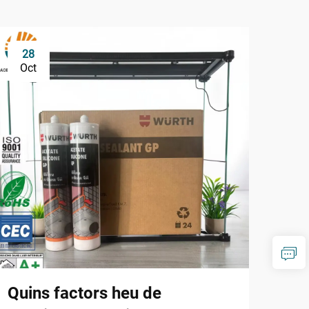
28
1
Oct
De
Quins factors heu de
Per