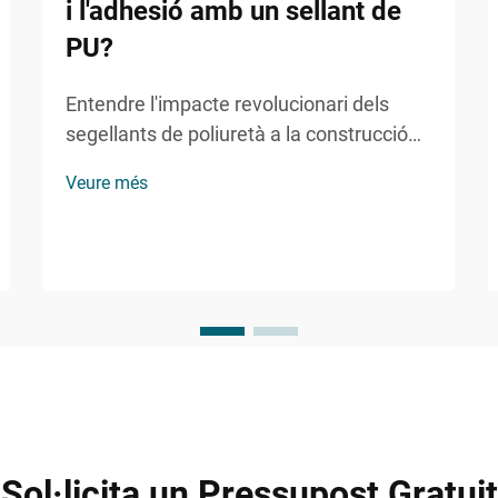
i l'adhesió amb un sellant de
PU?
Entendre l'impacte revolucionari dels
segellants de poliuretà a la construcció
moderna. El sector de la construcció i el
Veure més
manteniment ha presenciat grans
avenços en les tecnologies
d'impermeabilització i adhesió, amb el
segellant de PU com a protagonista...
Sol·licita un Pressupost Gratuit