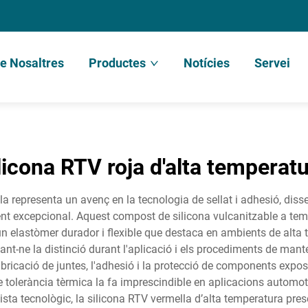
e Nosaltres
Productes
Notícies
Servei
licona RTV roja d'alta temperat
la representa un avenç en la tecnologia de sellat i adhesió, dis
t excepcional. Aquest compost de silicona vulcanitzable a tem
 elastòmer durador i flexible que destaca en ambients de alta t
itant-ne la distinció durant l'aplicació i els procediments de man
 fabricació de juntes, l'adhesió i la protecció de components exp
e tolerància tèrmica la fa imprescindible en aplicacions automotr
ista tecnològic, la silicona RTV vermella d’alta temperatura pre