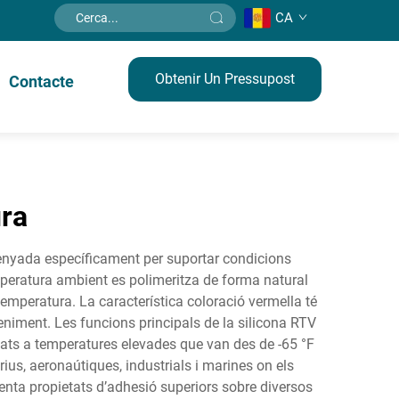
CA
Obtenir Un Pressupost
Contacte
ura
senyada específicament per suportar condicions
peratura ambient es polimeritza de forma natural
emperatura. La característica coloració vermella té
teniment. Les funcions principals de la silicona RTV
osats a temperatures elevades que van des de -65 °F
ius, aeronaútiques, industrials i marines on els
senta propietats d’adhesió superiors sobre diversos