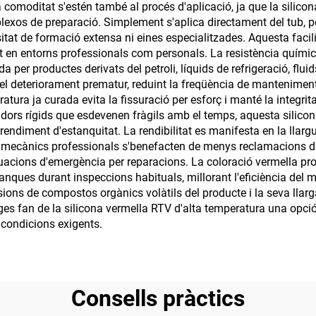
 comoditat s'estén també al procés d'aplicació, ja que la silico
exos de preparació. Simplement s'aplica directament del tub, pe
itat de formació extensa ni eines especialitzades. Aquesta facili
t en entorns professionals com personals. La resistència química
er productes derivats del petroli, líquids de refrigeració, fluids
 el deteriorament prematur, reduint la freqüència de manteniment i
ura ja curada evita la fissuració per esforç i manté la integritat
dors rígids que esdevenen fràgils amb el temps, aquesta silico
diment d'estanquitat. La rendibilitat es manifesta en la llargues
s mecànics professionals s'benefacten de menys reclamacions de g
tuacions d'emergència per reparacions. La coloració vermella p
stanques durant inspeccions habituals, millorant l'eficiència del
ns de compostos orgànics volàtils del producte i la seva llarga v
es fan de la silicona vermella RTV d'alta temperatura una opció 
 condicions exigents.
Consells pràctics