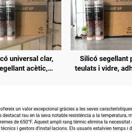
icó universal clar,
Silicó segellant 
egellant acètic,
teulats i vidre, ad
rmeable per vidre
estructural neutr
silicona
 ofereix un valor excepcional gràcies a les seves característiqu
 destacat rau en la seva notable resistència a la temperatura, ma
remes de 650°F. Aquest ampli rang tèrmic elimina la necessitat d
ècnics i gestors d'instal·lacions. Els usuaris estalvien temps i 