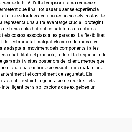
na vermella RTV d'alta temperatura no requereix
rmetent que fins i tot usuaris sense experiència
tat d'ús es tradueix en una reducció dels costos de
 representa una altra avantatge crucial, protegint
 de frens i olis hidràulics habituals en entorns
 els costos associats a les parades. La flexibilitat
 de l'estanquitat malgrat els cicles tèrmics i les
na s'adapta al moviment dels components i a les
a i fiabilitat del producte, reduint la freqüència de
arantia i visites posteriors del client, mentre que
roporciona una confirmació visual immediata d'una
 manteniment i el compliment de seguretat. Els
ida útil, reduint la generació de residus i els
intel·ligent per a aplicacions que exigeixen un