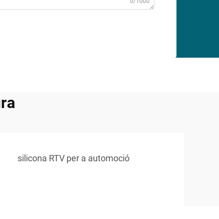
0/1000
ura
silicona RTV per a automoció