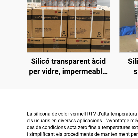
Silicó transparent àcid
Sil
per vidre, impermeable,
s
especial sense fugues,
impe
cola per aquari i peixera
La silicona de color vermell RTV d'alta temperatura
els usuaris en diverses aplicacions. L'avantatge més
des de condicions sota zero fins a temperatures ext
i simplificant els procediments de manteniment per t