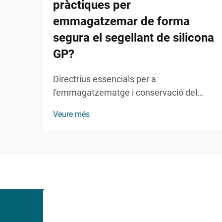
pràctiques per
emmagatzemar de forma
segura el segellant de silicona
GP?
Directrius essencials per a
l'emmagatzematge i conservació del
sellant de silicona GP. El sellant de
Veure més
silicona GP s'ha convertit en un producte
indispensable en aplicacions de
construcció, reforma domèstica i
industrials. L'emmagatzematge adequat
és crucial no només per mantenir la seva
eficàcia...