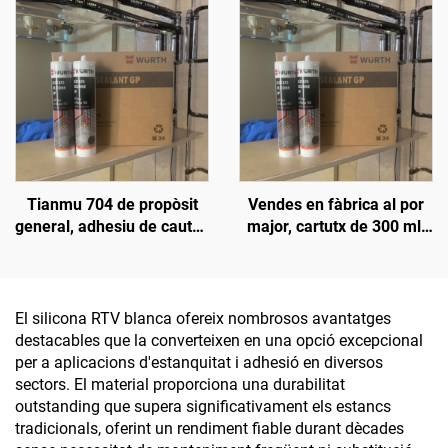
silicona poliuretànic Pu
TRANSPARENT BARAT,
300 ml
PREU BAIX, ADHESIU PER
A CONSTRUCCIÓ
Tianmu 704 de propòsit
Vendes en fàbrica al por
general, adhesiu de cautxó
major, cartutx de 300 ml,
de sílice blanc
adhesiu neutre
impermeable i resistent
als intempèries, silicó
antimoquil per a la
El silicona RTV blanca ofereix nombrosos avantatges
construcció
destacables que la converteixen en una opció excepcional
per a aplicacions d'estanquitat i adhesió en diversos
sectors. El material proporciona una durabilitat
outstanding que supera significativament els estancs
tradicionals, oferint un rendiment fiable durant dècades