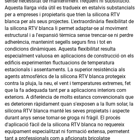
sense necessitat de manteniment freqüent ni substitució.
Aquesta llarga vida útil es tradueix en estalvis substancials
per a empreses i propietaris que trien la silicona RTV
blanca per als seus projectes. L'extraordinària flexibilitat de
la silicona RTV blanca li permet adaptar-se al moviment
estructural i a l'expansió tèrmica sense trencar-se ni perdre
adherència, mantenint segells segurs fins i tot en
condicions dinàmiques. Aquesta flexibilitat resulta
especialment valuosa en aplicacions de construcció on els
edificis experimenten fluctuacions de temperatura
estacionals i assentaments. La superior resistència als
agents atmosfèrics de la silicona RTV blanca protegeix
contra la pluja, la neu, el vent i temperatures extremes, fet
que la fa adequada tant per a aplicacions interiors com
exteriors. A diferència de molts estancs convencionals que
es deterioren ràpidament quan s'exposen a la llum solar, la
silicona RTV blanca manté les seves propietats i aspecte
durant anys sense tornar-se groga ni fràgil. El procés
d'aplicació fàcil de la silicona RTV blanca no requereix
equipament especialitzat ni formació extensa, permetent
tant a professionals com a aficionats bricolatge