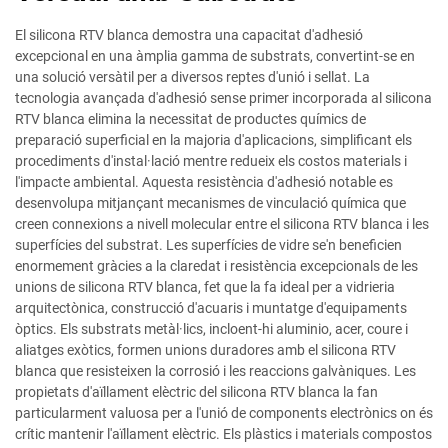
El silicona RTV blanca demostra una capacitat d'adhesió
excepcional en una àmplia gamma de substrats, convertint-se en
una solució versàtil per a diversos reptes d'unió i sellat. La
tecnologia avançada d'adhesió sense primer incorporada al silicona
RTV blanca elimina la necessitat de productes químics de
preparació superficial en la majoria d'aplicacions, simplificant els
procediments d'instal·lació mentre redueix els costos materials i
l'impacte ambiental. Aquesta resistència d'adhesió notable es
desenvolupa mitjançant mecanismes de vinculació química que
creen connexions a nivell molecular entre el silicona RTV blanca i les
superfícies del substrat. Les superfícies de vidre se'n beneficien
enormement gràcies a la claredat i resistència excepcionals de les
unions de silicona RTV blanca, fet que la fa ideal per a vidrieria
arquitectònica, construcció d'acuaris i muntatge d'equipaments
òptics. Els substrats metàl·lics, incloent-hi aluminio, acer, coure i
aliatges exòtics, formen unions duradores amb el silicona RTV
blanca que resisteixen la corrosió i les reaccions galvàniques. Les
propietats d'aïllament elèctric del silicona RTV blanca la fan
particularment valuosa per a l'unió de components electrònics on és
crític mantenir l'aïllament elèctric. Els plàstics i materials compostos