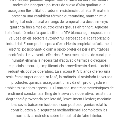
molecular incorpora polímers de siloxà d'alta qualitat que
asseguren flexibilitat duradora i resistència química. El material
presenta una estabilitat tèrmica outstanding, mantenint la
integritat estructural en rangs de temperatura des de menys
quaranta fins a més quatre-cents graus Fahrenheit. Aquesta
tolerància tèrmica fa que la silicona RTV blanca sigui especialment
valuosa en els sectors automotriu, aeroespacial i de fabricació
industrial. El compost disposa d'excel·lents propietats d'aïllament
elèctric, posicionant-lo com a opció preferida per a muntatges
electrònics i envolvents elèctrics. El seu mecanisme de curat per
humitat elimina la necessitat d'activació tèrmica o d'equips
especials de curat, simplificant els procediments d'instal·lació i
reduint els costos operatius. La silicona RTV blanca ofereix una
resistència superior contra l'ozó, la radiació ultraviolada i diversos
productes químics, assegurant una vida útil prolongada en
ambients exteriors agressius. El material manté característiques de
rendiment constants al llarg de la seva vida operativa, resistint la
degradació provocada per l'erosió, l'envelliment i l'esforç mecànic.
Les seves baixes emissions de compostos orgànics volàtils
contribueixen a la seguretat mediambiental i compleixen les
normatives estrictes sobre la qualitat de l'aire interior.