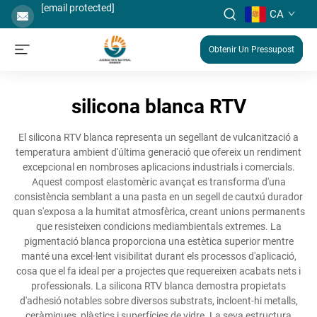
[email protected]
CA
Obtenir Un Pressupost
silicona blanca RTV
El silicona RTV blanca representa un segellant de vulcanització a
temperatura ambient d'última generació que ofereix un rendiment
excepcional en nombroses aplicacions industrials i comercials.
Aquest compost elastomèric avançat es transforma d'una
consistència semblant a una pasta en un segell de cautxú durador
quan s'exposa a la humitat atmosfèrica, creant unions permanents
que resisteixen condicions mediambientals extremes. La
pigmentació blanca proporciona una estètica superior mentre
manté una excel·lent visibilitat durant els processos d'aplicació,
cosa que el fa ideal per a projectes que requereixen acabats nets i
professionals. La silicona RTV blanca demostra propietats
d'adhesió notables sobre diversos substrats, incloent-hi metalls,
ceràmiques, plàstics i superfícies de vidre. La seva estructura