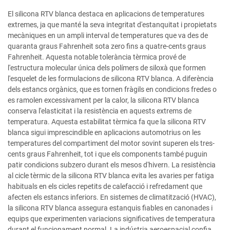
El silicona RTV blanca destaca en aplicacions de temperatures
extremes, ja que manté la seva integritat d'estanquitat i propietats
mecàniques en un ampli interval de temperatures que va des de
quaranta graus Fahrenheit sota zero fins a quatre-cents graus
Fahrenheit. Aquesta notable tolerància tèrmica prové de
l'estructura molecular única dels polímers de siloxà que formen
l'esquelet de les formulacions de silicona RTV blanca. A diferència
dels estancs orgànics, que es tornen fràgils en condicions fredes o
es ramolen excessivament per la calor, la silicona RTV blanca
conserva l'elasticitat i la resistència en aquests extrems de
temperatura. Aquesta estabilitat tèrmica fa que la silicona RTV
blanca sigui imprescindible en aplicacions automotrius on les
temperatures del compartiment del motor sovint superen els tres-
cents graus Fahrenheit, tot i que els components també puguin
patir condicions subzero durant els mesos d'hivern. La resistència
al cicle tèrmic de la silicona RTV blanca evita les avaries per fatiga
habituals en els cicles repetits de calefacció i refredament que
afecten els estancs inferiors. En sistemes de climatització (HVAC),
la silicona RTV blanca assegura estanquis fiables en canonades i
equips que experimenten variacions significatives de temperatura
durant el funcionament normal. La indústria aeroespacial confia