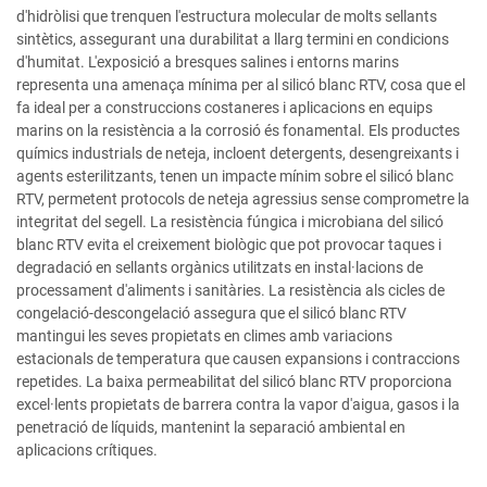
d'hidròlisi que trenquen l'estructura molecular de molts sellants
sintètics, assegurant una durabilitat a llarg termini en condicions
d'humitat. L'exposició a bresques salines i entorns marins
representa una amenaça mínima per al silicó blanc RTV, cosa que el
fa ideal per a construccions costaneres i aplicacions en equips
marins on la resistència a la corrosió és fonamental. Els productes
químics industrials de neteja, incloent detergents, desengreixants i
agents esterilitzants, tenen un impacte mínim sobre el silicó blanc
RTV, permetent protocols de neteja agressius sense comprometre la
integritat del segell. La resistència fúngica i microbiana del silicó
blanc RTV evita el creixement biològic que pot provocar taques i
degradació en sellants orgànics utilitzats en instal·lacions de
processament d'aliments i sanitàries. La resistència als cicles de
congelació-descongelació assegura que el silicó blanc RTV
mantingui les seves propietats en climes amb variacions
estacionals de temperatura que causen expansions i contraccions
repetides. La baixa permeabilitat del silicó blanc RTV proporciona
excel·lents propietats de barrera contra la vapor d'aigua, gasos i la
penetració de líquids, mantenint la separació ambiental en
aplicacions crítiques.