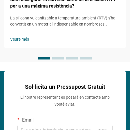
per a una màxima resistència?
La silicona vulcanitzable a temperatura ambient (RTV) s'ha
convertit en un material indispensable en nombroses
aplicacions industrials i comercials degut a la seva
excepcional flexibilitat, durabilitat i resistència química.
Veure més
Comprendre com curar correctament la silicona RTV és...
Sol·licita un Pressupost Gratuit
El nostre representant es posarà en contacte amb
vostè aviat.
Email