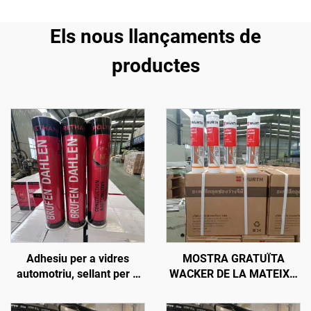
Els nous llançaments de
productes
Adhesiu per a vidres
MOSTRA GRATUÏTA
automotriu, sellant per a
WACKER DE LA MATEIXA
parabrisa, segellador de
QUALITAT, OEM, SELLANT
juntures, sellant de
DE SILICONA