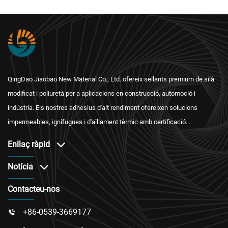
QingDao Jiaobao New Material Co., Ltd. ofereix sellants premium de silà
modificat i poliuretà per a aplicacions en construcció, automoció i
indústria. Els nostres adhesius d'alt rendiment ofereixen solucions
impermeables, ignífugues i d'aïllament tèrmic amb certificació
internacional i un servei postvenda fiable.
Enllaç ràpid
Notícia
Contacteu-nos
+86-0539-3669177
