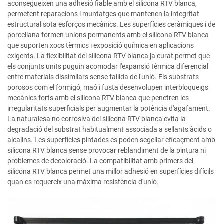
aconsegueixen una adhesió fiable amb el silicona RTV blanca,
permetent reparacions i muntatges que mantenen la integritat
estructural sota esforços mecànics. Les superfícies ceràmiques i de
porcellana formen unions permanents amb el silicona RTV blanca
que suporten xocs tèrmics i exposició química en aplicacions
exigents. La flexibilitat del silicona RTV blanca ja curat permet que
els conjunts units puguin acomodar l'expansió tèrmica diferencial
entre materials dissimilars sense fallida de l'unió. Els substrats
porosos com el formigó, maó i fusta desenvolupen interbloqueigs
mecànics forts amb el silicona RTV blanca que penetren les
irregularitats superficials per augmentar la potència d'agafament.
La naturalesa no corrosiva del silicona RTV blanca evita la
degradació del substrat habitualment associada a sellants àcids o
alcalins. Les superfícies pintades es poden segellar eficaçment amb
silicona RTV blanca sense provocar reblandiment de la pintura ni
problemes de decoloració. La compatibilitat amb primers del
silicona RTV blanca permet una millor adhesió en superfícies difícils
quan es requereix una màxima resistència d'unió.