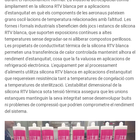
àmpliament en la silicona RTV blanca per a aplicacions
d'estanquitat en què els components de les aeronaus pateixen
grans oscil·lacions de temperatura relacionades amb l'altitud. Les
fornes i fornals industrials s'beneficien dels jocs i estancs de silicona
RTV blanca, que suporten exposicions contínues a altes
temperatures sense degradar-se ni alliberar compostos perillosos.
Les propietats de conductivitat tèrmica de la silicona RTV blanca
permeten una transferència de calor controlada mantenint alhora el
rendiment d'estanquitat, cosa que la fa valuosa en aplicacions de
refrigeració electrònica. L'equipament per al processament
d'aliments utilitza silicona RTV blanca en aplicacions d'estanquitat
que requereixen resistència tant a temperatures de congelació com
a temperatures de sterilització. L'estabilitat dimensional de la
silicona RTV blanca sota tensió tèrmica assegura que les unions
estanques mantinguin la seva integritat sense desenvolupar buits
ni problemes de compressió que podrien comprometre el rendiment
del sistema.