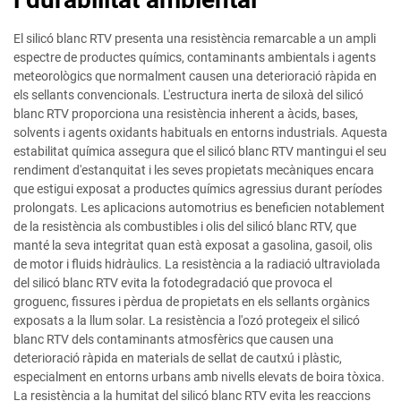
El silicó blanc RTV presenta una resistència remarcable a un ampli
espectre de productes químics, contaminants ambientals i agents
meteorològics que normalment causen una deterioració ràpida en
els sellants convencionals. L'estructura inerta de siloxà del silicó
blanc RTV proporciona una resistència inherent a àcids, bases,
solvents i agents oxidants habituals en entorns industrials. Aquesta
estabilitat química assegura que el silicó blanc RTV mantingui el seu
rendiment d'estanquitat i les seves propietats mecàniques encara
que estigui exposat a productes químics agressius durant períodes
prolongats. Les aplicacions automotrius es beneficien notablement
de la resistència als combustibles i olis del silicó blanc RTV, que
manté la seva integritat quan està exposat a gasolina, gasoil, olis
de motor i fluids hidràulics. La resistència a la radiació ultraviolada
del silicó blanc RTV evita la fotodegradació que provoca el
groguenc, fissures i pèrdua de propietats en els sellants orgànics
exposats a la llum solar. La resistència a l'ozó protegeix el silicó
blanc RTV dels contaminants atmosfèrics que causen una
deterioració ràpida en materials de sellat de cautxú i plàstic,
especialment en entorns urbans amb nivells elevats de boira tòxica.
La resistència a la humitat del silicó blanc RTV evita les reaccions