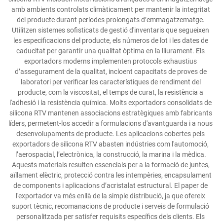
amb ambients controlats climàticament per mantenir la integritat
del producte durant períodes prolongats d’emmagatzematge.
Utilitzen sistemes sofisticats de gestió d'inventaris que segueixen
les especificacions del producte, els números de lot i les dates de
caducitat per garantir una qualitat òptima en la lliurament. Els
exportadors moderns implementen protocols exhaustius
d’assegurament de la qualitat, incloent capacitats de proves de
laboratori per verificar les característiques de rendiment del
producte, com la viscositat, el temps de curat, la resistència a
l'adhesió i la resistència química. Molts exportadors consolidats de
silicona RTV mantenen associacions estratègiques amb fabricants
líders, permetent-los accedir a formulacions d'avantguarda i a nous
desenvolupaments de producte. Les aplicacions cobertes pels
exportadors de silicona RTV abasten indústries com l'automoció,
l’aerospacial, l’electrònica, la construcció, la marina i la mèdica.
Aquests materials resulten essencials per a la formació de juntes,
aïllament elèctric, protecció contra les intempèries, encapsulament
de components i aplicacions d’acristalat estructural. El paper de
l'exportador va més enllà de la simple distribució, ja que ofereix
suport tècnic, recomanacions de producte i serveis de formulació
personalitzada per satisfer requisits específics dels clients. Els