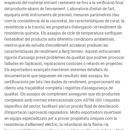
inspecció del material entrant i estenent-se fins a la verificació final
del producte abans de l'enviament. Laboratoris d'estat de l'art,
equipats amb instruments de precisió, mesuren paràmetres clau
com la consistència de la viscositat, les característiques de curat, la
resistència a la tracció, les propietats d'elongació i el rendiment de
resistència química. Els assajos de cicle de temperatura verifiquen
l'estabilitat del producte sota diferents condicions ambientals,
mentre que els estudis d'envelliment accelerat prediuen les
característiques de rendiment a llarg termini. Aquest enfocament
rigorós d'assaigs prevé problemes de qualitat que podrien provocar
fallades en l'aplicació, reparacions costoses o retards en projectes.
Els exportadors avançats mantenen sistemes detallats de
documentació que segueixen els resultats dels assajos, les
certificacions per lots i les dades de rendiment, proporcionant als
clients una traçabilitat completa i registres d'assegurança de
qualitat. Els assajos de compliment asseguren que els productes
compleixin amb normes internacionals com ASTM, ISO i requisits
específics del sector, facilitant així un procés fluid de desclaració
d'importació i aprovació reguladora. Molts exportadors invertixen
en equips especialitzats per a provar propietats úniques com la
resistència d'aïllament elèctric, la retardació de la flama i la