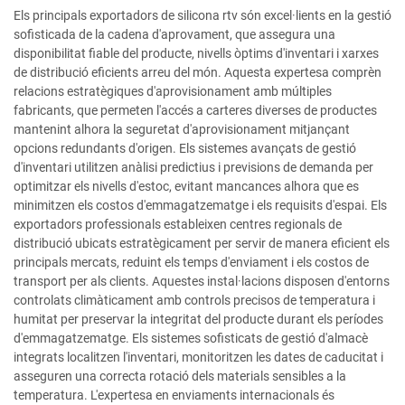
Els principals exportadors de silicona rtv són excel·lients en la gestió
sofisticada de la cadena d'aprovament, que assegura una
disponibilitat fiable del producte, nivells òptims d'inventari i xarxes
de distribució eficients arreu del món. Aquesta expertesa comprèn
relacions estratègiques d'aprovisionament amb múltiples
fabricants, que permeten l'accés a carteres diverses de productes
mantenint alhora la seguretat d'aprovisionament mitjançant
opcions redundants d'origen. Els sistemes avançats de gestió
d'inventari utilitzen anàlisi predictius i previsions de demanda per
optimitzar els nivells d'estoc, evitant mancances alhora que es
minimitzen els costos d'emmagatzematge i els requisits d'espai. Els
exportadors professionals estableixen centres regionals de
distribució ubicats estratègicament per servir de manera eficient els
principals mercats, reduint els temps d'enviament i els costos de
transport per als clients. Aquestes instal·lacions disposen d'entorns
controlats climàticament amb controls precisos de temperatura i
humitat per preservar la integritat del producte durant els períodes
d'emmagatzematge. Els sistemes sofisticats de gestió d'almacè
integrats localitzen l'inventari, monitoritzen les dates de caducitat i
asseguren una correcta rotació dels materials sensibles a la
temperatura. L'expertesa en enviaments internacionals és