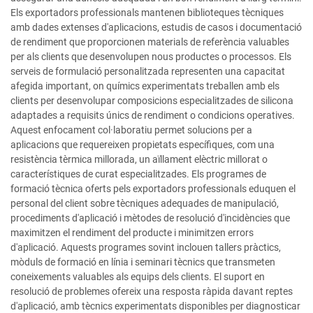
Els exportadors professionals mantenen biblioteques tècniques
amb dades extenses d'aplicacions, estudis de casos i documentació
de rendiment que proporcionen materials de referència valuables
per als clients que desenvolupen nous productes o processos. Els
serveis de formulació personalitzada representen una capacitat
afegida important, on químics experimentats treballen amb els
clients per desenvolupar composicions especialitzades de silicona
adaptades a requisits únics de rendiment o condicions operatives.
Aquest enfocament col·laboratiu permet solucions per a
aplicacions que requereixen propietats específiques, com una
resistència tèrmica millorada, un aïllament elèctric millorat o
característiques de curat especialitzades. Els programes de
formació tècnica oferts pels exportadors professionals eduquen el
personal del client sobre tècniques adequades de manipulació,
procediments d'aplicació i mètodes de resolució d'incidències que
maximitzen el rendiment del producte i minimitzen errors
d'aplicació. Aquests programes sovint inclouen tallers pràctics,
mòduls de formació en línia i seminari tècnics que transmeten
coneixements valuables als equips dels clients. El suport en
resolució de problemes ofereix una resposta ràpida davant reptes
d'aplicació, amb tècnics experimentats disponibles per diagnosticar