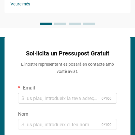
construcció, reforma domèstica i industrials.
Veure més
L'emmagatzematge adequat és crucial no només per
mantenir la seva eficàcia...
Sol·licita un Pressupost Gratuit
El nostre representant es posarà en contacte amb
vostè aviat.
Email
0/100
Nom
0/100