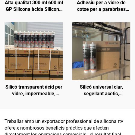
Alta qualitat 300 ml 600 ml
Adhesiu per a vidre de
GP Silicona àcida Silicona
cotxe per a parabrises
neutra Sellant mateix que
davanters, sostres,
Wacker Qualitat Adhesiu
claraboïgues, adhesiu
monocomponent Preu
impermeable contra fuites
d'aigua, poliuretà fort,
negre
Silicó transparent àcid per
Silicó universal clar,
vidre, impermeable,
segellant acètic,
especial sense fugues,
impermeable per vidre
cola per aquari i peixera
Treballar amb un exportador professional de silicona rtv
ofereix nombrosos beneficis pràctics que afecten
directament les operacions comercials i el resultat final.