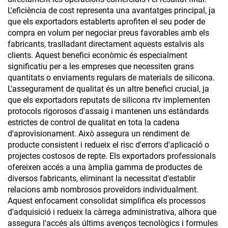
L'eficiència de cost representa una avantatges principal, ja
que els exportadors establerts aprofiten el seu poder de
compra en volum per negociar preus favorables amb els
fabricants, traslladant directament aquests estalvis als
clients. Aquest benefici econòmic és especialment
significatiu per a les empreses que necessiten grans
quantitats o enviaments regulars de materials de silicona.
L'assegurament de qualitat és un altre benefici crucial, ja
que els exportadors reputats de silicona rtv implementen
protocols rigorosos d'assaig i mantenen uns estàndards
estrictes de control de qualitat en tota la cadena
d'aprovisionament. Això assegura un rendiment de
producte consistent i redueix el risc d'errors d'aplicació o
projectes costosos de repte. Els exportadors professionals
ofereixen accés a una àmplia gamma de productes de
diversos fabricants, eliminant la necessitat d'establir
relacions amb nombrosos proveïdors individualment.
Aquest enfocament consolidat simplifica els processos
d'adquisició i redueix la càrrega administrativa, alhora que
assegura l'accés als últims avenços tecnològics i formules