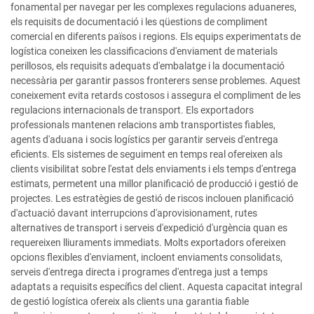
fonamental per navegar per les complexes regulacions aduaneres,
els requisits de documentació i les qüestions de compliment
comercial en diferents països i regions. Els equips experimentats de
logística coneixen les classificacions d'enviament de materials
perillosos, els requisits adequats d'embalatge i la documentació
necessària per garantir passos fronterers sense problemes. Aquest
coneixement evita retards costosos i assegura el compliment de les
regulacions internacionals de transport. Els exportadors
professionals mantenen relacions amb transportistes fiables,
agents d'aduana i socis logístics per garantir serveis d'entrega
eficients. Els sistemes de seguiment en temps real ofereixen als
clients visibilitat sobre l'estat dels enviaments i els temps d'entrega
estimats, permetent una millor planificació de producció i gestió de
projectes. Les estratègies de gestió de riscos inclouen planificació
d'actuació davant interrupcions d'aprovisionament, rutes
alternatives de transport i serveis d'expedició d'urgència quan es
requereixen lliuraments immediats. Molts exportadors ofereixen
opcions flexibles d'enviament, incloent enviaments consolidats,
serveis d'entrega directa i programes d'entrega just a temps
adaptats a requisits específics del client. Aquesta capacitat integral
de gestió logística ofereix als clients una garantia fiable