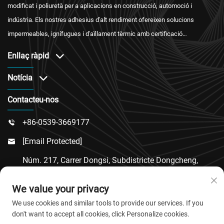
modificat i poliuretà per a aplicacions en construcció, automoció i
indústria. Els nostres adhesius d'alt rendiment ofereixen solucions
impermeables, ignífugues i d'aïllament tèrmic amb certificació
internacional i un servei postvenda fiable.
Enllaç ràpid
Notícia
Contacteu-nos
+86-0539-3669177

[email Protected]

Núm. 217, Carrer Dongsi, Subdistricte Dongcheng,
Comtat De Linqu, Ciutat De Weifang, Província De

We value your privacy
Shandong
We use cookies and similar tools to provide our services. If you
don't want to accept all cookies, click Personalize cookies.