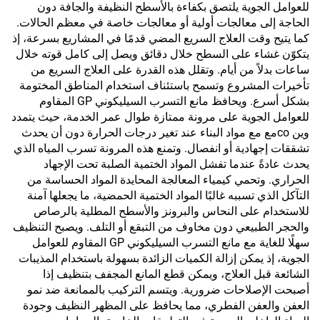
للعوامل الجوية يلتصق بكفاءة بالأسطح النظيفة والجافة دون
الحاجة إلى معالجات أولية أو معالجات خاصة في معظم الحالات.
كما يتيح وقت العلاج السريع المضي قدمًا في المشاريع بسرعة، إذ
يتكوّن غشاء على السطح خلال دقائق ويصل إلى كامل قوته خلال
ساعات بدلاً من أيام. وتقلل هذه القدرة على العلاج السريع من
تأخيرات المشروع وتسمح باستئناف استخدام المناطق المختومة
بشكل أسرع. ويحافظ مانع التسرب السيليكوني GP المقاوم
للعوامل الجوية على مرونة ممتازة طوال عمر الخدمة، حيث يتمدد
وين coمع مع مواد البناء عند تغير درجات الحرارة دون أن يحدث
تشققات إجهادية أو انفصال. وتمنع هذه المرونة تسرب المياه الذي
يحدث عادةً عندما تفشل المواد الختمية الصلبة تحت الإجهاد
الحراري. وتحمي كيمياء المعالجة المحايدة المواد الحساسة من
التآكل الذي تسببه غالبًا المواد الختمية الحمضية، ما يجعلها آمنة
للاستخدام على النحاس والبرونز والأسطح المطلية بالرصاص
والحجر الطبيعي دون مخاوف من التبقع أو التلف. ويصبح التنظيف
سهلًا للغاية مع مانع التسرب السيليكوني GP المقاوم للعوامل
الجوية، إذ يمكن إزالة الكميات الزائدة بسهولة باستخدام المذيبات
الشائعة قبل العلاج، ويمكن قطع المانع المجفف بتنظيف إذا
أصبحت الإصلاحات ضرورية. ويتسم التركيب بالممانعة ضد نمو
العفن والعفن الفطري، مما يحافظ على المظهر النظيف وجودة