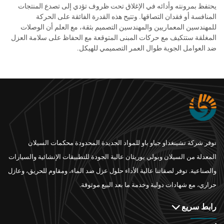
يحتفظ بمرونته وأدائه في الإغلاق تحت ظروف تؤدي إلى تصدع المنتجات
المنافسة أو فقدان التصاقها. وتتيح هذه القدرة الفائقة على الحركة
للمهندسين المعماريين والمهندسين التصميم بثقة، مع العلم أن الوصلات
المغلقة ستتكيف مع حركات المبنى المتوقعة مع الحفاظ على سلامة العزل
ضد العوامل الجوية طوال العمر التصميمي للهيكل.
توفر شركة تشينغداو جياو باو للمواد الجديدة المحدودة محكمات السيلان
المعدلة من السيلان وبولي يوريثان عالية الجودة للتطبيقات الإنشائية والسيارات
والصناعية. توفر لصقاتنا عالية الأداء حلول عزل ضد الماء، ومقاوم للحريق، وعازل
حراري، مع شهادات دولية وخدمة ما بعد البيع موثوقة.
رابط سريع