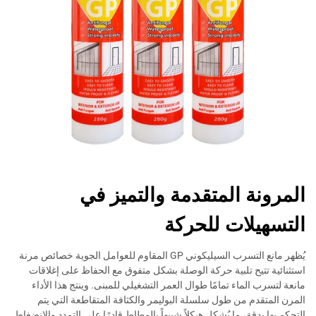
المرونة المتقدمة والتميز في
التسهيلات للحركة
يُظهر مانع التسرب السيليكوني GP المقاوم للعوامل الجوية خصائص مرنة
استثنائية تتيح تلبية حركة الوصلة بشكل متفوق مع الحفاظ على إغلاقات
مانعة لتسرب الماء تمامًا طوال العمر التشغيلي للمبنى. وينتج هذا الأداء
المرن المتقدم من طول سلسلة البوليمر والكثافة المتقاطعة التي يتم
التحكم بها بدقة، ما يُشكل هيكلاً شبيهاً بالمطاط قادرًا على التمدد والانضغاط