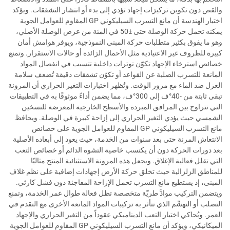
والقص دون تكوين تركيزات إجهاد تؤدي إلى بدء أو انتشار التشققات. ويؤكد
اختبار الهندسة أن مانع التسرب السيليكوني GP المقاوم للعوامل الجوية
يمكنه تحمل حركة الوصلة حتى ±50 في المئة من عرض الوصلة الأصلي،
وهو ما يفوق بكثير متطلبات حركة المبنى النموذجية، ويوفر هوامش أمان
كبيرة للظروف غير الاعتيادية مثل الأحمال الزائدة أو حالات الاستقرار. وتمنع
خصائص استرخاء الإجهاد تكوّن توترات داخلية تتسبب في انفصال المواد
المانعة للتسرب الصلبة عن القواعد أو تكوّن تشققات دقيقة تُضعف سلامة
العزل ضد الماء مع مرور الوقت. وتُظهر اختبارات التغير الحراري أن المرونة
تبقى ثابتة من -40°ف إلى 300°ف، مما يضمن أداءً موثوقًا به في التطبيقات
التي تتراوح بين المرافق المبردة والأسطح الخارجية المعرضة للتسخين
الشمسي حيث يؤدي التغير الحراري إلى إزاحة كبيرة في الوصلة. ويحافظ
مانع التسرب السيليكوني GP المقاوم للعوامل الجوية على خصائص
الانتعاش المرنة حتى بعد سنوات من الخدمة، حيث يعود إلى أبعاده الأصلية
بعد دورات الحركة دون أن يكتسب خاصية التشوه الدائم أو خصائص التعب
التي تقلل فعالية الإغلاق. ويجعل هذه المرونة الاستثنائية المنتج مثاليًا
للمناطق الزلزالية حيث تخلق حركة الأرض إجهادات إضافية على نظم غلاف
المبنى، إذ يستطيع مانع التسرب تحمل الإزاحة المفاجئة دون فشل كارثي.
ويتضمن التركيب موادَّ طريّة متخصصة تظل فعالة طوال عمر الخدمة، وتمنع
التصلب أو التهشّم الذي تتأثر به تركيبات المواد المانعة الأخرى مع التقدم في
العمر. ويُحاكي اختبار التعب الديناميكي عقوداً من التغير الحراري والإجهاد
الميكانيكي، ويؤكد أن مانع التسرب السيليكوني GP المقاوم للعوامل الجوية