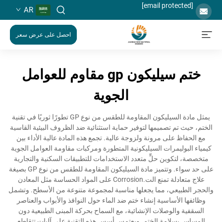
[email protected]
AR
احصل على عرض سعر
ختم سيليكون gp مقاوم للعوامل
الجوية
يمثل مادة السيليكون المقاومة للطقس من نوع GP تطورًا ثوريًا في تقنية
الختم، حيث تم تصميمها لتوفير حماية استثنائية ضد الظروف البيئية القاسية
مع الحفاظ على مرونة ولزوجة عالية. تجمع هذه المادة عالية الأداء بين
كيمياء البوليمرات السيليكونية المتطورة ومركبات مقاومة العوامل الجوية
متخصصة، لتكوين حلٍّ متعدد الاستخدامات للتطبيقات السكنية والتجارية
على حد سواء. وتتميز مادة السيليكون المقاومة للطقس من نوع GP بصيغة
علاج متعادلة تمنع الت.Corrosion على المواد الحساسة مثل المعادن
والحجر الطبيعي، مما يجعلها مناسبة لمجموعة متنوعة من الأسطح. وتشمل
وظائفها الأساسية إنشاء ختم ضد الماء حول النوافذ والأبواب والعناصر
السقفية والوصلات الإنشائية، مع السماح بحركة المبنى الطبيعية دون
المساس بسلامة الختم. ويعتمس أسس هذه التقنية على آليات تتقاطع