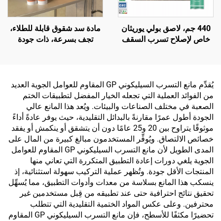
440 جم، لاصق بولي يوريثان
مادة سد شقوق قابلة للطلاء،
خاص لإصلاح تسرب السقف
تجف بسرعة، ذات جودة
المطاطي للسيارة، ومنع
شائعة في السوق، مانعة
تسرب الفتحات، وللزجاج
للانكماش، سيليكا مُعدلة
الأمامي، مطاط أسود مقاوم
للماء
يُقدِّم مانع التسرب السيليكوني GP المقاوم للعوامل الجوية العديد
من الفوائد العملية التي تجعله الخيار المفضل لتطبيقات الختم
الصعبة في مختلف الصناعات والبيئات. ويُعد هذا المانع عالي
الجودة أطول عمرًا مقارنةً بالبدائل التقليدية، حيث يوفر عادةً أداءً
موثوقًا يتراوح بين 20 و25 عامًا دون أن يتشقق أو ينكمش أو يفقد
خصائص الالتصاق. ويُوفِّر المستخدمون مبالغ كبيرة من المال على
المدى الطويل لأن مانع التسرب السيليكوني GP المقاوم للعوامل
الجوية يلغي دورات إعادة التطبيق المتكررة التي تعاني منها
المنتجات الأقل جودة. وتُظهر عملية التركيب سهولة استثنائية، إذ
ينسكب هذا المانع بسلاسة من معدات وأدوات التطبيق، مما يُسهِّل
تحقيق نتائج احترافية حتى عند تطبيقه من قِبل مستخدمين غير
محترفين. وعلى عكس المواد الختمية التقليدية التي تتطلب
تحضيرًا مكثفًا للأسطح، فإن مانع التسرب السيليكوني GP المقاوم