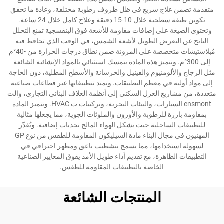
متقدمة تضمن علاج سريع في ظل ظروف رطوبة مختلفة، وعادة ما تحقق
تكوين طبقة سطحية خلال 10-15 دقيقة وعلاج كامل خلال 24 ساعة.
وتحتوي الصيغة على إضافات مقاومة للأشعة فوق البنفسجية تمنع التحلل
الناتج عن التعرض الطويل لأشعة الشمس، في الوقت الذي تحافظ فيه
مُبلاستيشات متخصصة على المرونة ضمن نطاق درجات الحرارة من -40°م
إلى 300°م. وتتميز هذه المادة بتمسك استثنائي بالمواد الإنشائية الشائعة
مثل الزجاج والألومنيوم والفينيل والخرسانة والأسطح المطلية، دون الحاجة
إلى مواد أولية في معظم التطبيقات. وتمتد تتطبيقاتها عبر قطاعات صناعية
متعددة، من مشاريع العزل السكني إلى أنظمة الغلاف البنائي التجاري، والت
ensmont السيارات، والبيئات البحرية، وتركيبات ت HVAC. وتتميز المادة
بمقاومة بارزة للرطوبة والأوزون والملوثات الجوية، مما يجعلها مثالية
للتطبيقات الساحلية حيث يشكل الهواء المالح تحديات إضافية. ويُقدّر
المهنيون في مجال البناء مادة السيليكون المقاومة للطقس من نوع GP
لسهولة استخدامها، مما يسمح بتشطيب ناعق ومظهر احترافي في
التطبيقات الظاهرة، مع تقديم أداء طويل الأمد يفوق المعايير الصناعية
الخاصة بالتطبيقات المقاومة للطقس.
المنتجات الشائعة