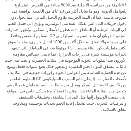
95 بالمئة من خصائصه الأصلية بعد 5000 ساعة من التعرض المتسارع
للعوامل الجوية، وهو ما يعادل أكثر من 20 عامًا من الخدمة الواقعية في
ظروف قاسية. كما أن البنية الجزيئية تقاوم التحلل المائي، مما يحول دون
دخول جزيئات الماء التي تفكك السلاسل البوليمرية وتؤدي إلى فشل الختم
في البيئات الرطبة أو المناطق ذات هطول الأمطار المتكرر. وتُظهر اختبارات
التجميد-الذوبان أن مانع التسرب السيليكوني GP المقاوم للطقس يحافظ
على مرونته والالتصاق به خلال أكثر من 1000 انتقال حراري، وهو ما يفوق
بكثير متطلبات كود البناء ويضمن أداءً موثوقًا فيه في المناطق التي تشهد
تغيرات موسمية كبيرة في درجات الحرارة. كما تحمي خصائص مقاومة
الأوزون ضد الملوثات الجوية الموجودة في البيئات الحضرية والصناعية، حيث
غالبًا ما تتشقق المواد الختم التقليدية وتتدهور خلال بضع سنوات فقط. وينتج
عن هذه الحماية الشاملة من العوامل الجوية وفورات حقيقية في التكاليف
لأصحاب العقارات، إذ يقلل مانع التسرب السيليكوني GP المقاوم للطقس
من تكاليف الاستبدال المبكر ويقلل من متطلبات الصيانة طوال عمر المبنى.
وتجعل هذه المتانة المثبتة هذا المنتج ذا قيمة كبيرة بشكل خاص في المواقع
التي يصعب الوصول إليها مثل المباني الشاهقة، وتطبيقات التسقيف،
والتركيبات البحرية، حيث يشكل إعادة الختم تحديات لوجستية ومخاوف
تتعلق بالسلامة.