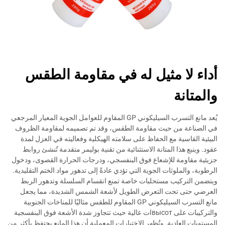
أداء لا مثيل له في مقاومة الطقس
والمتانة
يُعد مانع التسرب السيليكوني GP المقاوم للعوامل الجوية المعيار المرجعي
في الصناعة من حيث مقاومة الطقس، وقد تم تصميمه لمقاومة الظروف
البيئية القاسية مع الحفاظ على سلامته الهيكلية وفعاليته في العزل لمدة
عقود. وينبع هذا المتانة الاستثنائية من تقنية بوليمر متقدمة تُنشئ روابط
جزيئية مقاومة للإشعاع فوق البنفسجي، ودرجات الحرارة القصوى، ودخول
الرطوبة، والملوثات الجوية التي تؤدي عادةً إلى تدهور مواد الختم التقليدية.
ويتضمن التركيب مستحلبات خاصة تمنع انقسام السلسلة وتدهور الربط
العرضي حتى تحت التعرض الطويل لأشعة الشمس الشديدة، مما يجعل
مانع التسرب السيليكوني GP المقاوم للطقس مثاليًا للمناخات الجنوبية
والتركيبات على высотات عالية حيث تتجاوز شدة الأشعة فوق البنفسجية
المستويات العادية. وتُظهر الاختبارات المعملية أن هذا المانع يحتفظ بأكثر من