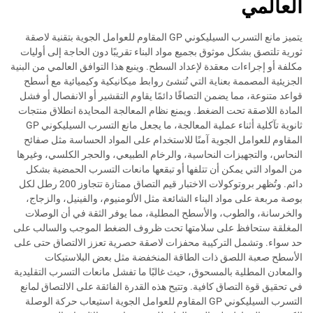
العالمي
يتميز مانع التسرب السيليكوني GP المقاوم للعوامل الجوية بتقنية لاصقة
ثورية تلتصق بشكل موثوق بجميع مواد البناء تقريبًا دون الحاجة إلى أوليات
مكلفة أو إجراءات معقدة لإعداد السطح. وينبع هذا التوافق العالمي من البنية
الجزيئية المصممة بعناية التي تُنشئ روابط ميكانيكية وكيميائية مع أسطح
قواعد متنوعة، مما يضمن التصاقًا دائمًا يقاوم التقشير أو الانفصال أو فشل
المادة اللاصقة تحت الضغط. ويمنع نظام المعالجة المحايدة انطلاق منتجات
ثانوية تآكلية أثناء عملية المعالجة، ما يجعل مانع التسرب السيليكوني GP
المقاوم للعوامل الجوية آمنًا للاستخدام على المواد الحساسة مثل صفائح
النحاس، والتجهيزات النحاسية، والرخام الطبيعي، والحجر الكلسي، وغيرها
من المواد التي يمكن أن تتلفها أو تبقعها مانعات التسرب الحمضية بشكل
دائم. وتُظهر بروتوكولات الاختبار قيم التصاق ممتازة تتجاوز 200 رطل لكل
بوصة مربعة على مواد البناء الشائعة مثل الألومنيوم، والفينيل، والزجاج،
والخرسانة، والطوب، والأسطح المطلية، مما يوفر الثقة في أن الوصلات
المغلقة ستحافظ على سلامتها تحت ظروف الضغط الموجب والسالب على
حد سواء. وتشمل التركيبة محفزات لاصقة حصرية تعزز الالتصاق حتى على
الأسطح صعبة اللصق ذات الطاقة المنخفضة مثل بعض البلاستيكات
والمعادن المطلية بالمسحوق، حيث غالبًا ما تفشل مانعات التسرب التقليدية
في تحقيق قوة التصاق كافية. وتتيح هذه القدرة الفائقة على الالتصاق لمانع
التسرب السيليكوني GP المقاوم للعوامل الجوية استيعاب حركة الوصلة