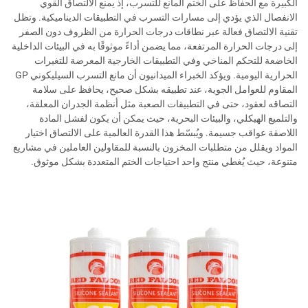
الكبيرة مع الحفاظ على الختم المانع للتسرب، إذ يمنع الالتصاق القوي
الانفصال الذي يؤدي إلى مسارات التسرب في التطبيقات الديناميكية. وتظل
تقنية الالتصاق فعالة عبر نطاقات درجات الحرارة من الظروف دون الصفر
إلى درجات الحرارة المرتفعة، مما يضمن أداءً موثوقًا به في البيئات الداخلية
الخاضعة للتحكم المناخي وفي التطبيقات الخارجية المعرضة للتغيرات
الحرارية اليومية. ويؤكد الخبراء الميدانيون أن مانع التسرب السيليكوني GP
المقاوم للعوامل الجوية، عند تطبيقه بشكل صحيح، يحافظ على سلامة
التصاقه لعقود، حتى في التطبيقات الصعبة مثل أنظمة الجدران المعلقة،
والتلميع الهيكلي، والبيئات البحرية، حيث يمكن أن يكون لفشل المادة
اللاصقة عواقب جسيمة. ويُبسّط هذا القدرة العالمية على الالتصاق اختيار
المواد ويقلل من متطلبات المخزون بالنسبة للمقاولين العاملين في مشاريع
متنوعة، حيث يُغطي منتج واحد احتياجات الختم المتعددة بشكل موثوق.