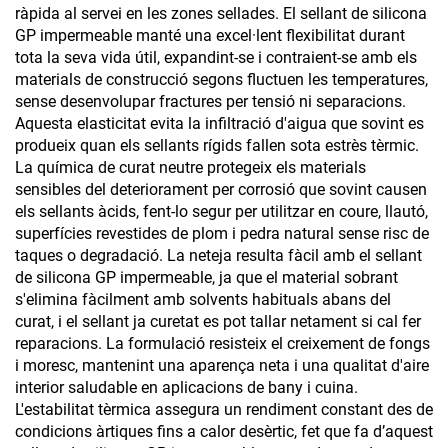
ràpida al servei en les zones sellades. El sellant de silicona
GP impermeable manté una excel·lent flexibilitat durant
tota la seva vida útil, expandint-se i contraient-se amb els
materials de construcció segons fluctuen les temperatures,
sense desenvolupar fractures per tensió ni separacions.
Aquesta elasticitat evita la infiltració d'aigua que sovint es
produeix quan els sellants rígids fallen sota estrès tèrmic.
La química de curat neutre protegeix els materials
sensibles del deteriorament per corrosió que sovint causen
els sellants àcids, fent-lo segur per utilitzar en coure, llautó,
superfícies revestides de plom i pedra natural sense risc de
taques o degradació. La neteja resulta fàcil amb el sellant
de silicona GP impermeable, ja que el material sobrant
s'elimina fàcilment amb solvents habituals abans del
curat, i el sellant ja curetat es pot tallar netament si cal fer
reparacions. La formulació resisteix el creixement de fongs
i moresc, mantenint una aparença neta i una qualitat d'aire
interior saludable en aplicacions de bany i cuina.
L'estabilitat tèrmica assegura un rendiment constant des de
condicions àrtiques fins a calor desèrtic, fet que fa d’aquest