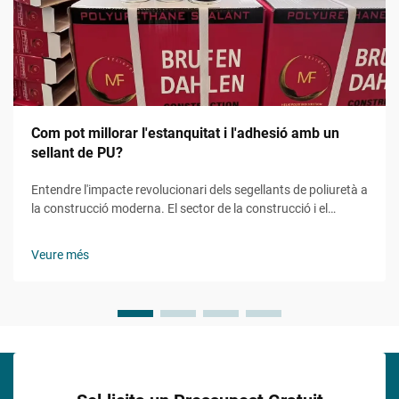
Com pot millorar l'estanquitat i l'adhesió amb un
sellant de PU?
Entendre l'impacte revolucionari dels segellants de poliuretà a
la construcció moderna. El sector de la construcció i el
manteniment ha presenciat grans avenços en les tecnologies
d'impermeabilització i adhesió, amb el segellant de PU com a
Veure més
protagonista...