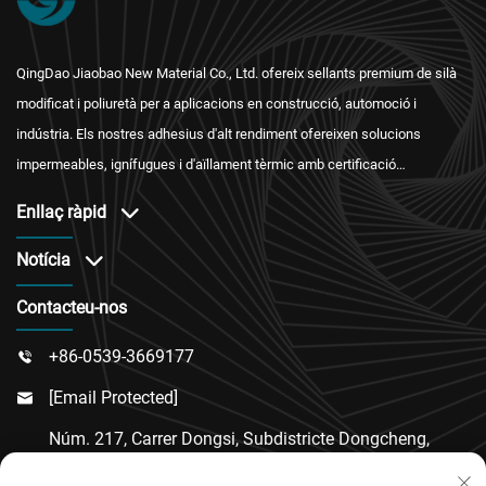
QingDao Jiaobao New Material Co., Ltd. ofereix sellants premium de silà
modificat i poliuretà per a aplicacions en construcció, automoció i
indústria. Els nostres adhesius d'alt rendiment ofereixen solucions
impermeables, ignífugues i d'aïllament tèrmic amb certificació
internacional i un servei postvenda fiable.
Enllaç ràpid
Notícia
Contacteu-nos
+86-0539-3669177

[email Protected]

Núm. 217, Carrer Dongsi, Subdistricte Dongcheng,
Comtat De Linqu, Ciutat De Weifang, Província De
