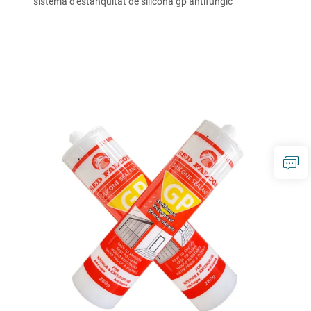
sistema d'estanquitat de silicona gp antifúngic