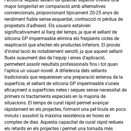
major longevitat en comparació amb alternatives
convencionals, proporcionant típicament 20-25 anys de
rendiment fiable sense esquerdat, contracció ni pèrdua de
propietats d'adhesió. Els usuaris estalvien
significativament al llarg del temps, ja que el sellant de
silicona GP impermeable elimina els freqüents cicles de
reaplicació que afecten els productes inferiors. El procés
d'instal·lació és notablement senzill, ja que aquest sellant
flueix suaument des de l'equip i eines d'aplicació,
permetent assolir resultats professionals fins i tot quan
l'aplica un usuari novell. A diferència dels sellants
tradicionals que requereixen una preparació extensa de la
superfície, el sellant de silicona GP impermeable s'uneix
eficaçment a superfícies netes i seques sense necessitat de
primers ni tractaments especials en la majoria de
situacions. El temps de curat ràpid permet avançar
ràpidament en els projectes, formant una pel·lícula en pocs
minuts i assolint la màxima resistència en hores en
comptes de dies. Aquesta capacitat de curat ràpid redueix
els retards en els projectes i permet una tornada més