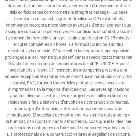
de coberta i unions estructurals, acomodant el moviment natural
dels edificis sense comprometre la integritat del segell. La base
tecnològica d’aquest segellant de silicona GP resistent als
intemperies incorpora mecanismes avançats d’entrellaçament que
asseguren un curat ràpid en diverses condicions d’humitat, assolint
típicament la formació d’una pel·lícula superficial en 10-15 minuts i
el curat complet en 24 hores. La formulació inclou additius
resistents a la radiació UV que eviten la degradació per exposició
prolongada al sol, mentre que plastificants especialitzats mantenen
l’elasticitat en un rang de temperatures de -40°F a 300°F. Aquest
segellant de silicona GP resistent als intemperies presenta una
adhesió excepcional a materials de construcció habituals com vidre,
alumini, PVC, formigó i superfícies pintades, sense necessitat
d’imprimadors en la majoria d’aplicacions. Les seves aplicacions
abasten diversos sectors, des de projectes de millora climàtica
residencials fins a sistemes d’envolten de construcció comercial,
muntatge d’automoció, entorns marins i instal·lacions de
climatització. El segellant demostra una resistència outstanding a
la humitat, ozó i contaminants atmosfèrics, cosa que el fa ideal per
a aplicacions costaneres on l’aire salat suposa reptes addicionals.
Els professionals de la construcció valoren el segellant de silicona