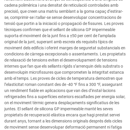
cadena polimèrica i una densitat de reticulació controlades amb
precisió, que creen una matriu semblant a la goma capaç d’estirar-
se, comprimir-se i tallar-se sense desenvolupar concentracions de
tensió que portin a la iniciació o propagació de fissures. Les proves
tècniques confirmen que el sellant de silicona GP impermeable
suporta el moviment de la junt fins a ±50 per cent de l’amplada
original de la junt, superant amb escreix els requisits típics de
moviment dels edificis i oferint marges de seguretat substancials en
condicions de càrrega excepcionals o assentaments. Les propietats
de relaxació de tensions eviten el desenvolupament de tensions
internes que fan que els sellants rígids s’arrenquin dels substrats o
desenvolupin microfissures que comprometen la integritat estanca
amb el temps. Les proves de cicles de temperatura demostren que
l’elasticitat roman constant des de -40 °F fins a 300 °F, assegurant
un rendiment fiable en aplicacions que van des d’instal·lacions
refrigerades fins a superfícies exteriors escalfades per energia solar,
on el moviment tèrmic genera desplaçaments significatius de les
juntes. El sellant de silicona GP impermeable manté les seves
propietats de recuperació elàstica encara que hagi prestat servei
durant anys, tornant a les dimensions originals després dels cicles
de moviment sense desenvolupar deformació permanent ni fatiga