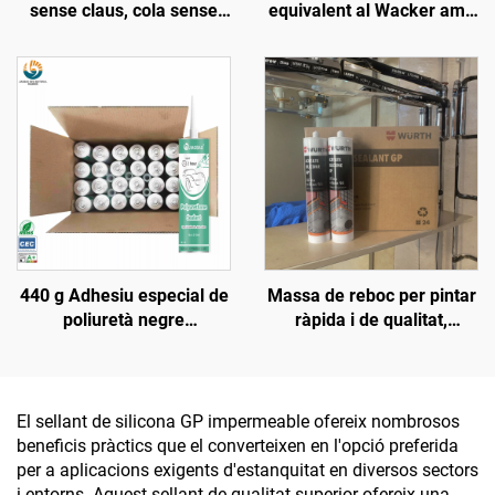
sense claus, cola sense
equivalent al Wacker amb
claus, sellant
resistència a altes
temperatures,
impermeable, clar i blanc
440 g Adhesiu especial de
Massa de reboc per pintar
poliuretà negre
ràpida i de qualitat,
impermeable per a sostres
popular al mercat, sense
de cotxe, reparació de
contracció, sellant
filtracions en claraboïgues
siliconat
de caixa, goma per a
El sellant de silicona GP impermeable ofereix nombrosos
parabrisa del davant
beneficis pràctics que el converteixen en l'opció preferida
per a aplicacions exigents d'estanquitat en diversos sectors
i entorns. Aquest sellant de qualitat superior ofereix una