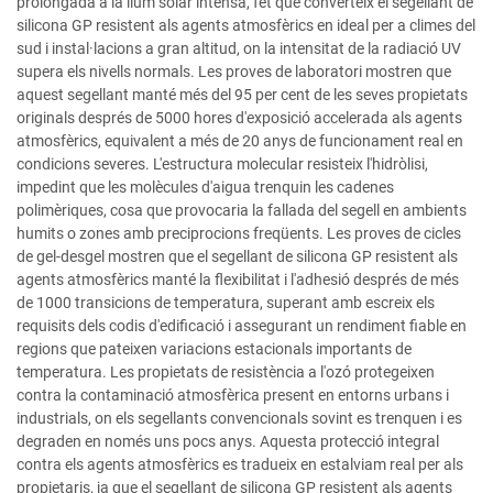
prolongada a la llum solar intensa, fet que converteix el segellant de
silicona GP resistent als agents atmosfèrics en ideal per a climes del
sud i instal·lacions a gran altitud, on la intensitat de la radiació UV
supera els nivells normals. Les proves de laboratori mostren que
aquest segellant manté més del 95 per cent de les seves propietats
originals després de 5000 hores d'exposició accelerada als agents
atmosfèrics, equivalent a més de 20 anys de funcionament real en
condicions severes. L'estructura molecular resisteix l'hidròlisi,
impedint que les molècules d'aigua trenquin les cadenes
polimèriques, cosa que provocaria la fallada del segell en ambients
humits o zones amb preciprocions freqüents. Les proves de cicles
de gel-desgel mostren que el segellant de silicona GP resistent als
agents atmosfèrics manté la flexibilitat i l'adhesió després de més
de 1000 transicions de temperatura, superant amb escreix els
requisits dels codis d'edificació i assegurant un rendiment fiable en
regions que pateixen variacions estacionals importants de
temperatura. Les propietats de resistència a l'ozó protegeixen
contra la contaminació atmosfèrica present en entorns urbans i
industrials, on els segellants convencionals sovint es trenquen i es
degraden en només uns pocs anys. Aquesta protecció integral
contra els agents atmosfèrics es tradueix en estalviam real per als
propietaris, ja que el segellant de silicona GP resistent als agents