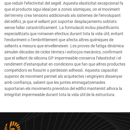
que reduïn l’efectivitat del segell. Aquesta elasticitat excepcional fa
que el producte sigui ideal per a zones sísmiques, on el moviment
del terreny crea tensions addicionals als sistemes de l’envolupant
del edifici, ja que el sellant pot suportar desplaçaments sobtats
sense fallar catastròficament. La formulació inclou plastificants
especialitzats que romanen efectius durant tota la vida útil, evitant
l’enduriment o l’embrittlement que afecta altres químiques de
sellants a mesura que envelleneixen. Les proves de fatiga dinàmica
simulen dècades de cicles tèrmics i esforços mecànics, confirmant
que el sellant de silicona GP impermeable conserva l’elasticitat i el
rendiment d’estanquitat en condicions que fan que altres productes
competidors es fissurin o perdessin adhesió. Aquesta capacitat
superior de moviment permet als arquitectes i enginyers dissenyar
amb confiança, sabent que les juntes emmagatzemades
suportaran els moviments previstos del edifici mantenint alhora la
integritat impermeable durant tota la vida útil de la estructura.