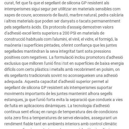
curat, fet que fa que el segellant de silicona GP resistent als
intemperismes sigui segur per utilitzar en materials sensibles com
xapes de coure, accessoris de llautó, marbre natural, pedra calcària
i altres materials que poden ser danyats o tacats permanentment
pels segellants àcids. Els protocols d'assaig demostren valors
d'adhesió excel·lents superiors a 200 PSI en materials de
construcció habituals com l'alumini, el vinil, el vidre, el formigó, la
maóneria i superfícies pintades, oferint confiança que les juntes
segellades mantindran la seva integritat tant sota pressions
positives com negatives. La formulació inclou promotors d'adhesió
exclusius que milloren l'unió fins i tot en superfícies de baixa energia
difícils com certs plàstics i metalls amb recobriment en polsim, on
els segellants tradicionals sovint no aconsegueixen una adhesió
adequada. Aquesta capacitat d'adhesió superior permet al
segellant de silicona GP resistent als intemperismes suportar
moviments importants de les juntes mantenint alhora segells
estanques, ja que l'unió forta evita la separació que condueix a vies
de fuita en aplicacions dinàmiques. La tecnologia d'adhesió
continua sent eficaç en rangs de temperatura des de condicions
sota zero fins a temperatures de servei elevades, assegurant un
rendiment fiable tant en ambients interiors amb control climàtic