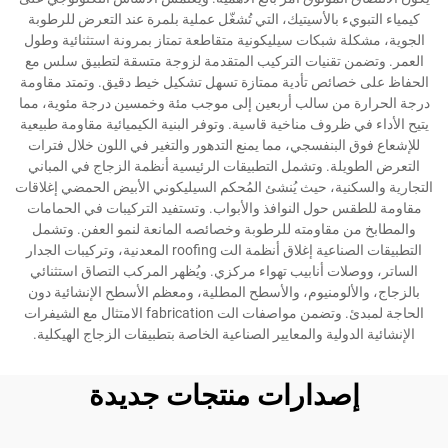
كيمياء التبويء بالأسيتيك، التي تُشغّل عملية بلمرة عند التعرض للرطوبة
الجوية، مشكلة شبكات سيليكونية متقاطعة تمتاز بمرونة استثنائية وطول
العمر. وتضمن تقنيات التركيب المتقدمة لزوجة متسقة لتطبيق سلس مع
الحفاظ على خصائص تأدية ممتازة تسهل تشكيل خيط دقيق. وتمتد مقاومة
درجة الحرارة من سالب أربعين إلى موجب مئة وخمسين درجة مئوية، مما
يتيح الأداء في ظروف مناخية قاسية. وتوفر البنية الكيميائية مقاومة طبيعية
للإشعاع فوق البنفسجي، مما يمنع التدهور والتغير في اللون خلال فترات
التعرض الطويلة. وتشمل التطبيقات الرئيسية أنظمة الزجاج في المباني
التجارية والسكنية، حيث يُنشئ المُحكم السيليكوني الأبيض الحمضي إغلاقات
مقاومة للطقس حول النوافذ والأبواب. وتستفيد التركيبات في الحمامات
والمطابخ من مقاومته للرطوبة وخصائصه المانعة لنمو العفن. وتشمل
التطبيقات الصناعية إغلاق أنظمة الت roofing المعدنية، وتركيبات الجدار
الساتر، ووصلات أنابيب تهواء مركزي. ويُظهر المركب التصاق استثنائي
بالزجاج، والألومنيوم، والأسطح المطلية، ومعظم الأسطح الإنشائية دون
الحاجة لمبدئ. وتضمن مواصفات الت fabrication الامتثال مع الشيفرات
الإنشائية الدولية والمعايير الصناعية الخاصة بتطبيقات الزجاج الهيكلية.
إصدارات منتجات جديدة