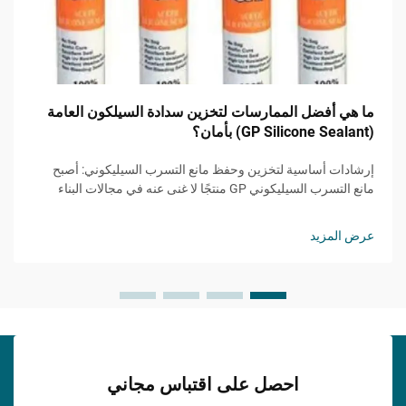
ما هي أفضل الممارسات لتخزين سدادة السيلكون العامة
(GP Silicone Sealant) بأمان؟
إرشادات أساسية لتخزين وحفظ مانع التسرب السيليكوني: أصبح
مانع التسرب السيليكوني GP منتجًا لا غنى عنه في مجالات البناء
والتحسينات المنزلية والتطبيقات الصناعية. ويُعد التخزين السليم أمرًا
بالغ الأهمية للحفاظ على فعاليته...
عرض المزيد
احصل على اقتباس مجاني