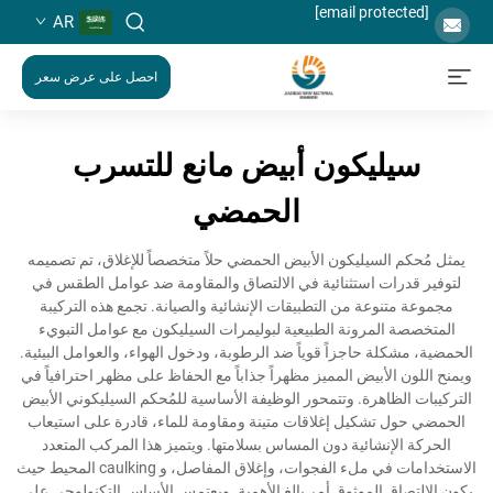
[email protected]
AR
احصل على عرض سعر
سيليكون أبيض مانع للتسرب
الحمضي
يمثل مُحكم السيليكون الأبيض الحمضي حلاً متخصصاً للإغلاق، تم تصميمه
لتوفير قدرات استثنائية في الالتصاق والمقاومة ضد عوامل الطقس في
مجموعة متنوعة من التطبيقات الإنشائية والصيانة. تجمع هذه التركيبة
المتخصصة المرونة الطبيعية لبوليمرات السيليكون مع عوامل التبويء
الحمضية، مشكلة حاجزاً قوياً ضد الرطوبة، ودخول الهواء، والعوامل البيئية.
ويمنح اللون الأبيض المميز مظهراً جذاباً مع الحفاظ على مظهر احترافياً في
التركيبات الظاهرة. وتتمحور الوظيفة الأساسية للمُحكم السيليكوني الأبيض
الحمضي حول تشكيل إغلاقات متينة ومقاومة للماء، قادرة على استيعاب
الحركة الإنشائية دون المساس بسلامتها. ويتميز هذا المركب المتعدد
الاستخدامات في ملء الفجوات، وإغلاق المفاصل، و caulking المحيط حيث
يكون الالتصاق الموثوق أمر بالغ الأهمية. ويعتمس الأساس التكنولوجي على