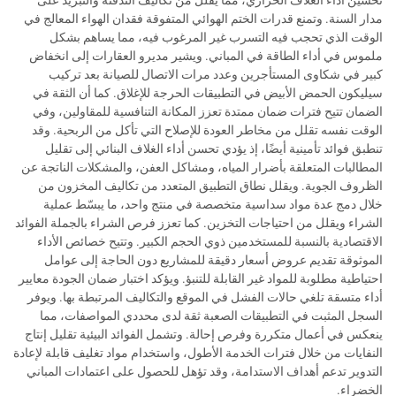
تحسين أداء الغلاف الحراري، مما يقلل من تكاليف التدفئة والتبريد على
مدار السنة. وتمنع قدرات الختم الهوائي المتفوقة فقدان الهواء المعالج في
الوقت الذي تحجب فيه التسرب غير المرغوب فيه، مما يساهم بشكل
ملموس في أداء الطاقة في المباني. ويشير مديرو العقارات إلى انخفاض
كبير في شكاوى المستأجرين وعدد مرات الاتصال للصيانة بعد تركيب
سيليكون الحمض الأبيض في التطبيقات الحرجة للإغلاق. كما أن الثقة في
الضمان تتيح فترات ضمان ممتدة تعزز المكانة التنافسية للمقاولين، وفي
الوقت نفسه تقلل من مخاطر العودة للإصلاح التي تأكل من الربحية. وقد
تنطبق فوائد تأمينية أيضًا، إذ يؤدي تحسن أداء الغلاف البنائي إلى تقليل
المطالبات المتعلقة بأضرار المياه، ومشاكل العفن، والمشكلات الناتجة عن
الظروف الجوية. ويقلل نطاق التطبيق المتعدد من تكاليف المخزون من
خلال دمج عدة مواد سداسية متخصصة في منتج واحد، ما يبسّط عملية
الشراء ويقلل من احتياجات التخزين. كما تعزز فرص الشراء بالجملة الفوائد
الاقتصادية بالنسبة للمستخدمين ذوي الحجم الكبير. وتتيح خصائص الأداء
الموثوقة تقديم عروض أسعار دقيقة للمشاريع دون الحاجة إلى عوامل
احتياطية مطلوبة للمواد غير القابلة للتنبؤ. ويؤكد اختبار ضمان الجودة معايير
أداء متسقة تلغي حالات الفشل في الموقع والتكاليف المرتبطة بها. ويوفر
السجل المثبت في التطبيقات الصعبة ثقة لدى محددي المواصفات، مما
ينعكس في أعمال متكررة وفرص إحالة. وتشمل الفوائد البيئية تقليل إنتاج
النفايات من خلال فترات الخدمة الأطول، واستخدام مواد تغليف قابلة لإعادة
التدوير تدعم أهداف الاستدامة، وقد تؤهل للحصول على اعتمادات المباني
الخضراء.