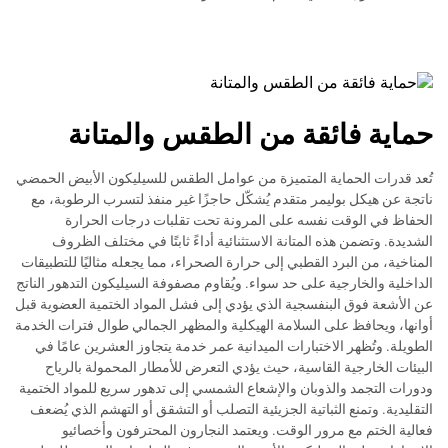
حماية فائقة من الطقس والمتانة
تُعد قدرات الحماية المتميزة من عوامل الطقس للسيليكون الأبيض الحمضي
ناتجة عن هيكل بوليمر متقدم يُشكّل حاجزًا غير منفذ لتسرب الرطوبة، مع
الحفاظ في الوقت نفسه على المرونة تحت تقلبات درجات الحرارة
الشديدة. وتضمن هذه المتانة الاستثنائية أداءً ثابتًا في مختلف الظروف
المناخية، من البرد القطبي إلى حرارة الصحراء، مما يجعله مثاليًا للتطبيقات
الداخلية والخارجية على حد سواء. ويُقاوم مصفوفة السيليكون التدهور الناتج
عن الأشعة فوق البنفسجية الذي يؤدي إلى فشل المواد الختمية العضوية قبل
أوانها، ويحافظ على السلامة الهيكلية والمظهر الجمالي طوال فترات الخدمة
الطويلة. وتُظهر الاختبارات الميدانية عمر خدمة يتجاوز العشرين عامًا في
البيئات الخارجية القاسية، حيث يؤدي التعرض للأمطار المحمولة بالرياح
ودورات التجمد والذوبان والإشعاع الشمسي إلى تدهور سريع للمواد الختمية
التقليدية. وتمنع الثباتية الجزيئية التصلب أو التشقق أو التهشم الذي يُضعف
فعالية الختم مع مرور الوقت. ويعتمد النجارون المحترفون وأخصائيو