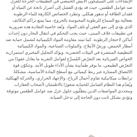
الإنشاءات على السيليكون الأبيض الحمضي في التطبيقات الحرجة للعزل
ضد عوامل الطقس، حيث قد يؤدي الفشل إلى أضرار ناتجة عن المياه أو
فقدان الطاقة أو تدهور هيكلي. وتطرد الخصائص الكارهة للماء الرطوبة
بفعالية مع السماح للرطوبة المحبوسة بالخروج، مما يمنع تراكم التكاثف
الذي يؤدي إلى نمو العفن أو تلف المواد. وتُعد خاصية النفاذية هذه ضرورية
في تطبيقات غلاف المبنى، حيث يجب التحكم في انتقال البخار دون إحداث
أماكن لاحتجاز الرطوبة. كما تمتد مقاومة المواد الكيميائية لتشمل حماية ضد
أمطار الحمض، ورشّ الأملاح، والملوثات الصناعية، والمواد الكيميائية
التنظيفية المنتشرة في البيئات الحضرية. ويؤكد التحليل المخبري استمرارية
الخواص الفيزيائية بعد التعرّض المُسرَّع لعوامل التعرية ما يعادل عقودًا من
التعرّض الطبيعي، ما يوفر طمأنينة بشأن الأداء طويل الأمد. وتتكوّن قوة
الالتصاق الممتازة عبر ربط كيميائي مع أسطح المادة الأساسية، مشكلةً
ترابطات ميكانيكية تقاوم أحمال الرياح، والإجهاد الحراري، والحركة الهيكلية.
ويُقدّم هذا النظام الشامل للحماية شعورًا بالاطمئنان لأصحاب العقارات
ومحددي المواصفات الذين يتطلّبون حلول عزل ضد عوامل الطقس موثوقة
وتؤدي بشكل ثابت دون الحاجة إلى تدخل الصيانة.