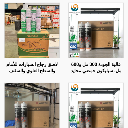
عالية الجودة 300 مل و600
لاصق زجاج السيارات للأمام
مل، سيليكون حمضي محايد
والسطح العلوي والسقف
GP، لاصق سيليكون أحادي
والفتحات، لتسرب المياه،
المكون بجودة تطابق
لاصق مقاوم للماء من البولي
Wacker، سعر مناسب للبناء
يوريثان، أسود قوي