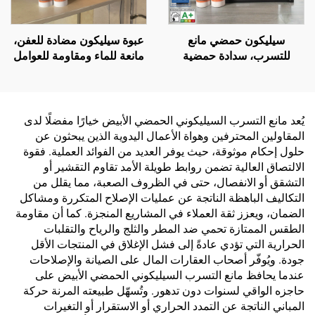
سيليكون حمضي مانع
عبوة سيليكون مضادة للعفن،
للتسرب، سدادة حمضية
مانعة للماء ومقاومة للعوامل
متعددة الأغراض، سيليكون
الجوية، لاصقة متعادلة 300
حمضي عام
مل، للبيع بالجملة من المصنع،
للاستخدام في البناء
يُعد مانع التسرب السيليكوني الحمضي الأبيض خيارًا مفضلًا لدى
المقاولين المحترفين وهواة الأعمال اليدوية الذين يبحثون عن
حلول إحكام موثوقة، حيث يوفر العديد من الفوائد العملية. فقوة
الالتصاق العالية تضمن روابط طويلة الأمد تقاوم التقشير أو
التشقق أو الانفصال، حتى في الظروف الصعبة، مما يقلل من
التكاليف الباهظة الناتجة عن عمليات الإصلاح المتكررة ومشاكل
الضمان، ويعزز ثقة العملاء في المشاريع المنجزة. كما أن مقاومة
الطقس الممتازة تحمي ضد المطر والثلج والرياح والتقلبات
الحرارية التي تؤدي عادةً إلى فشل الإغلاق في المنتجات الأقل
جودة. ويُوفّر أصحاب العقارات المال على الصيانة والإصلاحات
عندما يحافظ مانع التسرب السيليكوني الحمضي الأبيض على
حاجزه الواقي لسنوات دون تدهور. وتُسهّل طبيعته المرنة حركة
المباني الناتجة عن التمدد الحراري أو الاستقرار أو التغيرات