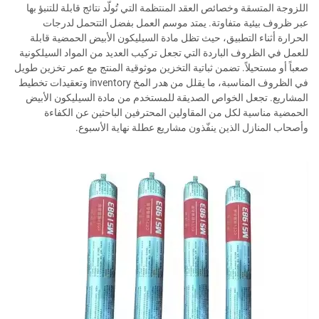
اللزوجة المتسقة وخصائص العقد المنتظمة التي تُولّد نتائج قابلة للتنبؤ بها
عبر ظروف بيئية متفاوتة. يمتد موسم العمل بفضل التتحمل لدرجات
الحرارة أثناء التطبيق، حيث تظل مادة السيليكون الأبيض الحمضية قابلة
للعمل في الظروف الباردة التي تجعل تركيب العديد من المواد السيلكونية
صعباً أو مستحيلاً. تضمن ثباتية التخزين موثوقية المنتج مع عمر تخزين طويل
في الظروف المناسبة، ما يقلل من هدر المخ inventory وتعقيدات تخطيط
المشاريع. تجعل الخواص الصديقة للمستخدم من مادة السيليكون الأبيض
الحمضية مناسية لكل من المقاولين المحترفين الباحثين عن الكفاءة
وأصحاب المنازل الذين ينفّذون مشاريع عطلة نهاية الأسبوع.