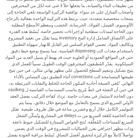
من تطبيقات البناء والصيانة، ما يجعلها حلاً لا غنى عنه لكل من المحترفين
وأصحاب المنازل على حد سواء. توافقية الركيزة الواسعة تلغي الحاجة إلى
منتجات متخصصة متعددة، حيث ترتبط هذه التركيبة الواحدة بفعالية بالزجاج،
الألومنيوم، الفينيل، الفولاذ، الخرسانة، الخشب ومعظم الأسطح المطلية
دون الحاجة لمبدئات سطحية أو إجراءات تحضير خاصة. تُبسّط هذه القدرة
على الالتصاق الشامل إدارة المخ inventory بينما تقلل من تعقيد المشروع
وتكاليف المواد. تضمن القوام السلس غير القابل للانهيار سهولة التطبيق
باستخدام معدات الت dispensing القياسية، مما يسمح بوضع خيط دقيق
حتى في المواقع العمودية أو العلوية حيث قد يهبط أو يسيل العديد من المواد
السيلكونية. يقدّر المُطبقون المحترفون الوقت الطويل نسبياً للعمل الذي
يتيح تشكيل وتنعيم السطح للحصول على مظهر نهائي مثالي، في حين تتيح
طبيعتها المتسامحة الت corrections أثناء التطبيق دون المساس بالأداء
النهائي. تُلغي الصيغة أحادية المكون الحاجة للخلط والنفايات المرتبطة به،
في حين أن التعبئة في خَطّ مُريح يناسب المسدسات القياسية ل caulking
دون الحاجة لاستثمار في معدات خاصة. تزداد كفاءة التركيب بفضل العقد
الأولي السريع الذي يسمح بالتعامل مع الموضع خلال دقائق، بينما يتم
التبوليمر الكامل خلال أربع وعشرين ساعة في ظل ظروف طبيعية. تقلل
هذه الخاصية للعَقد السريع من ت delays في المشاريع وتُمكّن الشغل
السريع للمساحات المُغلَّفَة. تُنتج الخواص الممتازة للتشكيل خيوط ناعقة
وذات مظهر احترافي يعزز الجماليات للمشروع في الوقت الذي يضمن
تواصلاً كاملاً مع الركيزة لتحقيق أفضل التصاق. تُبسّط مراقبة الجودة بفضل