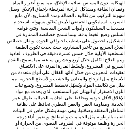
الهيكلية، دون المساس بسلامة الإغلاق، مما يمنع أضرار المياه
وفقدان الطاقة ومشاكل الراحة المرتبطة بإخفاق الإغلاق. ويقلل
سهولة التركيب من تكاليف العمالة ومدة المشاريع، لأن مانع
التسرب السيليكوني الحمضي الأبيض يُطبّق بسهولة باستخدام
مسدسات السيليكون وأدوات الشحن القياسية. وتتيح قوامه
السلس وضع الخيط بدقة، بينما تسمح خصائصه الممتازة في
التشكيل بالحصول على تشطيب احترافي الجودة. وتقلل خصائص
العلاج السريع من تأخير المشاريع، حيث يحدث تكوين الطبقة
السطحية الأولية خلال خمس عشرة دقيقة في الظروف العادية.
ويتم العلاج الكامل خلال أربع وعشرين ساعة، مما يسمح بالتقدم
السريع في المشروع. وتُبسّط القدرة المرنة على الالتصاق
تعقيدات المخزون من خلال أدائها الفعّال على أنواع متعددة من
الأسطح مثل الزجاج والمعادن والخشب والأسطح الحجرية، مما
يقلل من تكاليف المواد ويُسهّل تخطيط المشروع. وتمنع ثبات
اللون الاصفرار أو البهتان غير المستحب الذي يحدث مع مواد
الإغلاق الأقل جودة، ويحافظ على الجاذبية الجمالية طوال عمر
الخدمة. ومقاومة العفن والعفن الفطري تحافظ على نظافة
المناطق المغلقة وصحّتها، وهي مهمة بشكل خاص في البيئات
الغنية بالرطوبة مثل الحمامات والمطابخ. ويضمن أداء درجة
الحرارة وظيفة موثوقة في الظروف القصوى من الحرارة أو