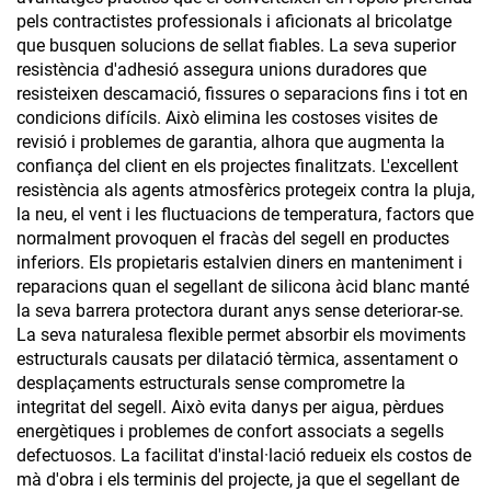
pels contractistes professionals i aficionats al bricolatge
que busquen solucions de sellat fiables. La seva superior
resistència d'adhesió assegura unions duradores que
resisteixen descamació, fissures o separacions fins i tot en
condicions difícils. Això elimina les costoses visites de
revisió i problemes de garantia, alhora que augmenta la
confiança del client en els projectes finalitzats. L'excellent
resistència als agents atmosfèrics protegeix contra la pluja,
la neu, el vent i les fluctuacions de temperatura, factors que
normalment provoquen el fracàs del segell en productes
inferiors. Els propietaris estalvien diners en manteniment i
reparacions quan el segellant de silicona àcid blanc manté
la seva barrera protectora durant anys sense deteriorar-se.
La seva naturalesa flexible permet absorbir els moviments
estructurals causats per dilatació tèrmica, assentament o
desplaçaments estructurals sense comprometre la
integritat del segell. Això evita danys per aigua, pèrdues
energètiques i problemes de confort associats a segells
defectuosos. La facilitat d'instal·lació redueix els costos de
mà d'obra i els terminis del projecte, ja que el segellant de