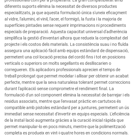
professionals com per a propietaris. La gran compatibilitat amb
diferents suports elimina la necessitat de diversos productes
especialitzats, ja que aquesta formulació única s'uneix eficaçment
al vidre, l'alumini, el vinil, l'acer, el formigó, la fusta i la majoria de
superfícies pintades sense requerir imprimacions ni procediments
especials de preparació. Aquesta capacitat universal d'adherència
simplifica la gestió d'inventari alhora que redueix la complexitat del
projecte i els costos dels materials. La consistència suau i no fluïda
assegura una aplicació fàcil amb equips estàndard de dispensació,
permetent una col·locació precisa del cordó fins i tot en posicions
verticals o superiors on molts segellants es deslliscarien o
corregueren. Els aplicadors professionals aprecien el temps de
treball prolongat que permet modelar i allisar per obtenir un acabat
perfecte, mentre que la seva naturalesa tolerant permet correccions
durant l'aplicació sense comprometre el rendiment final. La
formulació d'un sol component elimina la necessitat de barrejar i els
residus associats, mentre que l'envasat pràctic en cartutxos és
compatible amb pistoles estàndard per a juntures, permetent un ús
immediat sense necessitat d'invertir en equips especials. L'eficiència
de la instal·lació augmenta gràcies a la curació inicial ràpida que
permet manipular-lo en pocs minuts, mentre que la polimerització
completa es produeix en vint-i-quatre hores en condicions normals.