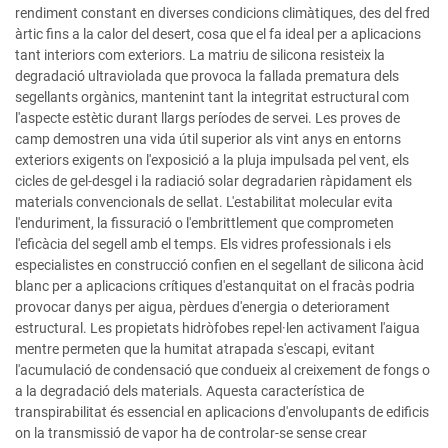
rendiment constant en diverses condicions climàtiques, des del fred
àrtic fins a la calor del desert, cosa que el fa ideal per a aplicacions
tant interiors com exteriors. La matriu de silicona resisteix la
degradació ultraviolada que provoca la fallada prematura dels
segellants orgànics, mantenint tant la integritat estructural com
l'aspecte estètic durant llargs períodes de servei. Les proves de
camp demostren una vida útil superior als vint anys en entorns
exteriors exigents on l'exposició a la pluja impulsada pel vent, els
cicles de gel-desgel i la radiació solar degradarien ràpidament els
materials convencionals de sellat. L'estabilitat molecular evita
l'enduriment, la fissuració o l'embrittlement que comprometen
l'eficàcia del segell amb el temps. Els vidres professionals i els
especialistes en construcció confien en el segellant de silicona àcid
blanc per a aplicacions crítiques d'estanquitat on el fracàs podria
provocar danys per aigua, pèrdues d'energia o deteriorament
estructural. Les propietats hidròfobes repel·len activament l'aigua
mentre permeten que la humitat atrapada s'escapi, evitant
l'acumulació de condensació que condueix al creixement de fongs o
a la degradació dels materials. Aquesta característica de
transpirabilitat és essencial en aplicacions d'envolupants de edificis
on la transmissió de vapor ha de controlar-se sense crear