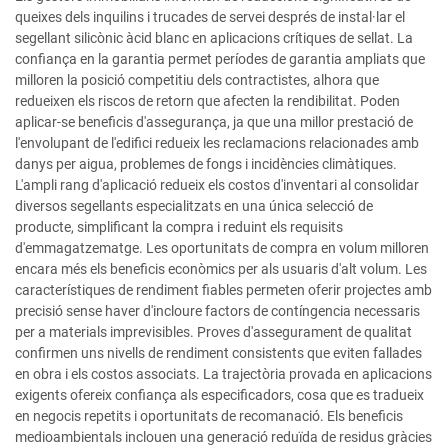
queixes dels inquilins i trucades de servei després de instal·lar el
segellant silicònic àcid blanc en aplicacions crítiques de sellat. La
confiança en la garantia permet períodes de garantia ampliats que
milloren la posició competitiu dels contractistes, alhora que
redueixen els riscos de retorn que afecten la rendibilitat. Poden
aplicar-se beneficis d'assegurança, ja que una millor prestació de
l'envolupant de l'edifici redueix les reclamacions relacionades amb
danys per aigua, problemes de fongs i incidències climàtiques.
L'ampli rang d'aplicació redueix els costos d'inventari al consolidar
diversos segellants especialitzats en una única selecció de
producte, simplificant la compra i reduint els requisits
d'emmagatzematge. Les oportunitats de compra en volum milloren
encara més els beneficis econòmics per als usuaris d'alt volum. Les
característiques de rendiment fiables permeten oferir projectes amb
precisió sense haver d'incloure factors de contíngencia necessaris
per a materials imprevisibles. Proves d'assegurament de qualitat
confirmen uns nivells de rendiment consistents que eviten fallades
en obra i els costos associats. La trajectòria provada en aplicacions
exigents ofereix confiança als especificadors, cosa que es tradueix
en negocis repetits i oportunitats de recomanació. Els beneficis
medioambientals inclouen una generació reduïda de residus gràcies