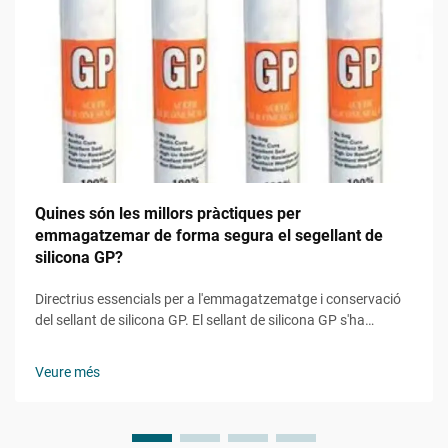
Quines són les millors pràctiques per
emmagatzemar de forma segura el segellant de
silicona GP?
Directrius essencials per a l'emmagatzematge i conservació
del sellant de silicona GP. El sellant de silicona GP s'ha
convertit en un producte indispensable en aplicacions de
construcció, reforma domèstica i industrials.
Veure més
L'emmagatzematge adequat és crucial no només per
mantenir la seva eficàcia...