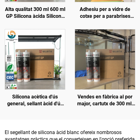
Alta qualitat 300 ml 600 ml
Adhesiu per a vidre de
GP Silicona àcida Silicona
cotxe per a parabrises
neutra Sellant mateix que
davanters, sostres,
Wacker Qualitat Adhesiu
claraboïgues, adhesiu
monocomponent Preu
impermeable contra fuites
d'aigua, poliuretà fort,
negre
Sílicona acètica d'ús
Vendes en fàbrica al por
general, sellant àcid d'ús
major, cartutx de 300 ml,
general, sellant de sílice
adhesiu neutre
acètica
impermeable i resistent
als intempèries, silicó
antimoquil per a la
El segellant de silicona àcid blanc ofereix nombrosos
construcció
avantatges pràctics que el converteixen en l'opció preferida