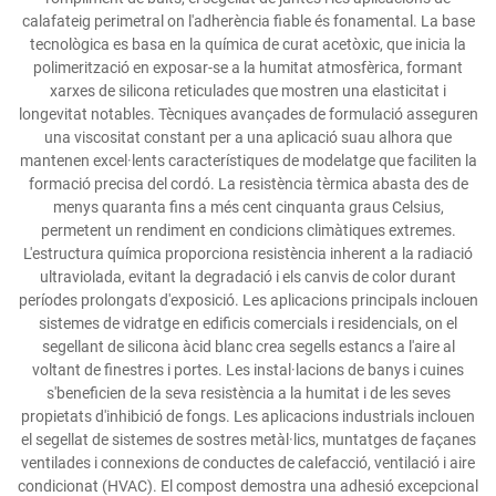
calafateig perimetral on l'adherència fiable és fonamental. La base
tecnològica es basa en la química de curat acetòxic, que inicia la
polimerització en exposar-se a la humitat atmosfèrica, formant
xarxes de silicona reticulades que mostren una elasticitat i
longevitat notables. Tècniques avançades de formulació asseguren
una viscositat constant per a una aplicació suau alhora que
mantenen excel·lents característiques de modelatge que faciliten la
formació precisa del cordó. La resistència tèrmica abasta des de
menys quaranta fins a més cent cinquanta graus Celsius,
permetent un rendiment en condicions climàtiques extremes.
L'estructura química proporciona resistència inherent a la radiació
ultraviolada, evitant la degradació i els canvis de color durant
períodes prolongats d'exposició. Les aplicacions principals inclouen
sistemes de vidratge en edificis comercials i residencials, on el
segellant de silicona àcid blanc crea segells estancs a l'aire al
voltant de finestres i portes. Les instal·lacions de banys i cuines
s'beneficien de la seva resistència a la humitat i de les seves
propietats d'inhibició de fongs. Les aplicacions industrials inclouen
el segellat de sistemes de sostres metàl·lics, muntatges de façanes
ventilades i connexions de conductes de calefacció, ventilació i aire
condicionat (HVAC). El compost demostra una adhesió excepcional