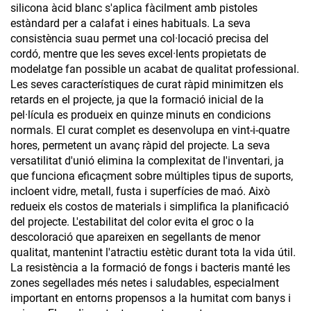
silicona àcid blanc s'aplica fàcilment amb pistoles
estàndard per a calafat i eines habituals. La seva
consistència suau permet una col·locació precisa del
cordó, mentre que les seves excel·lents propietats de
modelatge fan possible un acabat de qualitat professional.
Les seves característiques de curat ràpid minimitzen els
retards en el projecte, ja que la formació inicial de la
pel·lícula es produeix en quinze minuts en condicions
normals. El curat complet es desenvolupa en vint-i-quatre
hores, permetent un avanç ràpid del projecte. La seva
versatilitat d'unió elimina la complexitat de l'inventari, ja
que funciona eficaçment sobre múltiples tipus de suports,
incloent vidre, metall, fusta i superfícies de maó. Això
redueix els costos de materials i simplifica la planificació
del projecte. L'estabilitat del color evita el groc o la
descoloració que apareixen en segellants de menor
qualitat, mantenint l'atractiu estètic durant tota la vida útil.
La resistència a la formació de fongs i bacteris manté les
zones segellades més netes i saludables, especialment
important en entorns propensos a la humitat com banys i