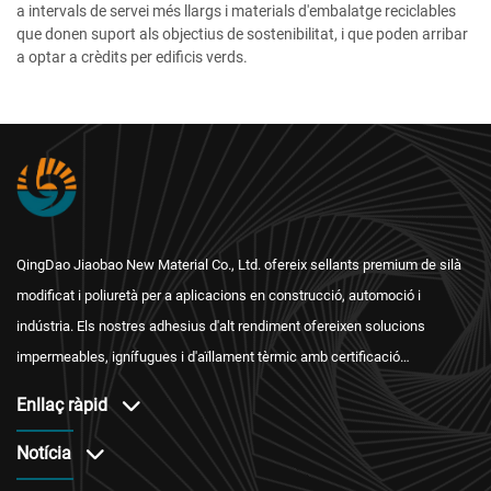
a intervals de servei més llargs i materials d'embalatge reciclables
que donen suport als objectius de sostenibilitat, i que poden arribar
a optar a crèdits per edificis verds.
QingDao Jiaobao New Material Co., Ltd. ofereix sellants premium de silà
modificat i poliuretà per a aplicacions en construcció, automoció i
indústria. Els nostres adhesius d'alt rendiment ofereixen solucions
impermeables, ignífugues i d'aïllament tèrmic amb certificació
internacional i un servei postvenda fiable.
Enllaç ràpid
Notícia