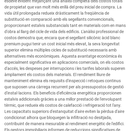
esdevé evident mitjançant una anàlisi completa dels costos totals
de propietat que van molt més enllà del preu inicial de compra. La
vida útil prolongada redueix dràsticament la freqüència de
substitució en comparació amb els segellants convencionals,
proporcionant estalvis substancials tant en materials com en mans
d'obra al llarg del cicle de vida dels edificis. L'anàlisi professional de
costos demostra que, encara que el segellant silicònic àcid blanc
premium pugui tenir un cost inicial més elevat, la seva longevitat
superior elimina múltiples cicles de substitució necessaris amb
alternatives més econòmiques. Aquesta avantatge econòmica és
especialment significativa en aplicacions comercials, on els costos
d'accés, les despeses per interrupcions i les tarifes laborals superen
àmpliament els costos dels materials. El rendiment lliure de
manteniment elimina els requisits d'inspecció i retoques continus
que suposen una càrrega recurrent per als pressupostos de gestió
d'instal·lacions. Els beneficis d'eficiència energètica proporcionen
estalvis addicionals gràcies a una millor prestació de l'envolupant
tèrmic, que redueix els costos de calefacció i refrigeració tot l'any.
Les capacitats superiors d'estanquitat d'aire eviten la pèrdua d'aire
condicionat alhora que bloquegen la infiltració no desitjada,
contribuint de manera mesurable al rendiment energètic de l'edifici.
Els gestors immobiliaris informen de reduccions significatives de