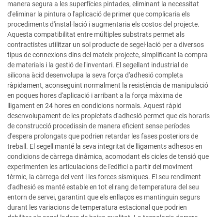
manera segura a les superfícies pintades, eliminant la necessitat
d'eliminar la pintura o l'aplicació de primer que complicaria els
procediments d'instal·lació i augmentaria els costos del projecte.
Aquesta compatibilitat entre múltiples substrats permet als
contractistes utilitzar un sol producte de segel·lació per a diversos
tipus de connexions dins del mateix projecte, simplificant la compra
de materials i la gestió de l'inventari. El segellant industrial de
silicona àcid desenvolupa la seva força d'adhesió completa
ràpidament, aconseguint normalment la resistència de manipulació
en poques hores d'aplicació i arribant a la força màxima de
lligament en 24 hores en condicions normals. Aquest ràpid
desenvolupament de les propietats d'adhesió permet que els horaris
de construcció procedissin de manera eficient sense períodes
d'espera prolongats que podrien retardar les fases posteriors de
treball. El segell manté la seva integritat de lligaments adhesos en
condicions de càrrega dinàmica, acomodant els cicles de tensió que
experimenten les articulacions de l'edifici a partir del moviment
tèrmic, la càrrega del vent i les forces sísmiques. El seu rendiment
d'adhesió es manté estable en tot el rang de temperatura del seu
entorn de servei, garantint que els enllaços es mantinguin segurs
durant les variacions de temperatura estacional que podrien