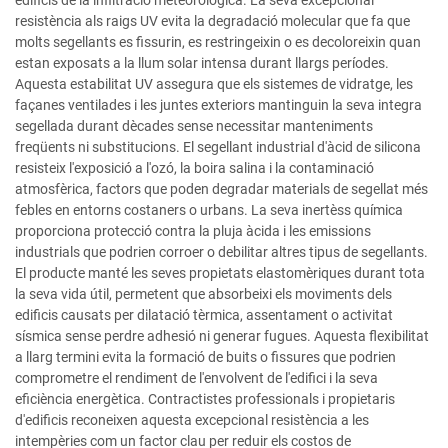
edificis de la infiltració meteorològica. La seva excepcional
resistència als raigs UV evita la degradació molecular que fa que
molts segellants es fissurin, es restringeixin o es decoloreixin quan
estan exposats a la llum solar intensa durant llargs períodes.
Aquesta estabilitat UV assegura que els sistemes de vidratge, les
façanes ventilades i les juntes exteriors mantinguin la seva integra
segellada durant dècades sense necessitar manteniments
freqüents ni substitucions. El segellant industrial d'àcid de silicona
resisteix l'exposició a l'ozó, la boira salina i la contaminació
atmosfèrica, factors que poden degradar materials de segellat més
febles en entorns costaners o urbans. La seva inertèss química
proporciona protecció contra la pluja àcida i les emissions
industrials que podrien corroer o debilitar altres tipus de segellants.
El producte manté les seves propietats elastomèriques durant tota
la seva vida útil, permetent que absorbeixi els moviments dels
edificis causats per dilatació tèrmica, assentament o activitat
sísmica sense perdre adhesió ni generar fugues. Aquesta flexibilitat
a llarg termini evita la formació de buits o fissures que podrien
comprometre el rendiment de l'envolvent de l'edifici i la seva
eficiència energètica. Contractistes professionals i propietaris
d'edificis reconeixen aquesta excepcional resistència a les
intempèries com un factor clau per reduir els costos de