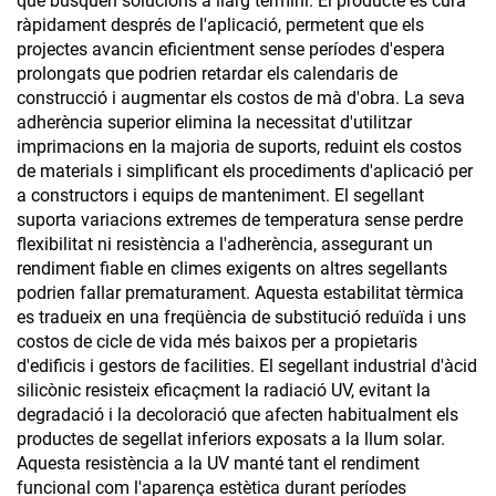
que busquen solucions a llarg termini. El producte es cura
ràpidament després de l'aplicació, permetent que els
projectes avancin eficientment sense períodes d'espera
prolongats que podrien retardar els calendaris de
construcció i augmentar els costos de mà d'obra. La seva
adherència superior elimina la necessitat d'utilitzar
imprimacions en la majoria de suports, reduint els costos
de materials i simplificant els procediments d'aplicació per
a constructors i equips de manteniment. El segellant
suporta variacions extremes de temperatura sense perdre
flexibilitat ni resistència a l'adherència, assegurant un
rendiment fiable en climes exigents on altres segellants
podrien fallar prematurament. Aquesta estabilitat tèrmica
es tradueix en una freqüència de substitució reduïda i uns
costos de cicle de vida més baixos per a propietaris
d'edificis i gestors de facilities. El segellant industrial d'àcid
silicònic resisteix eficaçment la radiació UV, evitant la
degradació i la decoloració que afecten habitualment els
productes de segellat inferiors exposats a la llum solar.
Aquesta resistència a la UV manté tant el rendiment
funcional com l'aparença estètica durant períodes