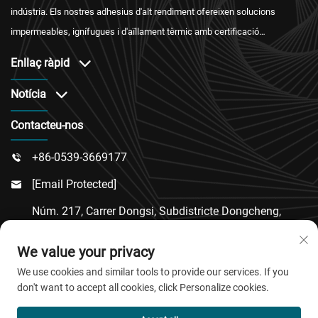
indústria. Els nostres adhesius d'alt rendiment ofereixen solucions
impermeables, ignífugues i d'aïllament tèrmic amb certificació
internacional i un servei postvenda fiable.
Enllaç ràpid
Notícia
Contacteu-nos
+86-0539-3669177

[email Protected]

Núm. 217, Carrer Dongsi, Subdistricte Dongcheng,
Comtat De Linqu, Ciutat De Weifang, Província De

We value your privacy
Shandong
We use cookies and similar tools to provide our services. If you
don't want to accept all cookies, click Personalize cookies.
Copyright © 2026 QingDao Jiaobao New Material Co.,Ltd.