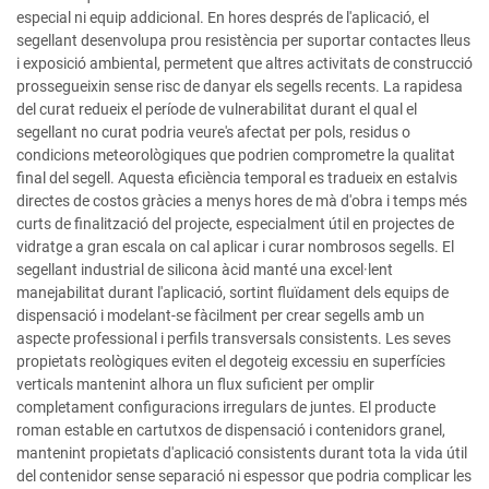
especial ni equip addicional. En hores després de l'aplicació, el
segellant desenvolupa prou resistència per suportar contactes lleus
i exposició ambiental, permetent que altres activitats de construcció
prossegueixin sense risc de danyar els segells recents. La rapidesa
del curat redueix el període de vulnerabilitat durant el qual el
segellant no curat podria veure's afectat per pols, residus o
condicions meteorològiques que podrien comprometre la qualitat
final del segell. Aquesta eficiència temporal es tradueix en estalvis
directes de costos gràcies a menys hores de mà d'obra i temps més
curts de finalització del projecte, especialment útil en projectes de
vidratge a gran escala on cal aplicar i curar nombrosos segells. El
segellant industrial de silicona àcid manté una excel·lent
manejabilitat durant l'aplicació, sortint fluïdament dels equips de
dispensació i modelant-se fàcilment per crear segells amb un
aspecte professional i perfils transversals consistents. Les seves
propietats reològiques eviten el degoteig excessiu en superfícies
verticals mantenint alhora un flux suficient per omplir
completament configuracions irregulars de juntes. El producte
roman estable en cartutxos de dispensació i contenidors granel,
mantenint propietats d'aplicació consistents durant tota la vida útil
del contenidor sense separació ni espessor que podria complicar les