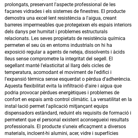
prolongats, preservant l'aspecte professional de les
façanes vidrades i els sistemes de finestres. El producte
demostra una excel·lent resistència a l'aigua, creant
barreres impermeables que protegeixen els espais interiors
dels danys per humitat i problemes estructurals
relacionats. Les seves propietats de resistència química
permeten el seu ús en entorns industrials on hi ha
exposició regular a agents de neteja, dissolvents i àcids
lleus sense comprometre la integritat del segell. El
segellant manté l'elasticitat al llarg dels cicles de
temperatura, acomodant el moviment de l'edifici i
l'expansió tèrmica sense esquerdat o pèrdua d'adherència.
Aquesta flexibilitat evita la infiltració d'aire i aigua que
podria provocar pèrdues energètiques i problemes de
confort en espais amb control climàtic. La versatilitat en la
instal·lació permet l'aplicació mitjançant equips
dispensadors estàndard, reduint els requisits de formació i
permetent que el personal existent aconsegueixi resultats
professionals. El producte s'uneix eficaçment a diversos
materials, incloent-hi alumini, acer, vidre i superfícies