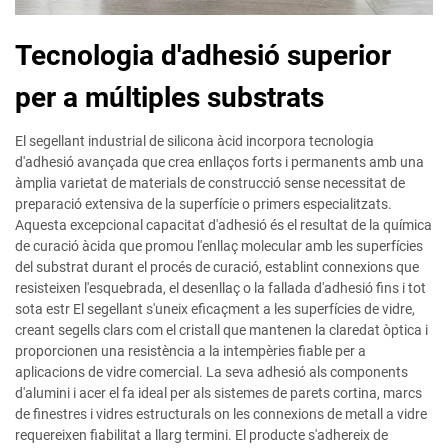
Tecnologia d'adhesió superior
per a múltiples substrats
El segellant industrial de silicona àcid incorpora tecnologia
d'adhesió avançada que crea enllaços forts i permanents amb una
àmplia varietat de materials de construcció sense necessitat de
preparació extensiva de la superfície o primers especialitzats.
Aquesta excepcional capacitat d'adhesió és el resultat de la química
de curació àcida que promou l'enllaç molecular amb les superfícies
del substrat durant el procés de curació, establint connexions que
resisteixen l'esquebrada, el desenllaç o la fallada d'adhesió fins i tot
sota estr El segellant s'uneix eficaçment a les superfícies de vidre,
creant segells clars com el cristall que mantenen la claredat òptica i
proporcionen una resistència a la intempèries fiable per a
aplicacions de vidre comercial. La seva adhesió als components
d'alumini i acer el fa ideal per als sistemes de parets cortina, marcs
de finestres i vidres estructurals on les connexions de metall a vidre
requereixen fiabilitat a llarg termini. El producte s'adhereix de