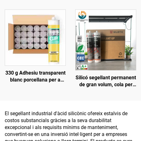
1200, segellant de silicona
resistència a altes
resistent al calor
temperatures,
impermeable, clar i blanc
330 g Adhesiu transparent
Silicó segellant permanent
blanc porcellana per a
de gran volum, cola per
vidre, segellant per a
vidre, adhesiu d'alta
portes i finestres,
densitat, clar, curat amb
impermeable, resistent a
àcid acètic, proveïdors de
la humitat, assecat ràpid
silicó, duració de 9 mesos
El segellant industrial d'àcid silicònic ofereix estalvis de
costos substancials gràcies a la seva durabilitat
excepcional i als requisits mínims de manteniment,
convertint-se en una inversió intel·ligent per a empreses