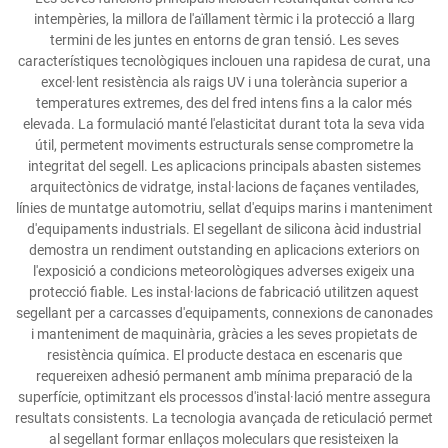
intempèries, la millora de l'aïllament tèrmic i la protecció a llarg
termini de les juntes en entorns de gran tensió. Les seves
característiques tecnològiques inclouen una rapidesa de curat, una
excel·lent resistència als raigs UV i una tolerància superior a
temperatures extremes, des del fred intens fins a la calor més
elevada. La formulació manté l'elasticitat durant tota la seva vida
útil, permetent moviments estructurals sense comprometre la
integritat del segell. Les aplicacions principals abasten sistemes
arquitectònics de vidratge, instal·lacions de façanes ventilades,
línies de muntatge automotriu, sellat d'equips marins i manteniment
d'equipaments industrials. El segellant de silicona àcid industrial
demostra un rendiment outstanding en aplicacions exteriors on
l'exposició a condicions meteorològiques adverses exigeix una
protecció fiable. Les instal·lacions de fabricació utilitzen aquest
segellant per a carcasses d'equipaments, connexions de canonades
i manteniment de maquinària, gràcies a les seves propietats de
resistència química. El producte destaca en escenaris que
requereixen adhesió permanent amb mínima preparació de la
superfície, optimitzant els processos d'instal·lació mentre assegura
resultats consistents. La tecnologia avançada de reticulació permet
al segellant formar enllaços moleculars que resisteixen la