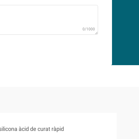
0/1000
silicona àcid de curat ràpid