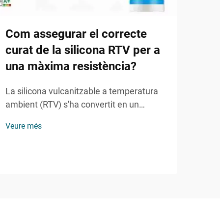
ecol
bene
Com assegurar el correcte
mant
curat de la silicona RTV per a
una màxima resistència?
La silicona vulcanitzable a temperatura
ambient (RTV) s'ha convertit en un
material indispensable en nombroses
Veure més
aplicacions industrials i comercials degut
a la seva excepcional flexibilitat,
durabilitat i resistència química.
Comprendre com curar correctament la
silicona RTV és...