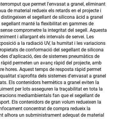
ninterromput que permet l'envasat a granel, eliminant
vant
ua de material redueix els retards en el projecte i
distingeixen el segellant de silicona àcid a granel
l segellant manté la flexibilitat en gammes de
ense comprometre la integritat del segell. Aquesta
niment i allargant els intervals de servei. Les
osició a la radiació UV, la humitat i les variacions
propietats de conformació del segellant de silicona
odes d'aplicació, des de sistemes pneumàtics de
at ràpid permeten un avanç ràpid del projecte, amb
atre hores. Aquest temps de resposta ràpid permet
ualitat s'aprofita dels sistemes d'envasat a granel
s. Els contenidors hermètics a granel eviten la
ment per lots asseguren la traçabilitat en tota la
deracions mediambientals fan que el segellant de
ansport. Els contenidors de gran volum redueixen la
 L'enfocament concentrat de compra redueix la
int alhora un subministrament adequat de material