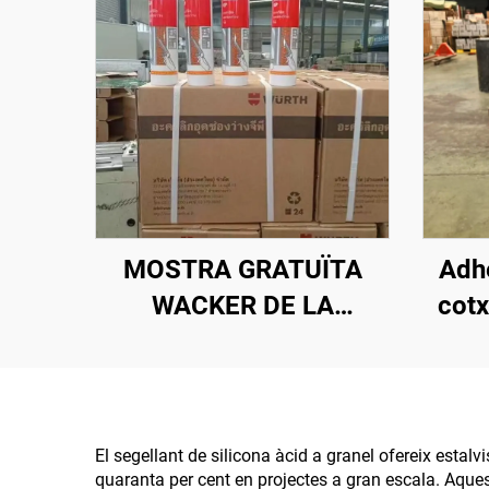
MOSTRA GRATUÏTA
Adhe
WACKER DE LA
cotx
MATEIXA QUALITAT,
da
OEM, SELLANT DE
cla
SILICONA
im
TRANSPARENT BARAT,
fuite
El segellant de silicona àcid a granel ofereix estal
quaranta per cent en projectes a gran escala. Aques
PREU BAIX, ADHESIU