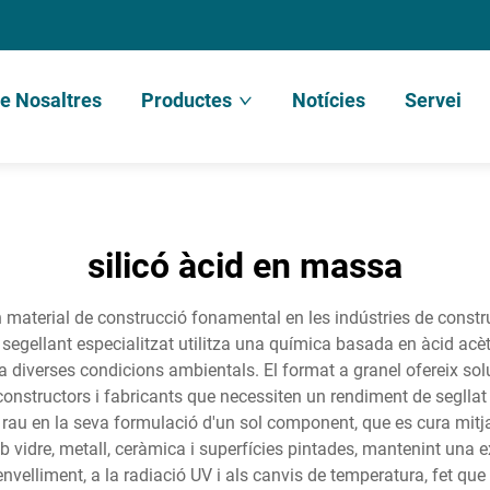
e Nosaltres
Productes
Notícies
Servei
silicó àcid en massa
n material de construcció fonamental en les indústries de constr
 segellant especialitzat utilitza una química basada en àcid acèt
sota diverses condicions ambientals. El format a granel ofereix s
onstructors i fabricants que necessiten un rendiment de segllat 
l rau en la seva formulació d'un sol component, que es cura mitj
dre, metall, ceràmica i superfícies pintades, mantenint una excel
nvelliment, a la radiació UV i als canvis de temperatura, fet que