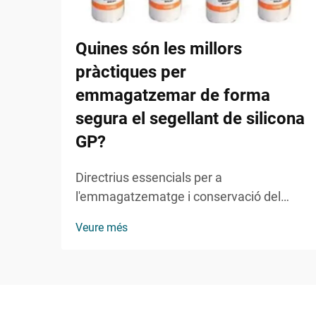
Quines són les millors
pràctiques per
emmagatzemar de forma
segura el segellant de silicona
GP?
Directrius essencials per a
l'emmagatzematge i conservació del
sellant de silicona GP. El sellant de
Veure més
silicona GP s'ha convertit en un producte
indispensable en aplicacions de
construcció, reforma domèstica i
industrials. L'emmagatzematge adequat
és crucial no només per mantenir la seva