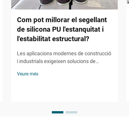
Com pot millorar el segellant
de silicona PU l'estanquitat i
l'estabilitat estructural?
Les aplicacions modernes de construcció
i industrials exigeixen solucions de
segellat fiables que puguin suportar
Veure més
condicions meteorològiques extremes
mantenint la integritat estructural. El
segellant de silicona PU s'ha consolidat
com a opció preferida per a constructors i
enginyers...