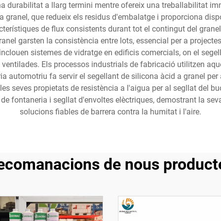
urabilitat a llarg termini mentre ofereix una treballabilitat im
granel, que redueix els residus d'embalatge i proporciona dispon
terístiques de flux consistents durant tot el contingut del grane
anel garsten la consistència entre lots, essencial per a projectes
nclouen sistemes de vidratge en edificis comercials, on el segel
nes ventilades. Els processos industrials de fabricació utilitzen aqu
automotriu fa servir el segellant de silicona àcid a granel per a 
s seves propietats de resistència a l'aigua per al segllat del buc i
 de fontaneria i segllat d'envoltes elèctriques, demostrant la sev
solucions fiables de barrera contra la humitat i l'aire.
ecomanacions de nous product