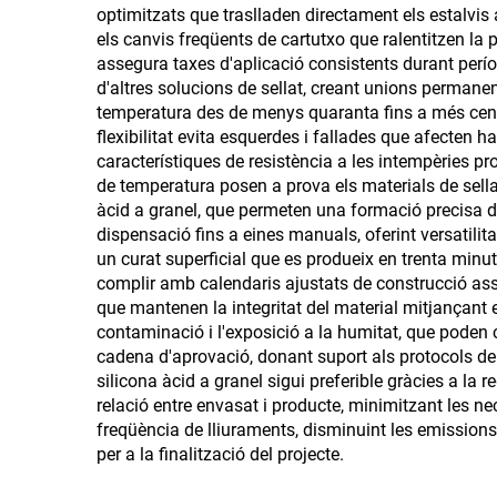
optimitzats que traslladen directament els estalvis a
PER A CONSTRUCCIÓ
els canvis freqüents de cartutxo que ralentitzen la p
assegura taxes d'aplicació consistents durant períod
d'altres solucions de sellat, creant unions permanen
temperatura des de menys quaranta fins a més cent 
flexibilitat evita esquerdes i fallades que afecten h
característiques de resistència a les intempèries pr
de temperatura posen a prova els materials de sellat
àcid a granel, que permeten una formació precisa d
dispensació fins a eines manuals, oferint versatilit
un curat superficial que es produeix en trenta minu
complir amb calendaris ajustats de construcció asse
que mantenen la integritat del material mitjançant
contaminació i l'exposició a la humitat, que poden 
cadena d'aprovació, donant suport als protocols de 
silicona àcid a granel sigui preferible gràcies a la 
relació entre envasat i producte, minimitzant les nec
freqüència de lliuraments, disminuint les emission
per a la finalització del projecte.