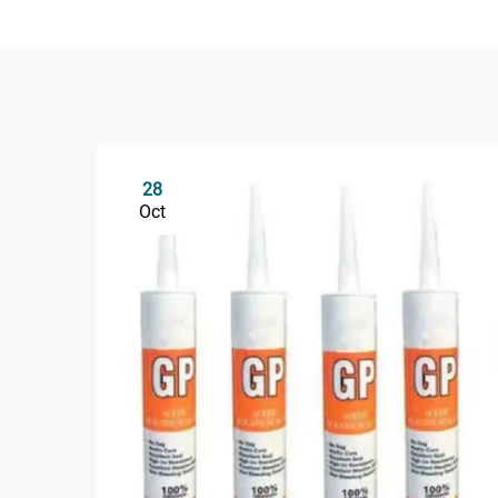
28
Oct