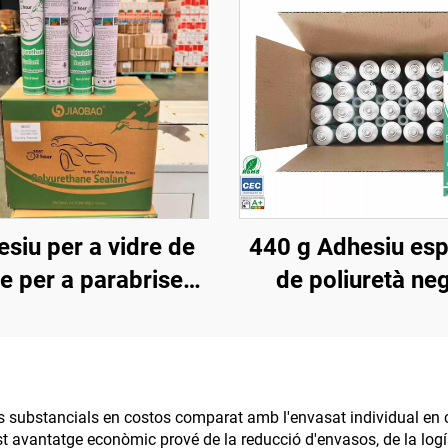
siu per a vidre de
440 g Adhesiu esp
e per a parabrises
de poliuretà ne
vanters, sostres,
impermeable pe
raboïgues, adhesiu
sostres de cotx
permeable contra
reparació de filtra
s d'aigua, poliuretà
en claraboïgues
vis substancials en costos comparat amb l'envasat individual en ca
t avantatge econòmic prové de la reducció d'envasos, de la logís
fort, negre
caixa, goma per