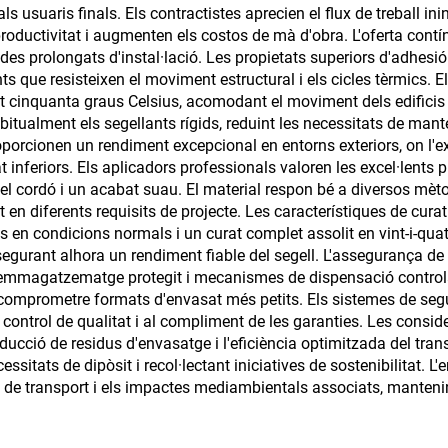
ls usuaris finals. Els contractistes aprecien el flux de treball i
parabrisa del da
roductivitat i augmenten els costos de mà d'obra. L'oferta contín
es prolongats d'instal·lació. Les propietats superiors d'adhesió 
ts que resisteixen el moviment estructural i els cicles tèrmics. E
cinquanta graus Celsius, acomodant el moviment dels edificis s
abitualment els segellants rígids, reduint les necessitats de mante
oporcionen un rendiment excepcional en entorns exteriors, on l'exp
 inferiors. Els aplicadors professionals valoren les excel·lents 
el cordó i un acabat suau. El material respon bé a diversos mèt
at en diferents requisits de projecte. Les característiques de cur
ts en condicions normals i un curat complet assolit en vint-i-qu
gurant alhora un rendiment fiable del segell. L'assegurança de q
 emmagatzematge protegit i mecanismes de dispensació controlat
comprometre formats d'envasat més petits. Els sistemes de segui
control de qualitat i al compliment de les garanties. Les consi
reducció de residus d'envasatge i l'eficiència optimitzada del tr
essitats de dipòsit i recol·lectant iniciatives de sostenibilitat.
s de transport i els impactes mediambientals associats, manten