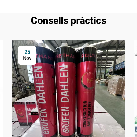
Consells pràctics
25
Nov