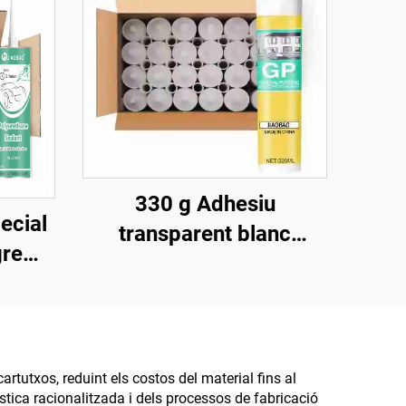
330 g Adhesiu
ecial
transparent blanc
gre
porcellana per a vidre,
r a
segellant per a portes i
e,
finestres, impermeable,
cions
resistent a la humitat,
 de
rtutxos, reduint els costos del material fins al
assecat ràpid
tica racionalitzada i dels processos de fabricació
 a