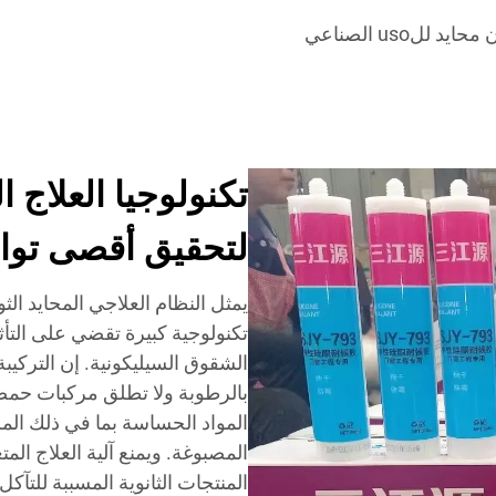
يد للuso الصناعي
تكنولوجيا العلاج ا
لتحقيق أقصى تواف
يمثل النظام العلاجي المحايد ال
تكنولوجية كبيرة تقضي على التأثير
الشقوق السيليكونية. إن التركيب
بالرطوبة ولا تطلق مركبات حمضية
المواد الحساسة بما في ذلك المر
المصبوغة. ويمنع آلية العلاج الم
المنتجات الثانوية المسببة للتآك