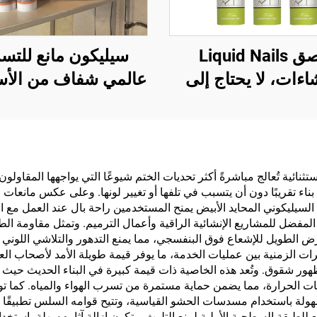
لاصق Liquid Nails
سيليكون مانع للتس
شاءات، لا يحتاج إلى
عالمي شفاف من الأس
ر، غراء لاصق سدّاد
مقاوم للماء، للاستخ
على الزجاج
استثنائية تُعالج مباشرةً أكثر تحديات الختم شيوعًا التي يواجهها المقاول
ة بناء تقريبًا دون أن يتسبب في تلفها أو تغيير لونها. وعلى عكس مانع
السيليكوني المحايد الأبيض يمنح المستخدمين راحة بال عند العمل مع الم
ر المفضل للمشاريع الإنشائية الراقية وأعمال الترميم. وتمثل مقاومة ا
لطويل للإشعاع فوق البنفسجي، مما يمنع التدهور والتلاشي اللوني الذ
رات الزمنية بين عمليات الخدمة، ما يوفر قيمة طويلة الأمد لأصحاب العق
هور شقوق. وتُعد هذه الخاصية ذات قيمة كبيرة في البناء الحديث حيث
ت الحرارة، مما يضمن حماية مستمرة من تسرب الهواء والمياه. كما توف
هولة باستخدام مسدسات الحشو القياسية، وتتيح قوامه السلس تطبيقًا دقي
طبقة السطحية الأولية لمنع التلوث. وتكون إزالة آثاره سهلة باستخدام 