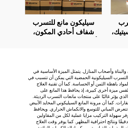
رب
سيليكون مانع للتسرب
يتيك،
شفاف أحادي المكون،
دام
أنبوب بلاستيكي 300 مل
ون والبناة وأصحاب المنازل. يتمثل الميزة الأساسية في
ات التسرب السيليكونية الحمضية التي يمكن أن تتسبب في
واد باهظة الثمن أو الحساسة. كما أن تقنية العلاج
لطقس ميزة أخرى كبيرة، إذ يحافظ هذا المانع على
ي يؤثر غالبًا على منتجات مانعات التسرب الرديئة.
ارات. كما أن مرونة المانع السيليكوني المحايد الأبيض
 تتعرض المباني للتوسع والانكماش الحراري. ويحافظ
ر سهولة التركيب مزايا عملية لكل من المقاولين
قًا ونتائج احترافية المظهر. كما يوفر وقت العلاج
المذيبات القياسية، ويمكن إزالة الكميات الزائدة