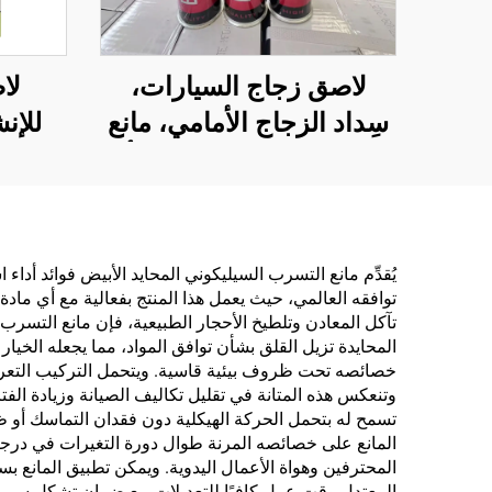
لاصق زجاج السيارات،
سِداد الزجاج الأمامي، مانع
للإن
التسرب من السيليكون أو
مسامي
البولي يوريثان حجم 300
مل
يُقدِّم مانع التسرب السيليكوني المحايد الأبيض فوائد أداء 
توافقه العالمي، حيث يعمل هذا المنتج بفعالية مع أي ماد
تآكل المعادن وتلطيخ الأحجار الطبيعية، فإن مانع التسرب 
المحايدة تزيل القلق بشأن توافق المواد، مما يجعله الخيا
خصائصه تحت ظروف بيئية قاسية. ويتحمل التركيب التعرض ا
وتنعكس هذه المتانة في تقليل تكاليف الصيانة وزيادة الفت
تسمح له بتحمل الحركة الهيكلية دون فقدان التماسك أو ظ
المانع على خصائصه المرنة طوال دورة التغيرات في درجا
المحترفين وهواة الأعمال اليدوية. ويمكن تطبيق المانع بس
المعتدل وقت عمل كافيًا للتعديلات مع ضمان تشكل سريع لل