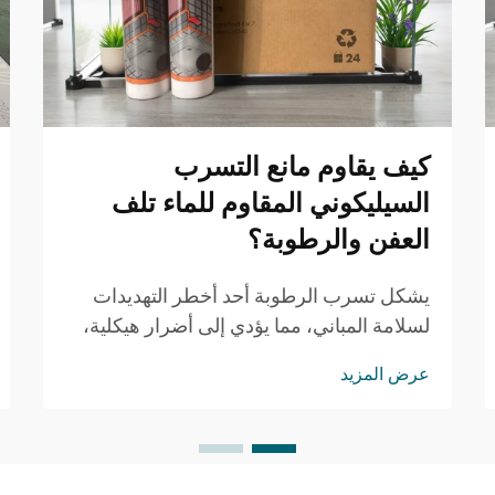
كيف يقاوم مانع التسرب
السيليكوني المقاوم للماء تلف
العفن والرطوبة؟
يشكل تسرب الرطوبة أحد أخطر التهديدات
لسلامة المباني، مما يؤدي إلى أضرار هيكلية،
ومخاطر صحية، وإصلاحات مكلفة. ويُعتمد
عرض المزيد
بشكل متزايد من قِبل المقاولين المحترفين
ومديري المرافق على حلول ختم متطورة ل...