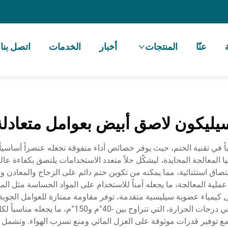
عنّا
المنتجات
أخبار
الخدمات
اتصل بنا
يليكون لاصق أبيض بعوامل متعادلة
ياً في تقنية الختم، حيث يوفر خصائص أداء متفوقة تجعله عنصراً أساسياً
ا المعالجة المحايدة، ليشكّل حلاً متعدد الاستخدامات يلتصق بكفاءة عال
لتصاق استثنائية، مما يمكنه من تكوين ختم دائم على الزجاج والمعادن 
 عملية المعالجة، ما يجعله آمناً للاستخدام على المواد الحساسة مثل ال
 كيمياء عضوية سيليسية متقدمة، توفر مقاومة ممتازة للعوامل الجوية و
التركيب أداءً طويل الأمد حتى في ظل التقلبات الشديدة
ع توفير قدرات موثوقة على العزل المائي ومنع تسرب الهواء. وتشمل ال