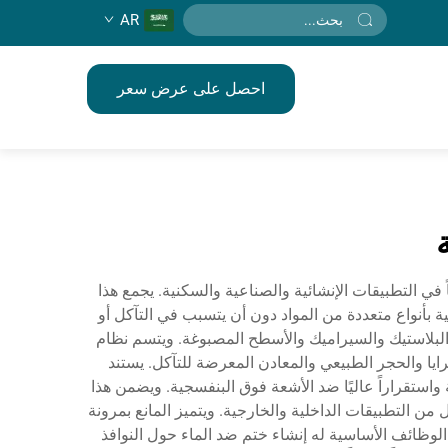
AR
احصل على عرض سعر
 في التطبيقات الإنشائية والصناعية والسكنية. يجمع هذا
ية بأنواع متعددة من المواد دون أن يتسبب في التآكل أو
والبلاستيك والسيراميك والأسطح المصبوغة. ويتسم نظام
مرايا والحجر الطبيعي والمعادن المعرضة للتآكل. يستند
استقراراً عاليًا ضد الأشعة فوق البنفسجية. ويضمن هذا
 في درجات الحرارة، التي تتراوح بين -40°م و150°م، ما يجعله مناسباً لكل من التطبيقات الداخلية والخارجية. ويتميز المانع بمرونة
وظائف الأساسية له إنشاء ختم ضد الماء حول النوافذ