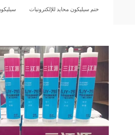
ختم سيليكون محايد للإلكترونيات
سيليكون محا