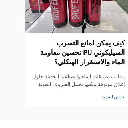
كيف يمكن لمانع التسرب
كيف 
السيليكوني PU تحسين مقاومة
الاس
الماء والاستقرار الهيكلي؟
أصبحت 
بشكل 
تتطلب تطبيقات البناء والصناعية الحديثة حلول
في الب
إغلاق موثوقة يمكنها تحمل الظروف الجوية
عرض ا
التي 
القاسية مع الحفاظ على السلامة الهيكلية. وقد
عرض المزيد
رغوة 
برز مانع التسرب السيليكوني PU كخيار متميز
الاست
للمقاولين والمهندسين ...