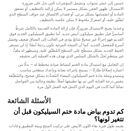
خمس إلى عشر سنوات. وتشمل المؤشرات التي تدل على ضرورة
الاستبدال: ظهور العفن بشكل مستمر لا يمكن إزالته بالتنظيف، أو تشقق
المادة أو انقسامها بشكل مرئي، أو فقدان الالتصاق عند حواف السطح الذي
تُطبَّق عليه، أو اصفرارٌ ملحوظ لا يمكن عكسه بالتنظيف.
وعندما يصبح الاستبدال ضروريًّا، فإن إزالة المادة القديمة بالكامل شرطٌ
أساسيٌّ قبل تطبيق سيليكون أبيض جديد. أما تطبيق السيليكون الجديد فوق
القديم فهو إجراءٌ غير صحيحٌ شائعٌ يؤدي في الغالب إلى التصاق ضعيف وفشل
أسرع للمفصل الجديد. كما أن النتيجة المرئية تكون رديئةً أيضًا؛ إذ لن يستقر
الخيط الجديد بشكل مسطّح على السطح المُطبَّق عليه، وسيظهر له ملفٌّ
غير منتظمٍ يُخلّ بالشكل السلس الذي تهدف هذه العملية إلى تحقيقه.
إن التعامل مع استبدال مادة الختم كنشاط صيانة مخطط له — بدلًا من
اعتباره إصلاحًا طارئًا — يسمح بإجرائه بعناية وبإعداد سطحي مناسب.
وستبدو وصلة مادة ختم السيليكون البيضاء المُجدَّدة بشكلٍ صحيح، والمُطبَّقة
بنفس درجة العناية التي تم بها تطبيقها أصلاً، نظيفة وخالية من الفواصل
تمامًا كما كانت في اليوم الذي اكتمل فيه العمل لأول مرة.
الأسئلة الشائعة
كم تدوم بياض مادة ختم السيليكون قبل أن
تتغير لونها؟
يعتمد طول فترة بقاء اللون الأبيض على تركيب المنتج وبيئة التطبيق وعادات