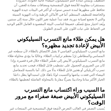
التنظيف. ويمكن لمادة ختم السيليكون البيضاء عالية الجودة، المزودة
بمستقرات مقاومة للأشعة فوق البنفسجية ومضافات مضادة للعفن، أن
تحافظ على مظهرها لمدة خمس سنوات أو أكثر في البيئات جيدة التهوية
والخاضعة للتنظيف المنتظم. أما في الأماكن الرطبة وذات التهوية السيئة
والتي لا تخضع لصيانة دورية، فقد تبدأ عملية تغير اللون خلال سنة إلى سنتين.
ويُعد اختيار منتج مُصنَّف خصيصًا لتناسب البيئة المقصودة العامل الأهم الوحيد
في الحفاظ على ثبات اللون على المدى الطويل.
هل يمكن طلاء مانع التسرب السيليكوني
الأبيض لإعادة تجديد مظهره؟
مانع التسرب السيليكوني القياسي لا يقبل الالتصاق بالطلاء، لأن سطحه غير
المسامي والمطاطي يَرُدّ معظم تركيبات الطلاء. وغالبًا ما يؤدي محاولة طلاء
مانع التسرب السيليكوني الأبيض إلى تقشُّر الطلاء خلال فترة قصيرة. وإذا
كان من الضروري الحصول على تشطيب قابل للطلاء، فيجب تحديد مانع
تسرب أكريليكي أو هجين قابل للطلاء بدلًا من ذلك. أما بالنسبة للمفاصل
البيضاء التي فقدت بياضها واكتسبت لونًا باهتًا، فإن استبدالها يظل دائمًا
الخيار الأكثر متانةً وجاذبيةً بصريًّا مقارنةً بالمحاولة الفاشلة لتغطيتها بالطلاء.
ما السبب وراء اكتساب مانع التسرب
السيليكوني الأبيض صبغة صفراء مع مرور
الوقت؟
يُسبب التصفر في الغالب التعرض لأشعة فوق البنفسجية في المنتجات غير