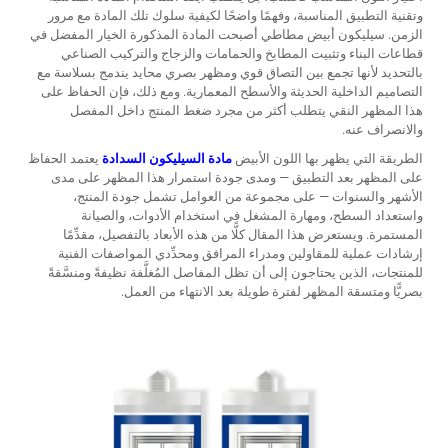
وتقنية التطبيق المناسبة، وفهمًا واضحًا لكيفية سلوك تلك المادة مع مرور
الزمن.
سيليكون أبيض مطاطي
أصبحت المادة المذكورة الخيار المفضل في
قطاعات البناء وتثبيت المطابخ والحمامات والزجاج والتركيب الصناعي
بالتحديد لأنها تجمع بين التصاق قوي ومظهر بصري محايد يندمج بسلاسة مع
التصاميم الداخلية الحديثة والأسطح المعمارية. ومع ذلك، فإن الحفاظ على
هذا المظهر النقي يتطلب أكثر من مجرد ضغط المنتج داخل المفصل
والانصراف عنه.
الطريقة التي يظهر بها اللون الأبيض
مادة السيليكون السدادة
يعتمد الحفاظ
على المظهر بعد التطبيق — ومدى جودة استمرار هذا المظهر على مدى
الأشهر والسنوات — على مجموعة من العوامل تشمل جودة المنتج،
واستعداد السطح، ومهارة المشغل في استخدام الأدوات، والصيانة
المستمرة. ويستعرض هذا المقال كلًّا من هذه الأبعاد بالتفصيل، مقدِّمًا
إرشادات عملية للمقاولين ومدراء المرافق ومحدِّدي المواصفات الفنية
للمنتجات، الذين يحتاجون إلى أن تظل المفاصل المُغلَّفة نظيفةً ومنسَّقةً
بصريًّا ومتسقة المظهر لفترة طويلة بعد الانتهاء من العمل.