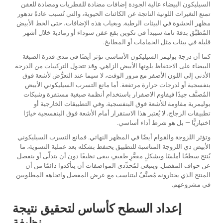
السيليكون البيضاء عالية الجودة إضافات مضادة للفطريات ومضادة للعفن
تمنع التغيرات اللونية الناتجة عن الكائنات الحيوية، والتي تُسبب عادةً تدهور
مظهر الحشوة في البيئات الرطبة. وبغياب هذه الإضافات، حتى الخط الأبيض
المُطبَّق بدقة تامة سيبدأ في تكوين بقع عفن سوداء أو رمادية خلال أشهر
قليلة في بيئات مثل الحمامات أو المطابخ.
كما أن درجة بوليمر السيليكون الأساسي تؤثر أيضًا في مدى قدرة الصبغة
البيضاء على الاحتفاظ بلونها الأبيض الزاهي. وقد تتحول التركيبات من الدرجة
الأدنى إلى اللون الأصفر مع مرور الوقت، لا سيما عند التعرُّض لأشعة فوق
بنفسجية أو لدرجات حرارة مرتفعة. أما مانع التسرب السيليكوني الأبيض
المُصنَّف جيدًا فيقاوم الاصفرار باستخدام أنظمة صبغية مستقرة وشبكات
بوليمرية مقاومة للأشعة فوق البنفسجية. وفي التطبيقات الخارجية أو
تطبيقات الزجاج، لا يُعتبر هذا الاستقرار أمام الأشعة فوق البنفسجية خيارًا
اختياريًّا — بل هو شرط أداء أساسي.
وتؤثر اللزوجة والقوام أيضًا في المظهر النهائي. فمانع التسرب السيليكوني
الأبيض ذي اللزوجة المناسبة للتطبيق يحتفظ بشكله بعد عملية التسوية، ما
يُنتج سطحًا أملسًا وبشكلٍ مقعَّرٍ طفيفٍ يبقى نظيفًا دون أن يتدلّى أو ينفصل
عن حواف المفصل. وينبغي لمُحدِّدي المواصفات أن يتأكدوا دائمًا من أن
المنتج الذي يختارونه مُصنَّفٌ ليتناسب مع عرض المفصل واتجاهه المطلوبين
في مشروعهم.
إعداد السطح كأساس لتحقيق نتيجة
نظيفة