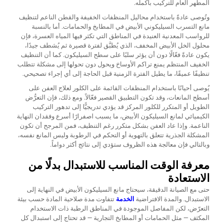
المظهر العام للتركيب بأكمله.
وتُوصى عادةً باستخدام محاليل المنظفات الخفيفة والقطن الناعم لتنظيف
مانع التسرب السيليكوني الأبيض في المطابخ والحمامات. أما بالنسبة
للرواسب المعدنية العنيدة في المناطق التي تكثر فيها المياه العسرة، فإن
محلول الخل الأبيض المخفف، الذي يُطبَّق لفترة قصيرة ثم يُشطف جيدًا،
يكون عادةً فعّالًا دون أن يؤثر سلبًا على سطح السيليكون. كما أن التنظيف
الخفيف المنتظم يمنع تراكم الأوساخ ويحول دون تحولها إلى مشكلة تتطلب
تنظيفًا عميقًا، ما يطيل الفترة الزمنية قبل الحاجة إلى أي إجراء تصحيحي.
يُوصى أحيانًا باستخدام المنظفات القائمة على الكلور لعلاج العفن على
أسطح المانعات، وقد تكون التطبيق القصير فعّالاً. ومع ذلك، فإن التعرُّض
الطويل أو المتكرر للكلور المركز قد يؤدي تدريجيًّا إلى تدهور التركيب
الكيميائي لمانع السيليكون الأبيض، ما يسبب اصفرارًا أسرع وفقدان النهاية
الناعمة. وإذا عاد العفن بشكل متكرر رغم التنظيف، فمن المرجح أن تكون
المشكلة الجذرية تتعلق بالتهوية أو التحكم في الرطوبة وليس المانع نفسه،
وبالتالي فإن معالجة هذه الظروف ستؤدي إلى نتائج أكثر دواماً.
معرفة الوقت المناسب للاستبدال بدلًا من
الاستعادة
حتى مع الصيانة الدقيقة، سيحتاج مانع السيليكون الأبيض في النهاية إلى
الاستبدال. والمدة الافتراضية
الخدمة
تتفاوت مدة صلاحية المادة حسب بيئة
التعرّض، لكن المفاصل الموجودة في المناطق الرطبة ذات الاستخدام
المكثف — مثل الحمامات أو المطابخ التجارية — قد تحتاج إلى استبدال كل