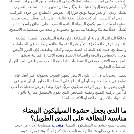
النوافذ، وعلى امتداد أسطح الطاولات في المطابخ، وبين التجهيزات الصحية،
كلُّها مناطق يتجه إليها الانتباه طبيعيًّا. وبما أن تطبيق مادة المانعة للتسرب
بشكل رديء أو تغير لونها يؤدي فورًا إلى تقويض الانطباع عن جودة التركيب
— حتى لو كان هذا التركيب مُنفَّذًا بدقة عالية — فإن ذلك يفسِّر سبب تحديد
استخدام مادة السيليكون البيضاء المانعة للتسرب على نطاق واسع؛ إذ إنها
تُشكِّل خطًّا محايدًا ونظيفًا يتناغم مع مجموعة واسعة من تشطيبات الأسطح.
وخلافًا للبدائل الرمادية أو الشفافة، فإن مادة السيليكون البيضاء المانعة
للتسرب توفر حافة مُعرَّفة تعبِّر عن الدقة والنظافة. وبخاصة في الحمامات
والمطابخ، حيث تُعد النظافة قضية مرئية وكذلك وظيفية، فإن الدرز الأبيض
يوحي بالانتعاش والدقة والصيانة الجيدة. وهذه الإشارة المرئية تجعلها
المواصفة الافتراضية في التشطيبات الداخلية الفاخرة سواءً في المساكن أو
المنشآت التجارية.
تتمثل التحديات في أن اللون الأبيض يُظهر العيوب بسهولة أكبر أيضًا. فأي
تماوج في خط الحشوة، أو أي اتساخ على السطح المجاور، أو أي تغير في
اللون يظهر مع مرور الوقت سيكون مرئيًّا فورًا. وهذا يفرض متطلبات أعلى
كلٌّ من تركيبة المنتج وتقنية الشخص الذي يقوم بالتطبيق مقارنةً بألوان
الحشوات الأخرى الداكنة أو الأكثر تسامحًا.
ما الذي يجعل حشوة السيليكون البيضاء
مناسبة للنظافة على المدى الطويل؟
ليست جميع حشوات السيليكون البيضاء
منتجات
متساوية الأداء من حيث
الحفاظ على مظهرها. فالتركيبة تلعب دورًا كبيرًا جدًّا. وتتضمن حشوة