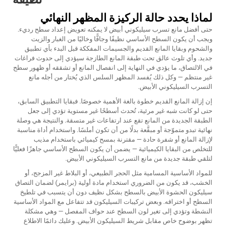
لماذا يحدد حالة الركيزة المظهر النهائي
حتى أفضل مانع تسرب سيليكوني أبيض لا يمكنه تعويض إعداد سطح رديء.
ويجب أن يكون السطح الأساسي نظيفًا وجافًّا وخاليًا من الغبار والزيت
والشحوم وبقايا المانع القديم والجسيمات المفككة قبل البدء بأي تطبيق
جديد. وأي تلوث عالق تحت طبقة المانع الطازجة سيؤدي إلى حدوث فراغات
في الالتصاق، ما يؤدي في النهاية إلى انفصال المانع أو تشققه أو ظهور سطح
غير منتظم — وكل ذلك يُفسد المظهر السلس الذي يُختار من أجله مانع
التسرب السيليكوني الأبيض.
إن إزالة المانع القديم خطوة بالغة الأهمية خصوصًا. فبقايا التطبيق السابق،
حتى لو كانت شبه غير مرئية، تُحدث أسطحًا غير مستوية تؤدي إلى جعل
الطبقة الجديدة من المانع تقع عند ارتفاعات غير متسقة. والنتيجة هي وصلة
نهائية تبدو متموّجة أو مبقَّعة بدلًا من أن تكون أملسًا. واستخدام أداة مناسبة
لإزالة المانع أو شفرة حادة — مقترنة بمسح كيميائي باستخدام مذيب
للتخلص من البقايا الكيميائية — يضمن أن يكون السطح الأساسي جاهزًا فعليًّا
لتلقي طبقة جديدة من مانع التسرب السيليكوني الأبيض.
للمواد الأساسية المسامية مثل الحجر الطبيعي، أو البلاط غير المزجج، أو
الخشب، قد يكون من الضروري استخدام مادة أولية (برايمر) لضمان التصاق
سيليكون الحشوة الأبيض بالسطح بشكل نظيف دون أن يتسبب في تلطيخ
السطح أو اختراقه. وبعض تركيبات السيليكون قد تتفاعل مع المواد الأساسية
النشطة وتؤدي إلى تغير لون السطح عند حواف المفصل — وهي مشكلة
تظهر بوضوح خاص مقابل شريط السيليكون الأبيض. وعليك دائمًا الاطلاع