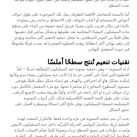
تحت السطح.
أما بالنسبة للمفاصل الأفقية الطويلة، مثل تلك الموجودة على طول حواف
أحواض الاستحمام أو أعتاب النوافذ، فإن الاحتفاظ بزجاجة رش مملوءة
بالماء في مكان قريب يكون مفيدًا. فرشّ كمية خفيفة من الماء على سطح
مادة السيليكون البيضاء المحكمة بعد تطبيقها وبشكل مباشر قبل تنعيمها
يقلل قليلًا من التوتر السطحي، ما يجعل عملية التنعيم أكثر سلاسة ويؤدي
إلى ملف نهائي أكثر انتظامًا. وهذه الخطوة الصغيرة قد تحدث فرقًا ملحوظًا
في جودة المفصل النهائي.
تقنيات تنعيم تُنتج سطحًا أملسًا
أداة التسوية — وهي عملية تسوية حبة السيليكون المُطبَّقة حديثًا — تُعَدُّ
الخطوة التي تُحدِّد إلى أقصى حدٍ ما إذا كانت حبة سيليكون بيضاء تبدو وكأنها
مُنفَّذة بشكل هاوٍ أم احترافي. والهدف هو إنشاء شكل مقعَّر قليلًا يقع في
مستوى السطوح المجاورة أو مباشرةً تحتها، مع ملء المفصل بالكامل دون
ترك حواف بارزة أو آثار ناتجة عن الأداة. وتُعَدُّ طريقة سحب الإصبع الرطب
بثبات على طول الحبة التقنية الكلاسيكية لذلك، لكن أدوات التسوية
المصمَّمة خصيصًا للسيليكون توفر نتائج أكثر اتساقًا وسيطرة أفضل على
عمق الشكل.
يجب أن تتم عملية التسوية في مرّة واحدة فقط. فالتكرار المتعدد لهذه
العملية يُربِك سلاسل البوليمر الجزئيّة المُرتَّبة داخل حبة السيليكون الأبيض،
ويُحدث تنوُّعات في نسيج السطح تزداد وضوحًا كلما تقدَّم اكتساب المادة
لصلابتها. أما الجرّة الواحدة الحاسمة من أحد طرفي المفصل إلى الطرف