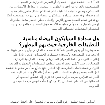
المُثبَّتة ضد الأشعة فوق البنفسجية، أو التعرض للحرارة في المنتجات
المستخدمة بالقرب من أجهزة الطهي أو التدفئة، أو التفاعل الكيميائي بين
السيليكون وبعض منتجات التنظيف التي تُستخدم بشكل متكرر على مدى
فترة طويلة. وقد يصفر سدادة السيليكون البيضاء من الدرجة المنخفضة أيضًا
مع تدهور نظام الصبغة بمرور الزمن. ولتقليل خطر التصفر بشكل ملحوظ،
يُوصى باختيار منتج موثَّق مقاومته للأشعة فوق البنفسجية والحرارة، وتجنب
استخدام المنظفات الكيميائية القاسية.
هل سدادة السيليكون البيضاء مناسبة
للتطبيقات الخارجية حيث يهم المظهر؟
نعم، بشرط أن يكون المنتج مُصنَّفًا للاستخدام الخارجي وأن يتضمن تثبيتًا ضد
الأشعة فوق البنفسجية. ويُستخدم سيليكون الحشوات الأبيض عادةً على
إطارات النوافذ وأنظمة الجدران الستارية والوصلات الخارجية للزخارف
المعمارية، حيث يُكمِّل الخط الأبيض النظيف التشطيبات المعمارية الفاتحة
اللون. وللاستخدامات الخارجية، فإن اختيار منتجٍ يتمتَّع بكلٍّ من مقاومة الأشعة
فوق البنفسجية ومقاومة التقلبات الحرارية أمرٌ بالغ الأهمية، لأن الوصلات
الخارجية تتعرَّض لحركة حرارية كبيرة قد تؤدي إلى تشقُّق الحشوة أو
انفصالها عن السطح الأساسي إذا لم تكن مُصنَّعة لتوفير درجة كافية من
المرونة.
السابق:
كيفية تطبيق رغوة البولي يوريثان للحصول على أفضل توسع ولصق؟