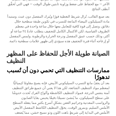
الآخر — مع الحفاظ على ضغط وزاوية ثابتين طوال الوقت — فهي التي تُحقِّق
أنظف النتائج.
بعد صنع القالب، تُزال شريط التغطية فورًا ويُترك المفصل دون عبث. وستبدأ
مادة السيليكون البيضاء المانعة للتسرب في تكوين طبقة سطحية خلال
دقائق، وتصل إلى قوة كافية للتعامل معها خلال ساعة واحدة في معظم
الظروف القياسية، لكن الاكتمال الكامل للتجفيف يتطلب عادةً ٢٤ ساعة أو
أكثر، وذلك حسب عمق المفصل ودرجة الحرارة والرطوبة. ولمس المفصل
أو إزعاجه أثناء فترة التجفيف هذه سيؤدي إلى ظهور علامات سطحية دائمة.
الصيانة طويلة الأجل للحفاظ على المظهر
النظيف
ممارسات التنظيف التي تحمي دون أن تُسبب
تدهورًا
بعد أن يجفّ مانع التسرب السيليكوني الأبيض، فإنه يصبح مقاومًا كيميائيًّا
لمعظم مواد التنظيف الشائعة، لكن هذا لا يعني أن جميع طرائق التنظيف
آمنة بنفس الدرجة. فمواد التنظيف الكاشطة وألواح الفرك تُحدث خدوشًا
على سطح السيليكون، ما يُنشئ نسيجًا دقيقًا يحبس بقايا الصابون
والرواسب المعدنية وجراثيم العفن بشكلٍ أسرع بكثيرٍ مما يفعله السطح
الأملس السليم. وبمرور الوقت، يحوّل التنظيف الكاشط المفصل الأبيض
الأملس في البداية إلى شريطٍ باهت اللون وذو نسيج خشن، مما يُضعف