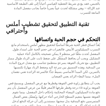
بالجبس، فقد يؤدي شريط التغطية القياسي أحياناً إلى تلف الطبقة الأساسية
عند الإزالة — وهي مشكلة تُحدث عيباً بصرياً خاصاً بجانب مفصل المادة
المانعة للتسرب.
تقنية التطبيق لتحقيق تشطيبٍ أملس
واحترافي
التحكم في حجم الحبة واتساقها
يُعَدُّ اتساق قطر الحبة شرطًا أساسيًّا لتحقيق مظهرٍ أملسٍ باستخدام مانع
التسرب السيليكوني الأبيض. فالتغيرات في حجم الحبة على امتداد طول
المفصل تُحدث ملفًّا غير منتظمٍ لا يمكن تصحيحه بالكامل أثناء عملية
التشكيل. ويجب أن يحافظ المشغِّل على ضغط ثابت على الزناد طوال مسار
التطبيق، مع تحريك الفوهة بسرعةٍ منتظمةٍ تتناسب مع معدل خروج المادة
من البندقية. وهذه التنسيق بين سرعة اليد وضغط الزناد مهارةٌ تكتسبها
بالتمرين، لكن المبدأ الأساسي بسيطٌ جدًّا: فالسرعة الزائدة تعني نقصان
الملء، بينما البطء الزائد يعني الفيضان.
يجب أن يتطابق زاوية قص الفوهة وقطرها مع عرض المفصل. ويسمح قص
الفوهة بزاوية ٤٥ درجة وقطر طرفها الأصغر قليلًا من عرض المفصل بأن يتم
دفع مادة السيليكون البيضاء المحكمة بإحكام داخل المفصل، بينما تقوم
الفوهة نفسها بتنعيم السطح الخارجي أثناء حركتها. ويُفضّل بعض العمال
المتمرسين دفع البندقية بدل سحبها، مستندين إلى أن حركة الدفع تُدخل
المادة بإحكام أكبر في عمق المفصل وتقلل من خطر تكوّن جيوب هوائية