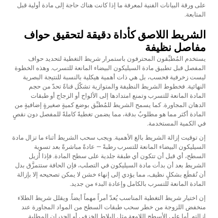
على ورقة البيانات الفنية لمعرفة ما إذا كانت هناك حاجة إلى مادة أولية قبل
المتابعة.
الشريط اللاصق كأداة دقيقة لتحقيق حواف
مفاصل نظيفة
يستخدم المُطبِّقون المحترفون باستمرار شريط التغطية لتحديد حواف
المفصل قبل تطبيق مادة السيليكون البيضاء المانعة للتسرب. وهذه الخطوة
ليست زخرفية فحسب، بل هي ذات أهمية هيكلية بالنسبة للنتيجة البصرية
النهائية. فخطوط الشريط النظيفة والمتوازية تشكّل قناةً تحدّ من حجم
المادة المانعة للتسرب وتمنع امتدادها إلى الألواح أو الزجاج أو طبقات
الدهان المجاورة. كما يسمح الشريط للمُطبِّق بوضع كميةٍ صغيرةٍ إضافيةٍ من
المادة أكثر مما هو مطلوبٌ بدقة، مما يضمن تغطيةً كاملةً للمفصل دون نقصٍ
في الكمية المستخدمة.
إن توقيت إزالة الشريط بالغ الأهمية. ويجب سحب الشريط أثناء ما تزال مادة
السيليكون البيضاء المانعة للتسرب رطبةً — عادةً مباشرةً بعد تسوية
السطح، أي قبل أن تتكون أي طبقة جلدية على سطح المادة. فإذا أُزيل
الشريط بعد أن بدأت مادة السيليكون في التصلب، فإن الحافة ستتمزَّق بدل
أن تُقطَع بشكلٍ نظيف، مما يؤدي إلى إنهاء خشن لا يمكن تصحيحه إلا بإزالة
المادة المانعة للتسرب بالكامل وإعادة البدء من جديد.
إن اختيار شريط التغطية المناسب يُعدّ أمراً مهماً أيضاً. ويقلل شريط الطلاء
منخفض اللزوجة من خطر سحب طبقات السطح من المواد المجاورة عند
إزالته. أما على الأسطح اللامعة مثل البلاط الخزفي أو الجدران المطلية