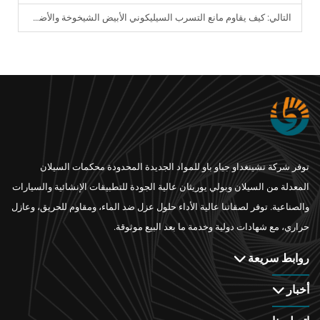
التالي:
كيف يقاوم مانع التسرب السيليكوني الأبيض الشيخوخة والأضرار البيئية؟
توفر شركة تشينغداو جياو باو للمواد الجديدة المحدودة محكمات السيلان
المعدلة من السيلان وبولي يوريثان عالية الجودة للتطبيقات الإنشائية والسيارات
والصناعية. توفر لصقاتنا عالية الأداء حلول عزل ضد الماء، ومقاوم للحريق، وعازل
حراري، مع شهادات دولية وخدمة ما بعد البيع موثوقة.
روابط سريعة
أخبار