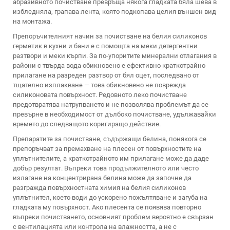
абразивното почистване превръща някога гладката бяла шева в
избледняла, грапава лента, която подкопава целия външен вид
на монтажа.
Препоръчителният начин за почистване на белия силиконов
герметик в кухни и бани е с помощта на меки детергентни
разтвори и меки кърпи. За по-упоритите минерални отлагания в
райони с твърда вода обикновено е ефективно краткотрайно
прилагане на разреден разтвор от бял оцет, последвано от
тщателно изплакване — това обикновено не поврежда
силиконовата повърхност. Редовното леко почистване
предотвратява натрупването и не позволява проблемът да се
превърне в необходимост от дълбоко почистване, удължавайки
времето до следващото коригиращо действие.
Препаратите за почистване, съдържащи белина, понякога се
препоръчват за премахване на плесен от повърхностите на
уплътнителите, а краткотрайното им прилагане може да даде
добър резултат. Въпреки това продължителното или често
излагане на концентрирана белина може да започне да
разгражда повърхностната химия на белия силиконов
уплътнител, което води до ускорено пожълтяване и загуба на
гладката му повърхност. Ако плесента се появява повторно
въпреки почистването, основният проблем вероятно е свързан
с вентилацията или контрола на влажността, а не с