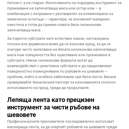
петнист, а не гладък. Използването на подходящ инструмент за
премахване на запечатваща маса или остър нож — в
комбинация с изтриване с разтворител за елиминиране на
химически остатъци — гарантира, че основният материал
наистина е готов да приеме новата бяла силиконова
запечатваща маса.
За порести субстрати като естествен камък, неглазирана
плочка или дървесина може да се изисква грунд, за да се
осигури чисто залепване на бялата силиконова запечатваща
маса към повърхността без оцветяване или проникване в
субстрата. Някои силиконови формули могат да
взаимодействат с реактивни субстрати и да предизвикват
повърхностно поомърняване по ръбовете на шевовете —
проблем, който е особено забележим при бяла лента. Винаги
проверявайте техническия паспорт за изискванията относно
използването на грунд, преди да продължите.
Лепяща лента като прецизен
инструмент за чисти ръбове на
шевовете
Професионалните приложители последователно използват
маскираща лента, за да очертаят ръбовете на шевовете преди