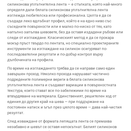
силиконова уплътнителна лента — е стъпката, която най-много
определя дали бялата силиконова уплътнителна лента
изглежда любителска или професионална. Целта е да се
създаде леко вдлъбнат профил, който е на едно ниво със
съседните повърхности или е малко по-ниско от тях, като
напълно запълва шевовете, без да оставя издадени ръбове или
следи от изглаждане. Класическият метод е да се прокара
мокър пръст твърдо по лентата, но специално проектираните
инструменти за изглаждане на силикон осигуряват по-
последователни резултати и по-добър контрол върху
дълбочината на профила.
По време на изглаждането трябва да се направи само един
завършен проход. Няколко прохода нарушават частично
подредените полимерни вериги в бялата силиконова
уплътнителна лента и създават вариации в повърхностната
текстура, които стават все по-забележими по време на
втвърдяване на материала. Единственият, решителен ход от
единия до другия край на шева — при поддържане на
постоянен натиск и ъгъл през цялото време — дава най-чистия
резултат.
След изваждане от формата лепящата лента се премахва
незабавно и шевът се оставя непокътнат. Белият силиконов