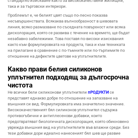
стандартно изискване както за висококачествени жилищни,
така и за търговски интериори.
Проблемът е, че белият цвят също по-лесно показва
несъвършенствата. Всякаква вълнообразност в шевовата
линия, всяко размазване по съседната повърхност или всяка
дисколорация, която се развива с течение на времето, ще бъдат
незабавно забележими. Това поставя по-високи изисквания
както към формулировката на продукта, така и към техниката
на прилагане в сравнение с по-тъмните или по-търпимите по
отношение на дефектите цветове на уплътнителите.
Какво прави белия силиконов
уплътнител подходящ за дългосрочна
чистота
Не всички бели силиконови уплътнители
пРОДУКТИ
се
представят еднакво добре по отношение на запазване на
външния си вид. Формулировката има значително значение.
Висококачественият бял силиконов уплътнител съдържа
противогъбични и антиплесенови добавки, които
предотвратяват биологичната дисколорация, която обикновено
уврежда външния вид на уплътнителите във влажни среди. Без
тези добавки дори идеално нанесеният бял шев ще развие