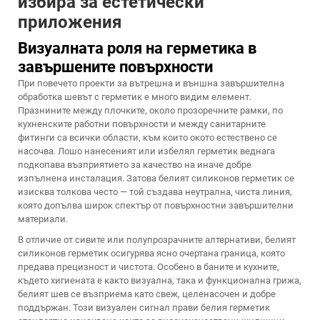
избира за естетически
приложения
Визуалната роля на герметика в
завършените повърхности
При повечето проекти за вътрешна и външна завършителна
обработка шевът с герметик е много видим елемент.
Празнините между плочките, около прозоречните рамки, по
кухненските работни повърхности и между санитарните
фитинги са всички области, към които окото естествено се
насочва. Лошо нанесеният или избелял герметик веднага
подкопава възприятието за качество на иначе добре
изпълнена инсталация. Затова белият силиконов герметик се
изисква толкова често — той създава неутрална, чиста линия,
която допълва широк спектър от повърхностни завършителни
материали.
В отличие от сивите или полупрозрачните алтернативи, белият
силиконов герметик осигурява ясно очертана граница, която
предава прецизност и чистота. Особено в баните и кухните,
където хигиената е както визуална, така и функционална грижа,
белият шев се възприема като свеж, целенасочен и добре
поддържан. Този визуален сигнал прави белия герметик