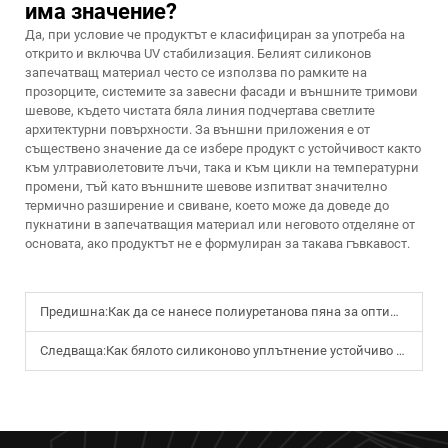
има значение?
Да, при условие че продуктът е класифициран за употреба на
открито и включва UV стабилизация. Белият силиконов
запечатващ материал често се използва по рамките на
прозорците, системите за завесни фасади и външните тримови
шевове, където чистата бяла линия подчертава светлите
архитектурни повърхности. За външни приложения е от
съществено значение да се избере продукт с устойчивост както
към ултравиолетовите лъчи, така и към цикли на температурни
промени, тъй като външните шевове изпитват значително
термично разширение и свиване, което може да доведе до
пукнатини в запечатващия материал или неговото отделяне от
основата, ако продуктът не е формулиран за такава гъвкавост.
Предишна:
Как да се нанесе полиуретанова пяна за оптимално разширение и адхезия?
Следваща:
Как бялото силиконово уплътнение устойчиво на остаряване и околната среда?