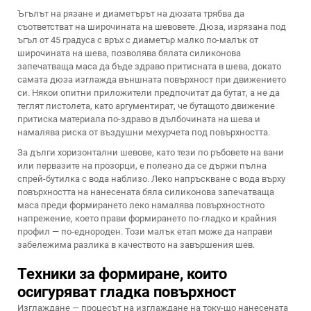
Ъгълът на рязане и диаметърът на дюзата трябва да
съответстват на широчината на шевовете. Дюза, изрязана под
ъгъл от 45 градуса с връх с диаметър малко по-малък от
широчината на шева, позволява бялата силиконова
запечатваща маса да бъде здраво притисната в шева, докато
самата дюза изглажда външната повърхност при движението
си. Някои опитни приложители предпочитат да бутат, а не да
теглят пистолета, като аргументират, че бутащото движение
притиска материала по-здраво в дълбочината на шева и
намалява риска от въздушни мехурчета под повърхността.
За дълги хоризонтални шевове, като тези по ръбовете на вани
или первазите на прозорци, е полезно да се държи пълна
спрей-бутилка с вода наблизо. Леко напръскване с вода върху
повърхността на нанесената бяла силиконова запечатваща
маса преди формирането леко намалява повърхностното
напрежение, което прави формирането по-гладко и крайния
профил — по-еднороден. Този малък етап може да направи
забележима разлика в качеството на завършения шев.
Техники за формиране, които
осигуряват гладка повърхност
Изглаждане — процесът на изглаждане на току-що нанесената