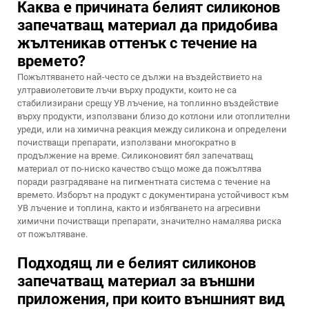
Каква е причината белият силиконов
запечатващ материал да придобива
жълтеникав оттенък с течение на
времето?
Пожълтяването най-често се дължи на въздействието на
ултравиолетовите лъчи върху продукти, които не са
стабилизирани срещу УВ лъчение, на топлинно въздействие
върху продукти, използвани близо до котлони или отоплителни
уреди, или на химична реакция между силикона и определени
почистващи препарати, използвани многократно в
продължение на време. Силиконовият бял запечатващ
материал от по-ниско качество също може да пожълтява
поради разградяване на пигментната система с течение на
времето. Изборът на продукт с документирана устойчивост към
УВ лъчение и топлина, както и избягването на агресивни
химични почистващи препарати, значително намалява риска
от пожълтяване.
Подходящ ли е белият силиконов
запечатващ материал за външни
приложения, при които външният вид