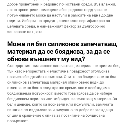
добре проветрени и редовно почиствани среди. Във влажни,
лошо проветрени помещения без редовно поддържане
потъмняването може да настъпи в рамките на една до две
години. Изборът на продукт, специално сертифициран за
целевата среда, е най-важният фактор за дългосрочно
запазване на цвета.
Може ли бял силиконов запечатващ
материал да се боядисва, за да се
обнови външният му вид?
Стандартният силиконов запечатващ материал не приема боя,
тъй като непорестата и еластична повърхност отблъсква
повечето бояджийски състави. Опитът за боядисване на бял
силиконов запечатващ материал обикновено води до
отлепване на боята след кратко време. Ако е необходима
боядисваема повърхност, вместо това трябва да се избере
боядисваем акрилов или хибриден запечатващ материал. За
бели шевове, които са посивели или пожълтели, замяната
винаги е по-издръжлива и визуално по-добре изглеждаща
опция в сравнение с опита за постигане на боядисана
повърхност.