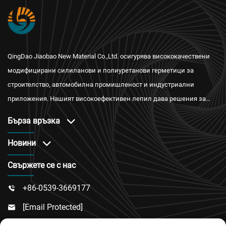
QingDao Jiaobao New Material Co.,Ltd. осигурява висококачествени
модифицирани силиланови и полиуретанови герметици за
строителство, автомобилна промишленост и индустриални
приложения. Нашият високоефективен лепил дава решения за
водонепроницаемост, огнестойкост и топлоизолация с
Бърза връзка
международни сертификати и надеждно следпродажбено
обслужване.
Новини
Свържете се с нас
+86-0539-3669177

[email Protected]
