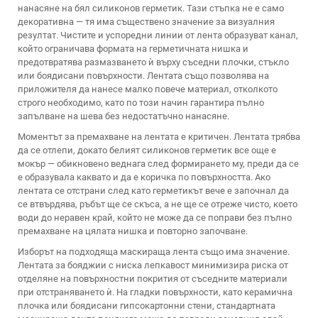
нанасяне на бял силиконов герметик. Тази стъпка не е само
декоративна — тя има съществено значение за визуалния
резултат. Чистите и успоредни линии от лента образуват канал,
който ограничава формата на герметичната нишка и
предотвратява размазването ѝ върху съседни плочки, стъкло
или боядисани повърхности. Лентата също позволява на
приложителя да нанесе малко повече материал, отколкото
строго необходимо, като по този начин гарантира пълно
запълване на шева без недостатъчно нанасяне.
Моментът за премахване на лентата е критичен. Лентата трябва
да се отлепи, докато белият силиконов герметик все още е
мокър — обикновено веднага след формирането му, преди да се
е образувала каквато и да е коричка по повърхността. Ако
лентата се отстрани след като герметикът вече е започнал да
се втвърдява, ръбът ще се скъса, а не ще се отреже чисто, което
води до неравен край, който не може да се поправи без пълно
премахване на цялата нишка и повторно започване.
Изборът на подходяща маскираща лента също има значение.
Лентата за бояджии с ниска лепкавост минимизира риска от
отделяне на повърхностни покрития от съседните материали
при отстраняването ѝ. На гладки повърхности, като керамична
плочка или боядисани гипсокартонни стени, стандартната