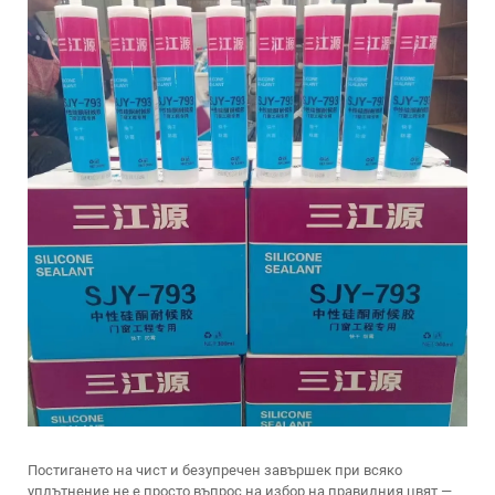
Постигането на чист и безупречен завършек при всяко
уплътнение не е просто въпрос на избор на правилния цвят —