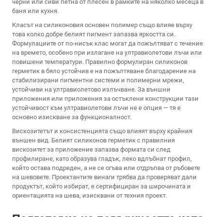
черни или сиви петна от плесен в рамките на няколко месеца в
баня или кухня.
Класът на силиконовия основен полимер също влияе върху
това колко добре белият пигмент запазва яркостта си.
Формулациите от по-нисък клас могат да пожълтяват с течение
на времето, особено при излагане на ултравиолетови лъчи или
повишени температури. Правилно формулиран силиконов
герметик в бяло устойчив е на пожълтяване благодарение на
стабилизирани пигментни системи и полимерни мрежи,
устойчиви на ултравиолетово излъчване. За външни
приложения или приложения за остъклени конструкции тази
устойчивост към ултравиолетови лъчи не е опция — тя е
основно изискване за функционалност.
Вискозитетът и консистенцията също влияят върху крайния
външен вид. Белият силиконов герметик с правилния
вискозитет за приложение запазва формата си след
профилиране, като образува гладък, леко вдлъбнат профил,
който остава подреден, а не се огъва или отдръпва от ръбовете
на шевовете. Проектантите винаги трябва да проверяват дали
продуктът, който избират, е сертифициран за широчината и
ориентацията на шева, изисквани от техния проект.