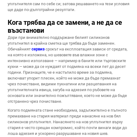
уплътнителя сам по себе си; затова решаването на тези условия
ще даде по-дълготрайни резултати.
Кога трябва да се замени, а не да се
възстанови
Дори при внимателно поддържане белият силиконов
уплътнител в крайна сметка ще трябва да бъде заменен.
Обичайният
сервиз
срокът на експлоатация зависи от средата,
на която е изложена, но шевовете във влажни зони с
интензивно използване — например в баните или търговските
кухни — може да се нуждаят от подмяна на всеки пет до десет
години. Признаците, че е настъпило време за подмяна,
включват упорит плесен, който не може да бъде премахнат
чрез почистване, видими пукнатини или разцепвания на
уплътнителната ивица, загуба на адхезия по ръбовете на
основата или значително пожълтяване, което не може да бъде
отстранено чрез почистване.
Когато подмяната стане необходима, задължително е пълното
премахване на стария материал преди нанасяне на нов бял
силиконов уплътнител. Нанасянето на нов уплътнител върху
стария е често срещан компромис, който почти винаги води до
лоша адхезия и ускорено разрушаване на новия шев.