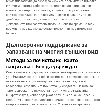
герметик започва да образува коричка в рамките на няколко
минути и достига работна якост след около един час при
повечето стандартни условия, но пълното му изсъхване
обикновено изисква 24 часа или повече, в зависимост от
дълбочината на шева, температурата и влажността.
Докосването или разстройството на шева по време на този
период на изсъхване ще остави постоянни повърхностни
белези.
Дългосрочно поддържане за
запазване на чистия външен вид
Методи за почистване, които
защитават, без да увреждат
След като се втвърди, белият силиконов герметик е химически
устойчив към повечето общи почистващи средства, но това не
означава, че всички методи за почистване са еднакво
безопасни. Абразивните почистващи средства и гъбите за
триене драскат повърхността на силикона, създавайки
микротекстури, които задържат сапунена пяна, минерални
отлагания и спори на плесени значително по-лесно, отколкото
гладка и непокътната повърхност. С течение на времето