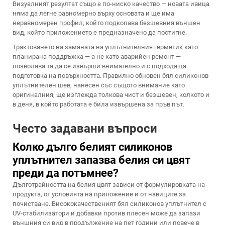
Визуалният резултат също е по-ниско качество — новата ивица
няма да легне равномерно върху основата и ще има
неравномерен профил, който подкопава безшевния външен
вид, който приложението е предназначено да постигне.
Трактоването на замяната на уплътнителния герметик като
планирана поддръжка — а не като аварийен ремонт —
позволява тя да се извърши внимателно и с подходяща
подготовка на повърхността. Правилно обновен бял силиконов
уплътнителен шев, нанесен със същото внимание като
оригиналния, ще изглежда толкова чист и безшевен, колкото и
в деня, в който работата е била извършена за пръв път.
Често задавани въпроси
Колко дълго белият силиконов
уплътнител запазва белия си цвят
преди да потъмнее?
Дълготрайността на белия цвят зависи от формулировката на
продукта, от условията на приложение и от навиците за
почистване. Висококачественият бял силиконов уплътнител с
UV-стабилизатори и добавки против плесен може да запази
външния си вид в продължение на пет години или повече в