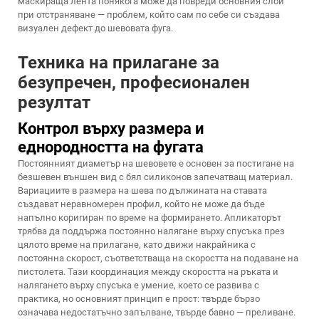
маскираща лента понякога може да повреди основния слой
при отстраняване — проблем, който сам по себе си създава
визуален дефект до шевовата фуга.
Техника на прилагане за
безупречен, професионален
резултат
Контрол върху размера и
еднородността на фугата
Постоянният диаметър на шевовете е основен за постигане на
безшевен външен вид с бял силиконов запечатващ материал.
Вариациите в размера на шева по дължината на ставата
създават неравномерен профил, който не може да бъде
напълно коригиран по време на формирането. Апликаторът
трябва да поддържа постоянно налягане върху спусъка през
цялото време на прилагане, като движи накрайника с
постоянна скорост, съответстваща на скоростта на подаване на
пистолета. Тази координация между скоростта на ръката и
налягането върху спусъка е умение, което се развива с
практика, но основният принцип е прост: твърде бързо
означава недостатъчно запълване, твърде бавно — преливане.