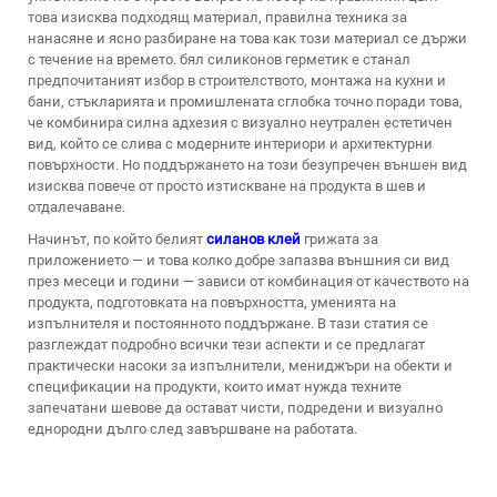
това изисква подходящ материал, правилна техника за
нанасяне и ясно разбиране на това как този материал се държи
с течение на времето.
бял силиконов герметик
е станал
предпочитаният избор в строителството, монтажа на кухни и
бани, стъкларията и промишлената сглобка точно поради това,
че комбинира силна адхезия с визуално неутрален естетичен
вид, който се слива с модерните интериори и архитектурни
повърхности. Но поддържането на този безупречен външен вид
изисква повече от просто изтискване на продукта в шев и
отдалечаване.
Начинът, по който белият
силанов клей
грижата за
приложението — и това колко добре запазва външния си вид
през месеци и години — зависи от комбинация от качеството на
продукта, подготовката на повърхността, уменията на
изпълнителя и постоянното поддържане. В тази статия се
разглеждат подробно всички тези аспекти и се предлагат
практически насоки за изпълнители, мениджъри на обекти и
спецификации на продукти, които имат нужда техните
запечатани шевове да остават чисти, подредени и визуално
еднородни дълго след завършване на работата.