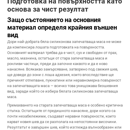
Подготовка на повърхността като
основа за чист резултат
Защо състоянието на основния
материал определя крайния външен
вид
Дори най-добрата бяла силиконова запечатваща маса не може
да компенсира лошата подготовката на повърхността.
Основният материал трябва да е чист, сух и свободен от прах,
масло, мазнина, остатъци от стара запечатваща маса и
ронливи частици, преди да започне каквото и да е ново
нанасяне. Всякакво замърсяване, затворено под свежия шев,
ще доведе до зони с лоша адхезия, които впоследствие ще
причинят отлепване, пукнатини или неравномерна повърхност
на запечатващата маса — всичко това унищожава безшевния
вид, заради който се избира бялата силиконова запечатваща
маса.
Премахването на старата запечатваща маса е особено критична
стъпка. Остатъците от предишното нанасяне, дори когато са
почти незабележими, създават неравни повърхности, които
карват новия шев да се разполага на непостоянни височини.
Резултатът е завършен шев, който изглежда вълнообразен или