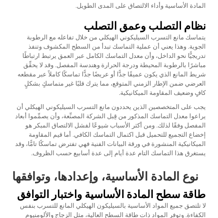
المادة الأساسية وأداء الالتصاق على المدى الطويل.
نظام التصلب وعمق التصلب
يتماسك مانع التسرب السيليكوني الهيكلي من خلال تفاعله مع الرطوبة
الجوية. وهذا يعني أن عملية التماسك تبدأ من السطح المكشوف وتنفذ
تدريجيًّا نحو الداخل، وأن معدل التماسك الكامل عبر العمق يرتبط ارتباطًا
مباشرًا بالرطوبة المحيطة ودرجة الحرارة وهندسة المفصل. وقد لا يحقِّق
شريط المانع الذي يكون عميقًا جدًّا أو عريضًا جدًّا تماسكًا كاملاً عبر مقطعه
العرضي ضمن الإطار الزمني المتوقع، مما يترك قلبًا غير متماسكٍ بشكلٍ
كافٍ وضعيف المقاومة الميكانيكية.
يجب على المتخصصين الذين يحددون مانع التسرب السيليكوني الهيكلي أن
يراعوا معدل التماسك المذكور من قِبل الشركة المصنِّعة، وأن يصمِّموا أبعاد
المفصل وفقًا لذلك. ومن أكثر الأسباب شيوعًا لفشل الالتصاق المبكر هو
إخضاع التجميع للتحميل قبل اكتمال التماسك الكافي. أما قيم المقاومة
الميكانيكية المنشورة في ورقة البيانات الفنية فهي تفترض تماسكًا تامًّا، وقد
يستغرق هذا التماسك التام عدة أيام إلى عدة أسابيع حسب الظروف.
نوع المادة الأساسية، وإعدادها، وتوافقها
طاقة سطح المادة الأساسية واختبار التوافق
لا تلتصق جميع المواد الأساسية بالسيليكون الهيكلي المانع للتسرب بنفس
الكفاءة. وتوفر المواد ذات طاقة السطح العالية، مثل الزجاج والألومنيوم