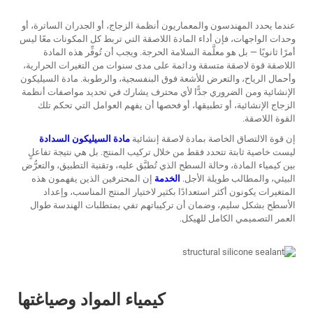
عندما يحدد المهندسون والمعماريون أنظمة الزجاج، أو الجدران الساترة، أو
وحدات الواجهات، فإن أداء المادة اللاصقة التي تربط كل المكونات معًا ليس
أمرًا ثانويًا — بل هو معلَّمة السلامة الحرجة. ويجب أن تُوفِّر هذه المادة
اللاصقة قوة لاصقة متسقة ودائمة على مدى سنوات من التغيرات الحرارية،
وأحمال الرياح، والتعرض للأشعة فوق البنفسجية، والرطوبة.
مادة السيليكون
الإنشائية
ومن الضروري جدًّا لأي محترف يشارك في تحديد مواصفات أنظمة
الزجاج الإنشائية، أو تطبيقها، أو فحصها أن يفهم العوامل التي تحكم تلك
القوة اللاصقة.
إن قوة الالتصاق الخاصة بمادة لاصقة إنشائية
مادة السيليكون السدادة
ليست خاصية ثابتة تتحدد فقط من خلال تركيب المنتج. بل هي نتيجة تفاعلٍ
بين كيمياء المادة، وحالة السطح الذي تُطبَّق عليه، وتقنية التطبيق، والتعرُّض
البيئي، والمطالب طويلة الأجل.
الخدمة
إن المحترفين الذين يفهمون هذه
المتغيرات يكونون أكثر استعدادًا بكثير لاختيار المنتج المناسب، وإعداد
الأسطح بشكل سليم، وضمان أن تركيباتهم تفي بمتطلبات الهندسة طوال
العمر التصميمي الكامل للهيكل.
كيمياء المواد وصياغتها