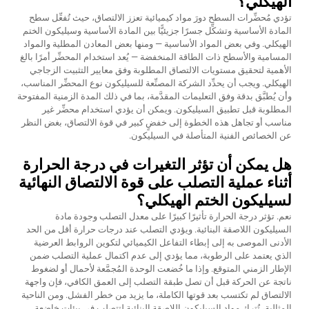
الهيكلي؟
تؤدي مُحضِّرات السطح دورَ مواد كيميائية تعزز الالتصاق، حيث تُفعِّل سطح
المادة الأساسية وتشكِّل جسرًا جزيئيًّا بين المادة الأساسية وسيليكون الختم
الهيكلي. وفي بعض المواد الأساسية — ومنها بعض المعادن المطلية والمواد
المسامية والأسطح ذات الطاقة المنخفضة — يُعد استخدام المحضِّر أمرًا بالغ
الأهمية لتحقيق مستويات الالتصاق المطلوبة وفق معايير التثبيت الزجاجي
الهيكلي. ويجب أن يحدِّد الشركة المصنِّعة للسيليكون نوع المحضِّر المناسب،
وأن يُطبَّق بدقة وفق التعليمات المقدَّمة، بما في ذلك المدة الزمنية المفتوحة
المطلوبة قبل تطبيق السيليكون. ويمكن أن يؤدي استخدام محضِّر غير
مناسب أو تجاهل هذه الخطوة إلى خفضٍ كبير في قوة الالتصاق، بغض النظر
عن الخصائص الفنية المتأصلة في السيليكون.
هل يمكن أن تؤثر التغيرات في درجة الحرارة
أثناء عملية التصلب على قوة الالتصاق النهائية
لسيليكون الختم الهيكلي؟
نعم. تؤثر درجة الحرارة تأثيرًا كبيرًا على معدل التصلب وجودة مادة
السيليكون اللاصقة البنائية. ويؤدي التصلب عند درجات حرارة أقل من الحد
الأدنى الموصى به إلى إبطاء التفاعل الكيميائي لتكوين الروابط العرضية
الذي يعتمد على الرطوبة، مما يؤدي إلى عدم اكتمال عملية التصلب ضمن
الإطار الزمني المتوقع. وإذا ما خُضعت الوحدة المُجمَّعة لأحمال أو لضغوط
ناتجة عن الحركة قبل أن تصل طبقة التصلب إلى العمق الكافي، فإن واجهة
الالتصاق لم تكتسب بعد قوتها الكاملة، ما يزيد من خطر الفشل. ومن الناحية
المثالية، تُترك مواد السيليكون اللاصقة البنائية لتتصلب في بيئات خاضعة