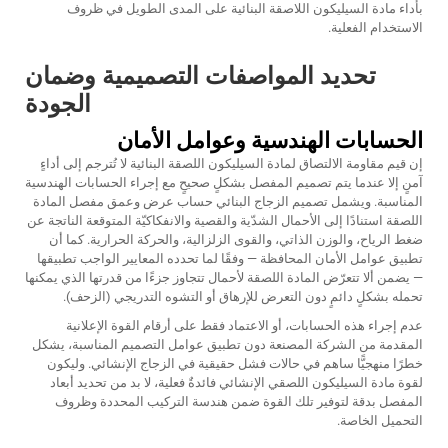
بأداء مادة السيليكون اللاصقة البنائية على المدى الطويل في ظروف
الاستخدام الفعلية.
تحديد المواصفات التصميمية وضمان
الجودة
الحسابات الهندسية وعوامل الأمان
إن قيم مقاومة الالتصاق لمادة السيليكون اللصقة البنائية لا تُترجم إلى أداءٍ
آمنٍ إلا عندما يتم تصميم المفصل بشكلٍ صحيحٍ مع إجراء الحسابات الهندسية
المناسبة. ويشمل تصميم الزجاج البنائي حساب عرض وعمق مفصل المادة
اللصقة استنادًا إلى الأحمال الشدّية والقصية والانفكاكيّة المتوقعة الناتجة عن
ضغط الرياح، والوزن الذاتي، والقوى الزلزالية، والحركة الحرارية. كما أن
تطبيق عوامل الأمان المحافظة — وفقًا لما تحدده المعايير الواجب تطبيقها
— يضمن ألا تتعرّض المادة اللصقة لأحمال تتجاوز جزءًا من قدرتها الذي يمكنها
تحمله بشكلٍ دائمٍ دون التعرض للإرهاق أو التشوه التدريجي (الزحف).
عدم إجراء هذه الحسابات، أو الاعتماد فقط على أرقام القوة الإعلانية
المقدمة من الشركة المصنعة دون تطبيق عوامل التصميم المناسبة، يشكل
خطرًا منهجيًّا ساهم في حالات فشل حقيقية في الزجاج الإنشائي. وليكون
لقوة مادة السيليكون اللصقي الإنشائي فائدةٌ فعلية، لا بد من تحديد أبعاد
المفصل بدقة لتوفير تلك القوة ضمن هندسة التركيب المحددة وظروف
التحميل الخاصة.