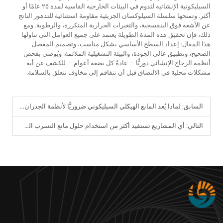
السيليكونية الإنشائية لتدوم في البيئات الخارجية القاسية لمدة ٢٥ عامًا أو
أكثر. وتمنحها سلسلة السيلوكسان الجزيئية مقاومة استثنائية للتدهور الناتج
عن الأشعة فوق البنفسجية، والتغيرات الحرارية المتكررة، والرطوبة. ومع
ذلك، فإن تحقيق هذه المدة الطويلة يعتمد على جميع العوامل التي تناولها
هذا المقال: إعداد السطح الأساسي بشكل مناسب، وتصميم المفصل
الصحيح، وتطبيق عالي الجودة، والبيئة التشغيلية الملائمة. ويُوصى بفحص
أنظمة الزجاج الإنشائي دوريًّا — عادةً كل بضعة أعوام — للكشف عن أية
مشكلات محلية في الالتصاق قبل أن تتفاقم إلى مخاوف تتعلق بالسلامة.
السابق:
لماذا يُعد المانع الهيكلي السيليكوني ضروريًّا لأنظمة الجدران المعلقة الزجاجية؟
التالي:
أي المشاريع تستفيد أكثر من استخدام حلول مانع التسرب السيليكوني البوليوريثاني (PU)؟