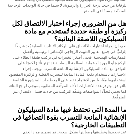
للرقابة من حيث درجة الحرارة والرطوبة، لا سيما في حالة الوحدات الزجاجية
المصنَّعة مسبقًا في المصنع.
هل من الضروري إجراء اختبار الالتصاق لكل
ركيزة أو طبقة جديدة تُستخدم مع مادة
السيليكون اللاصقة البنائية؟
نعم، إن إجراء اختبارات الالتصاق على الركائز الإنتاجية الفعلية يُعد شرطًا
إلزاميًّا في جميع معايير التثبيت الزجاجي الإنشائي الرئيسية وأفضل
الممارسات الهندسية. فحتى أصغر التغييرات في تركيب طبقة الطلاء على
الركيزة أو المورد أو عملية المعالجة السطحية قد تؤثر تأثيرًا كبيرًا على
التوافق مع مادة السيليكون الإنشائية المانعة للتسرب. ويجب إجراء
الاختبارات باستخدام دفعة المادة المانعة للتسرب الفعلية والركيزة المقصود
استخدامهما معًا، وليس الاعتماد فقط على المخططات المنشورة الخاصة
بالتوافق. وتوفر هذه الاختبارات الأدلة الموثَّقة المطلوبة بموجب لوائح البناء،
كما تحمي مُحدِّد المواصفات ومُنفِّذ التركيب من حالات فشل الالتصاق غير
المتوقَّعة.
ما المدة التي تحتفظ فيها مادة السيليكون
الإنشائية المانعة للتسرب بقوة التصاقها في
التطبيقات الخارجية؟
عند تحديدها وتطبيقها وصيانتها بشكل صحيح، تم تصميم مواد الختم