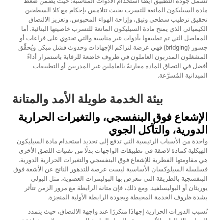
تشمل جودة التطبيق أيضًا استخدام الأدوات المناسبة: حيث يضمن ضغط
مادة السيليكون المانعة للتسرب بحيث تتلامس بإحكام مع كلا السطحين
تحقيق ترطيب سطحي وثيق، وإزاحة الهواء المحبوس، وتعزيز الالتصاق
الكيميائي الذي يمنح مادة السيليكون المانعة للتسرب خاصيتها البنائية. أما
المفاصل التي تم تطبيقها بأدوات غير مناسبة والتي تحتوي على فراغات أو
جسور (bridging) فهي عرضة لتراكم الإجهادات وحدوث فشل مبكر. ويُحقِّق
المشغلون المدربون العاملون في ظروف خاضعة للرقابة باستمرار أداءً
أفضل في التصاق المادة مقارنةً بالعاملين غير المدربين أو التطبيقات
الميدانية المُسرَّعة.
بيئة الخدمة طويلة الأمد والمتانة
الإشعاع فوق البنفسجي، والتغيرات الحرارية
الدورية، والتآكل الجوي
واحدة من الأسباب الرئيسية التي تدفع إلى تحديد استخدام مادة السيليكون
الهيكلية كمادة لاصقة في تطبيقات الواجهات بدلًا من تقنيات اللصق الأخرى
هي مقاومتها الفطرية للإشعاع فوق البنفسجي والتغيرات الحرارية الدورية.
فسلسلة السيلوكسان الأساسية ليست عرضة للتدهور الناتج عن الأشعة فوق
البنفسجية بالطريقة التي تتعرض بها البوليمرات العضوية، مثل البولي
يوريثان أو البوليسلفيد. ومع ذلك، فإن متانة الرابطة مع مرور الزمن تتأثر
بشدة ظروف الخدمة المحيطة وبجودة الرابطة الأولية المنجزة.
تُسبب الدورات الحرارية إجهادًا متكررًا عند واجهة الالتصاق، حيث يتمدد