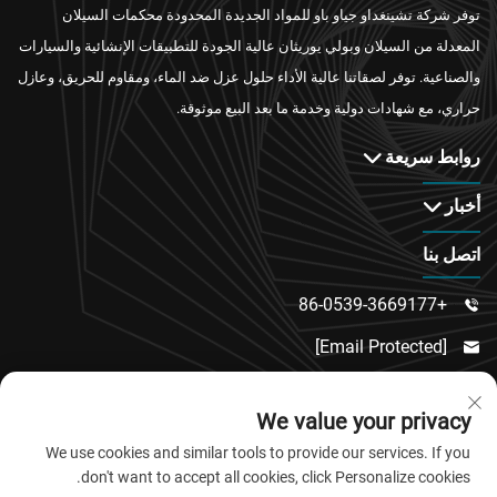
توفر شركة تشينغداو جياو باو للمواد الجديدة المحدودة محكمات السيلان
المعدلة من السيلان وبولي يوريثان عالية الجودة للتطبيقات الإنشائية والسيارات
والصناعية. توفر لصقاتنا عالية الأداء حلول عزل ضد الماء، ومقاوم للحريق، وعازل
حراري، مع شهادات دولية وخدمة ما بعد البيع موثوقة.
روابط سريعة
أخبار
اتصل بنا
+86-0539-3669177

[email Protected]

رقم 217، طريق دونغسي، منطقة دونغتشنغ الفرعية،

We value your privacy
مقاطعة لينكو، مدينة وييفانغ، مقاطعة شاندونغ
We use cookies and similar tools to provide our services. If you
don't want to accept all cookies, click Personalize cookies.