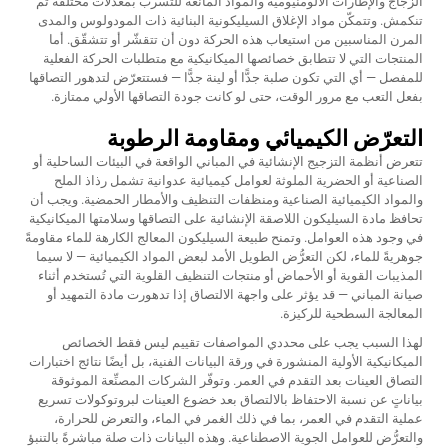
الزجاج والإطارات الألومنيومية والمواد المانعة للتسرب بمعدلات مختلفة ثم
تنكمش. وتتمكّن مواد الإغلاق السيليكونية البنائية ذات المودولوس والمدى
المرن المناسبين من استيعاب هذه الحركة دون أن تتقشّر أو تتشقّق. أما
المنتجات التي لا تتطابق خصائصها الميكانيكية مع متطلبات الحركة الفعلية
للمفصل — أي التي تكون صلبة جدًّا أو لينة جدًّا — فستتعرّض لتدهور التصاقها
بفعل التعب مع مرور الوقت، حتى لو كانت جودة التصاقها الأولي ممتازة.
التعرّض الكيميائي ومقاومة الرطوبة
تتعرض أنظمة التزجيج الإنشائية في المباني الواقعة في البيئات الساحلية أو
الصناعية أو الحضرية الملوثة لعوامل كيميائية عدوانية تشمل رذاذ الملح
والمواد الكيميائية الصناعية ومنظفات التنظيف والأمطار الحمضية. ويجب أن
تحافظ مادة السيليكون اللاصقة الإنشائية على التصاقها وسلامتها الميكانيكية
في وجود هذه العوامل. وتمنح طبيعة السيليكون المعالج الكارهة للماء مقاومةً
جوهريةً للماء، لكن التعرُّض الطويل الأمد لبعض المواد الكيميائية — لا سيما
المذيبات القوية أو الأحماض أو منتجات التنظيف القلوية التي تُستخدم أثناء
صيانة المباني — قد يؤثر على واجهة الالتصاق إذا تدهورت مادة التمهيد أو
المعالجة السطحية للركيزة.
لهذا السبب يجب على محددي المواصفات تقييم ليس فقط الخصائص
الميكانيكية الأولية المنشورة في ورقة البيانات الفنية، بل أيضًا نتائج اختبارات
التصاق العينات بعد التقدم في العمر. وتوفّر الشركات المصنِّعة الموثوقة
بياناتٍ عن نسبة الاحتفاظ بالالتصاق بعد خضوع العينات لبروتوكولات تسريع
عملية التقدم في العمر، بما في ذلك الغمر في الماء، والتعرض للحرارة،
والتعرُّض للعوامل الجوية الاصطناعية. وهذه البيانات ذات صلة مباشرةً بالتنبؤ