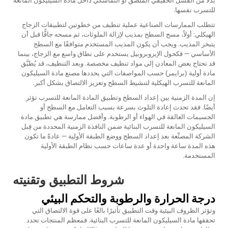
بدلًا من الفشل الحقيقي الملصق أو التماسكي داخل مادة السيليكون المانعة
للتسرب نفسها.
تتطلب الممارسات الصناعية عملية تنظيف من خطوتين لتطبيقات الزجاج
الهيكلي: أولاً، مسح السطح بمذيب لإزالة الملوثات، ثم مسحه جافًّا قبل أن
يتبخر المذيب. ويجب أن يكون المذيب المستخدم متوافقًا مع السطح
الأساسي — فكحول الإيزوبروبيل يستخدم على نطاق واسع مع الزجاج، بينما
قد تحتاج بعض المعادن إلى مواد تنظيف مخصصة. وبعد التنظيف، قد يُطبَّق
مادة أولية (برايمر) حسب المواصفات التي يحددها مصنع مادة السيليكون
المانعة للتسرب الهيكلية لتنشيط السطح وتعزيز الالتصاق بشكل أكبر.
إن المدة الزمنية بين إعداد السطح وتطبيق المادة المانعة للتسرب تؤثر
أيضًا. فقد تحدث إعادة التلوث بسرعة بسبب التعامل مع السطح أو
الجسيمات العالقة في الهواء أو الرطوبة. وأفضل ممارسة هي تطبيق مادة
السيليكون المانعة للتسرب البنائية ضمن النافذة الزمنية المحددة من قِبل
الشركة المصنِّعة بعد إعداد السطح ووضع الطبقة الأولية — عادةً ما تكون
هذه المدة ساعة واحدة أو عدة ساعات حسب نظام الطبقة الأولية
المستخدمة.
شروط التطبيق وتقنيته
درجة الحرارة والرطوبة والتحكم البيئي
وتؤثر الظروف البيئية وقت التطبيق تأثيرًا بالغًا على قوة الالتصاق التي
تحققها مادة السيليكون المانعة للتسرب البنائية. فمعظم المنتجات تحدد