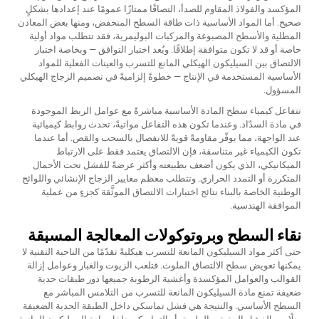
المؤكسد والفولاذ المقاوم للصدأ، التصاقًا ممتازًا عمومًا عند إعدادها بشكلٍ
صحيح. أما المواد الأساسية ذات طاقة السطح المنخفض، ومنها بعض المعادن
المطلية والأسطح المصبوغة والمركبات البوليمرية، فقد تتطلب مواد أولية
خاصة أو قد لا تكون متوافقة إطلاقًا. ويُعد اختبار التوافق — وبخاصة اختبار
الالتصاق بين السيليكون الهيكلي المانع للتسرب والعينات الفعلية للمواد
الأساسية المستخدمة في الإنتاج — خطوةً إلزاميةً في تصميم الزجاج الهيكلي
المسؤول.
تتفاعل كيمياء سطح المادة الأساسية مباشرةً مع عوامل الربط الموجودة
في مادة السدّاد. وعندما تكون هذه التفاعل مواتيةً، تحدث روابط كيميائية
عند الواجهة، مما يوفّر مقاومةً قويةً للانفصال بالسحب والقص. أما عندما
تكون الكيمياء غير متناسقة، فإن الالتصاق يعتمد فقط على الارتباط
الميكانيكي، الذي يكون أضعف بطبيعته وأكثر عرضةً للفشل تحت الأحمال
المتكررة أو التمدد الحراري. وتتطلب معظم معايير الزجاج الإنشائي واللوائح
الوطنية الخاصة بالبناء نتائج اختبارات الالتصاق الموثَّقة كجزءٍ من عملية
الموافقة الهندسية.
نقاء السطح وبروتوكولات المعالجة المسبقة
حتى أكثر مواد السيليكون المانعة للتسرب هيكليةً تقدّمًا من الناحية التقنية لا
يمكنها تعويض سطح الالتصاق الملوث. فتلعب الزيوت والغبار وعوامل إزالة
القوالب والعوامل المؤكسدة وأغشية الرطوبة جميعها دور طبقات حدية
ضعيفة تمنع مادة السيليكون المانعة للتسرب من التلامس المباشر مع
السطح الأساسي. والنتيجة هي فشل تماسكي داخل الطبقة الحدية الضعيفة