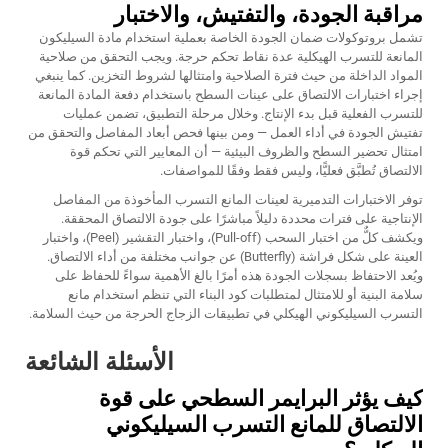
مراقبة الجودة، والتفتيش، والاختبار
تشمل بروتوكولات ضمان الجودة الخاصة بعملية استخدام مادة السيليكون
المانعة للتسرب الهيكلية عدة نقاط تحكم حرجة. ويجب التحقق من صلاحية
المواد الداخلة من حيث فترة الصلاحية وامتثالها لشروط التخزين. كما ينبغي
إجراء اختبارات الالتصاق على عينات السطح باستخدام دفعة المادة المانعة
للتسرب الفعلية قبل بدء الإنتاج. وخلال مرحلة التطبيق، تضمن عمليات
تفتيش الجودة في أداء العمل — ومن بينها فحص أبعاد المفاصل والتحقق من
امتثال تحضير السطح والظروف البيئية — أن المعايير التي تحكم قوة
الالتصاق تُطبَّق فعليًّا، وليس فقط وفقًا للمواصفات.
توفر الاختبارات التدميرية لعينات المانع التسرب المأخوذة من المفاصل
الإنتاجية على فترات محددة دليلاً مباشرًا على جودة الالتصاق المحققة.
ويكشف كلٌّ من اختبار السحب (Pull-off)، واختبار التقشير (Peel)، واختبار
العينة على شكل فراشة (Butterfly) عن جوانب مختلفة من أداء الالتصاق.
ويُعد الاحتفاظ بسجلات الجودة هذه أمرًا بالغ الأهمية سواءً للحفاظ على
سلامة البنية أو للامتثال لمتطلبات كود البناء التي تنظم استخدام مانع
التسرب السيليكوني الهيكلي في تطبيقات الزجاج الحرجة من حيث السلامة.
الأسئلة الشائعة
كيف يؤثر البرايمر السطحي على قوة
الالتصاق للمانع التسرب السيليكوني