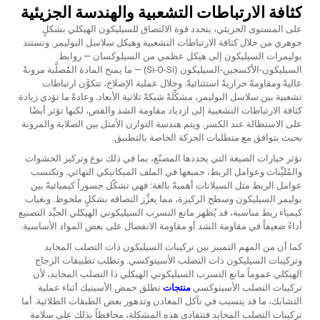
كثافة الارتباطات التشعبية والهندسة الجزيئية
على المستوى الجزيئي، يتحدد قوة الالتصاق للسيليكون الهيكلي بشكلٍ
جوهري من خلال كثافة الارتباطات التشعبية وهيكل سلاسل البوليمر. وتستند
بوليمرات السيليكون إلى هيكل عظمي من السيلوكسان — روابط
السيليكون-الأكسجين-السيليكون (Si-O-Si) — ما يمنح المادة المُصلَّبة مرونةً
عاليةً ومقاومةً حراريةً استثنائيةً. وخلال عملية الإصلاخ، تتكوَّن ارتباطات
تشعبية بين سلاسل البوليمر، مشكِّلةً شبكةً ثلاثية الأبعاد. وعادةً ما تؤدي زيادة
كثافة الارتباطات التشعبية إلى ازدياد مقاومة الشد والقص، لكنها تؤثر أيضًا
على الاستطالة عند الكسر. ويتم هندسة التوازن الأمثل بين الصلابة والمرونة
بحيث يتوافق مع متطلبات الحركة الخاصة بالتطبيق.
تؤثر خيارات الصيغة التي يحددها المصنّع، بما في ذلك نوع وتركيز الحشوات
والمُليِّنات وعوامل الربط، جميعها في الملف الميكانيكي النهائي. وتكتسب
عوامل الربط مثل السيلانات أهميةً بالغة: فهي تشكّل جسوراً كيميائيةً بين
بوليمر السيليكون وسطح الركيزة، مما يعزِّز التصاقه بشكلٍ ملحوظ. وبغياب
كيمياء ربط مناسبة، قد يُظهر مانع التسرب السيليكوني الهيكلي الجيِّد التصنيع
أداءً ضعيفاً في مقاومة الشد أو مقاومة الانفصال على بعض المواد الأساسية.
كما أن من المهم التمييز بين تركيبات السيليكون ذات التصلب المحايد
وتركيبات السيليكون ذات التصلب الأسيتوكسي. وتطلب تطبيقات الزجاج
الهيكلي عموماً مانع التسرب السيليكوني الهيكلي ذا التصلب المحايد، لأن
تركيبات التصلب الأسيتوكسي
منتجات
تطلق حمض الأسيتيك أثناء عملية
التشابك، ما قد يتسبب في تآكل المعادن وتدهور بعض الطبقات الطلائية. أما
تركيبات التصلب المحايد فتتفادى هذه المشكلة، محافظاً بذلك على سلامة