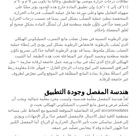
نطاقات درجات حرارة موصى بها للتطبيق، وغالبًا ما تكون بين ٥°م و٤٠°م
(٤١°ف إلى ١٠٤°ف). وإن تطبيق المادة خارج هذه الحدود يؤثر سلبًا على
سهولة التعامل معها وعلى سرعة تفاعل عملية التصلُّب. فدرجات الحرارة
المنخفضة تبطئ عملية التصلُّب بشكل كبير، بينما قد تتسبب درجات الحرارة
المرتفعة جدًّا في تكوُّن طبقة سطحية قبل أن تُشكَّل المادة بشكلٍ صحيح أو
تُغلَق المفصلة بإحكام.
تؤثر الرطوبة النسبية في معدل تصلب مانع التسرب السيليكوني الهيكلي
الذي يُصلب بالرطوبة. فانخفاض الرطوبة بشكل كبير يؤدي إلى إبطاء عملية
التصلب بشكل ملحوظ، بينما قد تؤدي الرطوبة العالية جدًا إلى تسريع تكوّن
طبقة سطحية وتجميد المواد غير المتفاعلة تحت هذه الطبقة. أما التثبيت
الهيكلي للزجاج الذي يُنفَّذ في بيئات ورشة عمل خاضعة لرقابة صارمة — مثل
المرافق التصنيعية التي تُنتِج وحدات الزجاج العازل — فيوفّر عادةً مقاومة ربط
أكثر اتساقًا مقارنةً بمادة المانع المطبَّقة في الموقع والتي تتعرّض لظروف
غير خاضعة للرقابة.
هندسة المفصل وجودة التطبيق
تُعَدُّ هندسة المفصل معلَّمة هندسية، وليست مجرد معلَّمة جمالية. ويجب أن
يُصمَّم عرض وعمق مانع التسرب السيليكوني الهيكلي بحيث ي
accommodates الحركة التفاضلية المتوقعة للتجميع مع الحفاظ على مساحة
مقطعية كافية لنقل الأحمال. فالمفصل الصغير جدًا يركّز الإجهادات ويؤدي
إلى فشل تماسكي تحت تأثير الأحمال الحرارية أو الرياح. أما المفصل الكبير
جدًا فيُهدِر المادة وقد لا يتجانس تصلّبه عبر عمقه.