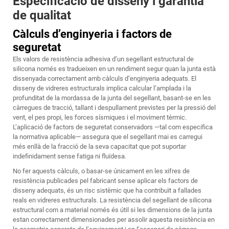
Especificació de disseny i garantia
de qualitat
Càlculs d’enginyeria i factors de
seguretat
Els valors de resistència adhesiva d’un segellant estructural de
silicona només es tradueixen en un rendiment segur quan la junta està
dissenyada correctament amb càlculs d’enginyeria adequats. El
disseny de vidreres estructurals implica calcular l’amplada i la
profunditat de la mordassa de la junta del segellant, basant-se en les
càrregues de tracció, tallant i despullament previstes per la pressió del
vent, el pes propi, les forces sísmiques i el moviment tèrmic.
L’aplicació de factors de seguretat conservadors —tal com especifica
la normativa aplicable— assegura que el segellant mai es carregui
més enllà de la fracció de la seva capacitat que pot suportar
indefinidament sense fatiga ni fluïdesa.
No fer aquests càlculs, o basar-se únicament en les xifres de
resistència publicades pel fabricant sense aplicar els factors de
disseny adequats, és un risc sistèmic que ha contribuït a fallades
reals en vidreres estructurals. La resistència del segellant de silicona
estructural com a material només és útil si les dimensions de la junta
estan correctament dimensionades per assolir aquesta resistència en