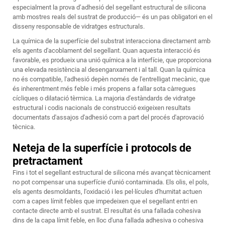
especialment la prova d’adhesió del segellant estructural de silicona
amb mostres reals del sustrat de producció— és un pas obligatori en el
disseny responsable de vidratges estructurals.
La química de la superfície del substrat interacciona directament amb
els agents d'acoblament del segellant. Quan aquesta interacció és
favorable, es produeix una unió química a la interfície, que proporciona
una elevada resistència al desenganxament i al tall. Quan la química
no és compatible, l'adhesió depèn només de l'entrelligat mecànic, que
és inherentment més feble i més propens a fallar sota càrregues
cícliques o dilatació tèrmica. La majoria d'estàndards de vidratge
estructural i codis nacionals de construcció exigeixen resultats
documentats d'assajos d'adhesió com a part del procés d'aprovació
tècnica.
Neteja de la superfície i protocols de
pretractament
Fins i tot el segellant estructural de silicona més avançat tècnicament
no pot compensar una superfície d'unió contaminada. Els olis, el pols,
els agents desmoldants, l'oxidació i les pel·lícules d'humitat actuen
com a capes límit febles que impedeixen que el segellant entri en
contacte directe amb el sustrat. El resultat és una fallada cohesiva
dins de la capa límit feble, en lloc d'una fallada adhesiva o cohesiva