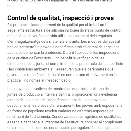
la geometria concreta de l’equipament i en l’escenari de càrrega
específic.
Control de qualitat, inspecció i proves
Els protocols d'assegurament de la qualitat per al treball amb
segellants estructurals de silicona inclouen diversos punts de control
crítics. S’ha de verificar la vida útil i el compliment dels requisits
d’emmagatzematge dels materials entrants. Les mostres del sustrat
han de sotmetre’s a proves d’adherència amb el lot real de segellant
abans de començar la producció. Durant l’aplicació, les inspeccions
de la qualitat de l’execució —incloent-hi la verificació de les
dimensions de la junta, el compliment de la preparació de la superfície
i les condicions ambientals— asseguren que els paràmetres que
governen la resistència de l’unió es compleixen efectivament en la
pràctica, i no només en l’especificació.
Les proves destructives de mostres de segellants extretes de les
juntes de producció a intervals definits proporcionen una evidència
directa de la qualitat de l’adherència assolida. Les proves de
despullament, les proves d’arrancament i les proves amb espècimens
en forma de papallona revelen cadascuna diferents aspectes del
rendiment de l’adherència. Conservar aquests registres de qualitat és
essencial tant per a la integritat de l’estructura com per al compliment
dels requisits del codi de construcció que regulen l’ús de segellants