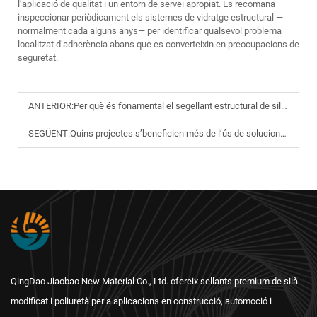
l’aplicació de qualitat i un entorn de servei apropiat. Es recomana
inspeccionar periòdicament els sistemes de vidratge estructural —
normalment cada alguns anys— per identificar qualsevol problema
localitzat d’adherència abans que es converteixin en preocupacions de
seguretat.
ANTERIOR:
Per què és fonamental el segellant estructural de silicona per als sistemes de parets cortina de vidre?
SEGÜENT:
Quins projectes s’beneficien més de l’ús de solucions de segellants de silicona PU?
QingDao Jiaobao New Material Co., Ltd. ofereix sellants premium de silà
modificat i poliuretà per a aplicacions en construcció, automoció i