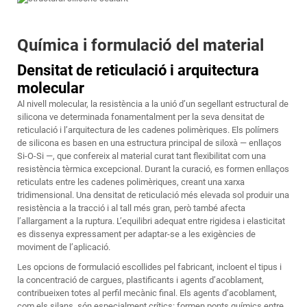
Química i formulació del material
Densitat de reticulació i arquitectura
molecular
Al nivell molecular, la resistència a la unió d’un segellant estructural de
silicona ve determinada fonamentalment per la seva densitat de
reticulació i l’arquitectura de les cadenes polimèriques. Els polímers
de silicona es basen en una estructura principal de siloxà — enllaços
Si-O-Si —, que confereix al material curat tant flexibilitat com una
resistència tèrmica excepcional. Durant la curació, es formen enllaços
reticulats entre les cadenes polimèriques, creant una xarxa
tridimensional. Una densitat de reticulació més elevada sol produir una
resistència a la tracció i al tall més gran, però també afecta
l’allargament a la ruptura. L’equilibri adequat entre rigidesa i elasticitat
es dissenya expressament per adaptar-se a les exigències de
moviment de l’aplicació.
Les opcions de formulació escollides pel fabricant, incloent el tipus i
la concentració de cargues, plastificants i agents d’acoblament,
contribueixen totes al perfil mecànic final. Els agents d’acoblament,
com els silans, són especialment crítics: formen ponts químics entre