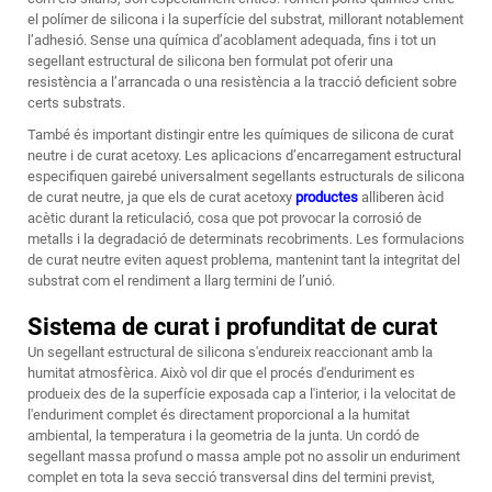
el polímer de silicona i la superfície del substrat, millorant notablement
l’adhesió. Sense una química d’acoblament adequada, fins i tot un
segellant estructural de silicona ben formulat pot oferir una
resistència a l’arrancada o una resistència a la tracció deficient sobre
certs substrats.
També és important distingir entre les químiques de silicona de curat
neutre i de curat acetoxy. Les aplicacions d’encarregament estructural
especifiquen gairebé universalment segellants estructurals de silicona
de curat neutre, ja que els de curat acetoxy
productes
alliberen àcid
acètic durant la reticulació, cosa que pot provocar la corrosió de
metalls i la degradació de determinats recobriments. Les formulacions
de curat neutre eviten aquest problema, mantenint tant la integritat del
substrat com el rendiment a llarg termini de l’unió.
Sistema de curat i profunditat de curat
Un segellant estructural de silicona s'endureix reaccionant amb la
humitat atmosfèrica. Això vol dir que el procés d'enduriment es
produeix des de la superfície exposada cap a l'interior, i la velocitat de
l'enduriment complet és directament proporcional a la humitat
ambiental, la temperatura i la geometria de la junta. Un cordó de
segellant massa profund o massa ample pot no assolir un enduriment
complet en tota la seva secció transversal dins del termini previst,