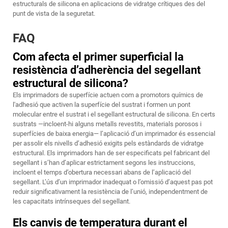
estructurals de silicona en aplicacions de vidratge crítiques des del
punt de vista de la seguretat.
FAQ
Com afecta el primer superficial la
resistència d’adherència del segellant
estructural de silicona?
Els imprimadors de superfície actuen com a promotors químics de
l'adhesió que activen la superfície del sustrat i formen un pont
molecular entre el sustrat i el segellant estructural de silicona. En certs
sustrats —incloent-hi alguns metalls revestits, materials porosos i
superfícies de baixa energia— l’aplicació d’un imprimador és essencial
per assolir els nivells d’adhesió exigits pels estàndards de vidratge
estructural. Els imprimadors han de ser especificats pel fabricant del
segellant i s’han d’aplicar estrictament segons les instruccions,
incloent el temps d’obertura necessari abans de l’aplicació del
segellant. L’ús d’un imprimador inadequat o l’omissió d’aquest pas pot
reduir significativament la resistència de l’unió, independentment de
les capacitats intrínseques del segellant.
Els canvis de temperatura durant el