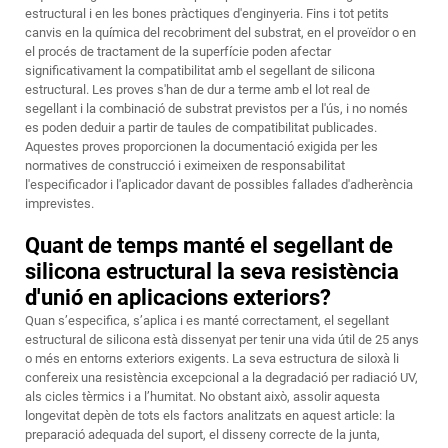
estructural i en les bones pràctiques d'enginyeria. Fins i tot petits
canvis en la química del recobriment del substrat, en el proveïdor o en
el procés de tractament de la superfície poden afectar
significativament la compatibilitat amb el segellant de silicona
estructural. Les proves s'han de dur a terme amb el lot real de
segellant i la combinació de substrat previstos per a l'ús, i no només
es poden deduir a partir de taules de compatibilitat publicades.
Aquestes proves proporcionen la documentació exigida per les
normatives de construcció i eximeixen de responsabilitat
l'especificador i l'aplicador davant de possibles fallades d'adherència
imprevistes.
Quant de temps manté el segellant de
silicona estructural la seva resistència
d'unió en aplicacions exteriors?
Quan s’especifica, s’aplica i es manté correctament, el segellant
estructural de silicona està dissenyat per tenir una vida útil de 25 anys
o més en entorns exteriors exigents. La seva estructura de siloxà li
confereix una resistència excepcional a la degradació per radiació UV,
als cicles tèrmics i a l’humitat. No obstant això, assolir aquesta
longevitat depèn de tots els factors analitzats en aquest article: la
preparació adequada del suport, el disseny correcte de la junta,