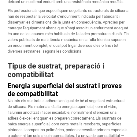
deixant un nucli mal endurit amb una resistència mecànica reduïda.
Els professionals que especifiquen segellants estructurals de silicona
han de respectar la velocitat d'enduriment indicada pel fabricant i
dissenyar les dimensions de la junta en conseqüència. Aprecies per
carregar l'equipament abans que s'hagi assolit un enduriment adequat
és una de les causes més habituals de fallades prematures d'unió. Els
valors publicats de resistència mecànica en la fulla tècnica suposen
un enduriment complet, el qual pot trigar diversos dies o fins i tot
diverses setmanes, segons les condicions.
Tipus de sustrat, preparació i
compatibilitat
Energia superficial del sustrat i proves
de compatibilitat
No tots els sustrats s’adhereixen igual de bé al segellant estructural
de silicona. Els materials d’alta energia superficial, com el vidre,
l’alumini anoditzat i l’acer inoxidable, normalment ofereixen una
adhesió excel·lent quan es preparen correctament. Els sustrats de
baixa energia superficial, com certs metalls recoberts, superfícies
pintades i compostos polimèrics, poden necessitar primers especials
o potser ni tan sols siguin compatibles. La prova de compatibilitat —