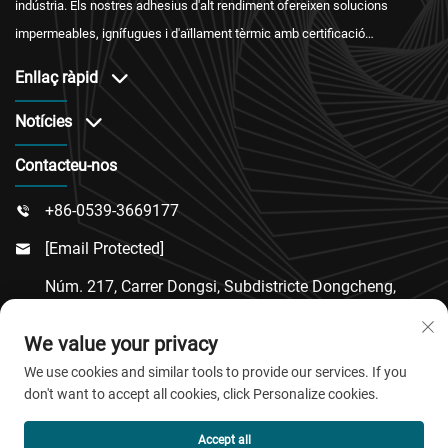
indústria. Els nostres adhesius d'alt rendiment ofereixen solucions
impermeables, ignífugues i d'aïllament tèrmic amb certificació
internacional i un servei postvenda fiable.
Enllaç ràpid
Notícies
Contacteu-nos
+86-0539-3669177

[email Protected]

Núm. 217, Carrer Dongsi, Subdistricte Dongcheng,
Comtat De Linqu, Ciutat De Weifang, Província De

We value your privacy
Shandong
We use cookies and similar tools to provide our services. If you
don't want to accept all cookies, click Personalize cookies.
Copyright © 2026 QingDao Jiaobao New Material Co.,Ltd.
Accept all