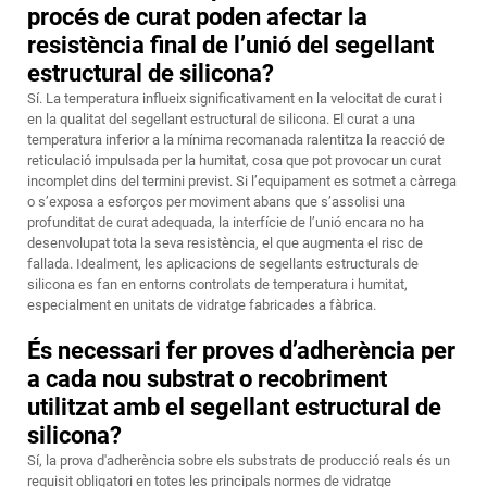
procés de curat poden afectar la
resistència final de l’unió del segellant
estructural de silicona?
Sí. La temperatura influeix significativament en la velocitat de curat i
en la qualitat del segellant estructural de silicona. El curat a una
temperatura inferior a la mínima recomanada ralentitza la reacció de
reticulació impulsada per la humitat, cosa que pot provocar un curat
incomplet dins del termini previst. Si l’equipament es sotmet a càrrega
o s’exposa a esforços per moviment abans que s’assolisi una
profunditat de curat adequada, la interfície de l’unió encara no ha
desenvolupat tota la seva resistència, el que augmenta el risc de
fallada. Idealment, les aplicacions de segellants estructurals de
silicona es fan en entorns controlats de temperatura i humitat,
especialment en unitats de vidratge fabricades a fàbrica.
És necessari fer proves d’adherència per
a cada nou substrat o recobriment
utilitzat amb el segellant estructural de
silicona?
Sí, la prova d'adherència sobre els substrats de producció reals és un
requisit obligatori en totes les principals normes de vidratge