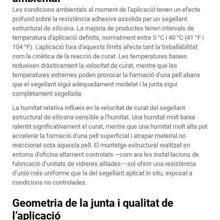
Les condicions ambientals al moment de l'aplicació tenen un efecte
profund sobre la resistència adhesiva assolida per un segellant
estructural de silicona. La majoria de productes tenen intervals de
temperatura d'aplicació definits, normalment entre 5 °C i 40 °C (41 °F i
104 °F). L'aplicació fora d'aquests límits afecta tant la treballabilitat
com la cinètica de la reacció de curat. Les temperatures baixes
redueixen dràsticament la velocitat de curat, mentre que les
temperatures extremes poden provocar la formació d'una pell abans
que el segellant sigui adequadament modelat i la junta sigui
completament segellada.
La humitat relativa influeix en la velocitat de curat del segellant
estructural de silicona sensible a l'humitat. Una humitat molt baixa
ralentit significativament el curat, mentre que una humitat molt alta pot
accelerar la formació d'una pell superficial i atrapar material no
reaccionat sota aquesta pell. El muntatge estructural realitzat en
entorns d’oficina altament controlats —com ara les instal·lacions de
fabricació d’unitats de vidreres aïllades— sol oferir una resistència
d’unió més uniforme que la del segellant aplicat in situ, exposat a
condicions no controlades.
Geometria de la junta i qualitat de
l’aplicació