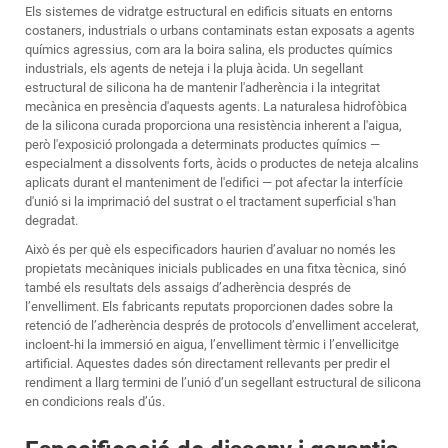
Els sistemes de vidratge estructural en edificis situats en entorns
costaners, industrials o urbans contaminats estan exposats a agents
químics agressius, com ara la boira salina, els productes químics
industrials, els agents de neteja i la pluja àcida. Un segellant
estructural de silicona ha de mantenir l'adherència i la integritat
mecànica en presència d'aquests agents. La naturalesa hidrofòbica
de la silicona curada proporciona una resistència inherent a l'aigua,
però l'exposició prolongada a determinats productes químics —
especialment a dissolvents forts, àcids o productes de neteja alcalins
aplicats durant el manteniment de l'edifici — pot afectar la interfície
d'unió si la imprimació del sustrat o el tractament superficial s'han
degradat.
Això és per què els especificadors haurien d’avaluar no només les
propietats mecàniques inicials publicades en una fitxa tècnica, sinó
també els resultats dels assaigs d’adherència després de
l’envelliment. Els fabricants reputats proporcionen dades sobre la
retenció de l’adherència després de protocols d’envelliment accelerat,
incloent-hi la immersió en aigua, l’envelliment tèrmic i l’envellicitge
artificial. Aquestes dades són directament rellevants per predir el
rendiment a llarg termini de l’unió d’un segellant estructural de silicona
en condicions reals d’ús.