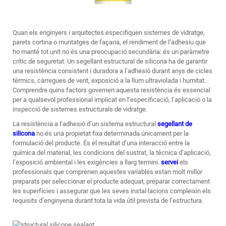
Quan els enginyers i arquitectes especifiquen sistemes de vidratge,
parets cortina o muntatges de façana, el rendiment de l’adhesiu que
ho manté tot unit no és una preocupació secundària: és un paràmetre
crític de seguretat. Un
segellant estructural de silicona
ha de garantir
una resistència consistent i duradora a l’adhesió durant anys de cicles
tèrmics, càrregues de vent, exposició a la llum ultraviolada i humitat.
Comprendre quins factors governen aquesta resistència és essencial
per a qualsevol professional implicat en l’especificació, l’aplicació o la
inspecció de sistemes estructurals de vidratge.
La resistència a l’adhesió d’un sistema estructural
segellant de
silicona
no és una propietat fixa determinada únicament per la
formulació del producte. És el resultat d’una interacció entre la
química del material, les condicions del sustrat, la tècnica d’aplicació,
l’exposició ambiental i les exigències a llarg termini.
servei
els
professionals que comprenen aquestes variables estan molt millor
preparats per seleccionar el producte adequat, preparar correctament
les superfícies i assegurar que les seves instal·lacions compleixin els
requisits d’enginyeria durant tota la vida útil prevista de l’estructura.