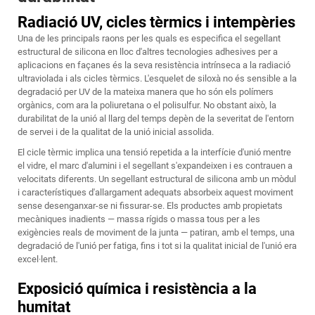
Radiació UV, cicles tèrmics i intempèries
Una de les principals raons per les quals es especifica el segellant
estructural de silicona en lloc d'altres tecnologies adhesives per a
aplicacions en façanes és la seva resistència intrínseca a la radiació
ultraviolada i als cicles tèrmics. L'esquelet de siloxà no és sensible a la
degradació per UV de la mateixa manera que ho són els polímers
orgànics, com ara la poliuretana o el polisulfur. No obstant això, la
durabilitat de la unió al llarg del temps depèn de la severitat de l'entorn
de servei i de la qualitat de la unió inicial assolida.
El cicle tèrmic implica una tensió repetida a la interfície d'unió mentre
el vidre, el marc d'alumini i el segellant s'expandeixen i es contrauen a
velocitats diferents. Un segellant estructural de silicona amb un mòdul
i característiques d'allargament adequats absorbeix aquest moviment
sense desenganxar-se ni fissurar-se. Els productes amb propietats
mecàniques inadients — massa rígids o massa tous per a les
exigències reals de moviment de la junta — patiran, amb el temps, una
degradació de l'unió per fatiga, fins i tot si la qualitat inicial de l'unió era
excel·lent.
Exposició química i resistència a la
humitat