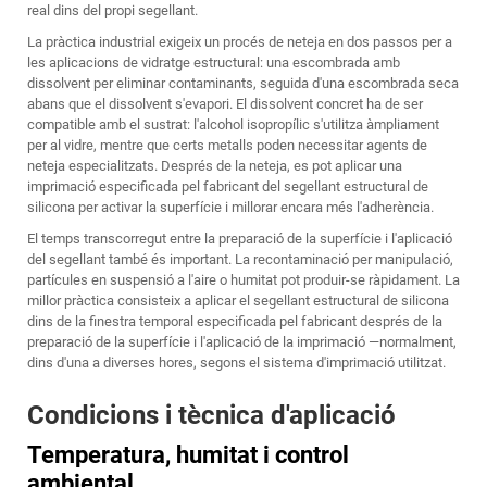
real dins del propi segellant.
La pràctica industrial exigeix un procés de neteja en dos passos per a
les aplicacions de vidratge estructural: una escombrada amb
dissolvent per eliminar contaminants, seguida d'una escombrada seca
abans que el dissolvent s'evapori. El dissolvent concret ha de ser
compatible amb el sustrat: l'alcohol isopropílic s'utilitza àmpliament
per al vidre, mentre que certs metalls poden necessitar agents de
neteja especialitzats. Després de la neteja, es pot aplicar una
imprimació especificada pel fabricant del segellant estructural de
silicona per activar la superfície i millorar encara més l'adherència.
El temps transcorregut entre la preparació de la superfície i l'aplicació
del segellant també és important. La recontaminació per manipulació,
partícules en suspensió a l'aire o humitat pot produir-se ràpidament. La
millor pràctica consisteix a aplicar el segellant estructural de silicona
dins de la finestra temporal especificada pel fabricant després de la
preparació de la superfície i l'aplicació de la imprimació —normalment,
dins d'una a diverses hores, segons el sistema d'imprimació utilitzat.
Condicions i tècnica d'aplicació
Temperatura, humitat i control
ambiental