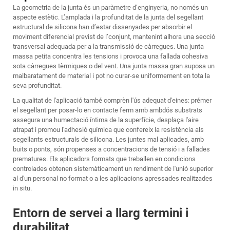
La geometria de la junta és un paràmetre d’enginyeria, no només un
aspecte estètic. L’amplada i la profunditat de la junta del segellant
estructural de silicona han d’estar dissenyades per absorbir el
moviment diferencial previst de l’conjunt, mantenint alhora una secció
transversal adequada per a la transmissió de càrregues. Una junta
massa petita concentra les tensions i provoca una fallada cohesiva
sota càrregues tèrmiques o del vent. Una junta massa gran suposa un
malbaratament de material i pot no curar-se uniformement en tota la
seva profunditat.
La qualitat de l'aplicació també comprèn l'ús adequat d'eines: prémer
el segellant per posar-lo en contacte ferm amb ambdós substrats
assegura una humectació íntima de la superfície, desplaça l'aire
atrapat i promou l'adhesió química que confereix la resistència als
segellants estructurals de silicona. Les juntes mal aplicades, amb
buits o ponts, són propenses a concentracions de tensió i a fallades
prematures. Els aplicadors formats que treballen en condicions
controlades obtenen sistemàticament un rendiment de l'unió superior
al d'un personal no format o a les aplicacions apressades realitzades
in situ.
Entorn de servei a llarg termini i
durabilitat