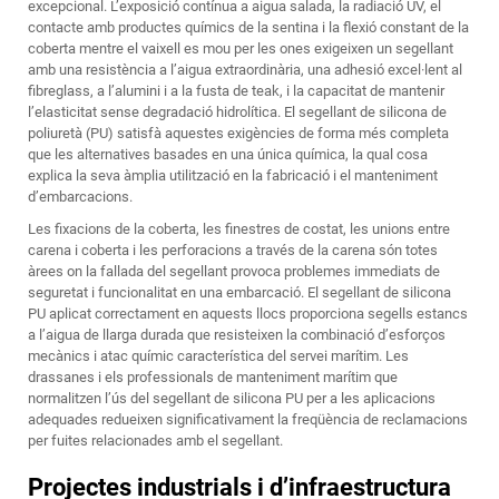
excepcional. L’exposició contínua a aigua salada, la radiació UV, el
contacte amb productes químics de la sentina i la flexió constant de la
coberta mentre el vaixell es mou per les ones exigeixen un segellant
amb una resistència a l’aigua extraordinària, una adhesió excel·lent al
fibreglass, a l’alumini i a la fusta de teak, i la capacitat de mantenir
l’elasticitat sense degradació hidrolítica. El segellant de silicona de
poliuretà (PU) satisfà aquestes exigències de forma més completa
que les alternatives basades en una única química, la qual cosa
explica la seva àmplia utilització en la fabricació i el manteniment
d’embarcacions.
Les fixacions de la coberta, les finestres de costat, les unions entre
carena i coberta i les perforacions a través de la carena són totes
àrees on la fallada del segellant provoca problemes immediats de
seguretat i funcionalitat en una embarcació. El segellant de silicona
PU aplicat correctament en aquests llocs proporciona segells estancs
a l’aigua de llarga durada que resisteixen la combinació d’esforços
mecànics i atac químic característica del servei marítim. Les
drassanes i els professionals de manteniment marítim que
normalitzen l’ús del segellant de silicona PU per a les aplicacions
adequades redueixen significativament la freqüència de reclamacions
per fuites relacionades amb el segellant.
Projectes industrials i d’infraestructura