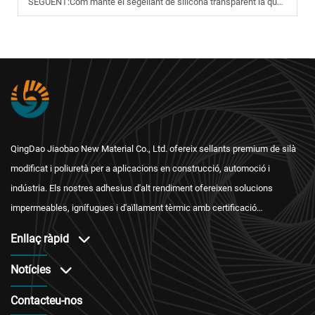
SEGÜENT:
Com manté el segellant de silicona transparent la qualitat estètica de la superfície?
QingDao Jiaobao New Material Co., Ltd. ofereix sellants premium de silà
modificat i poliuretà per a aplicacions en construcció, automoció i
indústria. Els nostres adhesius d'alt rendiment ofereixen solucions
impermeables, ignífugues i d'aïllament tèrmic amb certificació
internacional i un servei postvenda fiable.
Enllaç ràpid
Notícies
Contacteu-nos