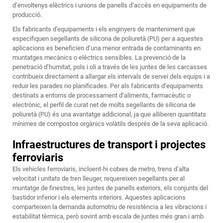
d’envoltenys elèctrics i unions de panells d’accés en equipaments de
producció.
Els fabricants d'equipaments i els enginyers de manteniment que
especifiquen segellants de silicona de poliuretà (PU) per a aquestes
aplicacions es beneficien d’una menor entrada de contaminants en
muntatges mecànics o elèctrics sensibles. La prevenció de la
penetració d’humitat, pols i oli a través de les juntes de les carcasses
contribueix directament a allargar els intervals de servei dels equips i a
reduir les parades no planificades. Per als fabricants d’equipaments
destinats a entorns de processament d’aliments, farmacèutic o
electrònic, el perfil de curat net de molts segellants de silicona de
poliuretà (PU) és una avantatge addicional, ja que alliberen quantitats
mínimes de compostos orgànics volàtils després de la seva aplicació.
Infraestructures de transport i projectes
ferroviaris
Els vehicles ferroviaris, incloent-hi cotxes de metro, trens d’alta
velocitat i unitats de tren lleuger, requereixen segellants per al
muntatge de finestres, les juntes de panells exteriors, els conjunts del
bastidor inferior i els elements interiors. Aquestes aplicacions
comparteixen la demanda automotriu de resistència a les vibracions i
estabilitat tèrmica, però sovint amb escala de juntes més gran i amb