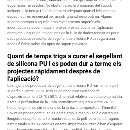
superfícies revestides. No obstant això, la preparació del suport,
incloent-hi la neteja i l’ús de primers adequats quan el fabricant ho
especifiqui, és essencial per assolir una adhesió òptima. Alguns
suports porosos o aquells amb revestiments superficials
incompatibles poden requerir proves prèvies abans de l’aplicació
completa. Seguir les indicacions de la fulla de dades tècniques per a
cada producte específic de segellant de silicona PU assegura una
adhesió fiable sobre els tipus de suport previstos.
Quant de temps triga a curar el segellant
de silicona PU i es poden dur a terme els
projectes ràpidament després de
l’aplicació?
La majoria de productes de segellant de silicona PU formen una pell
superficial entre 30 i 90 minuts en condicions estàndard
d’aproximadament 23 °C i 50 % d’humitat relativa. La curació completa
a tota la profunditat de la junta normalment requereix entre 24 i 72
hores, segons les dimensions de la junta, la temperatura i l’humitat.
Sovint es poden continuar les obres amb la manipulació o càrregues
lleugeres després de la formació inicial de la pell, però les càrregues
estructurals o les exigències de total impermeabilització han d’esperar
fins a la curació completa a tota la profunditat. Una humitat més