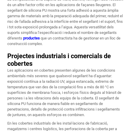
és un altre factor crític en les aplicacions de façanes lleugeres. El
segellant de silicona PU mostra una forta adhesió a aquesta àmplia
gamma de materials amb la preparació adequada del primer, reduint el
risc de fallada adhesiva a la interfície entre el segellant i el suport, fins
i tot sota exposició prolongada a l’aigua. Aquesta versatilitat dels
suports simplifica l’especificació i redueix el nombre de segellants
diferents
productes
que un contractista ha de gestionar en un lloc de
construcció complex.
Projectes industrials i comercials de
cobertes
Les aplicacions en cobertes presenten algunes de les condicions
ambientals més severes que qualsevol segellant ha d’aguantar:
exposició contínua a la radiació UV, aigua estancada, extrems de
temperatura que van des de la congelació fins a més de 80 °C en
superfícies de membrana fosca, i esforços físics deguts al trànsit de
persones i a les vibracions dels equips de la coberta. El segellant de
silicona PU funciona de manera fiable en segellaments de
penetracions, detalls de protecció contra infiltracions i segellaments
de juntures, on aquests esforços es combinen.
En les cobertes industrials de les instal·lacions de fabricació,
magatzems i centres logístics, les perforacions de la coberta per a