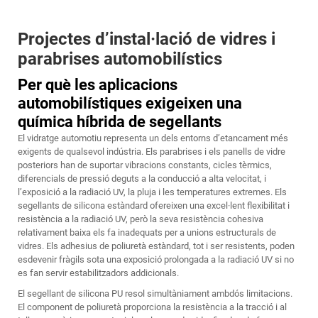
Projectes d’instal·lació de vidres i
parabrises automobilístics
Per què les aplicacions
automobilístiques exigeixen una
química híbrida de segellants
El vidratge automotiu representa un dels entorns d’etancament més
exigents de qualsevol indústria. Els parabrises i els panells de vidre
posteriors han de suportar vibracions constants, cicles tèrmics,
diferencials de pressió deguts a la conducció a alta velocitat, i
l’exposició a la radiació UV, la pluja i les temperatures extremes. Els
segellants de silicona estàndard ofereixen una excel·lent flexibilitat i
resistència a la radiació UV, però la seva resistència cohesiva
relativament baixa els fa inadequats per a unions estructurals de
vidres. Els adhesius de poliuretà estàndard, tot i ser resistents, poden
esdevenir fràgils sota una exposició prolongada a la radiació UV si no
es fan servir estabilitzadors addicionals.
El segellant de silicona PU resol simultàniament ambdós limitacions.
El component de poliuretà proporciona la resistència a la tracció i al