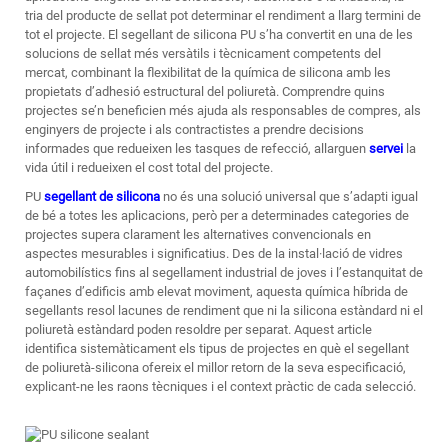
tria del producte de sellat pot determinar el rendiment a llarg termini de
tot el projecte.
El segellant de silicona PU
s’ha convertit en una de les
solucions de sellat més versàtils i tècnicament competents del
mercat, combinant la flexibilitat de la química de silicona amb les
propietats d’adhesió estructural del poliuretà. Comprendre quins
projectes se’n beneficien més ajuda als responsables de compres, als
enginyers de projecte i als contractistes a prendre decisions
informades que redueixen les tasques de refecció, allarguen
servei
la
vida útil i redueixen el cost total del projecte.
PU
segellant de silicona
no és una solució universal que s’adapti igual
de bé a totes les aplicacions, però per a determinades categories de
projectes supera clarament les alternatives convencionals en
aspectes mesurables i significatius. Des de la instal·lació de vidres
automobilístics fins al segellament industrial de joves i l’estanquitat de
façanes d’edificis amb elevat moviment, aquesta química híbrida de
segellants resol lacunes de rendiment que ni la silicona estàndard ni el
poliuretà estàndard poden resoldre per separat. Aquest article
identifica sistemàticament els tipus de projectes en què el segellant
de poliuretà-silicona ofereix el millor retorn de la seva especificació,
explicant-ne les raons tècniques i el context pràctic de cada selecció.