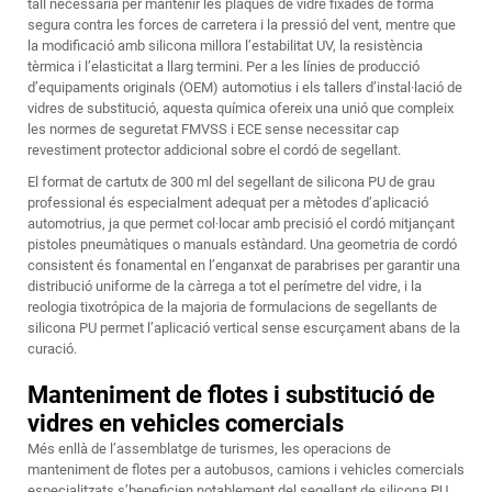
tall necessària per mantenir les plaques de vidre fixades de forma
segura contra les forces de carretera i la pressió del vent, mentre que
la modificació amb silicona millora l’estabilitat UV, la resistència
tèrmica i l’elasticitat a llarg termini. Per a les línies de producció
d’equipaments originals (OEM) automotius i els tallers d’instal·lació de
vidres de substitució, aquesta química ofereix una unió que compleix
les normes de seguretat FMVSS i ECE sense necessitar cap
revestiment protector addicional sobre el cordó de segellant.
El format de cartutx de 300 ml del segellant de silicona PU de grau
professional és especialment adequat per a mètodes d’aplicació
automotrius, ja que permet col·locar amb precisió el cordó mitjançant
pistoles pneumàtiques o manuals estàndard. Una geometria de cordó
consistent és fonamental en l’enganxat de parabrises per garantir una
distribució uniforme de la càrrega a tot el perímetre del vidre, i la
reologia tixotrópica de la majoria de formulacions de segellants de
silicona PU permet l’aplicació vertical sense escurçament abans de la
curació.
Manteniment de flotes i substitució de
vidres en vehicles comercials
Més enllà de l’assemblatge de turismes, les operacions de
manteniment de flotes per a autobusos, camions i vehicles comercials
especialitzats s’beneficien notablement del segellant de silicona PU.