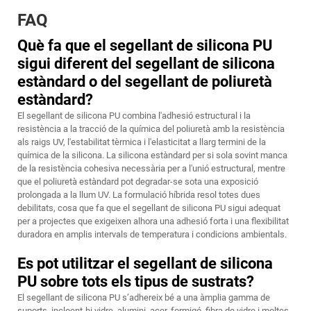
FAQ
Què fa que el segellant de silicona PU
sigui diferent del segellant de silicona
estàndard o del segellant de poliuretà
estàndard?
El segellant de silicona PU combina l'adhesió estructural i la
resistència a la tracció de la química del poliuretà amb la resistència
als raigs UV, l'estabilitat tèrmica i l'elasticitat a llarg termini de la
química de la silicona. La silicona estàndard per si sola sovint manca
de la resistència cohesiva necessària per a l'unió estructural, mentre
que el poliuretà estàndard pot degradar-se sota una exposició
prolongada a la llum UV. La formulació híbrida resol totes dues
debilitats, cosa que fa que el segellant de silicona PU sigui adequat
per a projectes que exigeixen alhora una adhesió forta i una flexibilitat
duradora en amplis intervals de temperatura i condicions ambientals.
Es pot utilitzar el segellant de silicona
PU sobre tots els tipus de sustrats?
El segellant de silicona PU s’adhereix bé a una àmplia gamma de
suports, incloent-hi vidre, alumini, acer, formigó, fibra de vidre i moltes