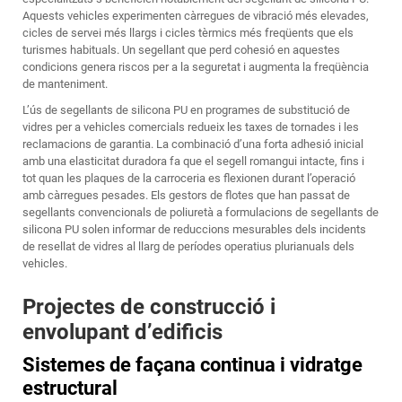
Aquests vehicles experimenten càrregues de vibració més elevades,
cicles de servei més llargs i cicles tèrmics més freqüents que els
turismes habituals. Un segellant que perd cohesió en aquestes
condicions genera riscos per a la seguretat i augmenta la freqüència
de manteniment.
L’ús de segellants de silicona PU en programes de substitució de
vidres per a vehicles comercials redueix les taxes de tornades i les
reclamacions de garantia. La combinació d’una forta adhesió inicial
amb una elasticitat duradora fa que el segell romangui intacte, fins i
tot quan les plaques de la carroceria es flexionen durant l’operació
amb càrregues pesades. Els gestors de flotes que han passat de
segellants convencionals de poliuretà a formulacions de segellants de
silicona PU solen informar de reduccions mesurables dels incidents
de resellat de vidres al llarg de períodes operatius plurianuals dels
vehicles.
Projectes de construcció i
envolupant d’edificis
Sistemes de façana continua i vidratge
estructural