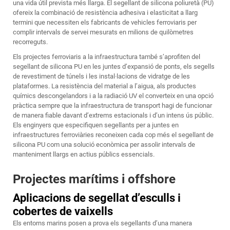
una vida útil prevista més llarga. El segellant de silicona poliuretà (PU)
ofereix la combinació de resistència adhesiva i elasticitat a llarg
termini que necessiten els fabricants de vehicles ferroviaris per
complir intervals de servei mesurats en milions de quilòmetres
recorreguts.
Els projectes ferroviaris a la infraestructura també s’aprofiten del
segellant de silicona PU en les juntes d’expansió de ponts, els segells
de revestiment de túnels i les instal·lacions de vidratge de les
plataformes. La resistència del material a l’aigua, als productes
químics descongelandors i a la radiació UV el converteix en una opció
pràctica sempre que la infraestructura de transport hagi de funcionar
de manera fiable davant d’extrems estacionals i d’un intens ús públic.
Els enginyers que especifiquen segellants per a juntes en
infraestructures ferroviàries reconeixen cada cop més el segellant de
silicona PU com una solució econòmica per assolir intervals de
manteniment llargs en actius públics essencials.
Projectes marítims i offshore
Aplicacions de segellat d’esculls i
cobertes de vaixells
Els entorns marins posen a prova els segellants d’una manera