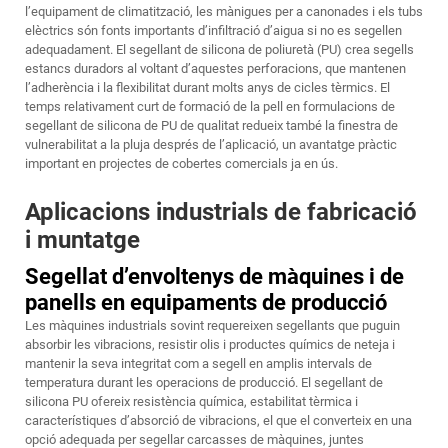
l’equipament de climatització, les mànigues per a canonades i els tubs
elèctrics són fonts importants d’infiltració d’aigua si no es segellen
adequadament. El segellant de silicona de poliuretà (PU) crea segells
estancs duradors al voltant d’aquestes perforacions, que mantenen
l’adherència i la flexibilitat durant molts anys de cicles tèrmics. El
temps relativament curt de formació de la pell en formulacions de
segellant de silicona de PU de qualitat redueix també la finestra de
vulnerabilitat a la pluja després de l’aplicació, un avantatge pràctic
important en projectes de cobertes comercials ja en ús.
Aplicacions industrials de fabricació
i muntatge
Segellat d’envoltenys de màquines i de
panells en equipaments de producció
Les màquines industrials sovint requereixen segellants que puguin
absorbir les vibracions, resistir olis i productes químics de neteja i
mantenir la seva integritat com a segell en amplis intervals de
temperatura durant les operacions de producció. El segellant de
silicona PU ofereix resistència química, estabilitat tèrmica i
característiques d’absorció de vibracions, el que el converteix en una
opció adequada per segellar carcasses de màquines, juntes