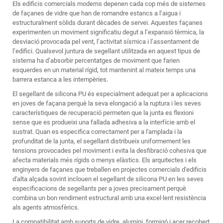
Els edificis comercials moderns depenen cada cop més de sistemes
de façanes de vidre que han de romandre estancs a l’aigua i
estructuralment sòlids durant dècades de servei. Aquestes façanes
experimenten un moviment significatiu degut a l’expansió tèrmica, la
desviació provocada pel vent, l’activitat sísmica i l’assentament de
l’edifici. Qualsevol juntura de segellant utilitzada en aquest tipus de
sistema ha d’absorbir percentatges de moviment que farien
esquerdes en un material rígid, tot mantenint al mateix temps una
barrera estanca a les intempèries.
El segellant de silicona PU és especialment adequat per a aplicacions
en joves de façana perquè la seva elongació a la ruptura i les seves
característiques de recuperació permeten que la junta es flexioni
sense que es produeixi una fallada adhesiva a la interfície amb el
sustrat. Quan es especifica correctament per a l'amplada i la
profunditat de la junta, el segellant distribueix uniformement les
tensions provocades pel moviment i evita la desfibració cohesiva que
afecta materials més rígids o menys elàstics. Els arquitectes i els
enginyers de façanes que treballen en projectes comercials d'edificis
d'alta alçada sovint inclouen el segellant de silicona PU en les seves
especificacions de segellants per a joves precisament perquè
combina un bon rendiment estructural amb una excel·lent resistència
als agents atmosfèrics.
La compatibilitat amb suports de vidre, alumini, formigó i acer recobert