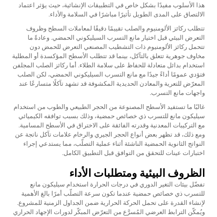
هذا الأسلوب مفيدًا بشكل خاص في التطبيقات الإنشائية، حيث يؤثر اعتماد
الالتصاق على المدى الطويل تأثيرًا مباشرًا في السلامة والأداء.
تتطلب ركائز الألومنيوم والصلب تقييمًا دقيقًا لمعاملات السطح وظروف
التعرض البيئي قبل اختيار مانع التسرب السيليكوني الحمضي. وعادةً ما
تتحمل ركائز الألومنيوم ذات التشطيب المصنعي التعرض للحمض دون
مخاوف جوهرية تتعلق بالتآكل، بينما قد تتطلب الأسطح المؤكسدة أو المطلية
استخدام بدائل متعادلة للحفاظ على سلامة الطلاء. أما ركائز الصلب المجلفن
فتؤدي عمومًا أداءً جيدًا مع مانع التسرب السيليكوني الحمضي، لكن الصلب
المعرّض للتعرية والمعادن الحديدية المكشوفة قد تشهد تآكلًا متسارعًا عند
واجهات مانع التسرب.
غالبًا ما تستفيد الأسطح المصنوعة من الحجر الطبيعي والطوب من استخدام
سيليكون مانع للتسرب ذي خصائص حمضية، وذلك بسبب توافقه الكيميائي
مع التركيبات المعدنية وقدرته الفائقة على الاختراق في الأسطح المسامية.
ومع ذلك، قد تظهر بعض أنواع الحجر الجيري والرخام علامات تآكل ناتجة عن
النواتج الثانوية الحمضية الناشئة أثناء عملية التصلّب، مما يستدعي إجراء
اختبارات عينات للتحقق من التوافق قبل التطبيق الكامل.
الظروف البيئية ومتطلبات الأداء
تفضّل بيئات التغير الدوري في درجات الحرارة استخدام سيليكون مانع
للتسرب ذي خصائص حمضية عندما تكون سرعة التصلّب أمرًا بالغ الأهمية
لإنشاء القدرة على تحمل الحركة الحرارية ضمن الجداول الزمنية للمشروع.
ويُمكّن الترابط العرضي المُسرَّع من التعرّض المبكّر لدورات الإجهاد الحراري