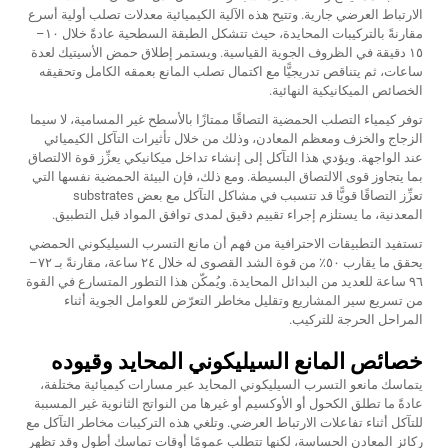
الارتباط العرضي جارية. وتتيح هذه الآلية الكيميائية معدلات تصلب أولية أسرع
مقارنةً بالتركيبات المحايدة، حيث تتشكل الطبقة السطحية عادةً خلال ١٠–
١٥ دقيقة في الظروف الجوية القياسية. ويستمر إطلاق حمض الأسيتيك لعدة
ساعات، ثم يتناقص تدريجيًّا مع اكتمال تصلب المانع بعمقه الكامل وتحقيقه
الخصائص الميكانيكية النهائية.
توفر كيمياء التصلب الحمضية التصاقًا ممتازًا بالأسطح غير المسامية، لا سيما
الزجاج والخزف ومعظم المعادن، وذلك من خلال تأثيرات التآكل الكيميائي
عند الواجهة. ويؤدي هذا التآكل إلى إنشاء تداخل ميكانيكي يعزِّز قوة الالتصاق
بما يتجاوز قوى الالتصاق البسيطة. ومع ذلك، فإن البيئة الحمضية نفسها التي
تعزِّز التصاقًا قويًّا قد تتسبب في مشاكل التآكل مع بعض substrates
المعدنية، ما يستلزم إجراء تقييم دقيق لمدى توافق المواد قبل التطبيق.
تستفيد التطبيقات الاحترافية من فهم أن مانع التسرب السيليكوني الحمضي
يحقق ما يقارب ٥٠٪ من قوة الشد القصوى له خلال ٢٤ ساعة، مقارنةً بـ ٧٢–
٩٦ ساعة للعديد من البدائل المحايدة. ويُمكّن هذا التطور المتسارع في القوة
من تسريع سير المشاريع وتقليل مخاطر التعرّض للعوامل الجوية أثناء
المراحل الحرجة للتركيب.
خصائص المانع السيليكوني المحايد وقيوده
يتماسك مانعو التسرب السيليكوني المحايد عبر مسارات كيميائية مختلفة،
عادةً ما تطلق الكحول أو الأوكسيم أو غيرها من النواتج الثانوية غير المسببة
للتآكل أثناء تفاعلات الارتباط العرضي. وتلغي هذه التركيبات مخاطر التآكل مع
ركائز المعادن الحساسة، لكنها تتطلب عمومًا أوقات تماسك أطول وقد تظهر