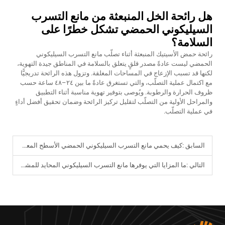
هل رائحة الخل المنبعثة من مانع التسرب
السيليكوني الحمضي تشكل خطرًا على
السلامة؟
رائحة حمض الأسيتيك المنبعثة أثناء تصلّب مانع التسرب السيليكوني
الحمضي ليست عادةً مصدر قلقٍ يتعلق بالسلامة في المناطق جيدة التهوية،
لكنها قد تسبب الإزعاج في المساحات المغلقة. وتزول هذه الرائحة تدريجيًّا
مع اكتمال عملية التصلّب، والتي تستغرق عادةً ما بين ٢٤–٤٨ ساعة حسب
ظروف الحرارة والرطوبة. ويُوصى بتوفير تهوية مناسبة أثناء التطبيق
والمراحل الأولية من التصلّب لتقليل تركيز الرائحة وضمان تحقيق أفضل أداءٍ
في عملية التصلّب.
السابق :
كيف يحمي مانع التسرب السيليكوني الحمضي الأسطح المعدنية والزجاجية؟
التالي :
ما المزايا التي يوفرها مانع التسرب السيليكوني المحايد للمشاريع التجارية (B2B)؟