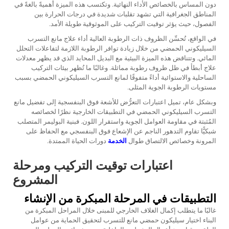
دون المساس بالخصائص الأداء النهائية. وتكتسب هذه الميزة أهميةً بالغةً في
المناطق الجغرافية التي تشهد تقلبات شديدة في درجات الحرارة بين
الفصول، حيث يؤثر توقيت التركيب على الموثوقية طويلة الأمد.
في الواقع، تُحسِّن الظروف ذات الرطوبة العالية أداء علاج مانع التسرب
السيليكوني الحمضي من خلال زيادة توافر الرطوبة اللازمة لتفاعلات التحلل
المائي. وتتناقض هذه الميزة البيئية مع البديل المحايد الذي قد يظهر معدلات
علاج أبطأ في ظل ظروف رطوبة مماثلة. وغالبًا ما تُظهر بيئات التركيب
الساحلية والاستوائية أداءً متفوقًا لمانع التسرب السيليكوني الحمضي بسبب
مستويات الرطوبة الجوية المثلى.
وبشكل عام، تميل اعتبارات التعرُّض للأشعة فوق البنفسجية إلى تفضيل مانع
التسرب السيليكوني الحمضي في التطبيقات الخارجية نظرًا لخصائصه
المُثبتة في مقاومة العوامل الجوية واستقرار اللون. فبنية البوليمر المتصلب
شبكيًّا تقاوم التدهور الناجم عن الإشعاع فوق البنفسجي مع الحفاظ على
المرونة وخصائص الالتصاق طوال
الخدمة
دورات الحياة الممتدة.
اعتبارات توقيت التركيب ومرحلة
المشروع
التطبيقات في المرحلة المبكرة من الإنشاء
غالبًا ما يتطلب إكمال الغلاف الخارجي للمبنى خلال المراحل المبكرة من
البناء اختيار سيليكون حمضي مانع للتسرب لتحقيق الحماية من عوامل