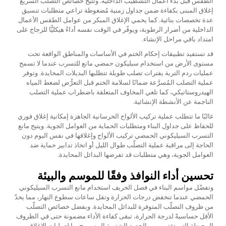
الطقس قبل بدء أعمال التشطيب الداخلية. وتتيح خصائص التصلب السريع
إغلاق المبنى بكفاءة ضمن جداول زمنية مُضغوطة تراعي متطلبات تنسيق
عدة تخصصات بنائية. كما يحمي الإغلاق المبكر من عوامل الطقس الأعمال
الداخلية من أضرار الرطوبة، ويوفّر في الوقت نفسه أداءً هيكليًّا للزجاج على
امتداد باقي مراحل الإنشاء.
قد تستفيد تطبيقات إحكام الختم في الأساسات والمناطق الواقعة تحت
مستوى الأرض من استخدام سيليكون حمضي مانع للتسرب عندما لا تسمح
عمليات ردم التربة بفترات تصلب طويلة تتطلبها البديلات المحايدة. وتوفر
عملية التصلب المُسرَّعة ضمانًا لسلامة الختم قبل التعرُّض لضغط المياه
الهيدروستاتيكي، كما تلغي المخاوف المتعلقة باضطراب عملية التصلب
الناجمة عن الأنشطة الإنشائية.
غالبًا ما تتطلب عملية تركيب الألواح الخرسانية الجاهزة إمكانية إغلاق فوري
للحفاظ على جداول البناء ومتطلبات الحماية من العوامل الجوية. ويتيح مانع
التسرب السيليكوني الحمضي تركيب الألواح وإغلاقها في نفس اليوم دون
الحاجة إلى مراقبة عملية التصلّب طوال الليل أو اتخاذ تدابير حماية ضد
العوامل الجوية، وهي متطلبات قد تفرضها البدائل المحايدة.
تحسين أداء النوافذ وفقًا للموسم والبيئة
وتفضّل مواسم البناء في فصل الخريف استخدام مانع التسرب السيليكوني
الحمضي عندما تنخفض درجات الحرارة وتقل ساعات سطوع النهار، مما يحدّ
من ظروف التصلّب المتوفرة للبدائل المحايدة. وبفضل خصائص التصلّب
الأقل حساسيةً لدرجة الحرارة، تبقى كفاءة الأداء مضمونة حتى في الظروف
المحيطة التي تقترب من الحدود الشتوية المسموح بها لعمليات الإغلاق