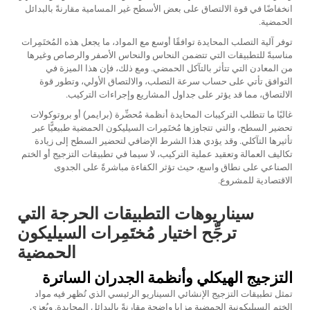
انخفاضًا في قوة الالتصاق على بعض الأسطح غير المسامية مقارنةً بالبدائل
الحمضية.
توفر آلية التصلب المحايدة توافقًا أوسع مع المواد، ما يجعل هذه المُختَمِرات
مناسبةً للتطبيقات التي تتضمن النحاس والنحاس الأصفر والرصاص وغيرها
من المعادن التي تتأثر بالتآكل الحمضي. ومع ذلك، فإن هذا الميزة في
التوافق تأتي على حساب سرعة التصلب، والالتصاق الأولي، وتطور قوة
الالتصاق، مما قد يؤثر على جداول المشاريع وإجراءات التركيب.
غالبًا ما تتطلب التركيبات المحايدة أنظمة مُحضِّرة (برايمر) أو بروتوكولات
تحضير السطح، والتي تتجاوزها مُختَمِرات السيليكون الحمضية طبيعيًّا عبر
تأثيرها التآكلي. وقد يؤدي هذا الشرط الإضافي لتحضير السطح إلى زيادة
تكاليف العمالة وتعقيد عملية التركيب، لا سيما في تطبيقات التزجيج أو الختم
الصناعي على نطاق واسع، حيث تؤثر الكفاءة مباشرةً على الجدوى
الاقتصادية للمشروع.
سيناريوهات التطبيقات الحرجة التي
ترجِّح اختيار مُختَمِرات السيليكون
الحمضية
التزجيج الهيكلي وأنظمة الجدران الساترة
تمثل تطبيقات التزجيج الإنشائي السيناريو الرئيسي الذي تُظهر فيه مواد
الختم السيليكونية الحمضية مزايا واضحة مقارنةً بالبدائل المحايدة. ويُعزى