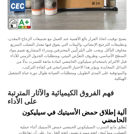
يصبح توقيت اتخاذ القرار بالغ الأهمية عند العمل مع تجميعات الزجاج-المعدن،
وتطبيقات التزجيج الإنشائي، والبيئات التي يفوق فيها معدل التصلب السريع
مخاوف التآكل. ويجب على المُركِّبين المحترفين ومدراء المشاريع تقييم مواد
السطح الأساسي، وظروف التعرُّض البيئي، ومتطلبات الجدول الزمني للأداء
قبل الالتزام باستخدام سيليكون الحامضي كمادة مانعة للتسرب بدلًا من
البدائل المحايدة. ويؤثر هذا الاختيار الاستراتيجي في كفاءة التركيب،
والموثوقية على المدى الطويل، ومتطلبات الصيانة طوال دورة حياة التشغيل
الهيكلية.
فهم الفروق الكيميائية والآثار المترتبة
على الأداء
آلية إطلاق حمض الأسيتيك في سيليكون
الحامضي
يُطلق مانع التسرب السيليكوني الحمضي حمض الأسيتيك أثناء عملية
التصلب، مما يُنتج رائحة مميزة تشبه رائحة الخل تدل على أن تفاعلات