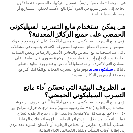
في سرعة التصلب سببًا رئيسيًّا لتفضيل التركيبات الحمضية عندما تكون
الحاجة إلى تطور سريع في القوة أمرًا بالغ الأهمية لجداول المشاريع أو
لمتطلبات حماية البيئة.
هل يمكن استخدام مانع التسرب السيليكوني
الحمضي على جميع الركائز المعدنية؟
يؤدي مانع التسرب السيليكوني الحمضي أداءً جيدًا على الألومنيوم والفولاذ
المجلفن ومعظم الأسطح المعدنية المصبوغة، لكنه قد يتسبب في مشكلات
تآكل عند استخدامه مع النحاس والنحاس الأصفر والرصاص وبعض السبائك
الخاصة. ولذلك فإن إجراء اختبار توافق الركيزة ضروري قبل تطبيقه على
المعادن التي لا تُعرف درجة تحملها للأحماض. وعند وجود مخاوف تتعلق
بالتآكل،
سيليكون محايد
يوفر مانع التسرب المحايد توافقًا آمنًا أكبر مع
مجموعة أوسع من الركائز المعدنية.
ما الظروف البيئية التي تحسّن أداء مانع
التسرب السيليكوني الحمضي؟
يؤدي مانع التسرب السيليكوني الحمضي أداءً مثاليًّا في ظروف الرطوبة
المعتدلة إلى العالية (٤٠–٨٠٪ رطوبة نسبية) وعند درجات حرارة تتراوح بين
٤٠–١٠٠°فهرنهايت (٤–٣٨°مئوية). وبالفعل، فإن ارتفاع الرطوبة يُسرّع
عملية التصلّب من خلال زيادة توافر الرطوبة اللازمة لتفاعلات الارتباط
الشبكي. أما البرد القارس أو انخفاض الرطوبة أو الأسطح الملوثة فقد تؤدي
إلى إطالة أوقات التصلّب وتقليل الخصائص الأداء النهائية.