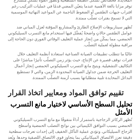
المحايدة. فخصائص تشكّل الطبقة السطحية وتطور القوة بشكلٍ متسارع
توفر مزايا بالغة الأهمية عندما يتعيّن المضي قدمًا في عمليات التركيب رغم
اقتراب جبهات الطقس أو الضغوط الناجمة عن المواعيد النهائية الموسمية
التي لا تسمح بفترات تصلّب ممتدة.
تُظهر سيناريوهات الإصلاح الطارئ والمشاريع المؤقتة لعزل المباني ضد
عوامل الطقس حالاتٍ واضحةً يُفضَّل فيها استخدام مانع التسرب السيليكوني
الحمضي، مما يمكّن من إنجاز عملية التغليف الوقائي الفوري دون الحاجة إلى
مراقبة مطولة لعملية التصلّب.
غالبًا ما تتطلب تطبيقات الصيانة الصناعية استعادة أنظمة التغليف خلال
فترات توقف قصيرة عن الإنتاج، حيث يؤثر زمن التصلّب تأثيرًا مباشرًا على
التكاليف التشغيلية. ويتيح مانع التسرب السيليكوني الحمضي إنجاز أعمال
التغليف الحرجة ضمن جداول الصيانة المحدودة الزمن، والتي لا تستطيع
البدائل المحايدة تلبية متطلباتها بسبب أزمنة التصلّب الممتدة.
تقييم توافق المواد ومعايير اتخاذ القرار
تحليل السطح الأساسي لاختيار مانع التسرب
الأمثل
تُظهر الركائز الزجاجية باستمرار أداءً متفوقًا مع مانع التسرب السيليكوني
الحمضي بسبب التوافق الكيميائي بين نواتج التصلب الحمضية وأسطح
الزجاج السيليكاتي. وتؤدي عملية التآكل الخفيف إلى إحداث تعرجات سطحية
دقيقة تعزز الالتصاق الميكانيكي بما يتجاوز قوى الالتصاق اللصقية وحدها. ويُعد