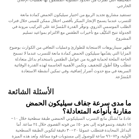
الخارجي.
تستفيد مشاريع تجديد الربيع من اختيار سيليكون الحمض كمادة مانعة
للتسرب عندما يسمح الإنجاز المبكر بأقصى احتلال ممكن للمبنى خلال فترات
الطلب الموسمي الذروي. وتوفّر القدرة المُسرَّعة على التركيب مرونة في
الجدولة تتيح التكيُّف مع تأخيرات الطقس مع الالتزام بمواعيد تسليم
المشروع.
تُظهر سيناريوهات الاستجابة للطوارئ وعمليات التعافي من الكوارث بوضوح
المزايا التي يقدّمها سيليكون الحمض كمادة مانعة للتسرب عندما لا تسمح
الحاجة الملحة لحماية فورية من عوامل الطقس باستخدام بدائل متعادلة
تتطلّب وقتًا أطول للتجفيف. وتكمن الأهمية الحاسمة لهذه القدرة الوقائية
السريعة في منع حدوث أضرار إضافية، وفي تمكين أنشطة الاستعادة
المُسَرَّعة.
الأسئلة الشائعة
ما مدى سرعة جفاف سيليكون الحمض
مقارنةً بأنواعه المتعادلة؟
عادةً ما تُشكّل مانع التسرب السيليكوني الحمضي طبقة سطحية خلال ١٠–
١٥ دقيقة، وتنمو قوته إلى نحو ٥٠٪ من قوته القصوى خلال ٢٤ ساعة. أما
البدائل المحايدة فتتطلب عمومًا ٢٠–٣٠ دقيقة لتكوين الطبقة السطحية
الأولية، و٧٢–٩٦ ساعة للوصول إلى مستويات قوة مماثلة. وتُعد هذه الميزة