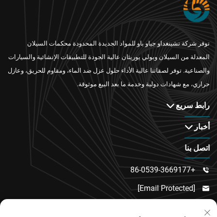
توفر شركة تشينغداو جياو باو للمواد الجديدة المحدودة محكمات السيلان
المعدلة من السيلان وبولي يوريثان عالية الجودة للتطبيقات الإنشائية والسيارات
والصناعية. توفر لصقاتنا عالية الأداء حلول عزل ضد الماء، ومقاوم للحريق، وعازل
حراري، مع شهادات دولية وخدمة ما بعد البيع موثوقة.
رابط سريع
أخبار
اتصل بنا
+86-0539-3669177

[email Protected]

رقم 217، طريق دونغسي، منطقة دونغتشنغ الفرعية،
