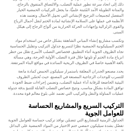
ذلك إلى اتحاد سرعة تطور عملية التصلب، والالتصاق المتفوق بالزجاج،
والمتانة الطويلة الأمد المُثبتة علميًّا، ما يجعل التركيبات الحمضية الخيار
المفضل لتجميعات التزجيج الإنشائي التي تحمِل الأحمال. وتعتمد هذه
الأنظمة في عملها على السلامة الإنشائية لمادة الختم لنقل أحمال الرياح
والقوى الزلزالية وإجهادات الحركة الحرارية من ألواح الزجاج إلى هيكل
المبنى.
وتكسب مشاريع إنشاء المباني الشاهقة بشكل خاص من استخدام مواد
الختم السيليكونية الحمضية نظرًا لتسريع جداول التركيب وتقليل الحساسية
تجاه الظروف الجوية أثناء التطبيق. فخصائص التصلب الأسرع تقلل من خطر
انزياح مادة الختم أو تلوثها خلال فترة التصلب الأولية الحرجة، وهي مسألة
بالغة الأهمية خاصةً في الظروف الريحية السائدة في مواقع البناء المرتفعة.
يحدد مصنعو الجدران المعلقة باستمرار سيليكون الحمض كمادة مانعة
للتسرب للوحدات الزجاجية المصنعة في المصنع، حيث تُحسّن الظروف
البيئية الخاضعة للرقابة أداء عملية التصلب، وتضمن إجراءات ضبط الجودة
توافق المادة بشكلٍ مناسب. وتتيح خصائص التصلب القابلة للتنبؤ بدقة جدولة
عمليات المناولة والنقل والتركيب التي تعتمد على بلوغ معالم قوة محددة.
التركيب السريع والمشاريع الحساسة
للعوامل الجوية
الجداول الزمنية للمشاريع التي تتضمّن نوافذ تركيب حساسة للعوامل الجوية
تفضّل بشدة
سيليكون حمضي ختم
الاختيار من المواد الحمضية على البدائل